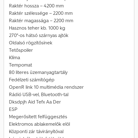
Raktér hossza – 4200 mm
Raktér szélessége – 2200 mm
Raktér magassága – 2200 mm
Hasznos teher kb. 1000 kg
270°-os hátsó szárnyas ajtók
Oldalsó rögzítősínek
Tetőspoiler
Klíma
Tempomat
80 literes üzemanyagtartály
Fedélzeti számítógép
OpenR link 10 multimédia rendszer
Rádió USB-vel, Bluetooth-tal
Dksdpjh Aid Tefx Aa Der
ESP
Megerősített felfüggesztés
Elektromos ablakemelők elöl
Központi zár távirányítóval