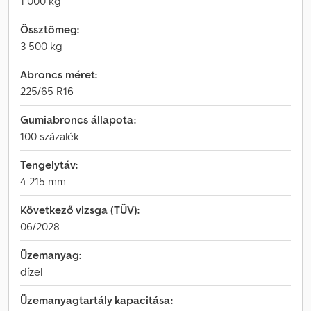
1 000 kg
Össztömeg:
3 500 kg
Abroncs méret:
225/65 R16
Gumiabroncs állapota:
100 százalék
Tengelytáv:
4 215 mm
Következő vizsga (TÜV):
06/2028
Üzemanyag:
dízel
Üzemanyagtartály kapacitása: