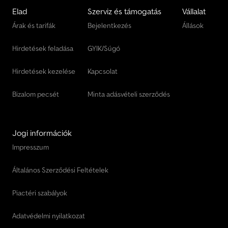
Export regisztrációt és exportrendszámot is intézünk. - Jelenlegi
Elad
Szerviz és támogatás
Vállalat
gépjárművét korrekt áron beszámítjuk. Az interneten közzétett
Árak és tarifák
Bejelentkezés
Állások
adatok tájékoztató jellegűek és nem minősülnek szerződéses
tulajdonságnak. Az eladó nem vállal felelősséget elírásokért,
Hirdetések feladása
GYIK/Súgó
adatátviteli hibákért vagy változtatásokért. A felszereltség
pontosságát vásárlás előtt ellenőrizze a járművön! Az eladás jogát
és a köztes értékesítést fenntartjuk. A hirdetés nem minősül
Hirdetések kezelése
Kapcsolat
ajánlatnak, hanem ajánlattételre való felhívás.
Bizalom pecsét
Minta adásvételi szerződés
Jogi információk
Impresszum
Általános Szerződési Feltételek
Piactéri szabályok
Adatvédelmi nyilatkozat