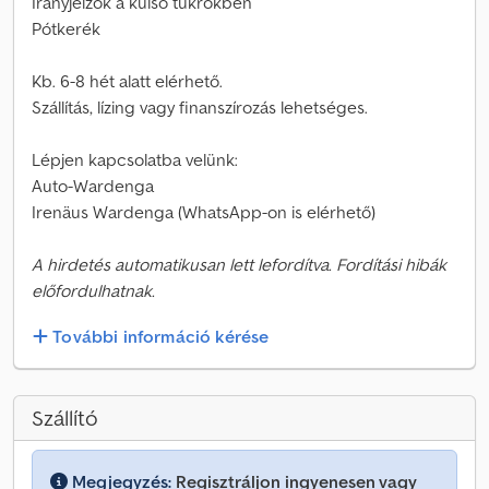
Irányjelzők a külső tükrökben
Pótkerék
Kb. 6-8 hét alatt elérhető.
Szállítás, lízing vagy finanszírozás lehetséges.
Lépjen kapcsolatba velünk:
Auto-Wardenga
Irenäus Wardenga (WhatsApp-on is elérhető)
A hirdetés automatikusan lett lefordítva. Fordítási hibák
előfordulhatnak.
További információ kérése
Szállító
Megjegyzés:
Regisztráljon ingyenesen vagy