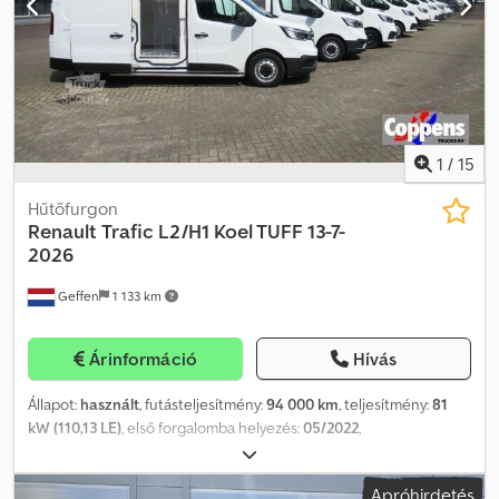
1
/
15
Hűtőfurgon
Renault
Trafic L2/H1 Koel TUFF 13-7-
2026
Geffen
1 133 km
Árinformáció
Hívás
Állapot:
használt
, futásteljesítmény:
94 000 km
, teljesítmény:
81
kW (110,13 LE)
, első forgalomba helyezés:
05/2022
,
üzemanyagtípus:
dízel
, tengelyelrendezés:
4x2
, tengelytáv:
3 500
mm
, üzemanyag:
dízel
, szín:
fehér
, hajtástípus:
mechanikai
,
Apróhirdetés
sebességek száma:
6
, kibocsátási osztály:
Euro 6
, teljes hossz: