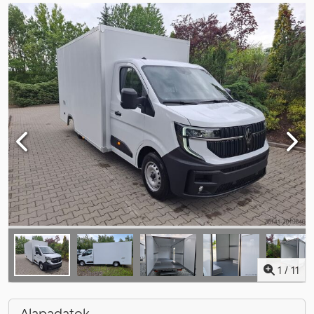
1
/
11
Alapadatok