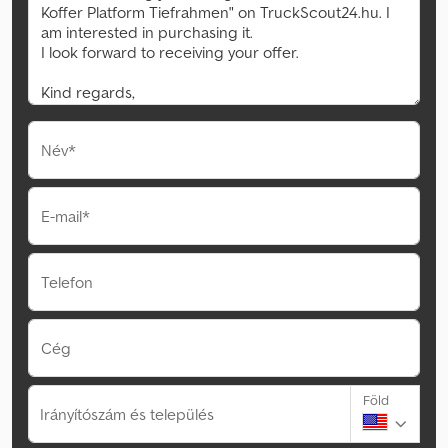
Név*
E-mail*
Telefon
Cég
Föld
Irányítószám és település