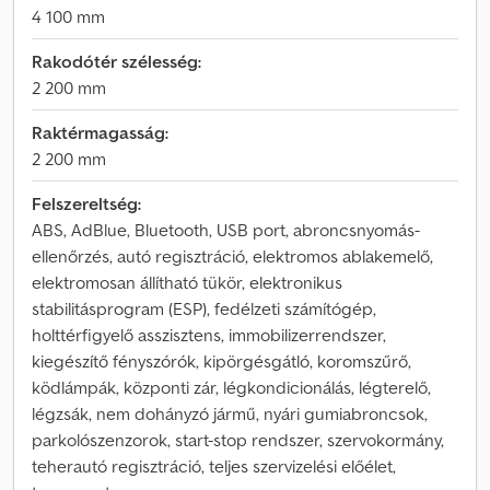
4 100 mm
Rakodótér szélesség:
2 200 mm
Raktérmagasság:
2 200 mm
Felszereltség:
ABS, AdBlue, Bluetooth, USB port, abroncsnyomás-
ellenőrzés, autó regisztráció, elektromos ablakemelő,
elektromosan állítható tükör, elektronikus
stabilitásprogram (ESP), fedélzeti számítógép,
holttérfigyelő asszisztens, immobilizerrendszer,
kiegészítő fényszórók, kipörgésgátló, koromszűrő,
ködlámpák, központi zár, légkondicionálás, légterelő,
légzsák, nem dohányzó jármű, nyári gumiabroncsok,
parkolószenzorok, start-stop rendszer, szervokormány,
teherautó regisztráció, teljes szervizelési előélet,