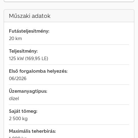
Műszaki adatok
Futásteljesítmény:
20 km
Teljesítmény:
125 kW (169,95 LE)
Első forgalomba helyezés:
06/2026
Üzemanyagtípus:
dízel
Saját tömeg:
2 500 kg
Maximális teherbírás: