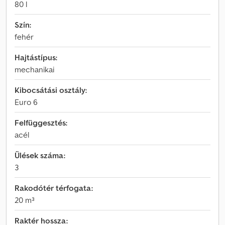
80 l
Szín:
fehér
Hajtástípus:
mechanikai
Kibocsátási osztály:
Euro 6
Felfüggesztés:
acél
Ülések száma:
3
Rakodótér térfogata:
20 m³
Raktér hossza: