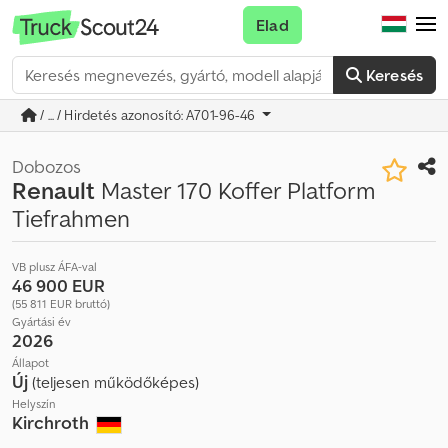
Elad
Keresés
/ ... / Hirdetés azonosító: A701-96-46
Dobozos
Renault
Master 170 Koffer Platform
Tiefrahmen
VB plusz ÁFA-val
46 900 EUR
(55 811 EUR bruttó)
Gyártási év
2026
Állapot
Új
(teljesen működőképes)
Helyszín
Kirchroth