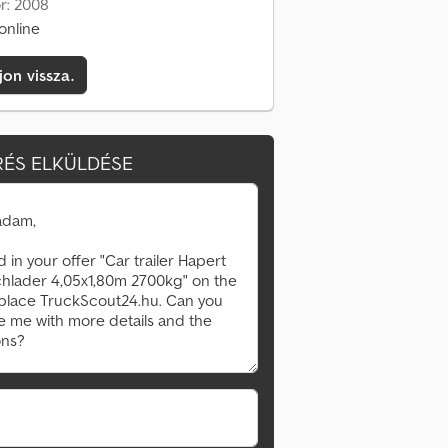
or: 2008
online
jon vissza.
ÉS ELKÜLDÉSE