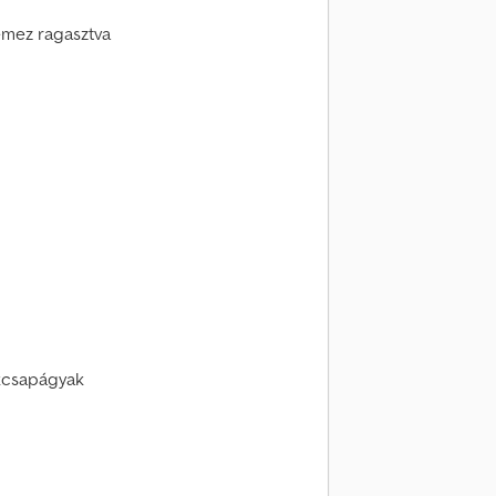
 lemez ragasztva
kcsapágyak