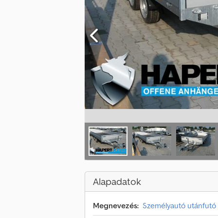
Alapadatok
Megnevezés:
Személyautó utánfutó