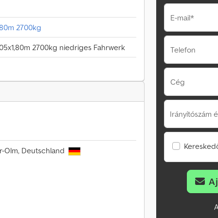
E-mail*
1,80m 2700kg
,05x1,80m 2700kg niedriges Fahrwerk
Telefon
Cég
Irányítószám é
Kereskedő
r-Olm, Deutschland
A
A