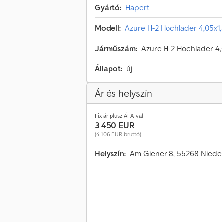
Gyártó:
Hapert
Modell:
Azure H-2 Hochlader 4,05x
Járműszám:
Azure H-2 Hochlader 4
Állapot:
új
Ár és helyszín
Fix ár plusz ÁFA-val
3 450 EUR
(4 106 EUR bruttó)
Helyszín:
Am Giener 8, 55268 Niede