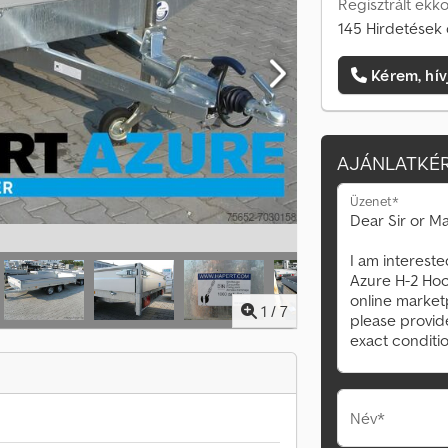
Regisztrált ekk
145 Hirdetések 
Kérem, hív
AJÁNLATKÉR
Üzenet*
1
/
7
Név*