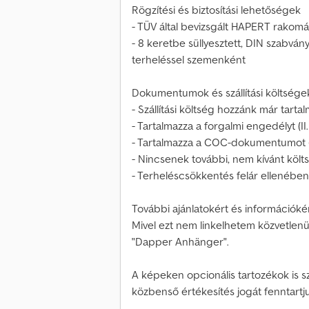
Rögzítési és biztosítási lehetőségek
- TÜV által bevizsgált HAPERT rakom
- 8 keretbe süllyesztett, DIN szabvány
terheléssel szemenként
Dokumentumok és szállítási költsége
- Szállítási költség hozzánk már tarta
- Tartalmazza a forgalmi engedélyt (II.
- Tartalmazza a COC-dokumentumot (E
- Nincsenek további, nem kívánt köl
- Terheléscsökkentés felár ellenében
További ajánlatokért és információké
Mivel ezt nem linkelhetem közvetlenül,
"Dapper Anhänger".
A képeken opcionális tartozékok is s
közbenső értékesítés jogát fenntartj