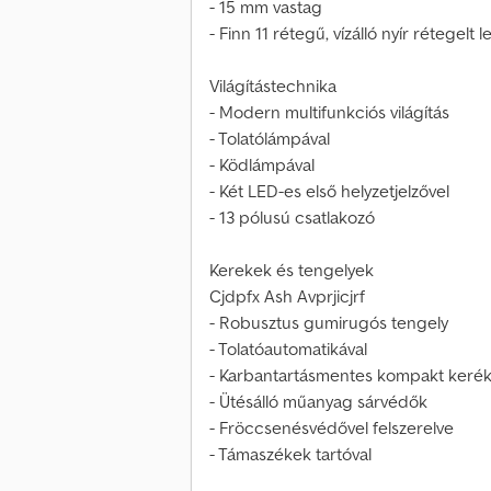
- 15 mm vastag
- Finn 11 rétegű, vízálló nyír rétegelt
Világítástechnika
- Modern multifunkciós világítás
- Tolatólámpával
- Ködlámpával
- Két LED-es első helyzetjelzővel
- 13 pólusú csatlakozó
Kerekek és tengelyek
Cjdpfx Ash Avprjicjrf
- Robusztus gumirugós tengely
- Tolatóautomatikával
- Karbantartásmentes kompakt keré
- Ütésálló műanyag sárvédők
- Fröccsenésvédővel felszerelve
- Támaszékek tartóval