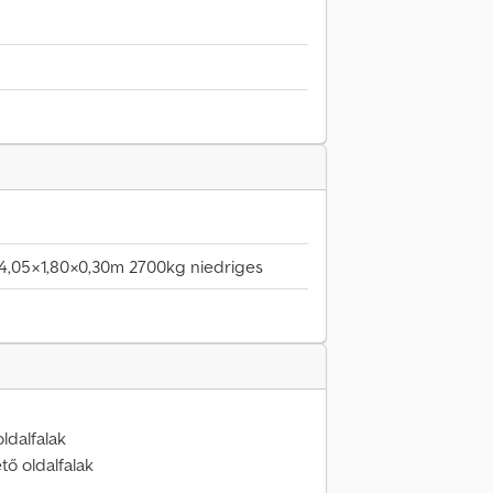
 4,05×1,80×0,30m 2700kg niedriges
ldalfalak
tő oldalfalak