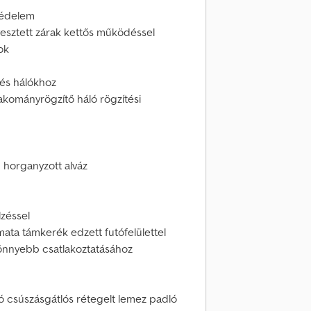
óvédelem
yesztett zárak kettős működéssel
ok
 és hálókhoz
rakományrögzítő háló rögzítési
n horganyzott alváz
lzéssel
ata támkerék edzett futófelülettel
könnyebb csatlakoztatásához
ló csúszásgátlós rétegelt lemez padló