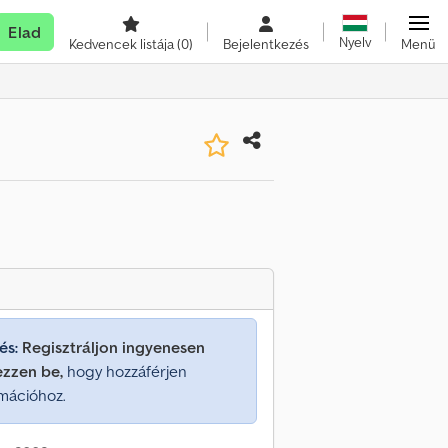
Elad
Nyelv
Kedvencek listája
(0)
Bejelentkezés
Menü
és:
Regisztráljon ingyenesen
ezzen be,
hogy hozzáférjen
mációhoz.