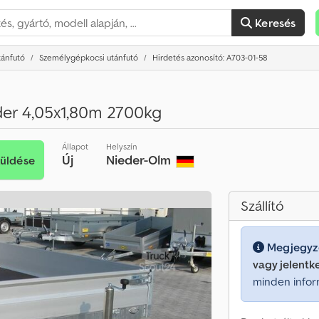
Keresés
tánfutó
Személygépkocsi utánfutó
Hirdetés azonosító: A703-01-58
er 4,05x1,80m 2700kg
Állapot
Helyszín
Új
Nieder-Olm
küldése
Szállító
Megjegyz
vagy jelentk
minden infor