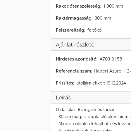
Rakodótér szélesség:
1 800 mm
Raktérmagasság:
300 mm
Felszereltség:
feltöltő
Ajánlat részletei
Hirdetés azonosító:
A703-01-58
Referencia szám:
Hapert Azure H-2
Frissítés:
utoljára ekkor: 19.12.2024
Leírás
Oldalfalak, Relingsín és társai
- 30 cm magas, duplafalú alumínium o
- Minden oldalon lehajtható és levehe
- Sarokoszlopok dugaszolva