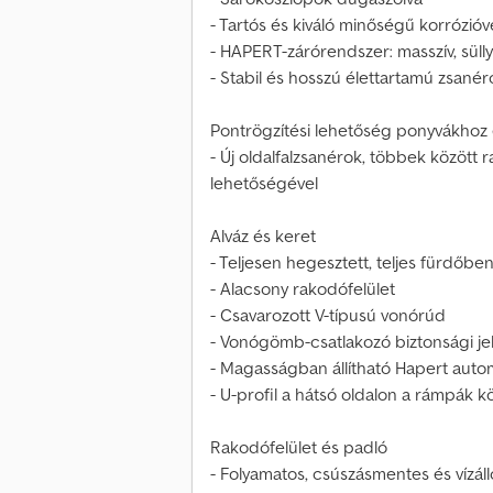
- Tartós és kiváló minőségű korrózi
- HAPERT-zárórendszer: masszív, süll
- Stabil és hosszú élettartamú zsanér
Pontrögzítési lehetőség ponyvákhoz
- Új oldalfalzsanérok, többek között 
lehetőségével
Alváz és keret
- Teljesen hegesztett, teljes fürdőbe
- Alacsony rakodófelület
- Csavarozott V-típusú vonórúd
- Vonógömb-csatlakozó biztonsági je
- Magasságban állítható Hapert autom
- U-profil a hátsó oldalon a rámpák 
Rakodófelület és padló
- Folyamatos, csúszásmentes és vízál