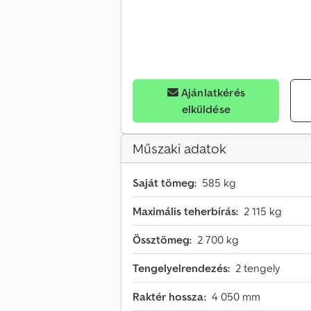
Ajánlatkérés
elküldése
Műszaki adatok
Saját tömeg:
585 kg
Maximális teherbírás:
2 115 kg
Össztömeg:
2 700 kg
Tengelyelrendezés:
2 tengely
Raktér hossza:
4 050 mm