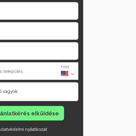
Föld
s település
 vagyok.
jánlatkérés elküldése
datvédelmi nyilatkozat