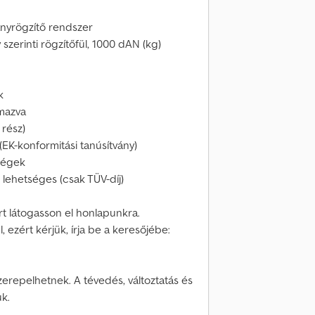
ányrögzítő rendszer
 szerinti rögzítőfül, 1000 dAN (kg)
k
lmazva
 rész)
K-konformitási tanúsítvány)
tségek
 lehetséges (csak TÜV-díj)
rt látogasson el honlapunkra.
 ezért kérjük, írja be a keresőjébe:
zerepelhetnek. A tévedés, változtatás és
uk.