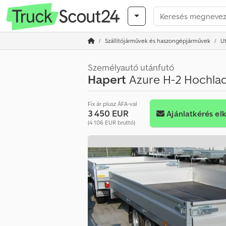
Szállítójárművek és haszongépjárművek
U
Személyautó utánfutó
Hapert
Azure H-2 Hochlad
Fix ár plusz ÁFA-val
3 450 EUR
Ajánlatkérés el
(4 106 EUR bruttó)