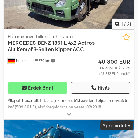
1
/
21
Háromirányú billenő teherautó
MERCEDES-BENZ
1851 L 4x2 Actros
Alu Kempf 3-Seiten Kipper ACC
40 800 EUR
Neuenstein
770 km
Fix ár plusz ÁFA-val
(48 552 EUR bruttó)
Érdeklődni
Hívás
Állapot:
használt
, futásteljesítmény:
513 336 km
, teljesítmény:
375
kW (509,86 LE)
, első forgalomba helyezés:
02/2018
,
üzemanyagtípus:
dízel
, össztömeg:
18 000 kg
, tengelyelrendezés:
2 tengely
, fékek:
retarder
, szín:
zöld
, hajtástípus:
automata
,
Apróhirdetés
kibocsátási osztály:
Euro 6
, rakodótér térfogata:
11 m³
, raktér
hossza:
4 800 mm
, rakodótér szélesség:
2 440 mm
,