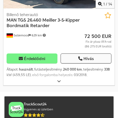
1
/
14
Billenő teherautó
MAN
TGS 26.460 Meiller 3-S-Kipper
Bordmatik Retarder
72 500 EUR
Sulzemoos
629 km
Fix ár plusz ÁFA-val
(86 275 EUR bruttó)
Érdeklődni
Hívás
Állapot:
használt
, futásteljesítmény:
240 000 km
, teljesítmény:
338
kW (459,55 LE)
, első forgalomba helyezés:
03/2018
,
üzemanyagtípus:
dízel
, össztömeg:
28 000 kg
, tengelyelrendezés:
3 tengely
, következő vizsga (TÜV):
03/2026
, hajtástípus:
automata
,
kibocsátási osztály:
Euro 6
, Felszereltség:
ABS, elektronikus
stabilitásprogram (ESP), emelőhátfal, légkondicionálás,
navigációs rendszer
, MAN TGS Meiller háromoldalas billenőplatós
TruckScout24
teherautó MAN TGS 26.460 Kb. 240 000 km Német jármű
Ingyenes az üzletben
Visszapillantó kamera Meiller háromoldalas billenőplatós