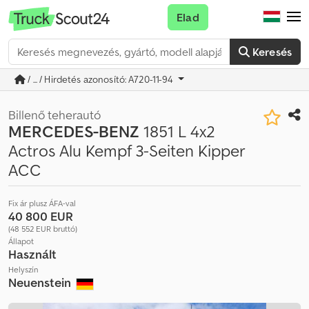
Elad
Keresés
/ ... / Hirdetés azonosító: A720-11-94
Billenő teherautó
MERCEDES-BENZ
1851 L 4x2
Actros Alu Kempf 3-Seiten Kipper
ACC
Fix ár plusz ÁFA-val
40 800 EUR
(48 552 EUR bruttó)
Állapot
Használt
Helyszín
Neuenstein