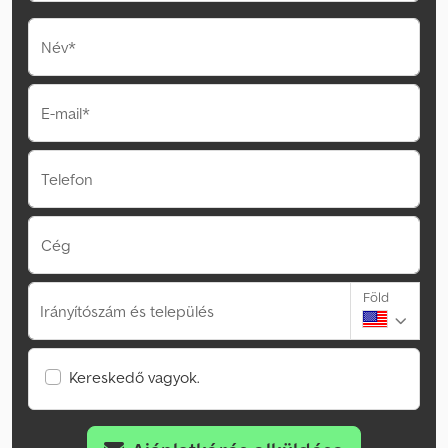
Név*
E-mail*
Telefon
Cég
Föld
Irányítószám és település
Kereskedő vagyok.