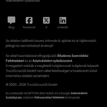
Adatvédelmi nyilatkozat
Blog
Facebook
X
LinkedIn
Az oldalon található összes információ, ajánlat és ár tájékoztató
jellegű és nem kötelező érvényű!
Az oldal használatával elfogadja a(z)
Általános Szerződési
Feltételeket
és az
Adatvédelmi nyilatkozatot
.
A megadott márkák a megfelelő tulajdonosok tulajdonát képezik.
TruckScout24 GmbH nem vállal felelősséget a hivatkozott külső
internetes oldalak tartalmáért.
© 2000 - 2026 TruckScout24 GmbH
Ez a weboldal reCAPTCHA által védett, és a Google
Adatvédelmi
Szabályzata
, valamint
Felhasználási feltételei
érvényesek.