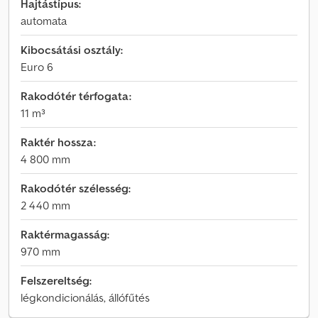
Hajtástípus:
automata
Kibocsátási osztály:
Euro 6
Rakodótér térfogata:
11 m³
Raktér hossza:
4 800 mm
Rakodótér szélesség:
2 440 mm
Raktérmagasság:
970 mm
Felszereltség:
légkondicionálás, állófűtés