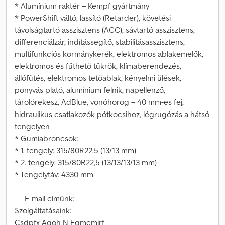
* Alumínium raktér – Kempf gyártmány
* PowerShift váltó, lassító (Retarder), követési
távolságtartó asszisztens (ACC), sávtartó asszisztens,
differenciálzár, indítássegítő, stabilitásasszisztens,
multifunkciós kormánykerék, elektromos ablakemelők,
elektromos és fűthető tükrök, klímaberendezés,
állófűtés, elektromos tetőablak, kényelmi ülések,
ponyvás plató, alumínium felnik, napellenző,
tárolórekesz, AdBlue, vonóhorog – 40 mm-es fej,
hidraulikus csatlakozók pótkocsihoz, légrugózás a hátsó
tengelyen
* Gumiabroncsok:
* 1. tengely: 315/80R22,5 (13/13 mm)
* 2. tengely: 315/80R22,5 (13/13/13/13 mm)
* Tengelytáv: 4330 mm
----E-mail címünk:
Szolgáltatásaink:
Csdpfx Agoh N Eqmemjrf