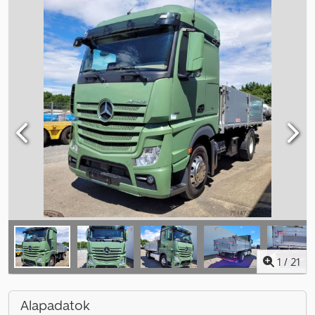
1
/
21
Alapadatok