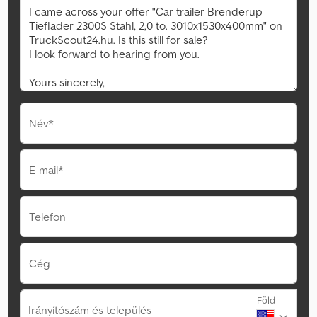
Név*
E-mail*
Telefon
Cég
Föld
Irányítószám és település