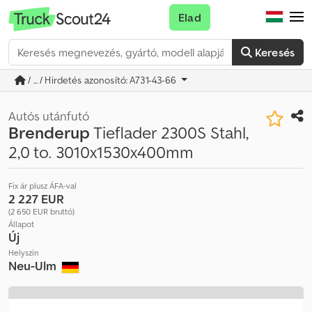
Elad
Keresés
/ ... / Hirdetés azonosító: A731-43-66
Autós utánfutó
Brenderup
Tieflader 2300S Stahl,
2,0 to. 3010x1530x400mm
Fix ár plusz ÁFA-val
2 227 EUR
(2 650 EUR bruttó)
Állapot
Új
Helyszín
Neu-Ulm