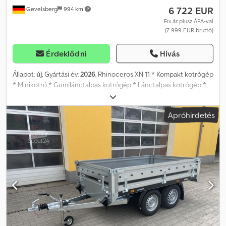
6 722 EUR
Gevelsberg
994 km
tolatófényt tartalmaz. Chsdpfx Acjd T Szuemja
Fix ár plusz ÁFA-val
(7 999 EUR bruttó)
Érdeklődni
Hívás
Állapot:
új
, Gyártási év:
2026
, Rhinoceros XN 11 * Kompakt kotrógép
* Minikotró * Gumilánctalpas kotrógép * Lánctalpas kotrógép *
Gyártási év: 2026 * Üzemóra: 0 * Méretek (H x Sz x M): 2900mm x
930mm x 2500mm * Össztömeg: 1100kg * Saját tömeg: 1020kg *
Apróhirdetés
Teljesítmény: 9KW / 12LE * Maximális sebesség: 5 km/h *
Kanálméret: 0,025m³ * Gumilánc * 360-fokos forgás * Dízel motor
* Borulásvédő keret * Tolólap * Földkanál * Kalapácsvezeték * 3.
hidraulikus kör FIGYELEM !!!!! OLVASSA EL FIGYELMESEN !!!!!
Fenntartjuk a jogot az időközbeni eladásra, mivel ezt a terméket
más platformokon is kínáljuk. Nyomatékosan javasoljuk a
személyes megtekintést és ellenőrzést, hogy a vevőnek pontos
képe legyen az állapotáról és alkalmasságáról. Megtekintés és
próbálás előzetes egyeztetéssel bármikor lehetséges és
kifejezetten kívánatos!!! A képek illusztrációk, opcionális, feláras
tartozékokat is tartalmazhatnak. A megadott belső méretek