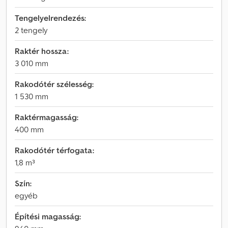
Tengelyelrendezés:
2 tengely
Raktér hossza:
3 010 mm
Rakodótér szélesség:
1 530 mm
Raktérmagasság:
400 mm
Rakodótér térfogata:
1,8 m³
Szín:
egyéb
Építési magasság: