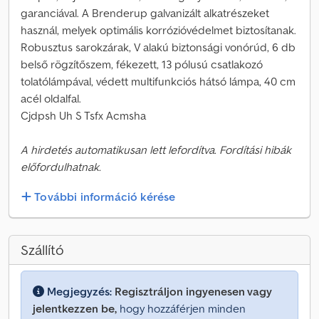
garanciával. A Brenderup galvanizált alkatrészeket
használ, melyek optimális korrózióvédelmet biztosítanak.
Robusztus sarokzárak, V alakú biztonsági vonórúd, 6 db
belső rögzítőszem, fékezett, 13 pólusú csatlakozó
tolatólámpával, védett multifunkciós hátsó lámpa, 40 cm
acél oldalfal.
Cjdpsh Uh S Tsfx Acmsha
A hirdetés automatikusan lett lefordítva. Fordítási hibák
előfordulhatnak.
További információ kérése
Szállító
Megjegyzés:
Regisztráljon ingyenesen vagy
jelentkezzen be,
hogy hozzáférjen minden