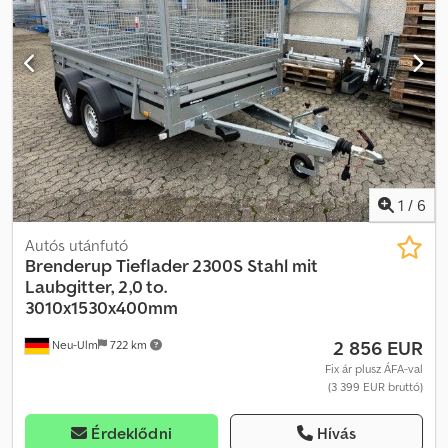
1
/
6
Autós utánfutó
Brenderup
Tieflader 2300S Stahl mit
Laubgitter, 2,0 to.
3010x1530x400mm
2 856 EUR
Neu-Ulm
722 km
Fix ár plusz ÁFA-val
(3 399 EUR bruttó)
Érdeklődni
Hívás