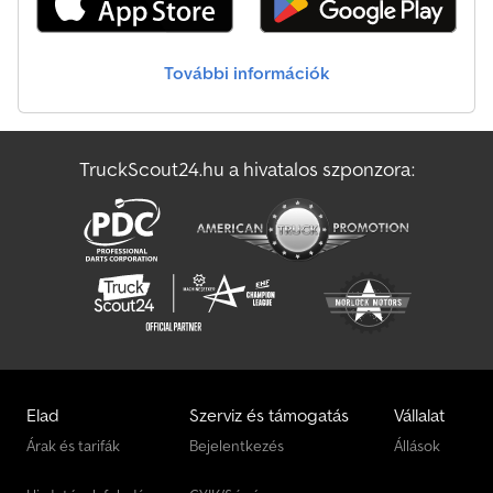
75410-1 szerint tesztelve) Világítástechnika Modern multifunkciós
világítás Tolatólámpával Hátsó ködlámpával Kontúrlámpákkal a
nagyobb biztonság érdekében 13 pólusú csatlakozó, EU
További információk
felszereltség Kerekek és tengelyek Forgó tengely új
kinematikával Ütésálló műanyag sárvédők Keréktámaszok, tartóval
felszerelve Rögzítési és biztosítási lehetőségek Számos rögzítési
pont a háromoldalas korláton, 400 daN teherbírással (DIN 75410-1
TruckScout24.hu a hivatalos szponzora:
szerint tesztelve)
Elad
Szerviz és támogatás
Vállalat
Árak és tarifák
Bejelentkezés
Állások