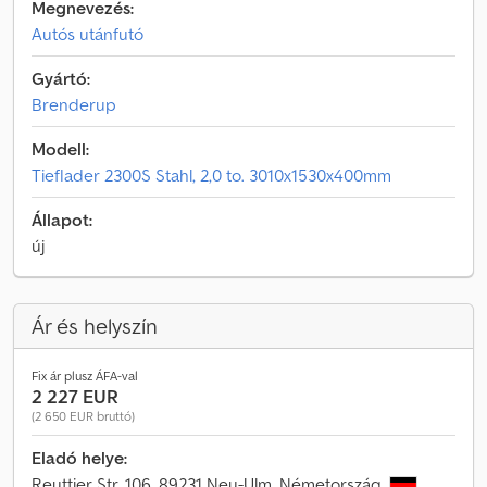
Megnevezés:
Autós utánfutó
Gyártó:
Brenderup
Modell:
Tieflader 2300S Stahl, 2,0 to. 3010x1530x400mm
Állapot:
új
Ár és helyszín
Fix ár plusz ÁFA-val
2 227 EUR
(2 650 EUR bruttó)
Eladó helye:
Reuttier Str. 106, 89231 Neu-Ulm, Németország