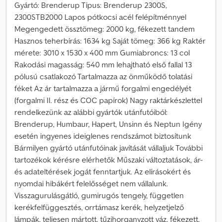
Gyártó: Brenderup Típus: Brenderup 2300S,
2300STB2000 Lapos pótkocsi acél felépítménnyel
Megengedett össztömeg: 2000 kg, fékezett tandem
Hasznos teherbírás: 1634 kg Saját tömeg: 366 kg Raktér
mérete: 3010 x 1530 x 400 mm Gumiabroncs: 13 col
Rakodási magasság: 540 mm lehajtható első fallal 13
pólusú csatlakozó Tartalmazza az önműködő tolatási
féket Az ár tartalmazza a jármű forgalmi engedélyét
(forgalmi II. rész és COC papírok) Nagy raktárkészlettel
rendelkezünk az alábbi gyártók utánfutóiból:
Brenderup, Humbaur, Hapert, Unsinn és Neptun Igény
esetén ingyenes ideiglenes rendszámot biztosítunk
Bármilyen gyártó utánfutóinak javítását vállaljuk További
tartozékok kérésre elérhetők Műszaki változtatások, ár-
és adateltérések jogát fenntartjuk. Az elírásokért és
nyomdai hibákért felelősséget nem vállalunk.
Visszagurulásgátló, gumirugós tengely, független
kerékfelfüggesztés, orrtámasz kerék, helyzetjelző
lámpák, teljesen mártott, tűzihorganyzott váz, fékezett,