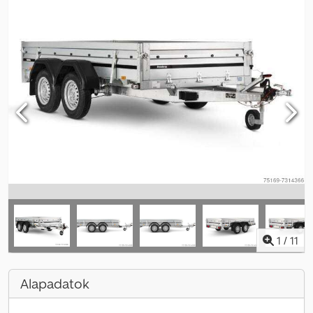
1
/
11
Alapadatok