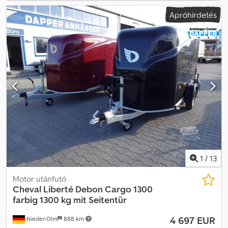
Apróhirdetés
1
/
13
Motor utánfutó
Cheval Liberté Debon
Cargo 1300
farbig 1300 kg mit Seitentür
4 697 EUR
Nieder-Olm
888 km