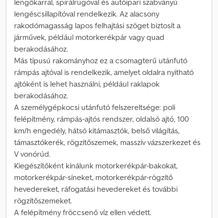
lengőkarral, spirálrugóval és autóipari szabványú
lengéscsillapítóval rendelkezik. Az alacsony
rakodómagasság lapos felhajtási szöget biztosít a
járművek, például motorkerékpár vagy quad
berakodásához.
Más típusú rakományhoz ez a csomagterű utánfutó
rámpás ajtóval is rendelkezik, amelyet oldalra nyitható
ajtóként is lehet használni, például raklapok
berakodásához.
A személygépkocsi utánfutó felszereltsége: poli
felépítmény, rámpás-ajtós rendszer, oldalsó ajtó, 100
km/h engedély, hátsó kitámasztók, belső világítás,
támasztókerék, rögzítőszemek, masszív vázszerkezet és
V vonórúd.
Kiegészítőként kínálunk motorkerékpár-bakokat,
motorkerékpár-síneket, motorkerékpár-rögzítő
hevedereket, ráfogatási hevedereket és további
rögzítőszemeket.
A felépítmény fröccsenő víz ellen védett.