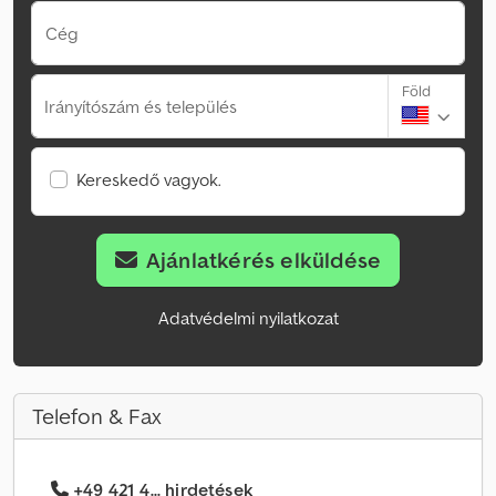
Cég
Föld
Irányítószám és település
Kereskedő vagyok.
Ajánlatkérés elküldése
Adatvédelmi nyilatkozat
Telefon & Fax
+49 421 4... hirdetések