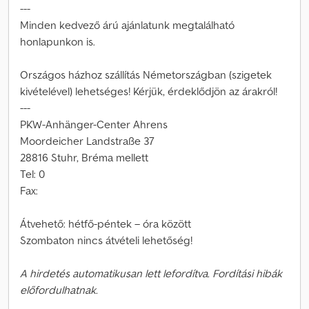
---
Minden kedvező árú ajánlatunk megtalálható
honlapunkon is.
Országos házhoz szállítás Németországban (szigetek
kivételével) lehetséges! Kérjük, érdeklődjön az árakról!
---
PKW-Anhänger-Center Ahrens
Moordeicher Landstraße 37
28816 Stuhr, Bréma mellett
Tel: 0
Fax:
Átvehető: hétfő-péntek – óra között
Szombaton nincs átvételi lehetőség!
A hirdetés automatikusan lett lefordítva. Fordítási hibák
előfordulhatnak.