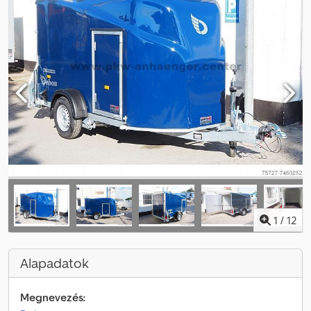
1
/
12
Alapadatok
Megnevezés: