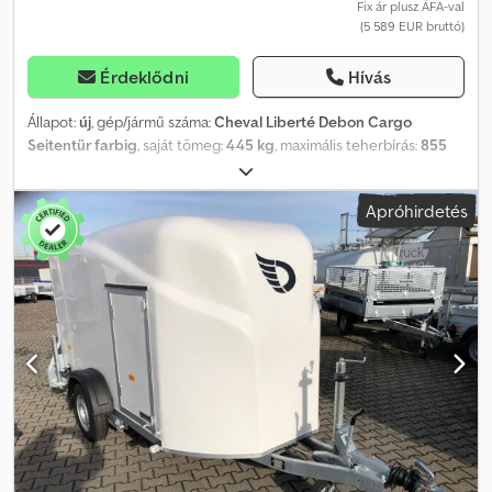
Fix ár plusz ÁFA-val
(5 589 EUR bruttó)
Érdeklődni
Hívás
Állapot:
új
, gép/jármű száma:
Cheval Liberté Debon Cargo
Seitentür farbig
, saját tömeg:
445 kg
, maximális teherbírás:
855
kg
, össztömeg:
1 300 kg
, tengelyelrendezés:
1 tengely
,
megengedett tengelyterhelés (1. tengely):
1 300 kg
, raktér hossza:
Apróhirdetés
3 000 mm
, rakodótér szélesség:
1 520 mm
, raktérmagasság:
1 650
mm
, Beépített tartozékok - Választható poliészter szín: fekete,
szürke, kék, lila és fehér - Fehér szín szintén választható, de
kedvezőbb áron - Oldalsó ajtó Felépítmény - Megerősített
poliészter felépítmény - Poliészter színválaszték: fekete, zöld,
szürke, kék és fehér - Hátulja rámpaként vagy ajtóként nyitható -
Oldalsó ajtó, kétszeres zárással - Lekerekített poliészter homlokfal
Feljáró rámpa - Alumínium rámpa csúszásgátló bordázattal -
Lakattal zárható - A rámpa optimális ráállási szöge a futómű
lesüllyesztése révén - Gázrugóval szerelt süllyesztő- és
emelősegéd Alváz és vázszerkezet - Vontatógolyós vonófej
biztonsági kijelzővel - Teljesen hegesztett és mesterfürdőben
tüzihorganyzott alváz - V-vontatórúd - Automatikus