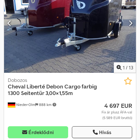
kombináció ► Nagy ajtó elöl, jobb oldalon ► Belső méret:
340/303x147x183 cm (HxSzxM) ► Megengedett össztömeg: 2700
kg ► Saját tömeg kb.: 815 kg ► Magas minőségű támasztókerék
► Belső világítás ► Teljesen zárható ► Gumiabroncsok: 165 R13C
► Teljes értékű pótkerék Cjdpfx Aexb T U Uoi Aorf ► LED
világítás Extrák: ► 6 db rögzítőgyűrű a padlóban ► 1 db
rögzítőrúd A leírásban és az árazásban annak ellenére is
előfordulhatnak hibák, hogy gondosan ellenőriztük az adatokat,
ezért árak, méretek, tömegek és a leírás kötelező érvényűségét
kizárjuk. Készleten, előzetes eladás jogát fenntartjuk.
1
/
13
Dobozos
Cheval Liberté Debon
Cargo farbig
1300 Seitentür 3,00×1,55m
4 697 EUR
Nieder-Olm
888 km
Fix ár plusz ÁFA-val
(5 589 EUR bruttó)
Érdeklődni
Hívás