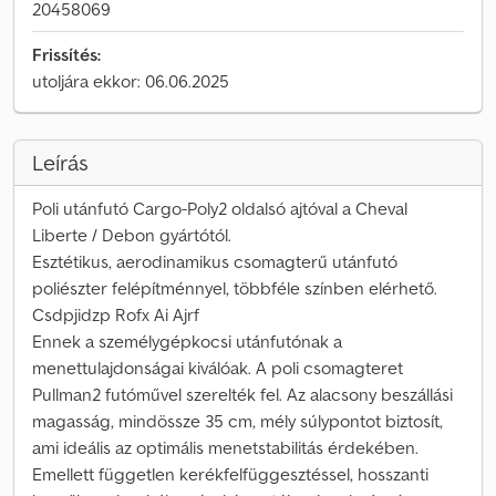
20458069
Frissítés:
utoljára ekkor: 06.06.2025
Leírás
Poli utánfutó Cargo-Poly2 oldalsó ajtóval a Cheval
Liberte / Debon gyártótól.
Esztétikus, aerodinamikus csomagterű utánfutó
poliészter felépítménnyel, többféle színben elérhető.
Csdpjidzp Rofx Ai Ajrf
Ennek a személygépkocsi utánfutónak a
menettulajdonságai kiválóak. A poli csomagteret
Pullman2 futóművel szerelték fel. Az alacsony beszállási
magasság, mindössze 35 cm, mély súlypontot biztosít,
ami ideális az optimális menetstabilitás érdekében.
Emellett független kerékfelfüggesztéssel, hosszanti