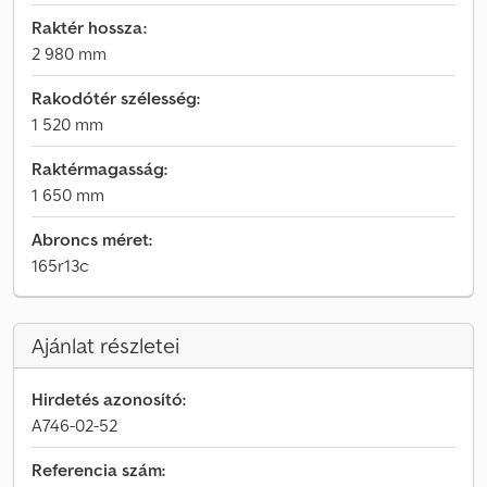
Raktér hossza:
2 980 mm
Rakodótér szélesség:
1 520 mm
Raktérmagasság:
1 650 mm
Abroncs méret:
165r13c
Ajánlat részletei
Hirdetés azonosító:
A746-02-52
Referencia szám: