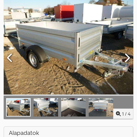
1
/
4
Alapadatok