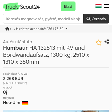
Elad
Keresés
/ ... / Hirdetés azonosító: A761-73-89
Autós utánfutó
Humbaur
HA 132513 mit KV und
Bordwandaufsatz, 1300 kg, 2510 x
1310 x 350mm
Fix ár plusz ÁFA-val
2 268 EUR
(2 699 EUR bruttó)
Állapot
Új
Helyszín
Neu-Ulm