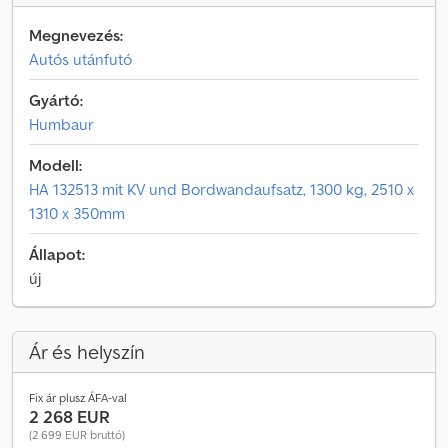
Megnevezés:
Autós utánfutó
Gyártó:
Humbaur
Modell:
HA 132513 mit KV und Bordwandaufsatz, 1300 kg, 2510 x
1310 x 350mm
Állapot:
új
Ár és helyszín
Fix ár plusz ÁFA-val
2 268 EUR
(2 699 EUR bruttó)