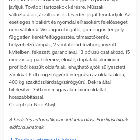
javítjuk. További tartozékok kérésre. Műszaki
változtatások, árváltozás és tévedés jogát fenntartjuk. Az
esetleges hibákért és nyomdai elírásokért felelősséget
nem vállalunk. Visszagurulásgátló, gumirugós tengely,
független kerékfelfüggesztés, támasztókerék,
helyzetjelző lámpák, V vontatórúd tűzihorganyzott
kivitelben, fékezett, garanciával, 13 pólusú csatlakozó, 15
mm vastag padlólemez, eloxált, duplafalú alumínium
profilból készült oldalfalak, lehajtható ajtók süllyesztett
zárakkal, 6 db rögzítőgyűrű integrálva az oldalfalakba,
400 kg szakítószilárdság/zárógyűrű, Dekra által
hitelesítve, 350 mm magas alumínium oldalfal-
hosszabbítással.
Crsdpfxjikr Nqe Afwjf
A hirdetés automatikusan lett lefordítva. Fordítási hibák
előfordulhatnak.