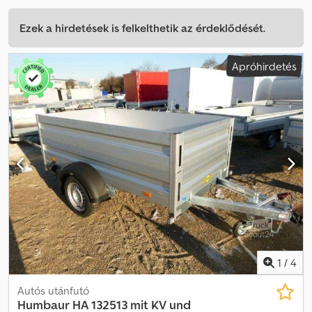
Ezek a hirdetések is felkelthetik az érdeklődését.
Apróhirdetés
1
/
4
Autós utánfutó
Humbaur
HA 132513 mit KV und