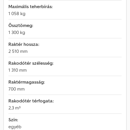
Maximális teherbírás:
1 058 kg
Össztömeg:
1 300 kg
Raktér hossza:
2 510 mm
Rakodótér szélesség:
1 310 mm
Raktérmagasság:
700 mm
Rakodótér térfogata:
2,3 m³
Szín:
egyéb