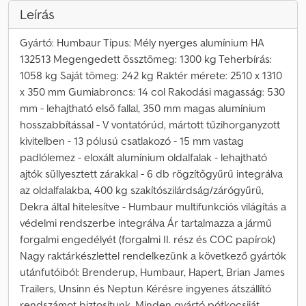
Leírás
Gyártó: Humbaur Típus: Mély nyerges alumínium HA
132513 Megengedett össztömeg: 1300 kg Teherbírás:
1058 kg Saját tömeg: 242 kg Raktér mérete: 2510 x 1310
x 350 mm Gumiabroncs: 14 col Rakodási magasság: 530
mm - lehajtható első fallal, 350 mm magas alumínium
hosszabbítással - V vontatórúd, mártott tűzihorganyzott
kivitelben - 13 pólusú csatlakozó - 15 mm vastag
padlólemez - eloxált alumínium oldalfalak - lehajtható
ajtók süllyesztett zárakkal - 6 db rögzítőgyűrű integrálva
az oldalfalakba, 400 kg szakítószilárdság/zárógyűrű,
Dekra által hitelesítve - Humbaur multifunkciós világítás a
védelmi rendszerbe integrálva Ár tartalmazza a jármű
forgalmi engedélyét (forgalmi II. rész és COC papírok)
Nagy raktárkészlettel rendelkezünk a következő gyártók
utánfutóiból: Brenderup, Humbaur, Hapert, Brian James
Trailers, Unsinn és Neptun Kérésre ingyenes átszállító
rendszámot biztosítunk. Minden gyártó pótkocsiját