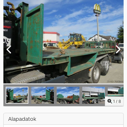
1
/
8
Alapadatok