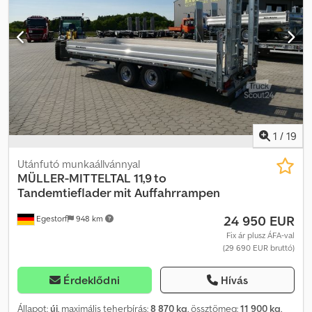
1
/
19
Utánfutó munkaállvánnyal
MÜLLER-MITTELTAL
11,9 to
Tandemtieflader mit Auffahrrampen
24 950 EUR
Egestorf
948 km
Fix ár plusz ÁFA-val
(29 690 EUR bruttó)
Érdeklődni
Hívás
Állapot:
új
, maximális teherbírás:
8 870 kg
, össztömeg:
11 900 kg
,