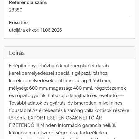
Referencia szám:
28380
Frissítés:
utoljára ekkor: 11.06.2026
Leírás
Felépítmény: lehúzható konténerplató 4 darab
kerékbemélyedéssel speciális gépszállításhoz;
kerékbemélyedések elöl (hosszúság: 1 450 mm,
mélység: 600 mm, magasság: 480 mm), rögzítőszemek
és rögzítőgyűrűk, hátsó ajtó lehajtható és levehető.----
További adatok és gyártási év ismeretlen, mivel nincs
típustábla! Az értékesítés kizárólag vállalkozások részére
történik. EXPORT ESETÉN CSAK NETTÓ ÁR
FIZETENDŐ!!!!! Minden információ garancia nélkül,
különösen a felszereltségre és a tartozékokra