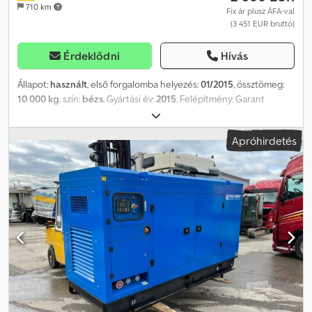
710 km
Fix ár plusz ÁFA-val
(3 451 EUR bruttó)
Érdeklődni
Hívás
Állapot:
használt
, első forgalomba helyezés:
01/2015
, össztömeg:
10 000 kg
, szín:
bézs
, Gyártási év:
2015
, Felépítmény: Garant
Containerbau UAMR 61 (gyártási év: 2015) konténeralváz, DIN
szerinti felvétellel, konténer berendezésként
Apróhirdetés
azbesztmentesítéshez, hátsó és oldalsó ajtóval, ablakkal.
Felépítmény méretei kb. 5900x2300x2550 mm. Teljes
konténerhosszúság kb. 6.600 mm. Eladás csak vállalkozóknak!
EXPORT ESETÉN CSAK A NETTÓ ÁR FIZETENDŐ! MINDEN ADAT
GARANCIA NÉLKÜL, KÜLÖNÖSEN A FELSZERELÉS ÉS
TARTOZÉKOK TEKINTETÉBEN. Minden adásvételi szerződés,
számla, proforma számla, megrendelés és értékesítési tárgyalás
alapja az ÁSZF-ünk (lásd impresszum). Dsdpfx Answ Unlpe Isck