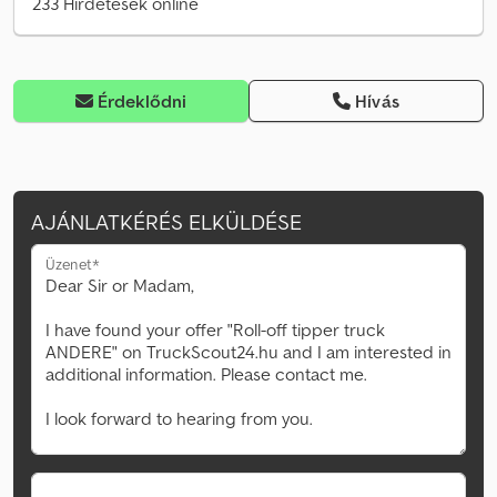
233 Hirdetések online
Érdeklődni
Hívás
AJÁNLATKÉRÉS ELKÜLDÉSE
Üzenet*