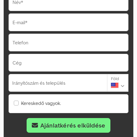
Név*
E-mail*
Telefon
Cég
Föld
Irányítószám és település
Kereskedő vagyok.
Ajánlatkérés elküldése