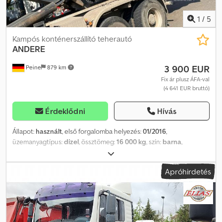
1
/
5
Kampós konténerszállító teherautó
ANDERE
3 900 EUR
Peine
879 km
Fix ár plusz ÁFA-val
(4 641 EUR bruttó)
Érdeklődni
Hívás
Állapot:
használt
, első forgalomba helyezés:
01/2016
,
üzemanyagtípus:
dízel
, össztömeg:
16 000 kg
, szín:
barna
,
rakodótér térfogata:
14 m³
, raktér hossza:
6 000 mm
, rakodótér
szélesség:
2 350 mm
, raktérmagasság:
1 000 mm
, Gyártási év:
2016
,
Apróhirdetés
----Felépítés: Hüllenkremer konténer, acél felépítményű, S 35
QWX típusú, kb. 14,1 m³ űrtartalmú, hátsó ajtóval (hintázó és
lebillenthető, rámpaként is használható). Gyártási év: 2016. Csak
vállalkozásoknak értékesítjük. EXPORT esetén CSAK A NETTÓ ÁR
fizetendő!!!!! MINDEN ADAT GARANCIA NÉLKÜL. FELSZERELTSÉG +