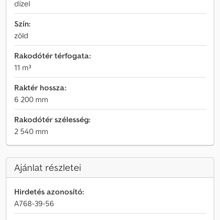
dízel
Szín:
zöld
Rakodótér térfogata:
11 m³
Raktér hossza:
6 200 mm
Rakodótér szélesség:
2 540 mm
Ajánlat részletei
Hirdetés azonosító:
A768-39-56