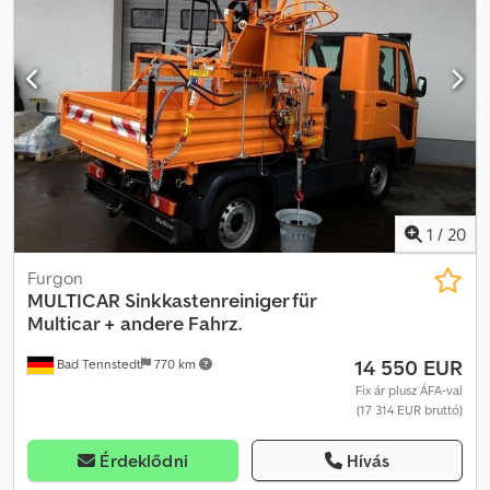
megrendelés és értékesítési egyeztetés alapja az Általános
Szerződési Feltételeink (lásd impresszum). Djdpoxgy Ncjfx An Ieck
1
/
20
Furgon
MULTICAR
Sinkkastenreiniger für
Multicar + andere Fahrz.
14 550 EUR
Bad Tennstedt
770 km
Fix ár plusz ÁFA-val
(17 314 EUR bruttó)
Érdeklődni
Hívás