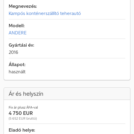
Megnevezés:
Kampós konténerszállító teherautó
Modell:
ANDERE
Gyártási év:
2016
Állapot:
használt
Ár és helyszín
Fix ár plusz ÁFA-val
4 750 EUR
(5 652 EUR bruttó)
Eladó helye: