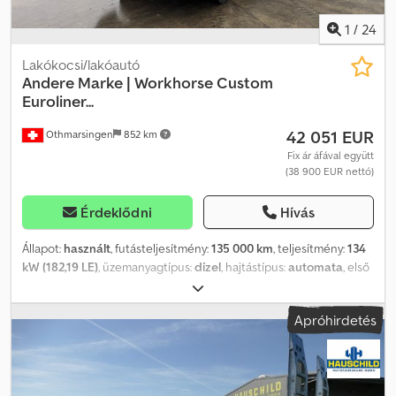
1
/
24
Lakókocsi/lakóautó
Andere Marke | Workhorse Custom
Euroliner...
42 051 EUR
Othmarsingen
852 km
Fix ár áfával együtt
(38 900 EUR nettó)
Érdeklődni
Hívás
Állapot:
használt
, futásteljesítmény:
135 000 km
, teljesítmény:
134
kW (182,19 LE)
, üzemanyagtípus:
dízel
, hajtástípus:
automata
, első
forgalomba helyezés:
03/2004
, össztömeg:
8 182 kg
, - Teljes
felszereltség - TÜV március 2025-ben elvégezve, sosem használt -
Apróhirdetés
V8 dízel Felfüggesztés: Laprugós felfüggesztés Dcjdpfx Asx Ru
Svsn Iok