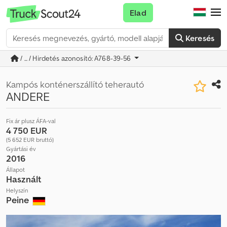
Elad
Keresés
/ ... / Hirdetés azonosító: A768-39-56
Kampós konténerszállító teherautó
ANDERE
Fix ár plusz ÁFA-val
4 750 EUR
(5 652 EUR bruttó)
Gyártási év
2016
Állapot
Használt
Helyszín
Peine