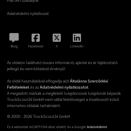
Piactéri szabályok
Adatvédelmi nyilatkozat
Blog
Facebook
X
LinkedIn
Az oldalon található összes információ, ajánlat és ár tájékoztató
jellegű és nem kötelező érvényű!
Az oldal használatával elfogadja a(z)
Általános Szerződési
Feltételeket
és az
Adatvédelmi nyilatkozatot
.
A megadott márkák a megfelelő tulajdonosok tulajdonát képezik.
TruckScout24 GmbH nem vállal felelősséget a hivatkozott külső
internetes oldalak tartalmáért.
© 2000 - 2026 TruckScout24 GmbH
Ez a weboldal reCAPTCHA által védett, és a Google
Adatvédelmi