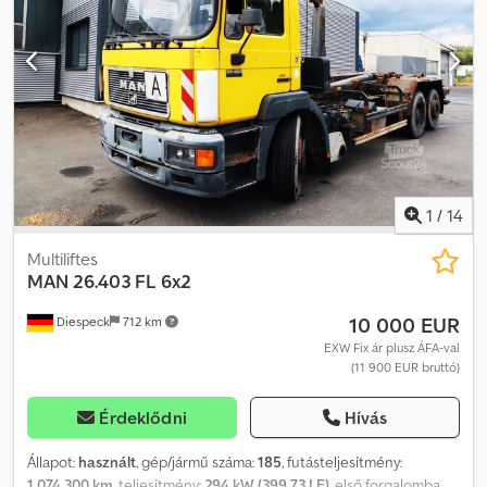
1
/
14
Multiliftes
MAN
26.403 FL 6x2
10 000 EUR
Diespeck
712 km
EXW Fix ár plusz ÁFA-val
(11 900 EUR bruttó)
Érdeklődni
Hívás
Állapot:
használt
, gép/jármű száma:
185
, futásteljesítmény:
1 074 300 km
, teljesítmény:
294 kW (399,73 LE)
, első forgalomba