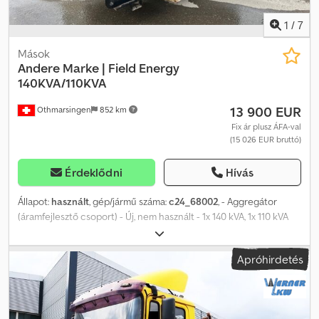
1
/
7
Mások
Andere Marke | Field Energy
140KVA/110KVA
13 900 EUR
Othmarsingen
852 km
Fix ár plusz ÁFA-val
(15 026 EUR bruttó)
Érdeklődni
Hívás
Állapot:
használt
, gép/jármű száma:
c24_68002
, - Aggregátor
(áramfejlesztő csoport) - Új, nem használt - 1x 140 kVA, 1x 110 kVA
Dcodpfxsrmibpj An Ijk
Apróhirdetés