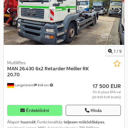
TARTALÉK ALKATRÉSZEK. Minden vásárlási szerződés, számla,
előszámla, rendelés és értékesítési beszélgetés alapja a mi
Általános Szerződési Feltételeink (erről bővebben az
Impresszumban). Dcedpfozqwukex An Isk
1
/
9
Multiliftes
MAN
26.430 6x2 Retarder Meiller RK
20.70
17 500 EUR
Langelsheim
848 km
Fix ár plusz ÁFA-val
(20 825 EUR bruttó)
Érdeklődni
Hívás
Állapot:
használt
, Funkcionalitás:
teljesen működőképes
,