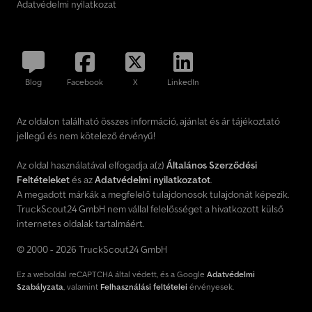
Adatvédelmi nyilatkozat
Blog
Facebook
X
LinkedIn
Az oldalon található összes információ, ajánlat és ár tájékoztató
jellegű és nem kötelező érvényű!
Az oldal használatával elfogadja a(z)
Általános Szerződési
Feltételeket
és az
Adatvédelmi nyilatkozatot
.
A megadott márkák a megfelelő tulajdonosok tulajdonát képezik.
TruckScout24 GmbH nem vállal felelősséget a hivatkozott külső
internetes oldalak tartalmáért.
© 2000 - 2026 TruckScout24 GmbH
Ez a weboldal reCAPTCHA által védett, és a Google
Adatvédelmi
Szabályzata
, valamint
Felhasználási feltételei
érvényesek.