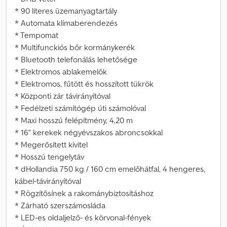
* 90 literes üzemanyagtartály
* Automata klímaberendezés
* Tempomat
* Multifunckiós bőr kormánykerék
* Bluetooth telefonálás lehetősége
* Elektromos ablakemelők
* Elektromos, fűtött és hosszított tükrök
* Központi zár távirányítóval
* Fedélzeti számítógép úti számolóval
* Maxi hosszú felépítmény, 4,20 m
* 16" kerekek négyévszakos abroncsokkal
* Megerősített kivitel
* Hosszú tengelytáv
* dHollandia 750 kg / 160 cm emelőhátfal, 4 hengeres,
kábel-távirányítóval
* Rögzítősínek a rakománybiztosításhoz
* Zárható szerszámosláda
* LED-es oldaljelző- és körvonal-fények