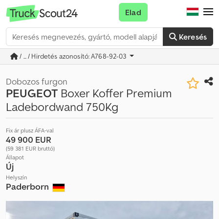
Elad
Keresés
/ ... / Hirdetés azonosító: A768-92-03
Dobozos furgon
PEUGEOT
Boxer Koffer Premium
Ladebordwand 750Kg
Fix ár plusz ÁFA-val
49 900 EUR
(59 381 EUR bruttó)
Állapot
Új
Helyszín
Paderborn