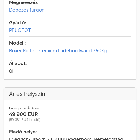
Megnevezés:
Dobozos furgon
Gyártó:
PEUGEOT
Modell:
Boxer Koffer Premium Ladebordwand 750Kg
Állapot:
új
Ár és helyszín
Fix ár plusz ÁFA-val
49 900 EUR
(59 381 EUR bruttó)
Eladó helye:
Friedrich-List-Str. 23, 33100 Paderborn, Németország