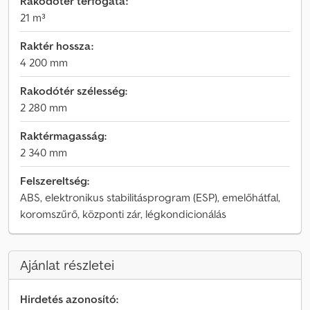
Rakodótér térfogata:
21 m³
Raktér hossza:
4 200 mm
Rakodótér szélesség:
2 280 mm
Raktérmagasság:
2 340 mm
Felszereltség:
ABS, elektronikus stabilitásprogram (ESP), emelőhátfal,
koromszűrő, központi zár, légkondicionálás
Ajánlat részletei
Hirdetés azonosító: