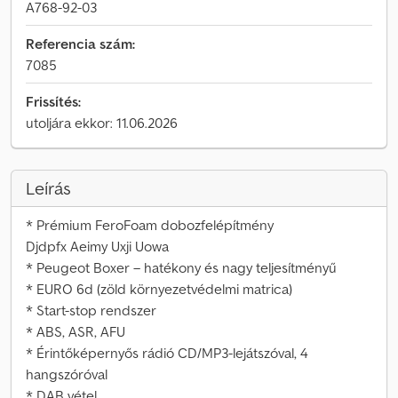
A768-92-03
Referencia szám:
7085
Frissítés:
utoljára ekkor: 11.06.2026
Leírás
* Prémium FeroFoam dobozfelépítmény
Djdpfx Aeimy Uxji Uowa
* Peugeot Boxer – hatékony és nagy teljesítményű
* EURO 6d (zöld környezetvédelmi matrica)
* Start-stop rendszer
* ABS, ASR, AFU
* Érintőképernyős rádió CD/MP3-lejátszóval, 4
hangszóróval
* DAB vétel