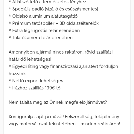
* Átlátszó tető a természetes fényhez
* Speciális padló (vízálló és csúszásmentes)
* Oldalsó alumínium aláfutásgátló
* Prémium tetőspoiler + 3D oldalszélterelők
* Extra légrugózás felár ellenében
* Tolatókamera felár ellenében
Amennyiben a jármű nincs raktáron, rövid szállítási
határidő lehetséges!
* Egyedi lízing vagy finanszírozási ajánlatért forduljon
hozzánk
* Nettó export lehetséges
* Házhoz szállítás 199€-tól
Nem találta meg az Önnek megfelelő járművet?
Konfigurálja saját járművét! Felszereltség, felépítmény
vagy motorváltozat tekintetében – minden reális áron!