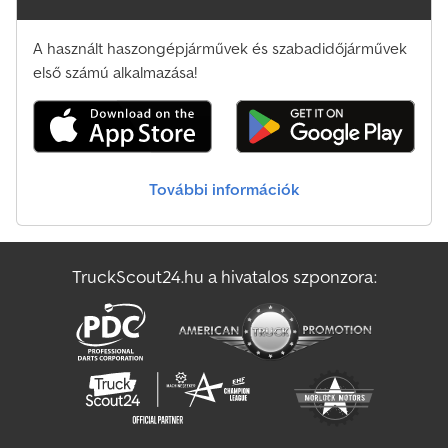
A használt haszongépjárművek és szabadidőjárművek
első számú alkalmazása!
További információk
TruckScout24.hu a hivatalos szponzora: