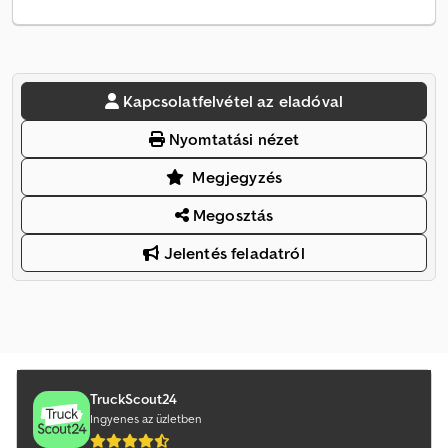
Kapcsolatfelvétel az eladóval
Nyomtatási nézet
Megjegyzés
Megosztás
Jelentés feladatról
TruckScout24
Ingyenes az üzletben