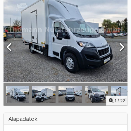
1
/
22
Alapadatok