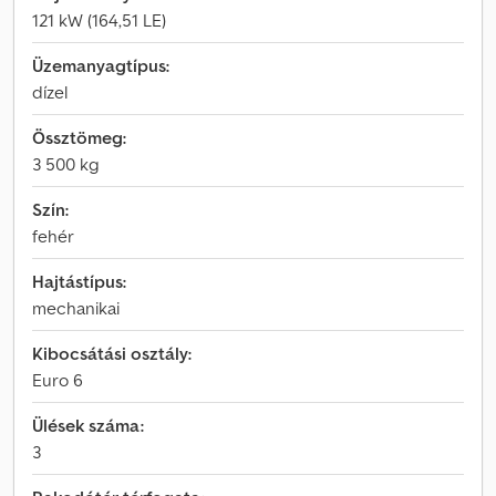
121 kW (164,51 LE)
Üzemanyagtípus:
dízel
Össztömeg:
3 500 kg
Szín:
fehér
Hajtástípus:
mechanikai
Kibocsátási osztály:
Euro 6
Ülések száma:
3