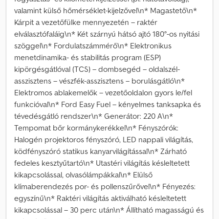
valamint külső hőmérséklet-kijelzővel\n* Magastető\n*
Kárpit a vezetőfülke mennyezetén – raktér
elválasztófaláig\n* Két szárnyú hátsó ajtó 180°-os nyitási
szöggel\n* Fordulatszámmérő\n* Elektronikus
menetdinamika- és stabilitás program (ESP)
kipörgésgátlóval (TCS) – dombsegéd – oldalszél-
asszisztens – vészfék-asszisztens – borulásgátló\n*
Elektromos ablakemelők – vezetőoldalon gyors le/fel
funkcióval\n* Ford Easy Fuel – kényelmes tanksapka és
tévedésgátló rendszer\n* Generátor: 220 A\n*
Tempomat bőr kormánykerékkel\n* Fényszórók:
Halogén projektoros fényszóró, LED nappali világítás,
ködfényszóró statikus kanyarvilágítással\n* Zárható
fedeles kesztyűtartó\n* Utastéri világítás késleltetett
kikapcsolással, olvasólámpákkal\n* Elülső
klímaberendezés por- és pollenszűrővel\n* Fényezés:
egyszínű\n* Raktéri világítás aktiválható késleltetett
kikapcsolással – 30 perc után\n* Állítható magasságú és