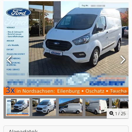
1
/
25
Alapadatok