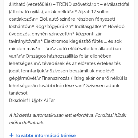
állítható (vezetőülés) – TREND szövetkárpit – elválasztófal
(áttolható nyílás), ablak nélkül\n* Aljzat: 12 voltos
csatlakozó\n* Elöl, autó színére részben fényezett
lökhárító\n* Rögzítőgyűrűk\n* Indításgátló\n* Hővédő
üvegezés, enyhén színezett\n* Központi zár
távirányítóval\n* Elektromos kiegészítő fűtés ... és sok
minden más.\n----\nAz autó előkészítetlen állapotban
van!\n\nOrszágos házhozszállítás felár ellenében
lehetséges.\nA tévedések és az előzetes értékesítés
jogát fenntartjuk.\nSzívesen beszámítjuk meglévő
gépjárművét.\nFinanszírozás / lízing akár önerő nélkül is
lehetséges!\nTovábbi kérdése van? Szívesen adunk
tanácsot!
Dksdoinf I Ujpfx Ai Tsr
A hirdetés automatikusan lett lefordítva. Fordítási hibák
előfordulhatnak.
További információ kérése