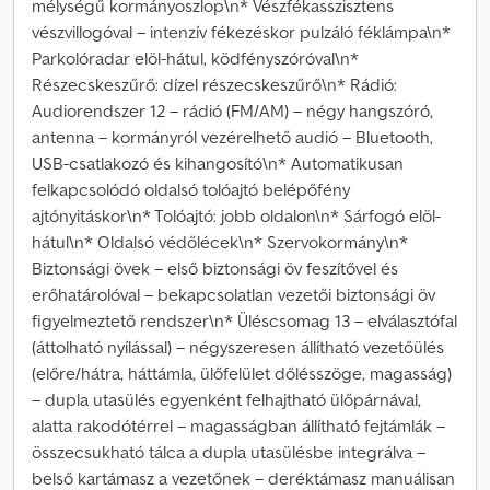
mélységű kormányoszlop\n* Vészfékasszisztens
vészvillogóval – intenzív fékezéskor pulzáló féklámpa\n*
Parkolóradar elöl-hátul, ködfényszóróval\n*
Részecskeszűrő: dízel részecskeszűrő\n* Rádió:
Audiorendszer 12 – rádió (FM/AM) – négy hangszóró,
antenna – kormányról vezérelhető audió – Bluetooth,
USB-csatlakozó és kihangosító\n* Automatikusan
felkapcsolódó oldalsó tolóajtó belépőfény
ajtónyitáskor\n* Tolóajtó: jobb oldalon\n* Sárfogó elöl-
hátul\n* Oldalsó védőlécek\n* Szervokormány\n*
Biztonsági övek – első biztonsági öv feszítővel és
erőhatárolóval – bekapcsolatlan vezetői biztonsági öv
figyelmeztető rendszer\n* Üléscsomag 13 – elválasztófal
(áttolható nyílással) – négyszeresen állítható vezetőülés
(előre/hátra, háttámla, ülőfelület dőlésszöge, magasság)
– dupla utasülés egyenként felhajtható ülőpárnával,
alatta rakodótérrel – magasságban állítható fejtámlák –
összecsukható tálca a dupla utasülésbe integrálva –
belső kartámasz a vezetőnek – deréktámasz manuálisan