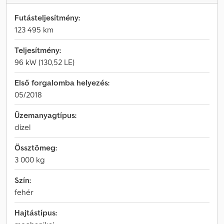
Futásteljesítmény:
123 495 km
Teljesítmény:
96 kW (130,52 LE)
Első forgalomba helyezés:
05/2018
Üzemanyagtípus:
dízel
Össztömeg:
3 000 kg
Szín:
fehér
Hajtástípus: