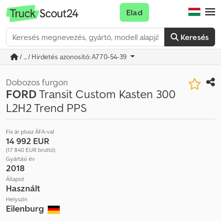
Elad
Keresés
/ ... / Hirdetés azonosító: A770-54-39
Dobozos furgon
FORD
Transit Custom Kasten 300
L2H2 Trend PPS
Fix ár plusz ÁFA-val
14 992 EUR
(17 840 EUR bruttó)
Gyártási év
2018
Állapot
Használt
Helyszín
Eilenburg