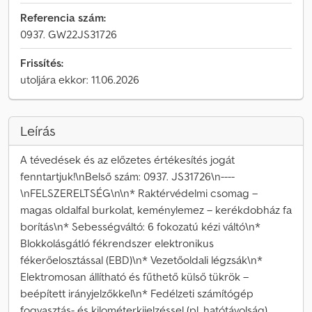
Referencia szám:
0937. GW22JS31726
Frissítés:
utoljára ekkor: 11.06.2026
Leírás
A tévedések és az előzetes értékesítés jogát
fenntartjuk!\nBelső szám: 0937. JS31726\n----
\nFELSZERELTSÉG\n\n* Raktérvédelmi csomag –
magas oldalfal burkolat, keménylemez – kerékdobház fa
borítás\n* Sebességváltó: 6 fokozatú kézi váltó\n*
Blokkolásgátló fékrendszer elektronikus
fékerőelosztással (EBD)\n* Vezetőoldali légzsák\n*
Elektromosan állítható és fűthető külső tükrök –
beépített irányjelzőkkel\n* Fedélzeti számítógép
fogyasztás- és kilométerkijelzéssel (pl. hatótávolság),