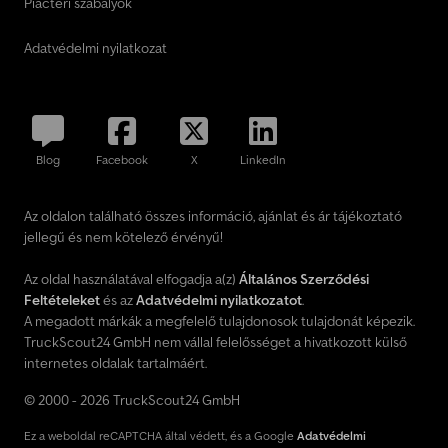
Piactéri szabályok
"Original PETEX" * PETEX indítócsomag * Falra szerelt napellenző
4,0 m PH 1000, LED-es világítósávval / tömítőszalaggal * Multimédia
Adatvédelmi nyilatkozat
front csomag. Pioneer 9" Apple CarPlay-jel és Android Auto-val, 9"
érintőképernyő ..... (lásd a mellékletet) Tolatókamera *
Felépítmény akkumulátor "CS Batteries Lithium Experts CS12-100
* TriGas riasztó "gázérzékelő" * LTE/WLAN Campernet EVO (4G
router) – tetőantenna 2x2 * TV tartó * LED televízió Smartwide TV
Blog
Facebook
X
LinkedIn
22" (55 cm) (az étkezőben) * 200 W-os napelem MPPT
töltővezérlővel, redőnyös árnyékolás a vezetőfülkében * Truma
DuoControl CS – 2x gázszűrő – 2x nagynyomású tömlő * Külső
Az oldalon található összes információ, ajánlat és ár tájékoztató
zuhanyzó, hideg/meleg vízzel, zuhanycsővel * Gázos kültéri
jellegű és nem kötelező érvényű!
csatlakozó * Kültéri csatlakozó (TV / 12 V / 220 V) * További
tartozékok (lásd a mellékletet) Plusz a szállítási költség 1990 €
Az oldal használatával elfogadja a(z)
Általános Szerződési
További tartozékok felár ellenében lehetségesek! Hogy Ön
Feltételeket
és az
Adatvédelmi nyilatkozatot
.
maximálisan jól érezze
A megadott márkák a megfelelő tulajdonosok tulajdonát képezik.
TruckScout24 GmbH nem vállal felelősséget a hivatkozott külső
internetes oldalak tartalmáért.
© 2000 - 2026 TruckScout24 GmbH
Ez a weboldal reCAPTCHA által védett, és a Google
Adatvédelmi