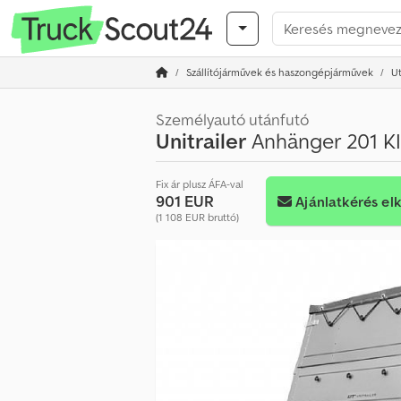
Szállítójárművek és haszongépjárművek
U
Személyautó utánfutó
Unitrailer
Anhänger 201 KI
Fix ár plusz ÁFA-val
901 EUR
Ajánlatkérés el
(1 108 EUR bruttó)