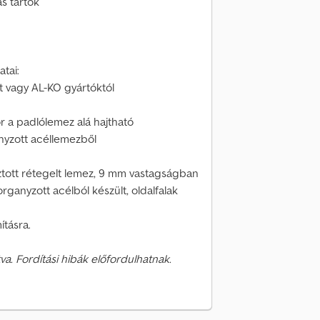
s tartók
tai:
 vagy AL-KO gyártóktól
r a padlólemez alá hajtható
nyzott acéllemezből
asztott rétegelt lemez, 9 mm vastagságban
ganyzott acélból készült, oldalfalak
ításra.
va. Fordítási hibák előfordulhatnak.