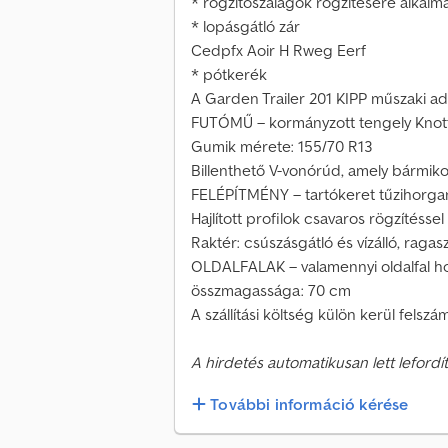
* rögzítőszalagok rögzítésére alkalma
* lopásgátló zár
Cedpfx Aoir H Rweg Eerf
* pótkerék
A Garden Trailer 201 KIPP műszaki ada
FUTÓMŰ – kormányzott tengely Knott
Gumik mérete: 155/70 R13
Billenthető V-vonórúd, amely bármiko
FELÉPÍTMÉNY – tartókeret tűzihorga
Hajlított profilok csavaros rögzítéssel
Raktér: csúszásgátló és vízálló, rag
OLDALFALAK – valamennyi oldalfal hor
összmagassága: 70 cm
A szállítási költség külön kerül felszám
A hirdetés automatikusan lett lefordít
További információ kérése