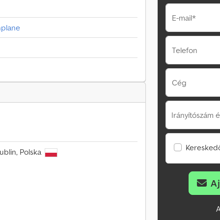
E-mail*
hplane
Telefon
Cég
Irányítószám é
Kereskedő
ublin, Polska
A
A