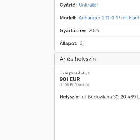
Gyártó:
Unitrailer
Modell:
Anhänger 201 KIPP mit Flac
Gyártási év:
2024
Állapot:
új
Ár és helyszín
Fix ár plusz ÁFA-val
901 EUR
(1 108 EUR bruttó)
Helyszín:
ul. Budowlana 30, 20-469 L