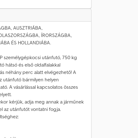
GBA, AUSZTRIÁBA,
OLASZORSZÁGBA, ÍRORSZÁGBA,
ÁBA ÉS HOLLANDIÁBA.
PP személygépkocsi utánfutó, 750 kg
 hátsó és első oldalfalakkal
dás néhány perc alatt elvégezhető! A
az utánfutó bármilyen helyen
ható. A vásárlással kapcsolatos összes
lyett.
kor kérjük, adja meg annak a járműnek
az utánfutót vontatni fogja.
ltséghez: