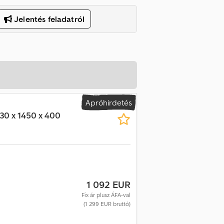
Jelentés feladatról
Apróhirdetés
30 x 1450 x 400
1 092 EUR
Fix ár plusz ÁFA-val
(1 299 EUR bruttó)