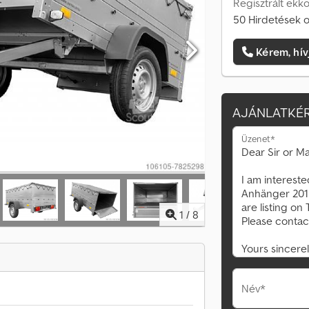
Regisztrált ekko
50 Hirdetések o
Kérem, hív
AJÁNLATKÉR
Üzenet*
1
/
8
Név*