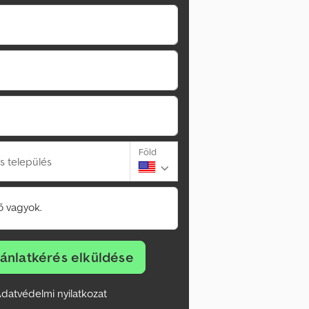
Föld
s település
 vagyok.
jánlatkérés elküldése
datvédelmi nyilatkozat