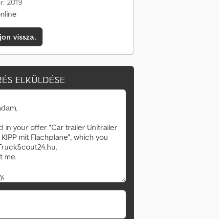
r: 2019
nline
jon vissza.
ÉS ELKÜLDÉSE