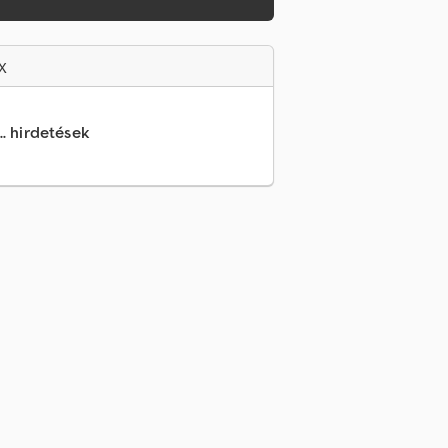
x
.. hirdetések