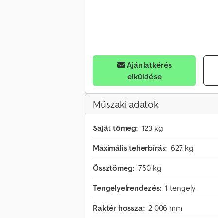
Ajánlatkérés
elküldése
Műszaki adatok
Saját tömeg:
123 kg
Maximális teherbírás:
627 kg
Össztömeg:
750 kg
Tengelyelrendezés:
1 tengely
Raktér hossza:
2 006 mm