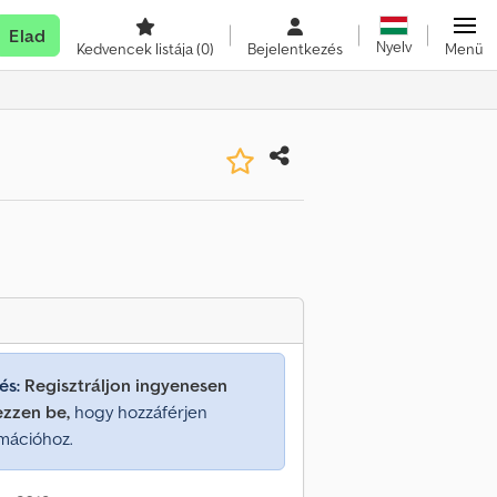
Elad
Nyelv
Kedvencek listája
(0)
Bejelentkezés
Menü
és:
Regisztráljon ingyenesen
ezzen be,
hogy hozzáférjen
mációhoz.