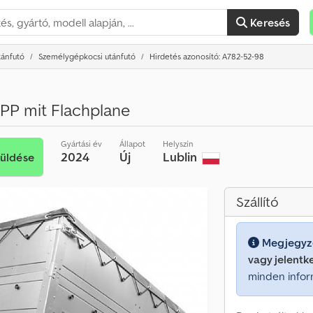
Keresés
tánfutó
Személygépkocsi utánfutó
Hirdetés azonosító: A782-52-98
PP mit Flachplane
Gyártási év
Állapot
Helyszín
2024
Új
Lublin
küldése
Szállító
Megjegyz
vagy jelentk
minden infor