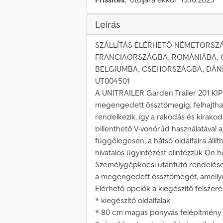
Leírás
SZÁLLÍTÁS ELÉRHETŐ NÉMETORSZÁ
FRANCIAORSZÁGBA, ROMÁNIÁBA, 
BELGIUMBA, CSEHORSZÁGBA, DÁNI
UT004501
A UNITRAILER Garden Trailer 201 KI
megengedett össztömegig, felhajtható
rendelkezik, így a rakodás és kirako
billenthető V-vonórúd használatával 
függőlegesen, a hátsó oldalfalra állít
hivatalos ügyintézést elintézzük Ön he
Személygépkocsi utánfutó rendelése
a megengedett össztömegét, amellyel 
Elérhető opciók a kiegészítő felszere
* kiegészítő oldalfalak
* 80 cm magas ponyvás felépítmény