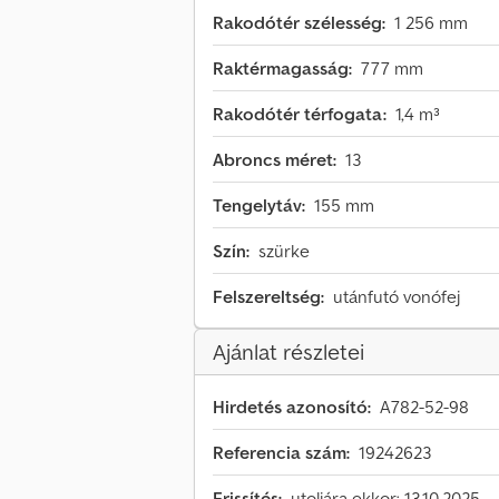
Rakodótér szélesség:
1 256 mm
Raktérmagasság:
777 mm
Rakodótér térfogata:
1,4 m³
Abroncs méret:
13
Tengelytáv:
155 mm
Szín:
szürke
Felszereltség:
utánfutó vonófej
Ajánlat részletei
Hirdetés azonosító:
A782-52-98
Referencia szám:
19242623
Frissítés:
utoljára ekkor: 13.10.2025