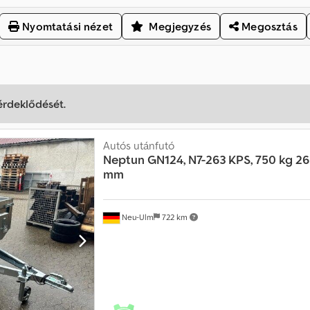
Nyomtatási nézet
Megjegyzés
Megosztás
 érdeklődését.
Autós utánfutó
Neptun
GN124, N7-263 KPS, 750 kg 26
mm
Neu-Ulm
722 km