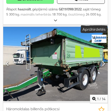
Állapot:
használt
, gép/jármű száma:
GE11/098/2022
, saját tömeg:
5 300 kg
, maximális teherbírás:
18 700 kg
, össztömeg:
24 000 kg
,
tengelyelrendezés:
3 tengely
, első forgalomba helyezés:
04/2005
,
következő vizsga (TÜV):
03/2023
, raktér hossza:
7 500 mm
,
Apróhirdetés
rakodótér szélesség:
2 550 mm
, felfüggesztés:
levegő
, tengelytáv:
4 500 mm
, Gyártási év:
2005
, Nagyon jó állapotban lévő, első
tulajdonostól származó jármű Martin Reisch REA - 24Z Légrugós
felfüggesztés Pótkerék Nettó ár kereskedőknek/expotra: 4990 €
Változtatások, eladás közbeni értékesítés és tévedések jogát
fenntartjuk. ===== Németül beszélő ügyfelek ... Lengyel ügyfelek
számára ... Beszélünk horvátul, bolgárul ... Beszélünk oroszul ...
===== Dodpfxeiacxto Agmjkr
1
/
14
Háromoldalas billenős pótkocsi