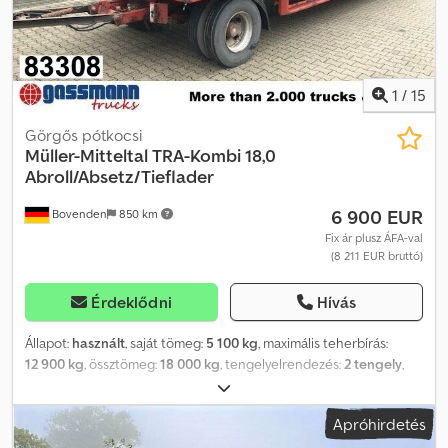
1
/
15
Görgős pótkocsi
Müller-Mitteltal
TRA-Kombi 18,0
Abroll/Absetz/Tieflader
6 900 EUR
Bovenden
850 km
Fix ár plusz ÁFA-val
(8 211 EUR bruttó)
Érdeklődni
Hívás
Állapot:
használt
, saját tömeg:
5 100 kg
, maximális teherbírás:
12 900 kg
, össztömeg:
18 000 kg
, tengelyelrendezés:
2 tengely
,
első forgalomba helyezés:
12/1998
, raktér hossza:
7 000 mm
,
rakodótér szélesség:
2 470 mm
, raktérmagasság:
1 mm
, teljes
Apróhirdetés
hossz:
2 550 mm
, teljes szélesség:
1 600 mm
, felfüggesztés:
acél
,