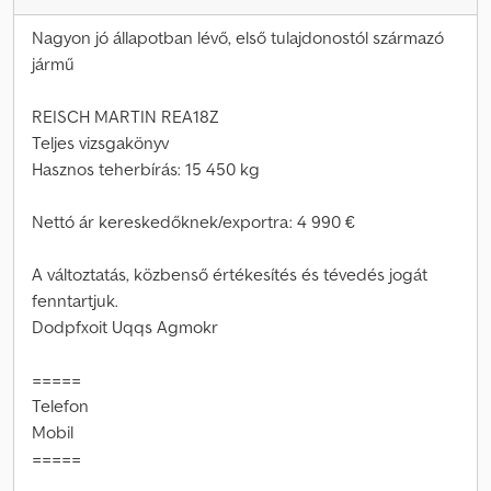
Nagyon jó állapotban lévő, első tulajdonostól származó
jármű
REISCH MARTIN REA18Z
Teljes vizsgakönyv
Hasznos teherbírás: 15 450 kg
Nettó ár kereskedőknek/exportra: 4 990 €
A változtatás, közbenső értékesítés és tévedés jogát
fenntartjuk.
Dodpfxoit Uqqs Agmokr
=====
Telefon
Mobil
=====