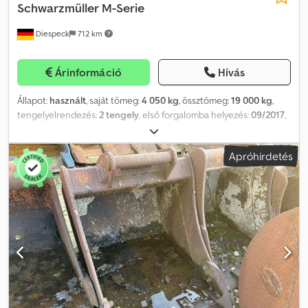
Schwarzmüller
M-Serie
Diespeck
712 km
Árinformáció
Hívás
Állapot:
használt
, saját tömeg:
4 050 kg
, össztömeg:
19 000 kg
,
tengelyelrendezés:
2 tengely
, első forgalomba helyezés:
09/2017
,
raktér hossza:
4 500 mm
, rakodótér szélesség:
2 420 mm
,
raktérmagasság:
980 mm
, rakodótér térfogata:
11 m³
, abroncs
Apróhirdetés
méret:
385/65 R22,5
, tengelytáv:
1 310 mm
, Felszereltség:
ABS
,
Szín: RAL 6021 halványzöld EBS Dobfék Dkodexdccaepfx Agmer
Hasznos teher 14 950 kg Légrugós emelés Padló 4 mm – fal 4 mm
SAF tengelyek Alcoa alumínium felnik 5 pár rögzítőgyűrű Fix
aláfutásgátló Elektromos tolótető Oldalsó alumínium oldalfalak,
lengő és lehajtható emelőrugóval Tévedés joga fenntartva