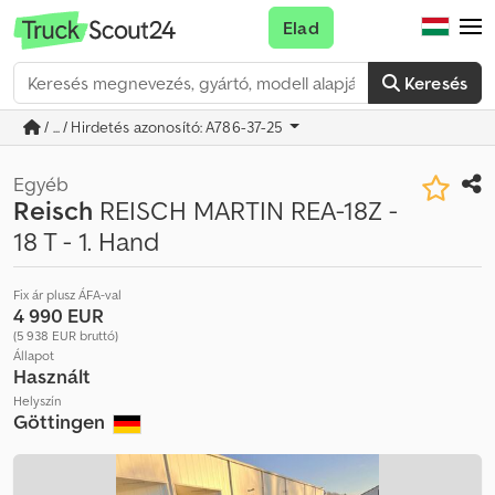
Elad
Keresés
/ ... / Hirdetés azonosító: A786-37-25
Egyéb
Reisch
REISCH MARTIN REA-18Z -
18 T - 1. Hand
Fix ár plusz ÁFA-val
4 990 EUR
(5 938 EUR bruttó)
Állapot
Használt
Helyszín
Göttingen