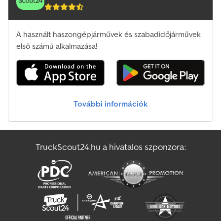
keressen minket!
A használt haszongépjárművek és szabadidőjárművek
első számú alkalmazása!
További információk
TruckScout24.hu a hivatalos szponzora: