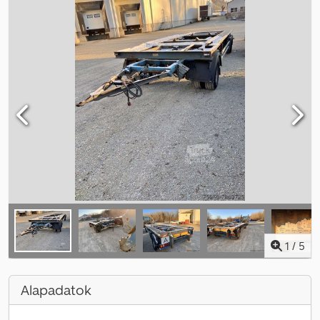
1
/
5
Alapadatok