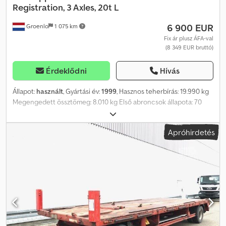
Registration, 3 Axles, 20t L
6 900 EUR
Groenlo
1 075 km
Fix ár plusz ÁFA-val
(8 349 EUR bruttó)
Érdeklődni
Hívás
Állapot:
használt
, Gyártási év:
1999
, Hasznos teherbírás: 19.990 kg
Megengedett össztömeg: 8.010 kg Első abroncsok állapota: 70
Hátsó abroncsok állapota: 70 Dksdpjutw I Nofx Agmjr Első
abroncsok: 245/70 R 17.5 Hátsó abroncsok: 245/70 R 17.5 További
Apróhirdetés
információért kérjük, keresse a PFEIFER GROUP-ot.