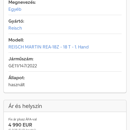
Megnevezés:
Egyéb
Gyártó:
Reisch
Modell:
REISCH MARTIN REA-18Z - 18 T - 1. Hand
Járműszám:
GE11/147/2022
Állapot:
használt
Ár és helyszín
Fix ár plusz ÁFA-val
4 990 EUR
(5 938 EUR bruttó)