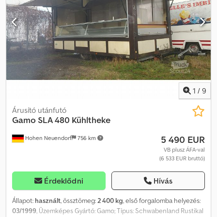
1
/
9
Árusító utánfutó
Gamo
SLA 480 Kühltheke
5 490 EUR
Hohen Neuendorf
756 km
VB plusz ÁFA-val
(6 533 EUR bruttó)
Érdeklődni
Hívás
Állapot:
használt
, össztömeg:
2 400 kg
, első forgalomba helyezés:
03/1999
, Üzemképes Gyártó: Gamo; Típus: Schwabenland Rustikal