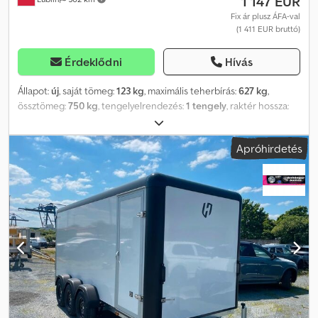
1 147 EUR
Fix ár plusz ÁFA-val
(1 411 EUR bruttó)
Érdeklődni
Hívás
Állapot:
új
, saját tömeg:
123 kg
, maximális teherbírás:
627 kg
,
össztömeg:
750 kg
, tengelyelrendezés:
1 tengely
, raktér hossza:
2 006 mm
, rakodótér szélesség:
1 256 mm
, raktérmagasság:
1 500
mm
, felfüggesztés:
egyéb
, abroncs méret:
13
, tengelytáv:
155 mm
,
Apróhirdetés
szín:
ezüst
, Gyártási év:
2023
, Felszereltség:
utánfutó vonófej
, A
SZÁLLÍTÁS A KÖVETKEZŐ ORSZÁGOKBA LEHETSÉGES:
NÉMETORSZÁG, AUSZTRIA, FRANCIAORSZÁG, ROMÁNIA,
OLASZORSZÁG, ÍRORSZÁG, BELGIUM, CZSEHORSZÁG, DÁNIA,
HOLLANDIA. UT004184 A UNITRAILER által gyártott, 201 KIPP típusú,
személygépkocsi-utánfutó, maximális megengedett
össztömeggel (750 kg-ig), felnyitható hátsó rakodólappal
rendelkezik, így a rakodás és a kirakodás mindössze néhány perc
alatt elvégezhető! A dönthető vonórúdnak köszönhetően az
bármelyik helyen függőlegesen a hátsó rakodólapon helyezhető
el. Az összes, a vásárlással kapcsolatos teendőt elintézzük Ön
helyett. A megrendelt termék a mellékelt dokumentációval együtt