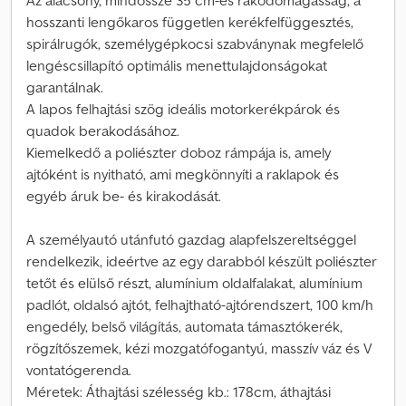
Az alacsony, mindössze 35 cm-es rakodómagasság, a
hosszanti lengőkaros független kerékfelfüggesztés,
spirálrugók, személygépkocsi szabványnak megfelelő
lengéscsillapító optimális menettulajdonságokat
garantálnak.
A lapos felhajtási szög ideális motorkerékpárok és
quadok berakodásához.
Kiemelkedő a poliészter doboz rámpája is, amely
ajtóként is nyitható, ami megkönnyíti a raklapok és
egyéb áruk be- és kirakodását.
A személyautó utánfutó gazdag alapfelszereltséggel
rendelkezik, ideértve az egy darabból készült poliészter
tetőt és elülső részt, alumínium oldalfalakat, alumínium
padlót, oldalsó ajtót, felhajtható-ajtórendszert, 100 km/h
engedély, belső világítás, automata támasztókerék,
rögzítőszemek, kézi mozgatófogantyú, masszív váz és V
vontatógerenda.
Méretek: Áthajtási szélesség kb.: 178cm, áthajtási