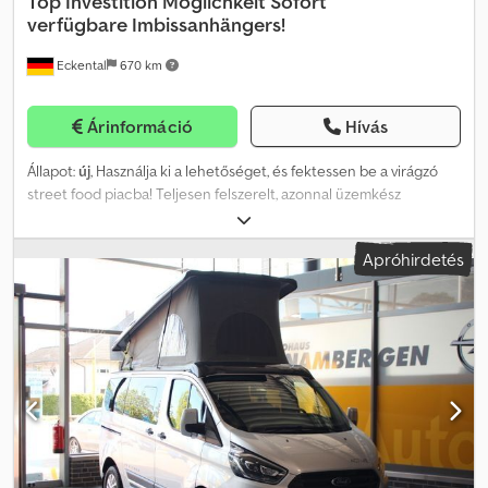
Top Investition Möglichkeit
Sofort
verfügbare Imbissanhängers!
Eckental
670 km
Árinformáció
Hívás
Állapot:
új
, Használja ki a lehetőséget, és fektessen be a virágzó
street food piacba! Teljesen felszerelt, azonnal üzemkész
büfékocsik azonnal elérhetők – akár rugalmas finanszírozással,
0% kezdőbefizetéstől. Ezek a járművek azonnal bérbe adhatók
Apróhirdetés
vagy továbbértékesíthetők, gyors megtérülést és tervezhető
bevételeket biztosítva már az első hónaptól. Befektetőknek és
vállalkozóknak: - Passzív bevétel bérbeadásból - Meglévő
vendéglátó vagy rendezvényüzletág bővítése - Nyereséges üzleti
modell kiépítése a street food szektorban - Biztonságos tárgyi
eszközbefektetés gyors értéknövekedéssel Az Ön előnyei: -
Azonnal elérhető járművek, várakozási idő nélkül Djdpfxexr N Ixs
Ahvokr - Rugalmas lízing- vagy finanszírozási lehetőségek 0%
önerőtől - Magas kereslet Németországban, Ausztriában és
Svájcban - Gyors bevétel bérbeadás vagy továbbeladás révén -