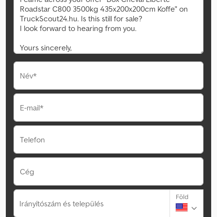
Név*
E-mail*
Telefon
Cég
Föld
Irányítószám és település