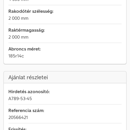
Rakodótér szélesség:
2 000 mm
Raktérmagasság:
2 000 mm
Abroncs méret:
185r14c
Ajánlat részletei
Hirdetés azonosító:
A789-53-45
Referencia szám:
20566421
Frissítés: