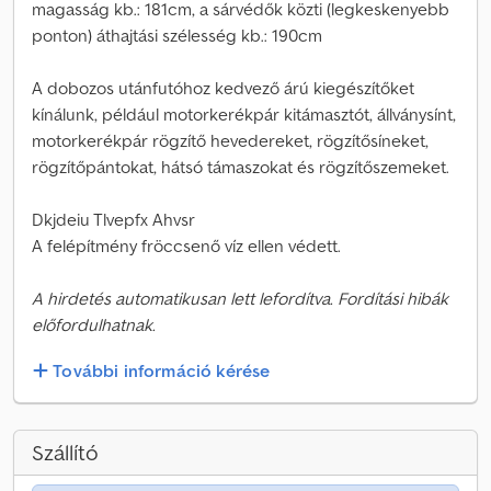
magasság kb.: 181cm, a sárvédők közti (legkeskenyebb
ponton) áthajtási szélesség kb.: 190cm
A dobozos utánfutóhoz kedvező árú kiegészítőket
kínálunk, például motorkerékpár kitámasztót, állványsínt,
motorkerékpár rögzítő hevedereket, rögzítősíneket,
rögzítőpántokat, hátsó támaszokat és rögzítőszemeket.
Dkjdeiu Tlvepfx Ahvsr
A felépítmény fröccsenő víz ellen védett.
A hirdetés automatikusan lett lefordítva. Fordítási hibák
előfordulhatnak.
További információ kérése
Szállító