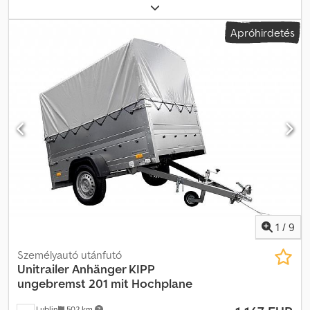
SLA 480, első forgalomba helyezés: 1999.03.02 Dkedpfxji Rg Eho
Ahvor Felépítmény méretei: kb. 4,80 x 2,46 x 2,30 m
Apróhirdetés
(hossz/szélesség/magasság), belmagasság Felépítmény:
leengedhető futómű 2,4 tonna megengedett össztömeggel,
önhordó szendvicsszerkezet Styrox maggal, teljesen szigetelt
dobozos felépítmény, PVC padlóburkolat, 1 nagy eladási nyílás
menetirány szerint jobbra, 1 eladóablak az orr részben és 1 a hátsó
részen, széles ajtó zárral a hátsó falon, levehető vonórúd Belső
felszereltség: hűtött eladópult teljes hosszúságú felnyitható
üvegfedéllel, pénztartó polc és pultvilágítás, bemutató mélysége
kb. 65 cm, akasztósínek a hátsó falon, 220V-os elektromos
rendszer, légkondicionáló berendezés, hátsó falon munkafelület,
melegvíz-rendszer
1
/
9
Személyautó utánfutó
Unitrailer
Anhänger KIPP
ungebremst 201 mit Hochplane
Lublin
502 km