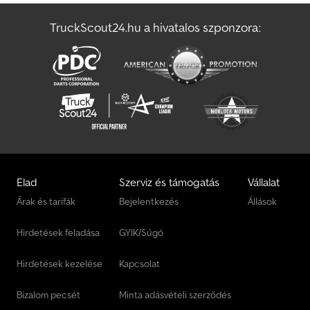
TruckScout24.hu a hivatalos szponzora:
Elad
Szerviz és támogatás
Vállalat
Árak és tarifák
Bejelentkezés
Állások
Hirdetések feladása
GYIK/Súgó
Hirdetések kezelése
Kapcsolat
Bizalom pecsét
Minta adásvételi szerződés