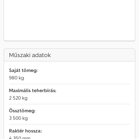
Műszaki adatok
Saját tömeg:
980 kg
Maximális teherbírás:
2 520 kg
Össztömeg:
3 500 kg
Raktér hossza:
4 350 mm