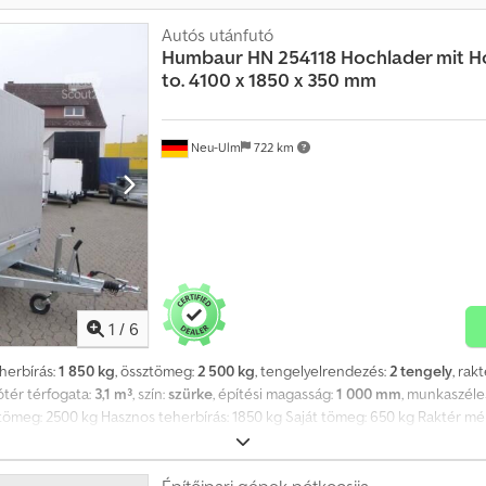
Autós utánfutó
Humbaur
HN 254118 Hochlader mit H
to. 4100 x 1850 x 350 mm
Neu-Ulm
722 km
1
/
6
eherbírás:
1 850 kg
, össztömeg:
2 500 kg
, tengelyelrendezés:
2 tengely
, rak
ótér térfogata:
3,1 m³
, szín:
szürke
, építési magasság:
1 000 mm
, munkaszéle
ömeg: 2500 kg Hasznos teherbírás: 1850 kg Saját tömeg: 650 kg Raktér mé
zürke ponyvával és 200 cm magasságú elállóvázzal, belmagasság. Kizárólag
zabadon választható (igény esetén színmintát e-mailben szívesen küldünk).
l vagy digitális nyomtatással is rendelhetők. Egyedi ajánlatot szívesen kés