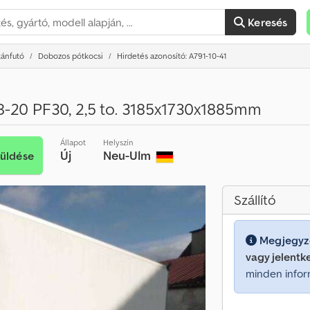
Keresés
tánfutó
Dobozos pótkocsi
Hirdetés azonosító: A791-10-41
8-20 PF30, 2,5 to. 3185x1730x1885mm
Állapot
Helyszín
Új
Neu-Ulm
küldése
Szállító
Megjegyz
vagy jelentk
minden infor