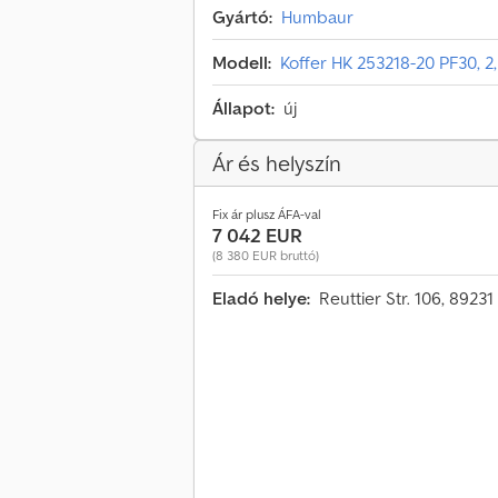
Gyártó:
Humbaur
Modell:
Koffer HK 253218-20 PF30, 
Állapot:
új
Ár és helyszín
Fix ár plusz ÁFA-val
7 042 EUR
(8 380 EUR bruttó)
Eladó helye:
Reuttier Str. 106, 892