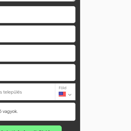
Föld
s település
 vagyok.