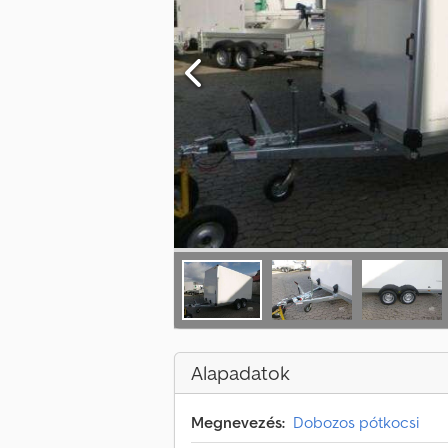
Alapadatok
Megnevezés:
Dobozos pótkocsi