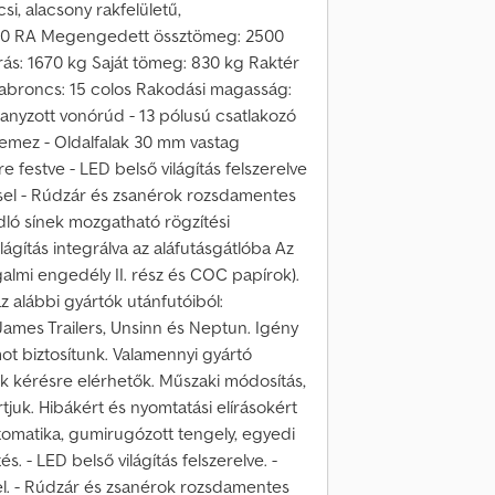
i, alacsony rakfelületű,
F30 RA Megengedett össztömeg: 2500
ás: 1670 kg Saját tömeg: 830 kg Raktér
abroncs: 15 colos Rakodási magasság:
anyzott vonórúd - 13 pólusú csatlakozó
lemez - Oldalfalak 30 mm vastag
e festve - LED belső világítás felszerelve
ssel - Rúdzár és zsanérok rozsdamentes
dló sínek mozgatható rögzítési
ágítás integrálva az aláfutásgátlóba Az
galmi engedély II. rész és COC papírok).
z alábbi gyártók utánfutóiból:
ames Trailers, Unsinn és Neptun. Igény
ot biztosítunk. Valamennyi gyártó
kok kérésre elérhetők. Műszaki módosítás,
tjuk. Hibákért és nyomtatási elírásokért
utomatika, gumirugózott tengely, egyedi
s. - LED belső világítás felszerelve. -
el. - Rúdzár és zsanérok rozsdamentes