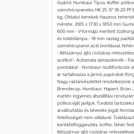
Gyártó: Humbaur Típus: Koffer pótkocs
szendvicspaneles HK 25 37 18-20 P
kg, Oldalsó kerekek Hasznos teherbír
mérete: 3185 x 1730 x 1850 mm Gumi
600 mm - V-formájú merített tűzihorg
és tolatólámpa - 18 mm vastag padló
szendvicspanel acél borítással, fehérr
- Kétszárnyú ajtó rúdzáras reteszelé
acélból - Automata támaszkerék - Pa
pontokkal - Humbaur multifunkciós vil
ár tartalmazza a jármű papírokat (for
Nagy raktárkészlettel rendelkezünk a
Brenderup, Humbaur, Hapert, Brian J
esetén ingyenes átszállítási rendszám
pótkocsiját javítjuk. További tartozé
árváltoztatás és tévedés jogát fenntar
felelősséget nem vállalunk. Tolatása
kerékfelfüggesztés, koffer, fehér festé
Kétszárnyú ajtó rúdzáras reteszeléss