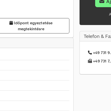
A
A
Időpont egyeztetése
megtekintésre
Telefon & Fa
+49 731 9.
+49 731 7.