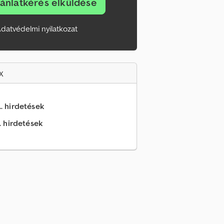
jánlatkérés elküldése
datvédelmi nyilatkozat
x
.. hirdetések
.. hirdetések