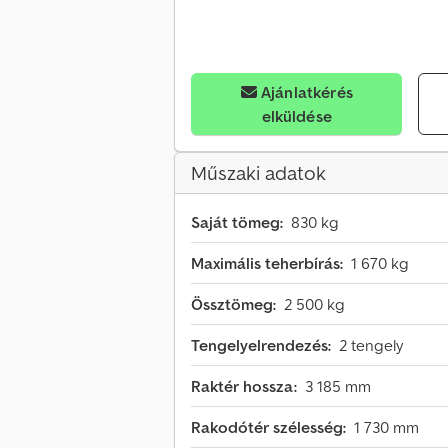
Ajánlatkérés
elküldése
Műszaki adatok
Saját tömeg:
830 kg
Maximális teherbírás:
1 670 kg
Össztömeg:
2 500 kg
Tengelyelrendezés:
2 tengely
Raktér hossza:
3 185 mm
Rakodótér szélesség:
1 730 mm