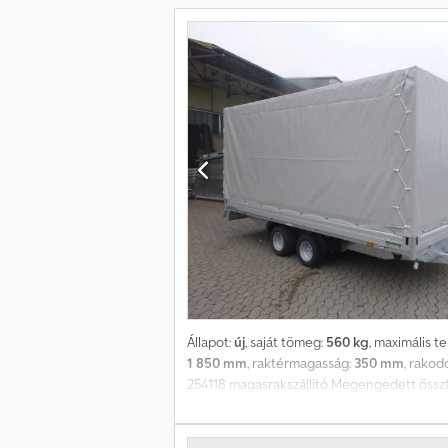
Állapot:
új
, saját tömeg:
560 kg
, maximális t
1 850 mm
, raktérmagasság:
350 mm
, rakod
254118 magasrakszállító Megengedett összt
10 col Rakodási magasság: 610 mm világoss
felhasználásra (680 g/m²). A ponyva színe s
ajánlhatók. Feliratok sablonos szitanyomássa