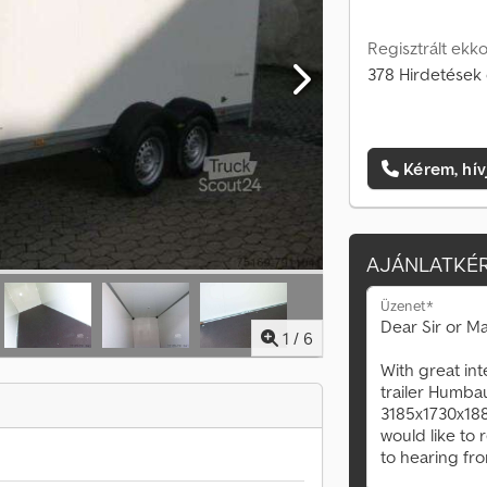
Regisztrált ekko
378 Hirdetések 
Kérem, hív
AJÁNLATKÉR
Üzenet*
1
/
6