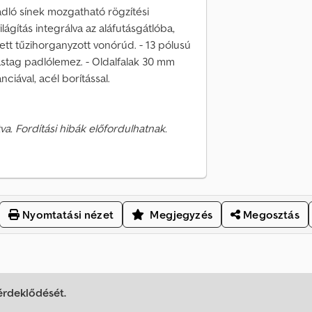
adló sínek mozgatható rögzítési
lágítás integrálva az aláfutásgátlóba,
tett tűzihorganyzott vonórúd. - 13 pólusú
astag padlólemez. - Oldalfalak 30 mm
ciával, acél borítással.
va. Fordítási hibák előfordulhatnak.
Nyomtatási nézet
Megjegyzés
Megosztás
 érdeklődését.