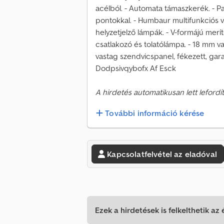
acélból. - Automata támaszkerék. - P
pontokkal. - Humbaur multifunkciós vi
helyzetjelző lámpák. - V-formájú merí
csatlakozó és tolatólámpa. - 18 mm v
vastag szendvicspanel, fékezett, garan
Dodpsivqybofx Af Esck
A hirdetés automatikusan lett lefordít
További információ kérése
Kapcsolatfelvétel az eladóval
Ezek a hirdetések is felkelthetik az