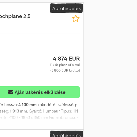
Apróhirdetés
ochplane 2,5
4 874 EUR
Fix ár plusz ÁFA-val
(5 800 EUR bruttó)
Ajánlatkérés elküldése
tér hossza:
4 100 mm
, rakodótér szélesség:
sség:
1 913 mm
, Gyártó: Humbaur Típus: HN
rete: 4100 x 1850 x 350 mm Gumiabroncsok:
 kiváló minőségű teherautó ponyva kerül
 Egyedi méretek és kivitelek bármikor
Apróhirdetés
zítünk Önnek. - V-vontatórúd, merített