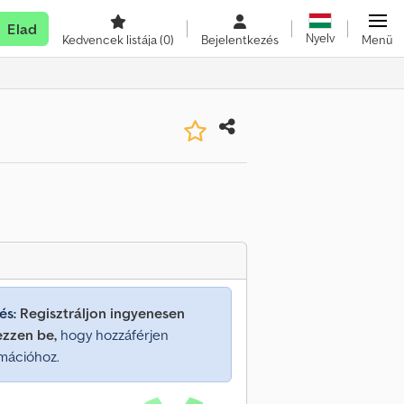
Elad
Nyelv
Kedvencek listája
(0)
Bejelentkezés
Menü
és:
Regisztráljon ingyenesen
ezzen be,
hogy hozzáférjen
mációhoz.