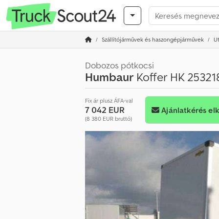
Szállítójárművek és haszongépjárművek
U
Dobozos pótkocsi
Humbaur
Koffer HK 25321
Fix ár plusz ÁFA-val
7 042 EUR
Ajánlatkérés el
(8 380 EUR bruttó)