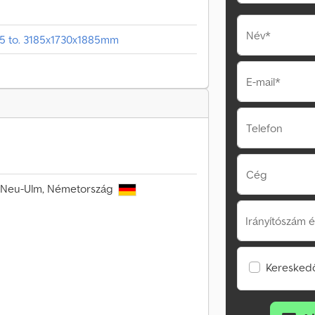
Név*
2,5 to. 3185x1730x1885mm
E-mail*
Telefon
Cég
31 Neu-Ulm, Németország
Irányítószám é
Kereskedő