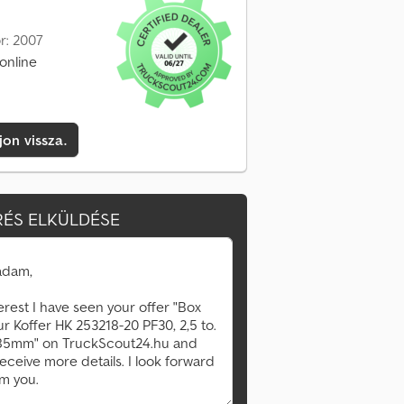
r: 2007
online
jon vissza.
ÉS ELKÜLDÉSE