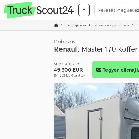
Szállítójárművek és haszongépjárművek
Sz
Dobozos
Renault
Master 170 Koffe
VB plusz ÁFA-val
45 900 EUR
Tegyen ellenajá
(54 621 EUR bruttó)