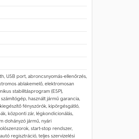
th, USB port, abroncsnyomás-ellenőrzés,
lektromos ablakemelő, elektromosan
ronikus stabilitásprogram (ESP),
i számítógép, használt jármű garancia,
kiegészítő fényszórók, kipörgésgátló,
k, központi zár, légkondicionálás,
em dohányzó jármű, nyári
lószenzorok, start-stop rendszer,
tó regisztráció, teljes szervizelési