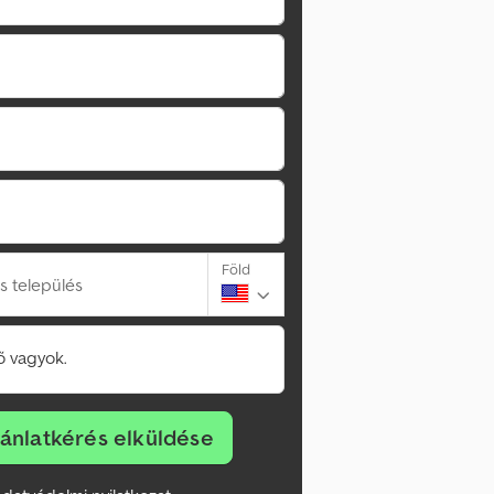
Föld
s település
 vagyok.
jánlatkérés elküldése