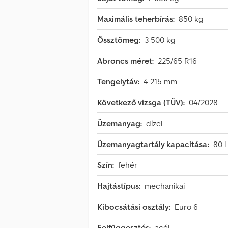
Maximális teherbírás:
850 kg
Össztömeg:
3 500 kg
Abroncs méret:
225/65 R16
Tengelytáv:
4 215 mm
Következő vizsga (TÜV):
04/2028
Üzemanyag:
dízel
Üzemanyagtartály kapacitása:
80 l
Szín:
fehér
Hajtástípus:
mechanikai
Kibocsátási osztály:
Euro 6
Felfüggesztés:
acél