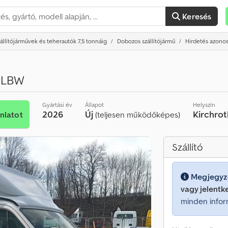
Keresés
állítójárművek és teherautók 7,5 tonnáig
Dobozos szállítójármű
Hirdetés azonos
r LBW
Gyártási év
Állapot
Helyszín
2026
Új
Kirchro
nlatot
(teljesen működőképes)
Szállító
Megjegyz
vagy jelentk
minden infor