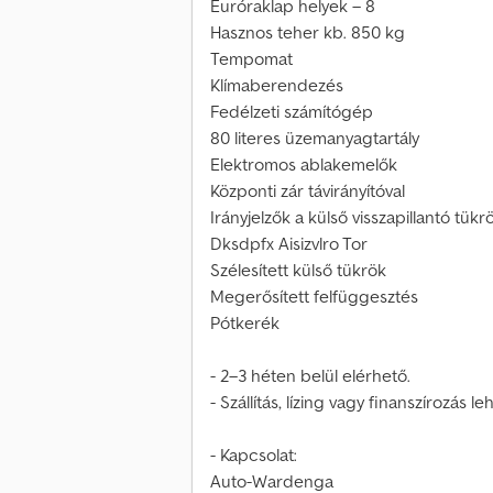
Euróraklap helyek – 8
Hasznos teher kb. 850 kg
Tempomat
Klímaberendezés
Fedélzeti számítógép
80 literes üzemanyagtartály
Elektromos ablakemelők
Központi zár távirányítóval
Irányjelzők a külső visszapillantó tük
Dksdpfx Aisizvlro Tor
Szélesített külső tükrök
Megerősített felfüggesztés
Pótkerék
- 2–3 héten belül elérhető.
- Szállítás, lízing vagy finanszírozás l
- Kapcsolat:
Auto-Wardenga