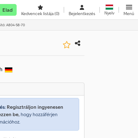
Elad
Nyelv
Kedvencek listája
(0)
Bejelentkezés
Menü
ító: A804-58-70
th
és:
Regisztráljon ingyenesen
ezzen be,
hogy hozzáférjen
mációhoz.