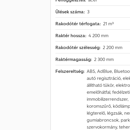
Ülések száma:
3
Rakodótér térfogata:
21 m³
Raktér hossza:
4 200 mm
Rakodótér szélesség:
2 200 mm
Raktérmagasság:
2 300 mm
Felszereltség:
ABS, AdBlue, Bluetoo
autó regisztráció, e
állítható tükör, elekt
emelőhátfal, fedélzet
immobilizerrendszer, 
koromszűrő, ködlámpá
légterelő, légzsák, n
gumiabroncsok, parko
szervokormány, teherau