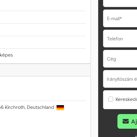
E-mail*
Telefon
őképes
Cég
Irányítószám é
Kereskedő
356 Kirchroth, Deutschland
A