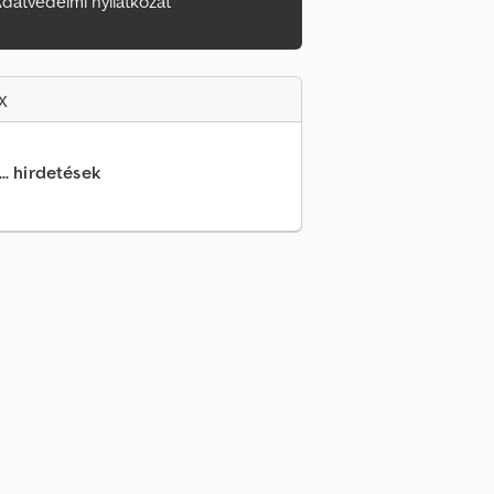
datvédelmi nyilatkozat
x
.. hirdetések