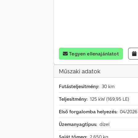
Tegyen ellenajánlatot
Műszaki adatok
Futásteljesítmény:
30 km
Teljesítmény:
125 kW (169,95 LE)
Első forgalomba helyezés:
04/2026
Üzemanyagtípus:
dízel
Saját tömeg:
2 650 kg