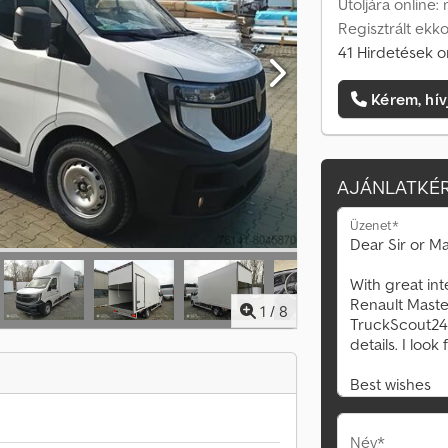
Utoljára online:
Regisztrált ekko
41 Hirdetések o
Kérem, hív
AJÁNLATKÉR
Üzenet*
1
/
8
Név*