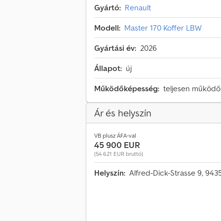
Gyártó:
Renault
Modell:
Master 170 Koffer LBW
Gyártási év:
2026
Állapot:
új
Működőképesség:
teljesen működ
Ár és helyszín
VB plusz ÁFA-val
45 900 EUR
(54 621 EUR bruttó)
Helyszín:
Alfred-Dick-Strasse 9, 94