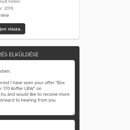
 múlt héten
r: 2019
nline
jon vissza.
ÉS ELKÜLDÉSE