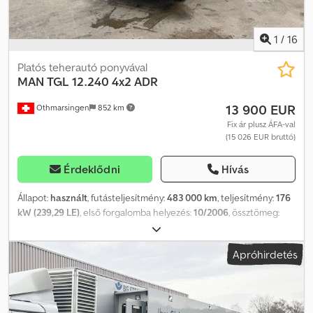
1
/
16
Platós teherautó ponyvával
MAN
TGL 12.240 4x2 ADR
13 900 EUR
Othmarsingen
852 km
Fix ár plusz ÁFA-val
(15 026 EUR bruttó)
Érdeklődni
Hívás
Állapot:
használt
, futásteljesítmény:
483 000 km
, teljesítmény:
176
kW (239,29 LE)
, első forgalomba helyezés:
10/2006
, össztömeg:
12 000 kg
, hajtástípus:
automata
, kibocsátási osztály:
Euro 4
,
Felszereltség:
emelőhátfal, koromszűrő
, Emelőplatform: Dcsdpfx
Apróhirdetés
Amjy A Dfpjmok ----- Motorfék - Klíma - Vonóhorog Felfüggesztés:
Laprugó-levegős