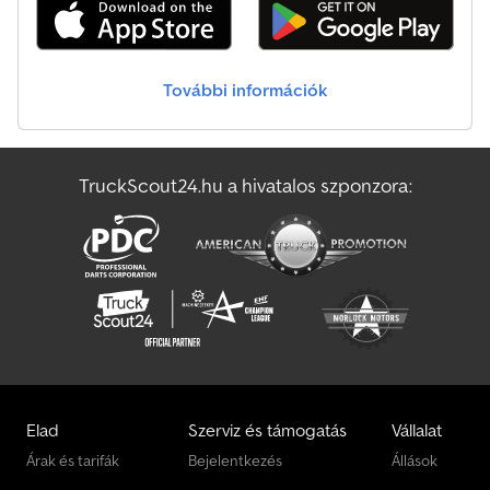
Tempomat • Tárcsafék • Navigációs rendszer • ASR (kipörgésgátló)
• ABS • ESP (elektronikus stabilitásprogram) • Fedélzeti
számítógép • Differenciálzár • Laprugó-légrugó kombó • 6 db
tárolódoboz • Multifunkciós kormánykerék • Vonóhorog •
További információk
Elektromos ablakemelő • Elektromos és fűthető tükrök •
Tetőablak Dodpfx Amewflhkemsck • Napellenző • Ülésfűtés Az
adatok tájékoztató jellegűek / Közbenső értékesítés jogát
fenntartjuk.
TruckScout24.hu a hivatalos szponzora:
Elad
Szerviz és támogatás
Vállalat
Árak és tarifák
Bejelentkezés
Állások