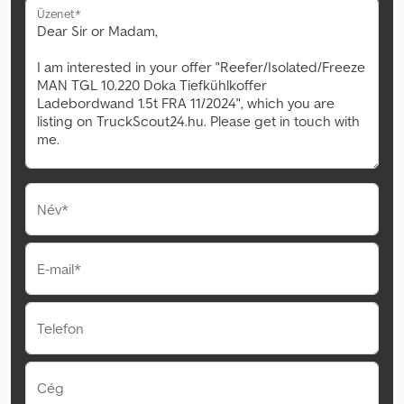
Üzenet*
Név*
E-mail*
Telefon
Cég