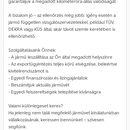
garantáljuk a megadott kilométeróra-állás valódiságát.
A bizalom jó – az ellenőrzés még jobb: igény esetén a
jármű független vizsgálószervezetekkel, például TÜV,
DEKRA vagy KÜS által, akár távoli szemle keretében is
ellenőrizhető.
Szolgáltatásaink Önnek:
- A jármű leszállítása az Ön által megadott helyszínre
- Az exportügyintézés teljes körű elvégzése, beleértve
kivitelirendszámot is
- Egyedi finanszírozási és lízingajánlatok
- Beszámítjuk aktuális járművét
- Egyedi felszereltségek telepítése kívánságra
Valami különlegeset keres?
Ha jelenleg nem talál megfelelő járművet kínálatunkban
vállalkozásának, keressen bennünket – szívesen
segítünk.