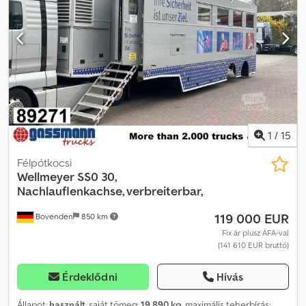
1
/
15
Félpótkocsi
Wellmeyer
SS0 30,
Nachlauflenkachse, verbreiterbar,
119 000 EUR
Bovenden
850 km
Fix ár plusz ÁFA-val
(141 610 EUR bruttó)
Érdeklődni
Hívás
Állapot:
használt
, saját tömeg:
19 890 kg
, maximális teherbírás: