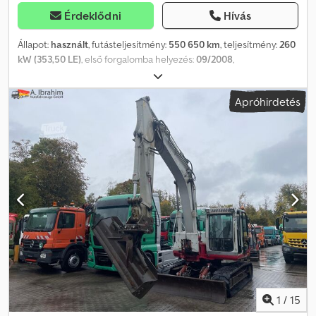
Érdeklődni
Hívás
Állapot:
használt
, futásteljesítmény:
550 650 km
, teljesítmény:
260
kW (353,50 LE)
, első forgalomba helyezés:
09/2008
,
üzemanyagtípus:
dízel
, ülések száma:
45
, hajtástípus:
automata
,
kibocsátási osztály:
Euro 5
, fékek:
retarder
, Felszereltség:
ABS,
Apróhirdetés
légkondicionálás, állófűtés
, * Belső számunk: 1078 * ÁTVÉTELI ÁR
* S 412 UL * ZF automata váltó (kapcsolható: 1/2/3/D/N/R) * Nagy
teljesítményű motor, 260 kW / EURO 5 Dedev Ar Tpjpfx Ammjck *
Retarder * Klímaberendezés * Állófűtés * 42 ülőhely + 2 lehajtható
ülés + vezetőülés – összesen: 45 ülés * 28 állóhely * Dupla
üvegezés * KIWA parkolóhely * Kerekesszékes hely * Kerekesszék
lift * Mátrix kijelző – elöl / oldalt / hátul * Sífelszerelés-tartó zár *
Vonóhorog * stb. * Korábbi svájci jármű * A jármű esetleg jelenleg
is használatban van, ezért a futásteljesítmény és állapot eltérhet *
Minden adat tájékoztató jellegű, garancia nélkül * A közbenső
értékesítés jogát fenntartjuk * Tekintse meg ÁSZF-ünket
1
/
15