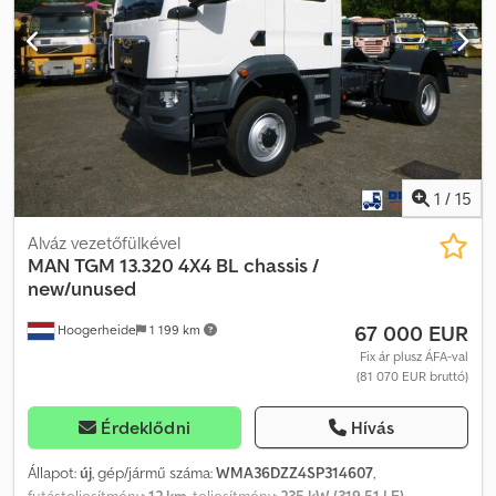
1
/
15
Alváz vezetőfülkével
MAN
TGM 13.320 4X4 BL chassis /
new/unused
67 000 EUR
Hoogerheide
1 199 km
Fix ár plusz ÁFA-val
(81 070 EUR bruttó)
Érdeklődni
Hívás
Állapot:
új
, gép/jármű száma:
WMA36DZZ4SP314607
,