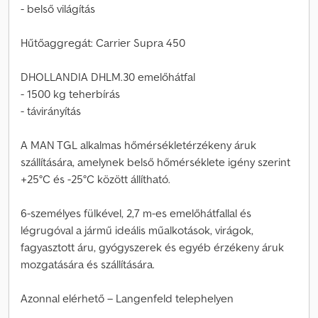
- belső világítás
Hűtőaggregát: Carrier Supra 450
DHOLLANDIA DHLM.30 emelőhátfal
- 1500 kg teherbírás
- távirányítás
A MAN TGL alkalmas hőmérsékletérzékeny áruk
szállítására, amelynek belső hőmérséklete igény szerint
+25°C és -25°C között állítható.
6-személyes fülkével, 2,7 m-es emelőhátfallal és
légrugóval a jármű ideális műalkotások, virágok,
fagyasztott áru, gyógyszerek és egyéb érzékeny áruk
mozgatására és szállítására.
Azonnal elérhető – Langenfeld telephelyen