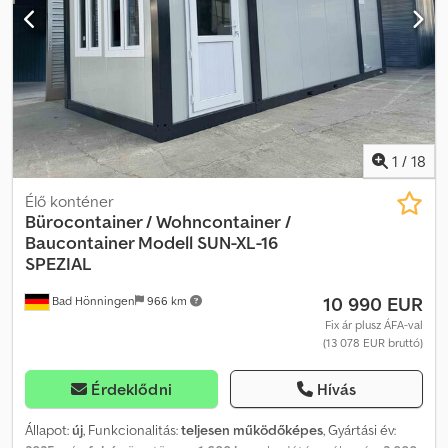
Dízelmotor, légkondicionáló, alapfelszíni szín: fehér További
felszerelések: ABS, összkerékhajtás, azonnal használható,
markolóhidraulika, gumilánc, kalapácshidraulika, fülke,
gyorscserélő rendszer, védőtető, videó Felépítmény típusa:
Takeuchi TB 1140, 14 tonna, gyártási év: 2006, gyorscserélő, forgató
funkció, légkondicionáló, 5 darab kanál, rádió, azonnal használható
és kiváló állapotban van. Dedpfxoxi Sfns Ammock A hibákért
felelősséget nem vállalunk.
1
/
18
Élő konténer
Bürocontainer / Wohncontainer
/
Baucontainer Modell SUN-XL-16
SPEZIAL
10 990 EUR
Bad Hönningen
966 km
Fix ár plusz ÁFA-val
(13 078 EUR bruttó)
Érdeklődni
Hívás
Állapot:
új
, Funkcionalitás:
teljesen működőképes
, Gyártási év: