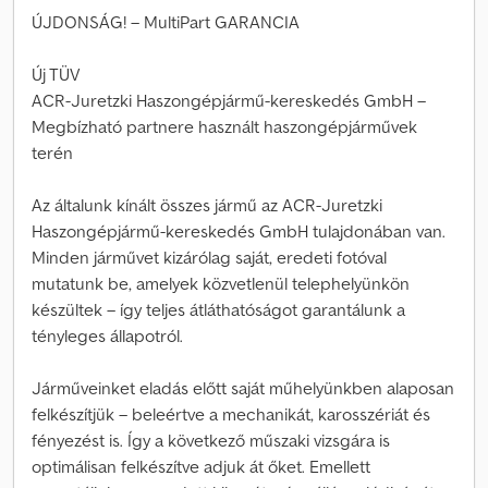
ÚJDONSÁG! – MultiPart GARANCIA
Új TÜV
ACR-Juretzki Haszongépjármű-kereskedés GmbH –
Megbízható partnere használt haszongépjárművek
terén
Az általunk kínált összes jármű az ACR-Juretzki
Haszongépjármű-kereskedés GmbH tulajdonában van.
Minden járművet kizárólag saját, eredeti fotóval
mutatunk be, amelyek közvetlenül telephelyünkön
készültek – így teljes átláthatóságot garantálunk a
tényleges állapotról.
Járműveinket eladás előtt saját műhelyünkben alaposan
felkészítjük – beleértve a mechanikát, karosszériát és
fényezést is. Így a következő műszaki vizsgára is
optimálisan felkészítve adjuk át őket. Emellett