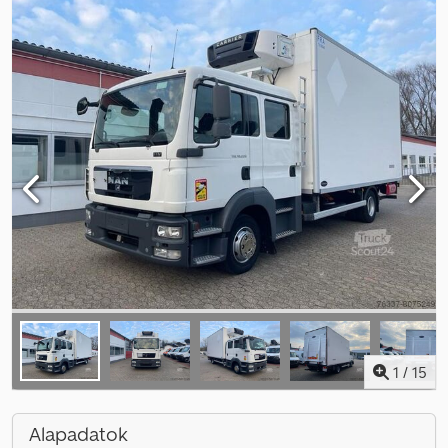
1
/
15
Alapadatok