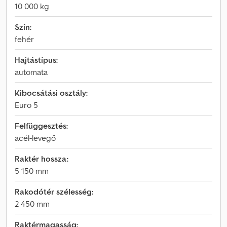
10 000 kg
Szín:
fehér
Hajtástípus:
automata
Kibocsátási osztály:
Euro 5
Felfüggesztés:
acél-levegő
Raktér hossza:
5 150 mm
Rakodótér szélesség:
2 450 mm
Raktérmagasság: