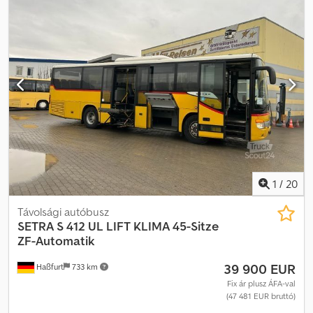
1
/
20
Távolsági autóbusz
SETRA
S 412 UL LIFT KLIMA 45-Sitze
ZF-Automatik
39 900 EUR
Haßfurt
733 km
Fix ár plusz ÁFA-val
(47 481 EUR bruttó)