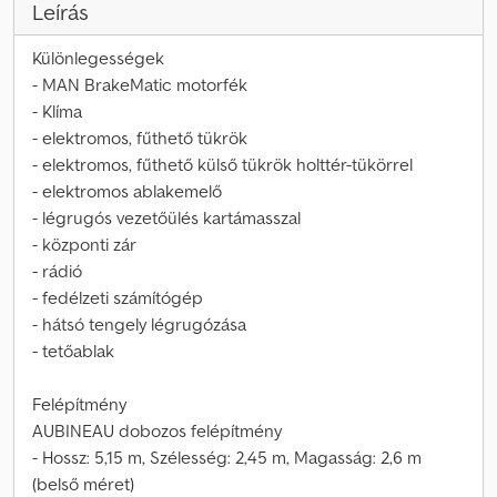
Leírás
Különlegességek
- MAN BrakeMatic motorfék
- Klíma
- elektromos, fűthető tükrök
- elektromos, fűthető külső tükrök holttér-tükörrel
- elektromos ablakemelő
- légrugós vezetőülés kartámasszal
- központi zár
- rádió
- fedélzeti számítógép
- hátsó tengely légrugózása
- tetőablak
Felépítmény
AUBINEAU dobozos felépítmény
- Hossz: 5,15 m, Szélesség: 2,45 m, Magasság: 2,6 m
(belső méret)