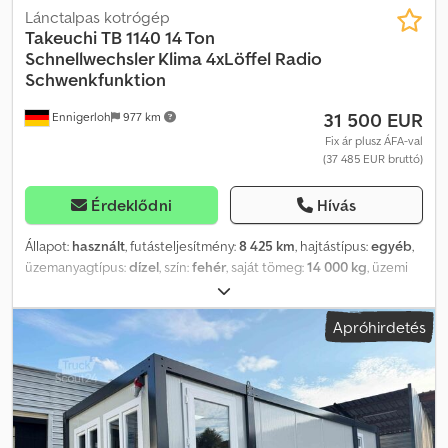
Lánctalpas kotrógép
Takeuchi
TB 1140 14 Ton
Schnellwechsler Klima 4xLöffel Radio
Schwenkfunktion
31 500 EUR
Ennigerloh
977 km
Fix ár plusz ÁFA-val
(37 485 EUR bruttó)
Érdeklődni
Hívás
Állapot:
használt
, futásteljesítmény:
8 425 km
, hajtástípus:
egyéb
,
üzemanyagtípus:
dízel
, szín:
fehér
, saját tömeg:
14 000 kg
, üzemi
tömeg:
13 800 kg
, ülések száma:
1
, első forgalomba helyezés:
10/2006
, kibocsátási osztály:
nincs
, felfüggesztés:
egyéb
,
Apróhirdetés
üzemórák:
8 425 h
, vezetőfülke:
egyéb
, üzemanyag:
dízel
,
Felszereltség:
ABS, fejvédő, fülke, gumilánctalpak, hidraulikus
kalapács, légkondicionálás, markoló hidraulika,
összkerékhajtás
, Értékesítési kapcsolattartó: Frank Rau / orosz /
angol / német Bachar Ibrahim / arab / angol / német Regisztrációs
szolgáltatás, műszaki vizsga/átvizsgálás, átvezetés a kikötőbe