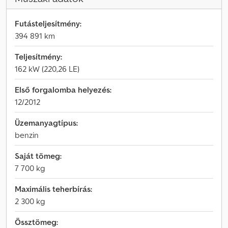
Futásteljesítmény:
394 891 km
Teljesítmény:
162 kW (220,26 LE)
Első forgalomba helyezés:
12/2012
Üzemanyagtípus:
benzin
Saját tömeg:
7 700 kg
Maximális teherbírás:
2 300 kg
Össztömeg: