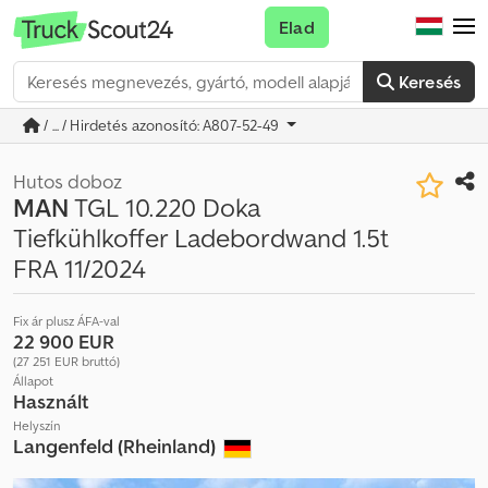
Elad
Keresés
/ ... / Hirdetés azonosító: A807-52-49
Hutos doboz
MAN
TGL 10.220 Doka
Tiefkühlkoffer Ladebordwand 1.5t
FRA 11/2024
Fix ár plusz ÁFA-val
22 900 EUR
(27 251 EUR bruttó)
Állapot
Használt
Helyszín
Langenfeld (Rheinland)