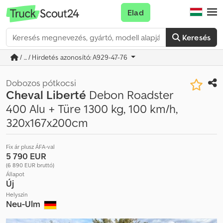
Elad
Keresés
/ ... / Hirdetés azonosító: A929-47-76
Dobozos pótkocsi
Cheval Liberté
Debon Roadster
400 Alu + Türe 1300 kg, 100 km/h,
320x167x200cm
Fix ár plusz ÁFA-val
5 790 EUR
(6 890 EUR bruttó)
Állapot
Új
Helyszín
Neu-Ulm