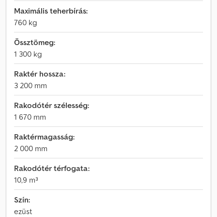
Maximális teherbírás:
760 kg
Össztömeg:
1 300 kg
Raktér hossza:
3 200 mm
Rakodótér szélesség:
1 670 mm
Raktérmagasság:
2 000 mm
Rakodótér térfogata:
10,9 m³
Szín:
ezüst