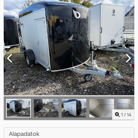
1
/
14
Alapadatok