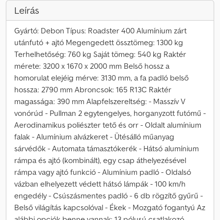
Leírás
Gyártó: Debon Típus: Roadster 400 Alumínium zárt
utánfutó + ajtó Megengedett össztömeg: 1300 kg
Terhelhetőség: 760 kg Saját tömeg: 540 kg Raktér
mérete: 3200 x 1670 x 2000 mm Belső hossz a
homorulat elejéig mérve: 3130 mm, a fa padló belső
hossza: 2790 mm Abroncsok: 165 R13C Raktér
magassága: 390 mm Alapfelszereltség: - Masszív V
vonórúd - Pullman 2 egytengelyes, horganyzott futómű -
Aerodinamikus poliészter tető és orr - Oldalt alumínium
falak - Alumínium alvázkeret - Ütésálló műanyag
sárvédők - Automata támasztókerék - Hátsó alumínium
rámpa és ajtó (kombinált), egy csap áthelyezésével
rámpa vagy ajtó funkció - Alumínium padló - Oldalsó
vázban elhelyezett védett hátsó lámpák - 100 km/h
engedély - Csúszásmentes padló - 6 db rögzítő gyűrű -
Belső világítás kapcsolóval - Ékek - Mozgató fogantyú Az
alábbi opciók benne vannak: 13 pólusú csatlakozó