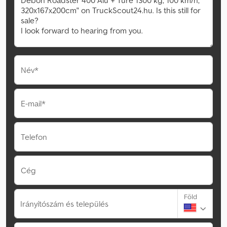
Név*
E-mail*
Telefon
Cég
Föld
Irányítószám és település