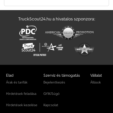
TruckScout24.hu a hivatalos szponzora:
Elad
Szerviz és támogatás
Vállalat
Árak és tarifák
Bejelentkezés
Állások
Hirdetések feladása
GYIK/Súgó
Hirdetések kezelése
Kapcsolat