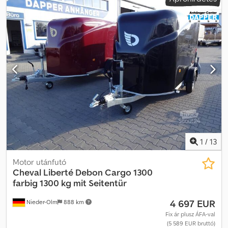
1
/
13
Motor utánfutó
Cheval Liberté Debon
Cargo 1300
farbig 1300 kg mit Seitentür
4 697 EUR
Nieder-Olm
888 km
Fix ár plusz ÁFA-val
(5 589 EUR bruttó)