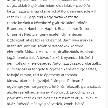
dugó, oldalsó ajtó, alumínium oldalfalak + padló Ár
tartalmazza a jármű okmányokat (forgalmi engedély II.
rész és COC papírok) Nagy raktárkészlettel
rendelkezünk a következő gyártók utánfutóiból:
Brenderup, Humbaur, Hapert, Brian James Trailers,
Unsinn és Neptun. Igény esetén díjmentesen
biztosítunk átszállító rendszámot. Bármilyen márkájú
utánfutót javítunk. További tartozékok kérésre
elérhetők. Műszaki változtatás, árváltoztatás és hibák
jogát fenntartjuk. A tévedésekért, nyomdai hibákért
nem vállalunk felelősséget. Automata visszagurulásgátló,
gumirugózású tengely, független kerékfelfüggesztés,
felhajtó rámpa, zárt felépítmény, automata
támasztókerék, helyzetjelző lámpák, Pullman 2
egytengelyes horganyzott futómű, fékezett, garanciával,
alapfelszereltség: masszív V vonórúd, aerodinamikus
poliészter tető és orr, oldalt alumínium falak, alumínium
alváz, ütésálló műanyag sárvédők, kombi hátsó