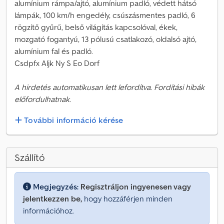
alumínium rámpa/ajtó, alumínium padló, védett hátsó
lámpák, 100 km/h engedély, csúszásmentes padló, 6
rögzítő gyűrű, belső világítás kapcsolóval, ékek,
mozgató fogantyú, 13 pólusú csatlakozó, oldalsó ajtó,
alumínium fal és padló.
Csdpfx Aljk Ny S Eo Dorf
A hirdetés automatikusan lett lefordítva. Fordítási hibák
előfordulhatnak.
További információ kérése
Szállító
Megjegyzés:
Regisztráljon ingyenesen vagy
jelentkezzen be,
hogy hozzáférjen minden
információhoz.