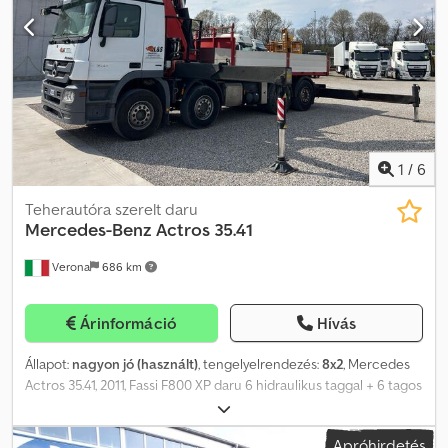
1
/
6
Teherautóra szerelt daru
Mercedes-Benz
Actros 35.41
Verona
686 km
Árinformáció
Hívás
Állapot:
nagyon jó (használt)
, tengelyelrendezés:
8x2
, Mercedes
Actros 35.41, 2011, Fassi F800 XP daru 6 hidraulikus taggal + 6 tagos
Jib, kosár, fix plató, kedvező ajánlat Crsdpfxsywuu Ds Al Dof
Apróhirdetés