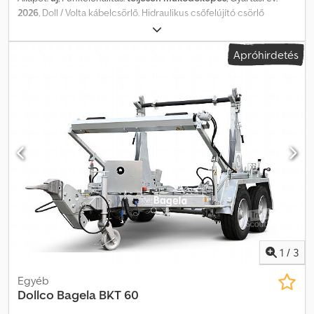
2026
, Doll / Volta kábelcsörlő. Hidraulikus csőfelújító csörlő
lánctalpas alvázzal, dízelmotorral hajtott hidraulikus meghajtással.
A maximális, 22 tonnás vonóerő két többszörös hornyos
Apróhirdetés
csörlőfejjel érhető el. Alvázra szerelt, elektronikus mérőműszerrel
felszerelve, amely kijelzi a vonóerőt, sebességet, kihúzott
hosszúságot és üzemóra-számlálót. Előfeszítő automatikával,
állandó sebességszabályozással a különböző igénybevételek
mellett. Ár kérésre, bérelhető vagy megvásárolható. Djdpfx Ajy U Ni
Relfjck
1
/
3
Egyéb
Dollco
Bagela BKT 60