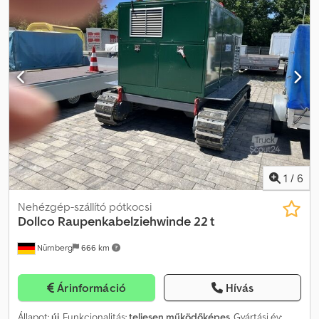
1
/
6
Nehézgép-szállító pótkocsi
Dollco
Raupenkabelziehwinde 22 t
Nürnberg
666 km
Árinformáció
Hívás
Állapot:
új
, Funkcionalitás:
teljesen működőképes
, Gyártási év: