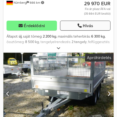
29 970 EUR
Nürnberg
666 km
Fix ár plusz ÁFA-val
(35 664 EUR bruttó)
Érdeklődni
Hívás
Állapot:
új
, saját tömeg:
2 200 kg
, maximális teherbírás:
6 300 kg
,
össztömeg:
8 500 kg
, tengelyelrendezés:
2 tengely
, felfüggesztés:
egyéb
, abroncs méret:
245 70 R17,5
, Felszereltség:
ABS, utánfutó
vonófej
, BKT 60 magasságban állítható vonórúddal Kábel szállító
Apróhirdetés
pótkocsi tandem alvázzal tömegkiegyenlítéssel, DIN vonószemmel.
Rakodás hidraulikusan a vontató jármű hidraulikájával.
Alapfelszereltségként közlekedési piros színben festve,
tűzihorganyzás felár ellenében lehetséges. Hasznos rakodási
szélesség: 1720 mm, dob: 850 x 3000 mm EXTRÁK: 4,6 kW-os Hatz
dízelmotor: 5660 EUR Szikranyelő opcionális: 2250 EUR
Dobmeghajtás (motor nélkül): 5630 EUR Hidraulikus hátsó
támaszok: 2350 EUR Kisebb, mint 1450 mm-es dobokhoz kiegészítő
tengely tartóval: 2670 EUR Szállítási költség: 1600 EUR Dcjdpfxei
Dc Nfe Alfjk