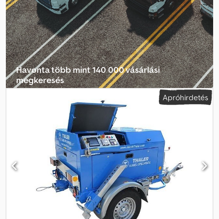
méter hosszú szállítási méretek is lehetségesek. Lehajtható és
levehető alumínium oldalfalak. 600 mm magas rácsfelépítmény.
Fékezett tandem tengelyes kivitel. Csúszásmentes rétegelt lemez
padló 6 rögzítőfüllel a külső keretben. A vonórúdon tartóbak
csúszásgátló védelemmel, automata kitámasztókerék, 13 pólusú
elektromos csatlakozás. Dcodpeiciuhefx Alfjk
Havonta több mint 140 000 vásárlási
megkeresés
Apróhirdetés
Válassza ki a kereskedői csomagot