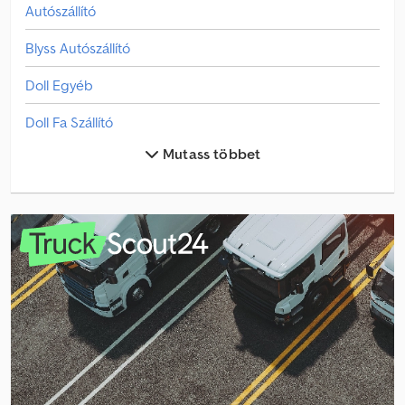
Autószállító
bizalommal bármikor.
Blyss Autószállító
Doll Egyéb
Doll Fa Szállító
Mutass többet
Doll Szabván Felépítmény
Doll Építkezési Gép Utánfutó
Dollco Egyéb
Dollco Mélybölcsős Építőipari Gépekhez
Dollco Utánfutó
Dollco Építkezési Gép Utánfutó
Eduard Autószállító