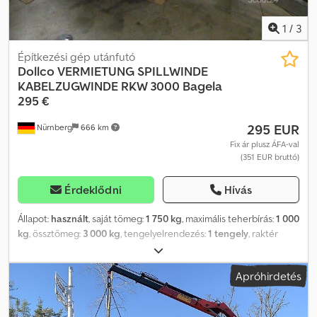
1
/
3
Építkezési gép utánfutó
Dollco
VERMIETUNG SPILLWINDE
KABELZUGWINDE RKW 3000 Bagela
295 €
295 EUR
Nürnberg
666 km
Fix ár plusz ÁFA-val
(351 EUR bruttó)
Érdeklődni
Hívás
Állapot:
használt
, saját tömeg:
1 750 kg
, maximális teherbírás:
1 000
kg
, össztömeg:
3 000 kg
, tengelyelrendezés:
1 tengely
, raktér
hossza:
3 800 mm
, rakodótér szélesség:
1 600 mm
,
raktérmagasság:
1 500 mm
, szín:
fehér
, Gyártási év:
2020
,
Apróhirdetés
Felszereltség:
utánfutó vonófej
, Bérleti díjak – nettó árak, ÁFA
nélkül: Djdpfjin Ia Hsx Alfjck 1 nap: 295 euró 1 hét: 1 060 euró 1
hónap: 2 800 euró Maximális működési idő: 1 nap: maximum 8