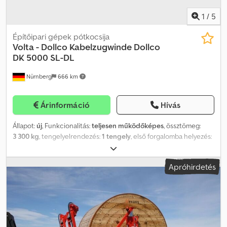
1
/
5
Építőipari gépek pótkocsija
Volta - Dollco Kabelzugwinde
Dollco
DK 5000 SL-DL
Nürnberg
666 km
Árinformáció
Hívás
Állapot:
új
, Funkcionalitás:
teljesen működőképes
, össztömeg:
3 300 kg
, tengelyelrendezés:
1 tengely
, első forgalomba helyezés:
07/2025
, Gyártási év:
2025
, üzemi tömeg:
3 300 kg
, Hidraulikus
kábelhúzó csörlő földalatti kábelek lefektetéséhez, hidraulikus
Apróhirdetés
meghajtással dízelmotoron keresztül. A maximális, 5 tonnás
húzóerőt két többszörös horonnyal ellátott csörlőfej biztosítja.
Alvázra szerelve, elektronikus mérőműszerrel felszerelve, amely
kijelzi a húzóerőt, a sebességet, a lerakott kábel hosszát, valamint
az üzemórákat. A maximális húzóerő programozható. A kábelhúzó
csörlő automatikusan működő, negatív hatású fékkel van ellátva,