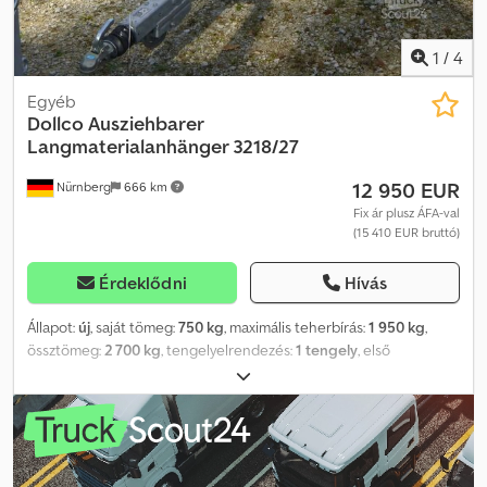
1
/
4
Egyéb
Dollco
Ausziehbarer
Langmaterialanhänger 3218/27
12 950 EUR
Nürnberg
666 km
Fix ár plusz ÁFA-val
(15 410 EUR bruttó)
Érdeklődni
Hívás
Állapot:
új
, saját tömeg:
750 kg
, maximális teherbírás:
1 950 kg
,
össztömeg:
2 700 kg
, tengelyelrendezés:
1 tengely
, első
forgalomba helyezés:
10/2020
, raktér hossza:
3 240 mm
, rakodótér
szélesség:
1 800 mm
, raktérmagasság:
350 mm
, rakodótér
térfogata:
2,2 m³
, felfüggesztés:
egyéb
, abroncs méret:
185r14c
,
szín:
ezüst
, Gyártási év:
2024
, Magasrakter pótkocsi kihúzható
vonórúddal és kihúzható világítótartóval, támasztékkal. Akár 8