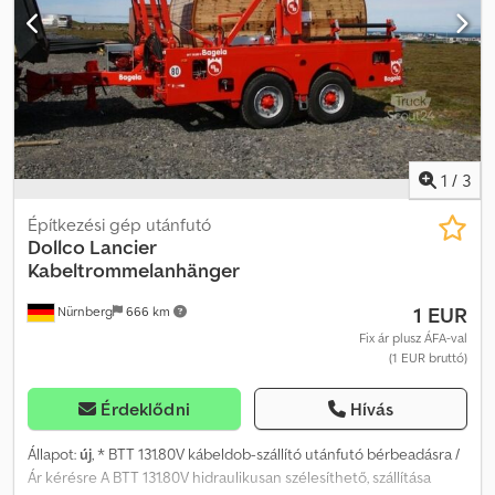
amely akkor lép működésbe, amikor az irányítókar elengedésre
kerül. Kötélhossz: 500/1000 méter. Dcedow Aznujpfx Alfek
1
/
3
Építkezési gép utánfutó
Dollco
Lancier
Kabeltrommelanhänger
1 EUR
Nürnberg
666 km
Fix ár plusz ÁFA-val
(1 EUR bruttó)
Érdeklődni
Hívás
Állapot:
új
, * BTT 131.80V kábeldob-szállító utánfutó bérbeadásra /
Ár kérésre A BTT 131.80V hidraulikusan szélesíthető, szállítása