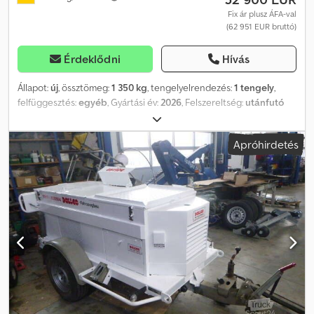
szélesség 1690 mm-ről 3090 mm-re növelhető. (A méretek
Fix ár plusz ÁFA-val
(62 951 EUR bruttó)
utánfutó típustól függően eltérhetnek.) A dobhajtás osztott
kialakítású és szélesítéskor automatikusan követi a szélességet.
Érdeklődni
Hívás
Állapot:
új
, össztömeg:
1 350 kg
, tengelyelrendezés:
1 tengely
,
felfüggesztés:
egyéb
, Gyártási év:
2026
, Felszereltség:
utánfutó
vonófej
, - Bagela KW 3000 kábelhúzó csörlő - 3800 x 1600 x 1300
mm - EGYENES CSŐVONÓ RÚD - 1 tengelyes futóműre szerelt
Apróhirdetés
kábeldob-csörlő - 100 km/h sebességhez engedélyezett -
Érintőképernyős vezérlés - Nyomtató - 500 méter acélkábel, D =
10 mm - Fokozatmentesen szabályozható húzási sebesség
Dcsdpoikp Absfx Alfsk - Maximum 60 méter/perc - Max. húzóerő:
30 kN - Két külön kihúzható és leengedhető kitámasztóval
történő alátámasztás - Szállítási költség: 1380 euró + ÁFA - Sok
extra kérésre, pl. 1000 m kötél +1590 € - Forgócsuklós
irányítóoszlop - Irányítóoszlop tartó - Előre/stop/vissza rádiós vagy
vezetékes távvezérlés stb. További részletekért kérjük,
érdeklődjön közvetlenül. - Telefon