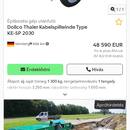
1
/
1
Építkezési gép utánfutó
Dollco
Thaler Kabelspillwinde Type
KE-SP 2030
48 590 EUR
Nürnberg
666 km
Fix ár plusz ÁFA-val
(57 822 EUR bruttó)
Érdeklődni
Hívás
Állapot:
új
, saját tömeg:
1 300 kg
, tengelyelrendezés:
1 tengely
,
raktér hossza:
3 250 mm
, rakodótér szélesség:
1 650 mm
,
raktérmagasság:
1 420 mm
, felfüggesztés:
egyéb
, szín:
kék
,
Gyártási év:
2024
, Felszereltség:
utánfutó vonófej, volt balesete
,
Apróhirdetés
Thaler csörlő KE-SP 2030 - Húzóerő: 3000 daN - Egytengelyes
alváz egyenes vonórúddal - Elektronikus TM 3000 mérőműszer
USB-csatlakozóval és memóriastickkel - 3 hengeres dízelmotor,
15,4 kW, Stage V - Zárható acéllemez burkolat a védelem