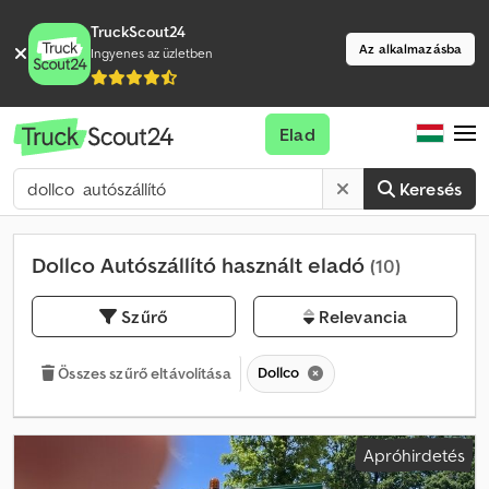
TruckScout24
Az alkalmazásba
Ingyenes az üzletben
Elad
Keresés
Dollco Autószállító használt eladó
(10)
Szűrő
Relevancia
Dollco
Összes szűrő eltávolítása
Apróhirdetés