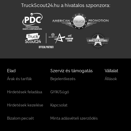
TruckScout24.hu a hivatalos szponzora:
Vezeko Autószállító
Woermann Autószállító
Elad
Szerviz és támogatás
Vállalat
Árak és tarifák
Bejelentkezés
Állások
Hirdetések feladása
GYIK/Súgó
Hirdetések kezelése
Kapcsolat
Bizalom pecsét
Minta adásvételi szerződés