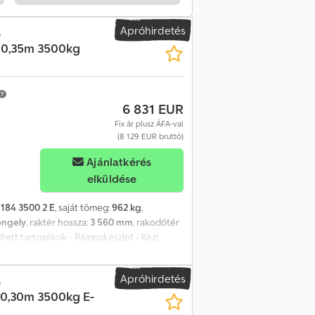
rlő egység, vonórúdban védve Oldalfal,
kedition – fekete bevonatú oldalfalak -
Apróhirdetés
o
tók - Átalakítható platós pótkocsivá -
4×0,35m 3500kg
artós zsanérok Alváz és vázszerkezet -
an - Teljesen hegesztett és tűzihorganyzott
mű 195/50R13C gumiabronccsal - Vonófej
ék-alátámasztás (keresztmerevítő) Ponyva és
6 831 EUR
si lehetőséggel - Kiegészítő háló- illetve
Fix ár plusz ÁFA-val
mm-es faalapon Dodpfx Akoqy Nr Aszeck -
(8 129 EUR bruttó)
- 15 mm-es finn nyírfarétegelt lemez
dlámpával - Tolatólámpával - Pozíciójelző
Ajánlatkérés
tés lengéscsillapítóval - Automatikus
elküldése
védő sárvédővel - Támasztékos
a süllyesztett, 800 dAN (kg) teherbírású
 184 3500 2 E
, saját tömeg:
962 kg
,
llítási költség hozzánk már benne foglaltatik
engely
, raktér hossza:
3 560 mm
, rakodótér
i tanúsítvány) mellékelve - Nincsenek
ített tartozékok - Rámpakészlet - Kézi
 díj) További ajánlatokat és információkat
umínium rámpa, 2,50 m hosszú,
 keresőbe: "Dapper Anhänger". A képeken
l - Egy kézi kurbli Hidraulika (billentő- és
ő értékesítés fenntartva.
Apróhirdetés
tul 41°, oldalirányban 38° - 4 fokozatú
o
×0,30m 3500kg E-
Zárható billenő kezelőegység, vonórúdban
ínium oldalfalak, 35 cm magasak - Mindegyik