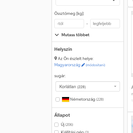
r
Össztömeg [kg]:
M
-
H
Mutass többet
h
Helyszín
Az Ön észlelt helye:
S
Magyarország
(módosítani)
V
v
sugár:
Korlátlan
(228)
Á
r
Németország
(228)
l
Állapot
o
s
Új
(206)
v
Kiállítási gép
(3)