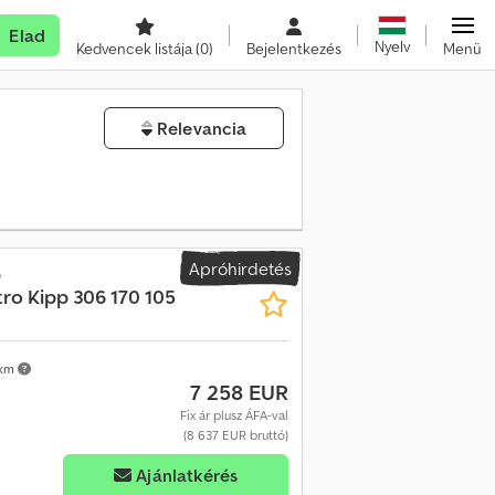
Elad
Nyelv
Kedvencek listája
(0)
Bejelentkezés
Menü
Relevancia
Apróhirdetés
o
ro Kipp 306 170 105
 km
7 258 EUR
Fix ár plusz ÁFA-val
(8 637 EUR bruttó)
Ajánlatkérés