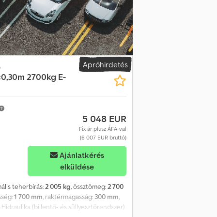
tes és strapabíró rétegelt lemez padló
b zajcsökkentő rögzítőszem, 800kg
csok Hálós/kötélkampó a kereten 13 pólusú
mpával és háromszögprizmával Felső keret
 12V akkumulátor töltő csatlakozóval
00 km/h-hoz szükséges felszerelés
 Oldalfalmagasítás 35cm-re – Black Edition
Apróhirdetés
o
ltő – Távirányító – Bluetoothos távirányító –
×0,30m 2700kg E-
Felhajtható kurblis hátsó támaszok – Teljes
lönböző magasságban, zárt kivitelben is –
s vagy anélküli) – Magas ponyva 160–200cm
): 250 € + áfa A képek illusztrációk, feláras
5 048 EUR
t? 50–100 járművet tartunk raktáron
Fix ár plusz ÁFA-val
avításra. Tengelyjavítás specialista
(6 007 EUR bruttó)
 gyártmányú pótkocsikhoz is. Nálunk számos
zemélyesen!
Ajánlatkérés
elküldése
mális teherbírás:
2 005 kg
, össztömeg:
2 700
sség:
1 700 mm
, raktérmagasság:
300 mm
,
 Hidraulika (billentő- és süllyesztőrendszer)