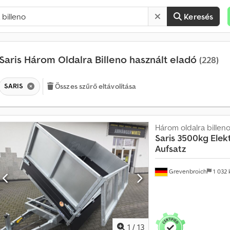
Keresés
Saris Három Oldalra Billeno használt eladó
(228)
SARIS
Összes szűrő eltávolítása
Három oldalra billen
Saris
3500kg Elekt
Aufsatz
H
a
v
Grevenbroich
1 032
o
n
t
a
t
1
/
13