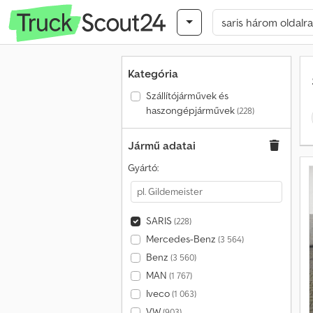
Kategória
Szállítójárművek és
haszongépjárművek
(228)
Jármű adatai
Gyártó:
SARIS
(228)
Mercedes-Benz
(3 564)
Benz
(3 560)
MAN
(1 767)
Iveco
(1 063)
VW
(903)