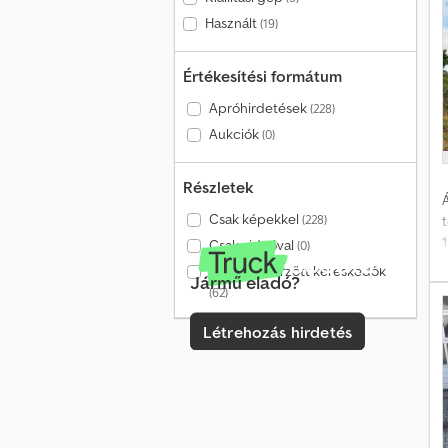
o
Használt
(19)
k
o
Értékesítési formátum
Apróhirdetések
(228)
Aukciók
(0)
s
V
Részletek
Á
Csak képekkel
(228)
Csak videóval
(0)
D
s
Csak ellenőrzött kereskedők
Jármű eladó?
(62)
K
o
Létrehozás hirdetés
-