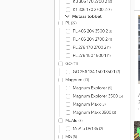
K3 306 170 2700 2
(3)
s
K1 306 170 2700 2
(3)
Mutass többet
PL
(27)
PL 406 204 3500 2
(1)
PL 406 204 2700 2
(1)
PL 276 170 2700 2
(1)
PL 276 150 1500 1
(1)
b
GO
(21)
GO 256 134 150 1350 1
(2)
k
Magnum
(13)
(
Magnum Explorer
(9)
Á
Magnum Explorer 3500
(5)
Magnum Maxx
(3)
Magnum Maxx 3500
(2)
é
McAlu
(8)
McAlu DV135
(2)
1
MG
(8)