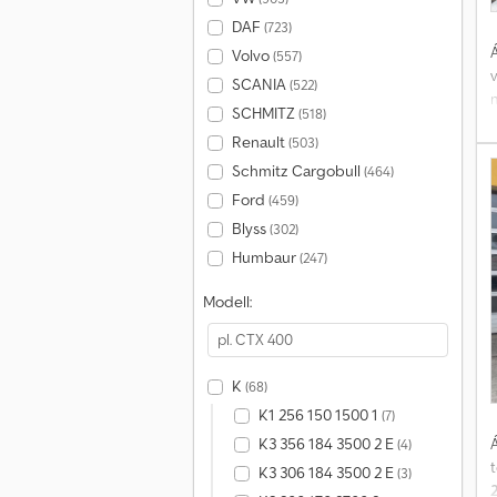
DAF
(723)
Á
Volvo
(557)
SCANIA
(522)
SCHMITZ
(518)
Renault
(503)
Schmitz Cargobull
(464)
t
Ford
(459)
Blyss
(302)
h
Humbaur
(247)
e
Modell:
K
(68)
K1 256 150 1500 1
(7)
Á
K3 356 184 3500 2 E
(4)
K3 306 184 3500 2 E
(3)