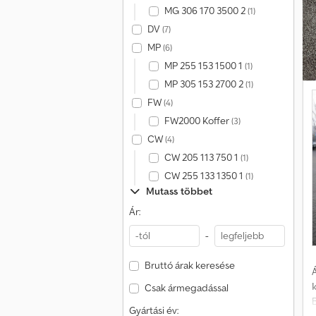
MG 306 170 3500 2
(1)
DV
(7)
MP
(6)
MP 255 153 1500 1
(1)
MP 305 153 2700 2
(1)
(
FW
(4)
(
FW2000 Koffer
(3)
L
CW
(4)
CW 205 113 750 1
(1)
T
CW 255 133 1350 1
(1)
Mutass többet
a
Ár:
-
Bruttó árak keresése
Á
Csak ármegadással
B
Gyártási év: