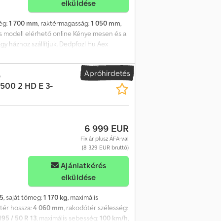
elküldése
ég:
1 700 mm
, raktérmagasság:
1 050 mm
,
s modell elérhető online Kényelmesen és a
gy házhoz szállítjuk. Dedpfozl Hu Aex
zható márkák termékei találhatók! Több
nálatban. példa (nem kötelező érvényű):
Apróhirdetés
 3, 306x170x30 cm, 3500 kg, fékes, tandem
o
500 2 HD E 3-
, 4 oldalon lehajtható, fekete porfestett
e, acéllemez a rakterületen, elektromos-
a támasztókerék... beleértve a profi, 74 cm-
észlet erejéig! további tartozékok felár
6 999 EUR
tő különböző lopásbiztosító megoldások
edők vagyunk értékesítés telefonos
Fix ár plusz ÁFA-val
e a trailer-shop weboldalunkon szerzői jog
(8 329 EUR bruttó)
Ajánlatkérés
elküldése
5
, saját tömeg:
1 170 kg
, maximális
ktér hossza:
4 060 mm
, rakodótér szélesség:
195 / 50 R 13
, maximális sebesség:
100 km/h
,