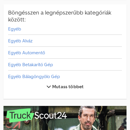
Böngésszen a legnépszerűbb kategóriák
között:
Egyéb
Egyéb Alváz
Egyéb Automentő
Egyéb Betakarító Gép
Egyéb Bálagöngyölo Gép
Mutass többet
Egyéb Csereszekrény
Egyéb Cseretartály
Egyéb Egyb Klnleges Ptmny
Egyéb Egyéb