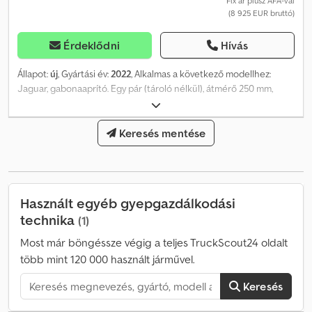
Fix ár plusz ÁFA-val
(8 925 EUR bruttó)
Érdeklődni
Hívás
Állapot:
új
, Gyártási év:
2022
, Alkalmas a következő modellhez:
Jaguar, gabonaaprító. Egy pár (tároló nélkül), átmérő 250 mm,
110/145 fog, tárolási hely: 17094 Pragsdorf. Dkjdpozdg Eaofx Amisr
Keresés mentése
Használt egyéb gyepgazdálkodási
technika
(1)
Most már böngéssze végig a teljes TruckScout24 oldalt
több mint 120 000 használt járművel.
Keresés