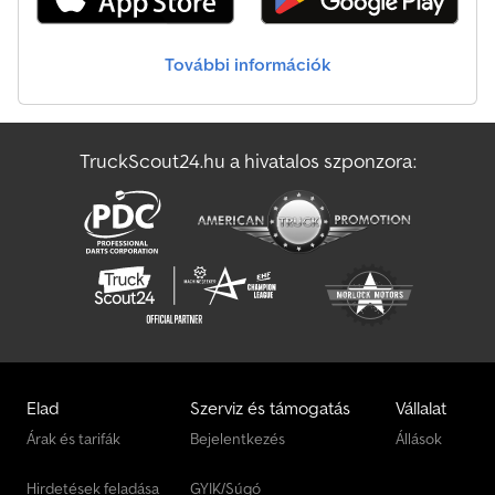
Egyéb Tartélyos Felépítmény
További információk
Egyéb Ztalajlazító Gép
Egyéb Álló Keverőberendezés
TruckScout24.hu a hivatalos szponzora:
Egyéb Építkezési Gép Utánfutó
Egyéb Úthenger
Elad
Szerviz és támogatás
Vállalat
Árak és tarifák
Bejelentkezés
Állások
Hirdetések feladása
GYIK/Súgó