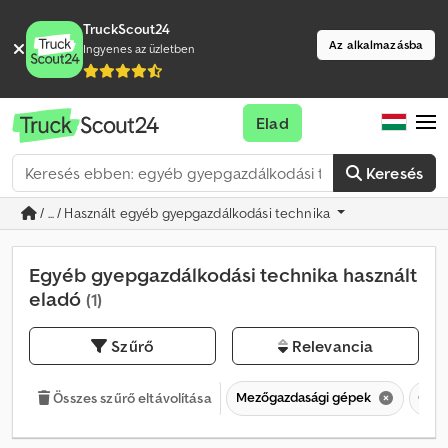
TruckScout24
Az alkalmazásba
Ingyenes az üzletben
Elad
Keresés
/ ... / Használt egyéb gyepgazdálkodási technika
Egyéb gyepgazdálkodási technika használt
eladó
(1)
Szűrő
Relevancia
Mezőgazdasági gépek
Gyep
Összes szűrő eltávolítása