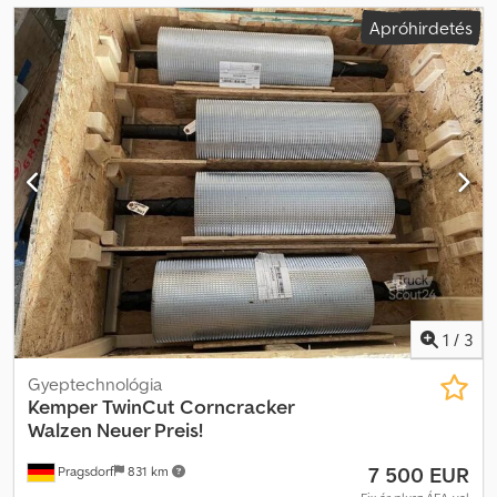
Apróhirdetés
1
/
3
Gyeptechnológia
Kemper
TwinCut Corncracker
Walzen Neuer Preis!
7 500 EUR
Pragsdorf
831 km