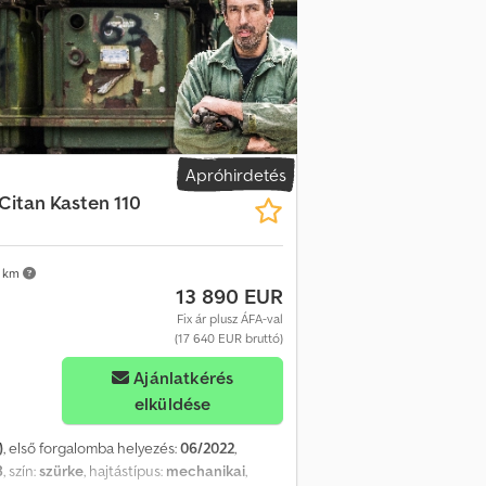
Apróhirdetés
Citan Kasten 110
 km
13 890 EUR
Fix ár plusz ÁFA-val
(17 640 EUR bruttó)
Ajánlatkérés
elküldése
)
, első forgalomba helyezés:
06/2022
,
8
, szín:
szürke
, hajtástípus:
mechanikai
,