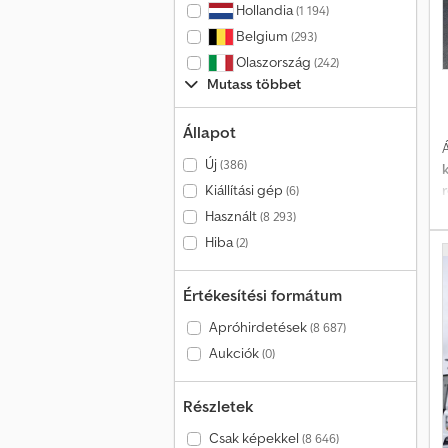
Hollandia
(1 194)
Belgium
(293)
p
Olaszország
(242)
v
Mutass többet
t
k
Állapot
Á
Új
(386)
Kiállítási gép
(6)
t
Használt
(8 293)
Hiba
(2)
ü
Értékesítési formátum
h
e
Apróhirdetések
(8 687)
Aukciók
(0)
Részletek
Csak képekkel
(8 646)