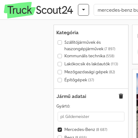
Kategória
Szállítójárművek és
haszongépjárművek
(7 897)
Kommunális technika
(558)
Lakókocsik és lakóautók
(113)
Mezőgazdasági gépek
(82)
Építőgépek
(37)
Jármű adatai
Gyártó:
Mercedes-Benz
(8 687)
Benz
(8 655)