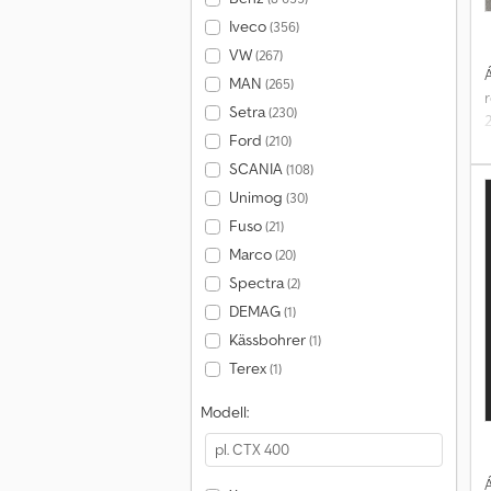
Iveco
(356)
VW
(267)
Á
MAN
(265)
Setra
(230)
Ford
(210)
SCANIA
(108)
Unimog
(30)
Fuso
(21)
m
Marco
(20)
Spectra
(2)
T
DEMAG
(1)
Kässbohrer
(1)
Terex
(1)
Modell:
Á