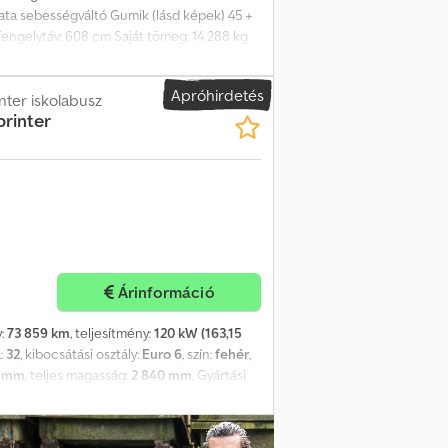
ata sebességváltó Gumik (lásd képek) 45 +
Tengelytáv: 608 cm Saját tömeg: 14 288 kg
17-es Mercedes Tourismo távolsági
tésre került. Szállítás június 25. után
Apróhirdetés
ter iskolabusz
printer
Árinformáció
y:
73 859 km
, teljesítmény:
120 kW (163,15
:
32
, kibocsátási osztály:
Euro 6
, szín:
fehér
,
0 mm
, teljes magasság:
2 840 mm
, Gyártási
on elérhető, vagy elküldheti saját ajánlatát,