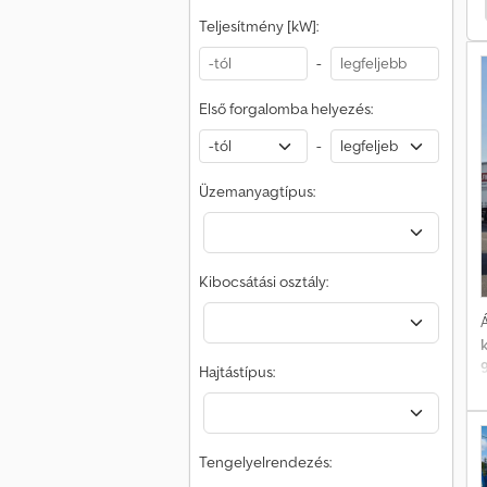
élpótkocsis Teherautó
Nova Félpótkocsis Teherautó
D
Teljesítmény [kW]:
a
m
-
Első forgalomba helyezés:
-
b
Üzemanyagtípus:
Kibocsátási osztály:
Á
s
Hajtástípus:
o
Tengelyelrendezés: