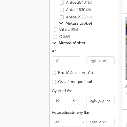
Antos 2543
(30)
Antos 1830
(21)
Antos 2536
(18)
Mutass többet
Citaro
(194)
O
(186)
z
Mutass többet
Ár:
-
r
t
Bruttó árak keresése
i
i
Csak ármegadással
(
Á
Gyártási év:
k
-
m
Futásteljesítmény [km]:
o
-