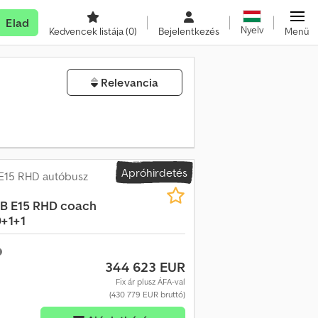
Elad
Nyelv
Kedvencek listája
(0)
Bejelentkezés
Menü
Relevancia
Apróhirdetés
E15 RHD autóbusz
B E15 RHD coach
9+1+1
344 623 EUR
Fix ár plusz ÁFA-val
(430 779 EUR bruttó)