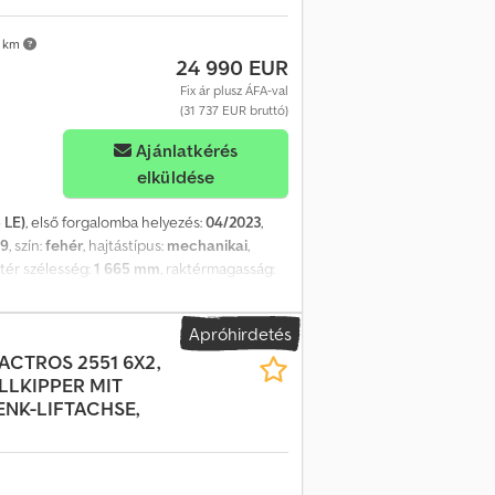
 km
24 990 EUR
Fix ár plusz ÁFA-val
(31 737 EUR bruttó)
Ajánlatkérés
elküldése
 LE)
, első forgalomba helyezés:
04/2023
,
29
, szín:
fehér
, hajtástípus:
mechanikai
,
ótér szélesség:
1 665 mm
, raktérmagasság:
ram (ESP), koromszűrő, központi zár,
ber-en is! E-mail: Crjdezn D Uropfx Af Eof
Apróhirdetés
kerék, elektromos tükrök és ablakok stb.
ACTROS 2551 6X2,
, Audio-navigációs rendszer Audio 40
LLKIPPER MIT
fal ablakkal, fa padlóburkolat a rakterben,
NK-LIFTACHSE,
l (270 fokos nyílási szög), LED
osan állíthatók és fűthetők, mindkettő,
szakos lábtörlők, üzemanyagtartály:
ó), multifunkciós kormánykerék, beleértve