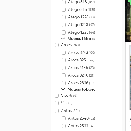
Atego 818
(167)
Atego 816
(109)
Atego 1224
(72)
Atego 1218
(47)
Atego 1223
(44)
Mutass többet
Arocs
(740)
Arocs 3243
(33)
Arocs 3251
(24)
Arocs 4145
(23)
Arocs 3240
(21)
Arocs 2636
(19)
Mutass többet
Vito
(556)
V
(375)
Antos
(321)
Antos 2540
(52)
Á
Antos 2533
(37)