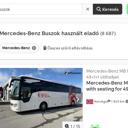
Keresés
Mercedes-Benz Buszok használt eladó
(8 687)
Mercedes-Benz
Összes szűrő eltávolítása
Mercedes-Benz MB 
49+1+1 ülőhellyel.
Mercedes-Benz
M
with seating for 4
H
a
Norvégia
1 603 km
v
o
n
t
1
/
15
a