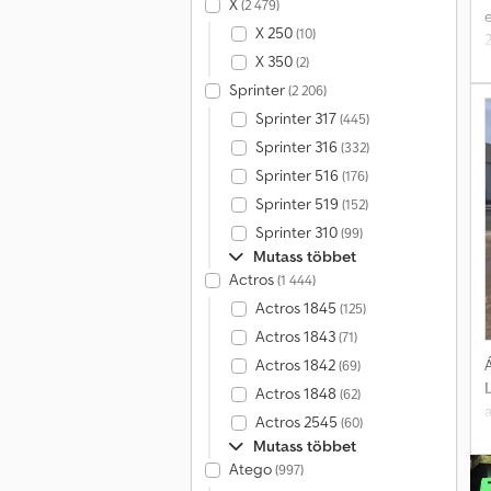
X
(2 479)
X 250
(10)
X 350
(2)
a
Sprinter
(2 206)
l
Sprinter 317
(445)
Sprinter 316
(332)
Sprinter 516
(176)
Sprinter 519
(152)
Sprinter 310
(99)
Mutass többet
Actros
(1 444)
Actros 1845
(125)
Actros 1843
(71)
Á
Actros 1842
(69)
Actros 1848
(62)
Actros 2545
(60)
Mutass többet
Atego
(997)