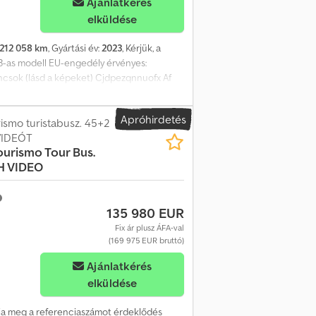
Ajánlatkérés
elküldése
212 058 km
, Gyártási év:
2023
, Kérjük, a
3-as modell EU-engedély érvényes:
ncsok (lásd a képeket) Cjdpezqnnuofx Af
ztartály Sofőrfülke Hűtőszekrény 2
ásra kész május végén Leírás: Eladásra
Apróhirdetés
ellyel rendelkezik. A busz teljes
smo turistabusz. 45+2
szervizcsomaggal van ellátva. Minden úgy
VIDEÓT
ourismo Tour Bus.
ításra kész május végén. Km: 212058 LE: 455
H VIDEO
 Teljes tömeg: 19500 Rakodóteher: 5676
, 49+1+1 ülőhellyel Váltó: Automata =
t forduljon az ATS Norway-hoz.
135 980 EUR
Fix ár plusz ÁFA-val
(169 975 EUR bruttó)
Ajánlatkérés
elküldése
adja meg a referenciaszámot érdeklődés