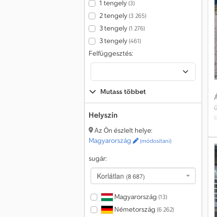
1 tengely
(3)
n
2 tengely
(3 265)
3 tengely
(1 276)
3 tengely
(461)
Felfüggesztés:
Mutass többet
Á
Helyszín
k
Az Ön észlelt helye:
Magyarország
(módosítani)
sugár:
(
Korlátlan
(8 687)
r
r
Magyarország
(13)
Németország
(6 262)