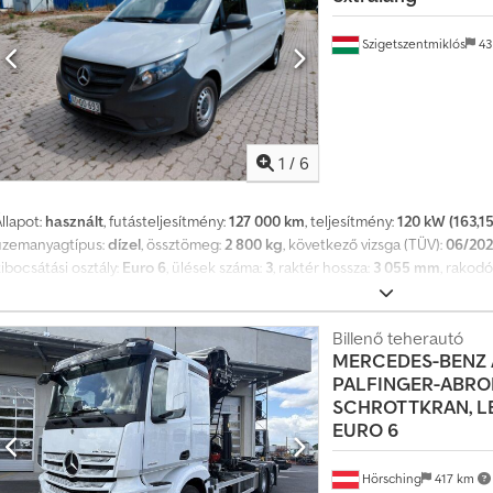
yitható + forgató + markoló előkészítés.
Szigetszentmiklós
43
1
/
6
llapot:
használt
, futásteljesítmény:
127 000 km
, teljesítmény:
120 kW (163,15
üzemanyagtípus:
dízel
, össztömeg:
2 800 kg
, következő vizsga (TÜV):
06/20
ibocsátási osztály:
Euro 6
, ülések száma:
3
, raktér hossza:
3 055 mm
, rakod
1 310 mm
, Gyártási év:
2023
, Felszereltség:
ABS, elektronikus stabilitásprog
légkondicionálás, navigációs rendszer
, Kérjük, hívjon minket a WhatsUp/Vi
Főbb felszerelések: Bluetooth, multimédiás rendszer, multifunkciós kormány
Billenő teherautó
MERCEDES-BENZ
Különleges felszerelések: Vonóhorog: elektromos csatlakozó a pótkocsihoz
PALFINGER-ABRO
DAB+, Bluetooth, USB), felszerelési csomag: Easy Cargo, rakteret elválasztó 
SCHROTTKRAN, LE
akteret/utas teret burkoló anyag: rétegelt lemez, hátsó ajtó üvegezés nélkü
EURO 6
aktervilágítás, sínrendszer a rakomány rögzítéséhez, külső tükrök elektrom
DAB-rádió (digitális rádióvétel), automatikus fényszórókapcsolás, minden év
megnövelt űrtartalom, kormánykerék (kormányoszlop mechanikusan állíthat
Hörsching
417 km