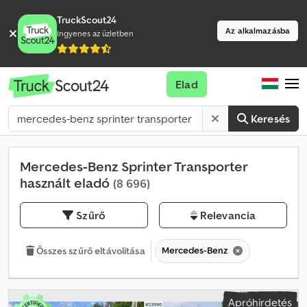
TruckScout24
Az alkalmazásba
Ingyenes az üzletben
Elad
Keresés
Mercedes-Benz Sprinter Transporter
használt eladó
(8 696)
Szűrő
Relevancia
Mercedes-Benz
Összes szűrő eltávolítása
Apróhirdetés