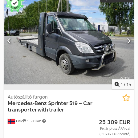
1
/
15
Autószállító furgon
Mercedes-Benz
Sprinter 519 – Car
transporter with trailer
25 309 EUR
Oslo
1 530 km
Fix ár plusz ÁFA-val
(31 636 EUR bruttó)