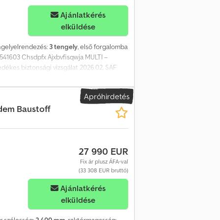
Ajánlatkérés
elküldése
engelyelrendezés:
3 tengely
, első forgalomba
41603 Chsdpfx Ajxbvfisqwja MULTI –
ékes biztonsági vizsgálat 2026.02. SAF
be, 1 x 45" Gumiabroncs: 385/65 R 22,5 A
lános azonosítását szolgálja, jogi
Apróhirdetés
Ajánlatunk általában nem tartalmaz új műszaki
dem Baustoff
 jármű reklámmatricával és/vagy felirattal
27 990 EUR
Fix ár plusz ÁFA-val
(33 308 EUR bruttó)
Ajánlatkérés
elküldése