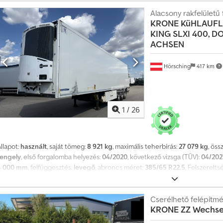
umiabroncsok: 385/65 R22.5 | Két szintű, gerendák nélkül | A hibák, a helyt
fenntartjuk. Chedpsznw N Nofx Aqwea
Alacsony rakfelületű 
KRONE
KüHLAUFL
KING SLXI 400, D
ACHSEN
Hörsching
417 km
1
/
26
llapot:
használt
, saját tömeg:
8 921 kg
, maximális teherbírás:
27 079 kg
, ös
tengely
, első forgalomba helyezés:
04/2020
, következő vizsga (TÜV):
04/202
4 000 mm
, felfüggesztés:
levegő
, abroncs méret:
385/65 R22.5
, Felszerelts
hűtőrakodóláda | SAF tengelyek dobfékekkel | 2 db pótkerék tartó, 1 db pó
űtőegység | 5 cm falvastagság | Gumiabroncsok: 385/65 R22.5 | Két szintű, g
adatok és az előzetes értékesítés jogát fenntartjuk. Csdezmxpuopfx Aqwe
Cserélhető felépítmé
KRONE
ZZ Wechsel