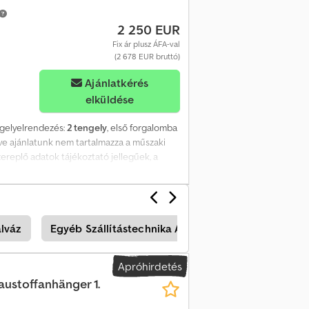
2 250 EUR
Fix ár plusz ÁFA-val
(2 678 EUR bruttó)
Ajánlatkérés
elküldése
ngelyelrendezés:
2 tengely
, első forgalomba
ve ajánlatunk nem tartalmazza a műszaki
zereplő adatok tájékoztató jellegűek, a
nt egyeztetés után lehetséges. A WhatsApp-
lső azonosító: 846
lváz
Egyéb Szállítástechnika Az Agrárium Számára
Apróhirdetés
austoffanhänger 1.