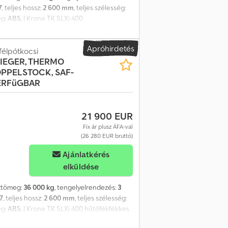
7
, teljes hossz:
2 600 mm
, teljes szélesség:
ég:
ABS
, | Krone TK SLXi 400
ktartó | ThermoKing SLXi 400 hűtőegység | 5
 A hibák, a gépelési hibák és az előzetes
Apróhirdetés
félpótkocsi
IEGER, THERMO
OPPELSTOCK, SAF-
VERFüGBAR
21 900 EUR
Fix ár plusz ÁFA-val
(26 280 EUR bruttó)
Ajánlatkérés
elküldése
sztömeg:
36 000 kg
, tengelyelrendezés:
3
7
, teljes hossz:
2 600 mm
, teljes szélesség:
ég:
ABS
, | Krone TK SLXi 400 hűtőfékfékkes
Xi 400 hűtőegység | 5 cm falvastagság |