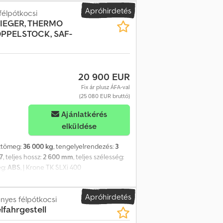
elen adatok és az előzetes értékesítés jogát
Apróhirdetés
félpótkocsi
IEGER, THERMO
OPPELSTOCK, SAF-
20 900 EUR
Fix ár plusz ÁFA-val
(25 080 EUR bruttó)
Ajánlatkérés
elküldése
sztömeg:
36 000 kg
, tengelyelrendezés:
3
7
, teljes hossz:
2 600 mm
, teljes szélesség:
ég:
ABS
, | Krone TK SLXi 400
tkerékkel | Thermo King SLXi 400
erendák nélkül | A hibák, a helytelen
Apróhirdetés
ha
nyes félpótkocsi
fahrgestell