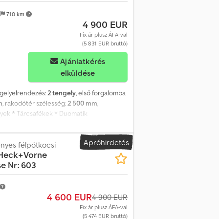
n
710 km
4 900 EUR
Fix ár plusz ÁFA-val
(5 831 EUR bruttó)
Ajánlatkérés
elküldése
ngelyelrendezés:
2 tengely
, első forgalomba
m
, rakodótér szélesség:
2 500 mm
,
lyek * Tárcsafékek * Duomatik
 alumínium oldalfalak bal/jobb/hátul,
p zárók. Codpfx Aqezqx Dmewoha Csak
Apróhirdetés
ő!!!!! AZ ÖSSZES ADAT A FENNTARTÁSOK
nyes félpótkocsi
 Heck+Vorne
la, proforma számla, megrendelés,
e Nr: 603
 bővebben az Impresszum-ban).
4 600 EUR
4 900 EUR
Fix ár plusz ÁFA-val
(5 474 EUR bruttó)