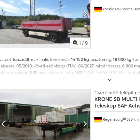
Koenigs-Wusterhause
1
/
9
llapot:
használt
, maximális teherbírás:
14 150 kg
, össztömeg:
18 000 kg
, te
helyezés:
05/2010
, következő vizsga (TÜV):
06/2027
, raktér hossza:
6 900 m
raktérmagasság:
980 mm
, Felszereltség:
ABS
, * ABS * BPW ECO-Plus tenge
égcsatlakozó ----Felépítés: építőipari anyagot szállító plató, acél homlokfal,
keményfa padló, rögzítőgyűrűk, lehajtható központi tartóoszlop, Kinnegri
vállalkozásoknak értékesítjük. EXPORT esetén CSAK A NETTÓ ÁR fizetend
Cserélhető felépítmé
KRONE
SD MULTI
ALATT ÁLL. FELSZERELÉS + KIEGÉSZÍTŐK. Minden adásvételi szerződés, szám
teleskop SAF Achs
rtékesítési tárgyalás alapja a mi Általános Szerződési Feltételeink (erről
Regensburg
586 km