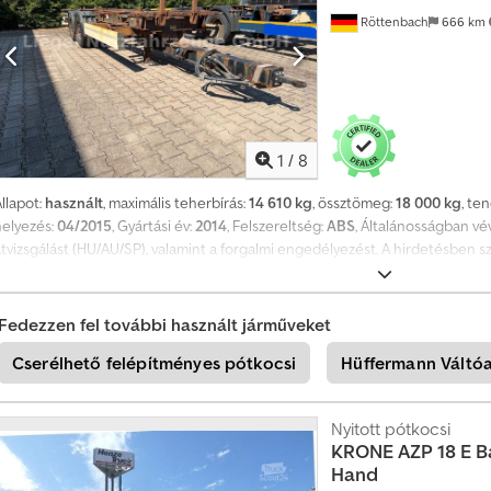
Röttenbach
666 km
1
/
8
llapot:
használt
, maximális teherbírás:
14 610 kg
, össztömeg:
18 000 kg
, te
helyezés:
04/2015
, Gyártási év:
2014
, Felszereltség:
ABS
, Általánosságban vé
tvizsgálást (HU/AU/SP), valamint a forgalmi engedélyezést. A hirdetésben s
modellváltoztatás jogát fenntartjuk. Megtekintés kizárólag előzetes időpo
on keresztül érkező kérdésekre nem válaszolunk. Cjdpfx Aqezqyacswsha Be
Fedezzen fel további használt járműveket
Cserélhető felépítményes pótkocsi
Hüffermann Váltóa
Nyitott pótkocsi
KRONE
AZP 18 E B
Hand