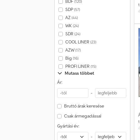
BDF
(120)
SDP
(57)
AZ
(44)
c
WK
(24)
SDR
(24)
COOL LINER
(23)
AZW
(17)
Big
(16)
PROFI LINER
(15)
Mutass többet
Ár:
-
Bruttó árak keresése
Á
Csak ármegadással
Gyártási év:
-