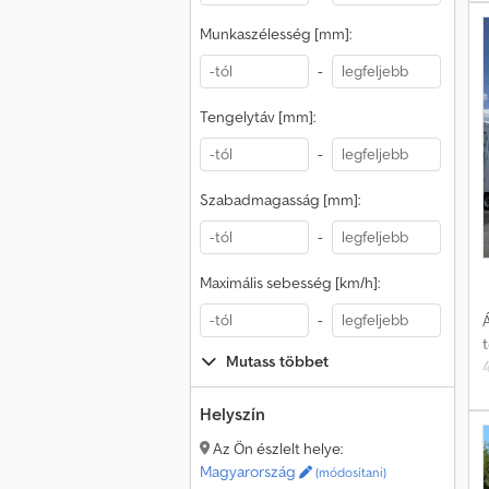
G
Munkaszélesség [mm]:
-
Tengelytáv [mm]:
-
Szabadmagasság [mm]:
-
Maximális sebesség [km/h]:
-
Á
Mutass többet
h
Helyszín
Az Ön észlelt helye:
Magyarország
(módosítani)