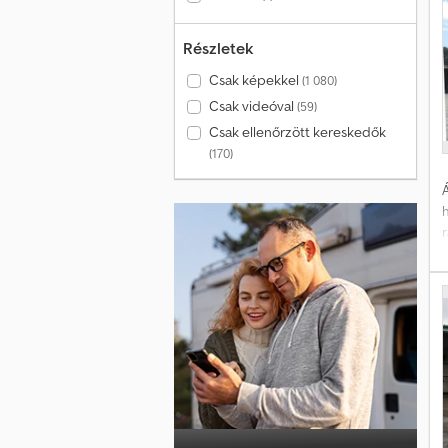
Részletek
Csak képekkel
(1 080)
Csak videóval
(59)
Csak ellenőrzött kereskedők
(170)
Á
l
é