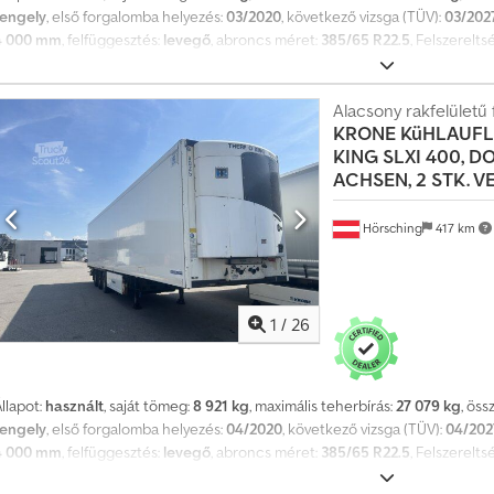
tengely
, első forgalomba helyezés:
03/2020
, következő vizsga (TÜV):
03/202
4 000 mm
, felfüggesztés:
levegő
, abroncs méret:
385/65 R22.5
, Felszerelts
hűtőfelépítményes félpótkocsi | SAF tengelyek tárcsafékkel | 2 db pótkere
m falvastagság | Gumiabroncsok: 385/65 R22.5 | Két szintű, oszlopok nélkül |
értékesítés jogát fenntartjuk. Csdpfx Aqoznw Raowoha
Alacsony rakfelületű 
KRONE
KüHLAUFL
KING SLXI 400, D
ACHSEN, 2 STK. 
Hörsching
417 km
1
/
26
llapot:
használt
, saját tömeg:
8 921 kg
, maximális teherbírás:
27 079 kg
, ös
tengely
, első forgalomba helyezés:
04/2020
, következő vizsga (TÜV):
04/202
4 000 mm
, felfüggesztés:
levegő
, abroncs méret:
385/65 R22.5
, Felszerelts
félpótkocsi | SAF tengelyek dobfékkel | 2 db pótkerektartó | ThermoKing SL