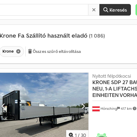
Keresés
Krone Fa Szállító használt eladó
(1 086)
Krone
Összes szűrő eltávolítása
Nyitott félpótkocsi
KRONE
SDP 27 B
NEU, 1-A LIFTACH
EINHEITEN VORH
Hörsching
417 km
1
/
30