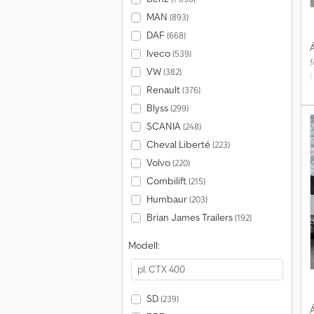
MAN
(893)
DAF
(668)
Á
Iveco
(539)
VW
(382)
|
Renault
(376)
m
Blyss
(299)
SCANIA
(248)
Cheval Liberté
(223)
Volvo
(220)
Combilift
(215)
Humbaur
(203)
Brian James Trailers
(192)
Modell:
SD
(239)
Á