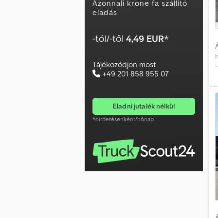
Azonnali krone fa szállító
eladás
-tól/-től
4,49 EUR
*
Á
Tájékozódjon most
+49 201 858 955 07
t
v
s
eladni jutalék nélkül
v
e
*hirdetésenként/hónap