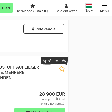
Elad
Nyelv
Kedvencek listája
(0)
Bejelentkezés
Menü
Relevancia
Apróhirdetés
AUSTOFF AUFLIEGER
SE, MEHRERE
ANDEN
28 900 EUR
Fix ár plusz ÁFA-val
(34 680 EUR bruttó)