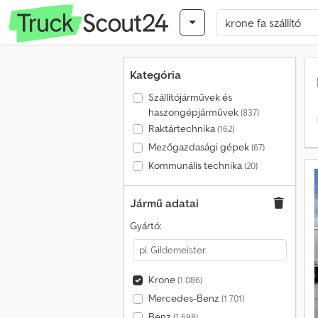
Kategória
Szállítójárművek és
haszongépjárművek
(837)
Raktártechnika
(162)
Mezőgazdasági gépek
(67)
Kommunális technika
(20)
Jármű adatai
Gyártó:
Krone
(1 086)
Mercedes-Benz
(1 701)
Benz
(1 698)