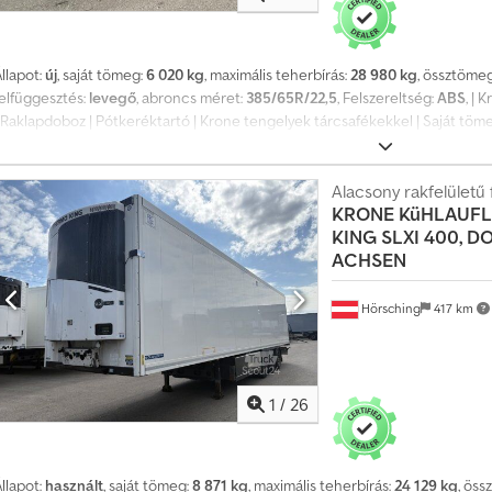
llapot:
új
, saját tömeg:
6 020 kg
, maximális teherbírás:
28 980 kg
, össztöme
felfüggesztés:
levegő
, abroncs méret:
385/65R/22,5
, Felszereltség:
ABS
, | 
 Raklapdoboz | Pótkeréktartó | Krone tengelyek tárcsafékekkel | Saját töme
érete: H: 14 m, Sz: 2,48 m, Oldalfal magasság: 0,73 m, Homlokfal magasság: 1,
eladás jogát fenntartjuk. Cjdpfx Aqezpx Uiewjha
Alacsony rakfelületű 
KRONE
KüHLAUFL
KING SLXI 400, D
ACHSEN
Hörsching
417 km
1
/
26
llapot:
használt
, saját tömeg:
8 871 kg
, maximális teherbírás:
24 129 kg
, ös