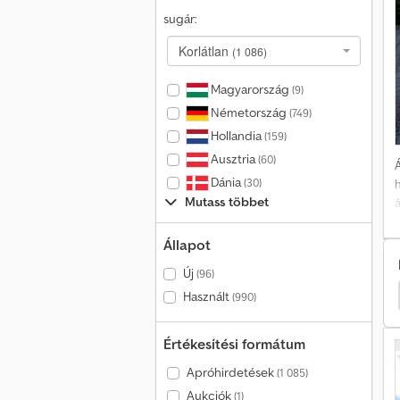
sugár:
Korlátlan
(1 086)
Magyarország
(9)
Németország
(749)
Hollandia
(159)
Ausztria
(60)
Á
Dánia
(30)
Mutass többet
á
Állapot
Új
(96)
atós
Hyundai Nyitott Platós
Ford Nyitott Platós
Használt
(990)
Értékesítési formátum
Apróhirdetések
(1 085)
Aukciók
(1)