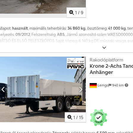
1
/
9
llapot:
használt
, maximális teherbírás:
34 860 kg
, össztömeg:
41 000 kg
, t
helyezés:
09/2012
, Felszereltség:
ABS
, Jármű azonosító szám: WKESD000005
HÁTSÓ ÉS ELSŐ TELESZKÓPOS Saját tömeg: 6 140 kg DE műszaki vizsga: esed
engelyek tárcsafékekkel Felvétel: 1 x 20", 2 x 20", 1 x 30", 1 x 40", 1 x HighCu
áltoztatás, közbenső eladás és tévedés joga fenntartva. A leírás a jármű álta
zavatosságot nem vállal. A vásárlási szerződés szerinti leírás az irányadó. 
Rakodóplatform
Krone
2-Achs Tan
izsgát (TÜV). Új vizsga igénye esetén partner szervizeink ajánlatot adnak! A
Anhänger
llátott lehet. Általános szállítási és fizetési feltételeink érvényesek.
Lemgo
940 km
1
/
15