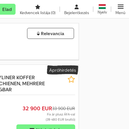
Elad
Nyelv
Kedvencek listája
(0)
Bejelentkezés
Menü
Relevancia
Apróhirdetés
YLINER KOFFER
CHIENEN, MEHRERE
üGBAR
32 900 EUR
33 900 EUR
Fix ár plusz ÁFA-val
(39 480 EUR bruttó)