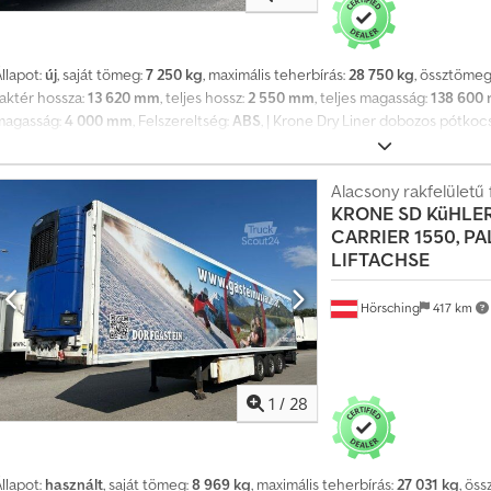
llapot:
új
, saját tömeg:
7 250 kg
, maximális teherbírás:
28 750 kg
, össztömeg
raktér hossza:
13 620 mm
, teljes hossz:
2 550 mm
, teljes magasság:
138 600
magasság:
4 000 mm
, Felszereltség:
ABS
, | Krone Dry Liner dobozos pótkoc
tárcsafékkel | Rögzítő sín rakományrögzítéshez | 13 pár süllyesztett rögzít
| Átmeneti magasság: 2650 mm | Gumiabroncsok: 385/65R22,5 | Napi forgalomb
évedés, elírás és előzetes értékesítés jogát fenntartjuk. Crjdpel Sn Dfjfx Af
Alacsony rakfelületű 
KRONE
SD KüHLE
CARRIER 1550, P
LIFTACHSE
Hörsching
417 km
1
/
28
llapot:
használt
, saját tömeg:
8 969 kg
, maximális teherbírás:
27 031 kg
, ös