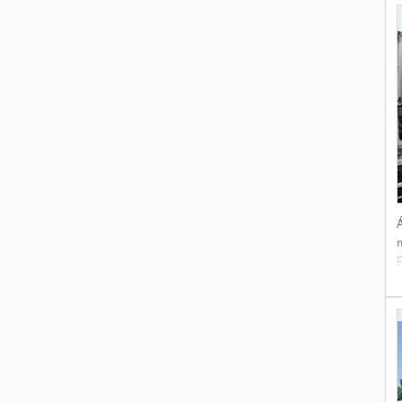
B
Á
v