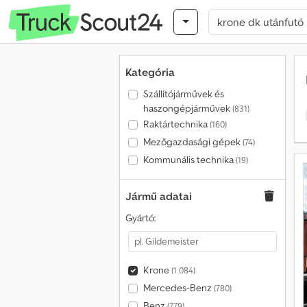
Kategória
Szállítójárművek és
haszongépjárművek
(831)
Raktártechnika
(160)
Mezőgazdasági gépek
(74)
Kommunális technika
(19)
Jármű adatai
Gyártó:
Krone
(1 084)
Mercedes-Benz
(780)
Benz
(779)