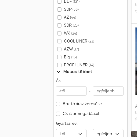
BDF
(121)
SDP
(56)
AZ
E
(44)
ü
SDR
(25)
WK
(24)
COOL LINER
(23)
AZW
(17)
Big
(16)
PROFI LINER
(14)
Mutass többet
Ár:
-
Bruttó árak keresése
Á
Csak ármegadással
Gyártási év:
3
-