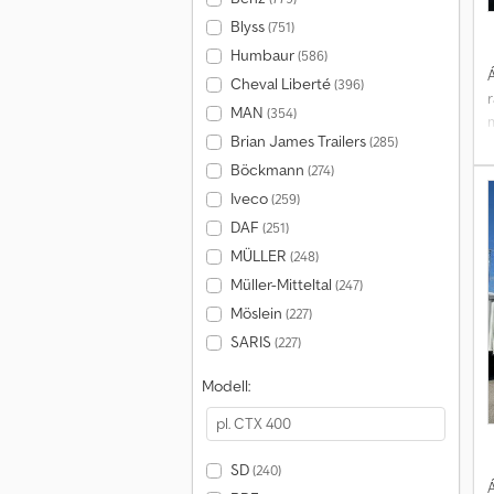
Blyss
(751)
Humbaur
(586)
Á
Cheval Liberté
(396)
MAN
(354)
Brian James Trailers
(285)
Böckmann
(274)
t
Iveco
(259)
DAF
(251)
MÜLLER
(248)
Müller-Mitteltal
(247)
Möslein
(227)
SARIS
(227)
Modell:
SD
(240)
Á