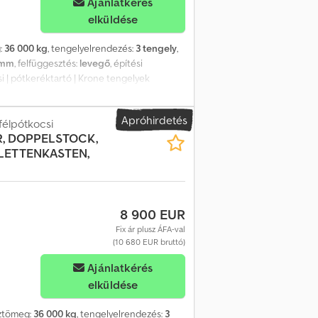
Ajánlatkérés
elküldése
:
36 000 kg
, tengelyelrendezés:
3 tengely
,
 mm
, felfüggesztés:
levegő
, építési
si | pótkeréktartó | Krone tengelyek
őgyűrű a padlóban | Belső magasság: 2715 mm
a helyezés: 2024.6. | Bérlés lehetséges. A
Apróhirdetés
kef
félpótkocsi
R, DOPPELSTOCK,
ALETTENKASTEN,
8 900 EUR
Fix ár plusz ÁFA-val
(10 680 EUR bruttó)
Ajánlatkérés
elküldése
sztömeg:
36 000 kg
, tengelyelrendezés:
3