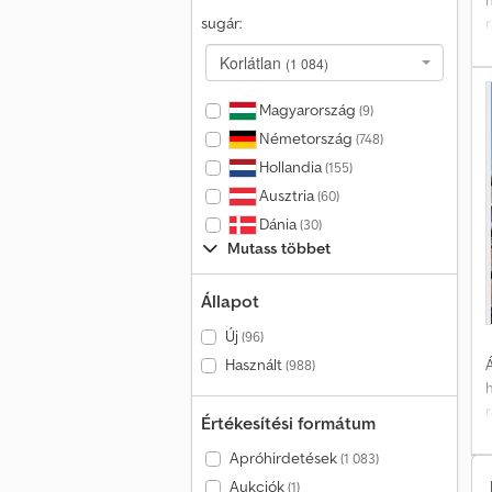
sugár:
Korlátlan
(1 084)
H
Magyarország
(9)
Németország
(748)
g
Hollandia
(155)
j
Ausztria
(60)
t
Dánia
(30)
d
Mutass többet
r
Állapot
Új
(96)
Használt
Á
(988)
Értékesítési formátum
c
Apróhirdetések
(1 083)
t
f
F
Aukciók
(1)