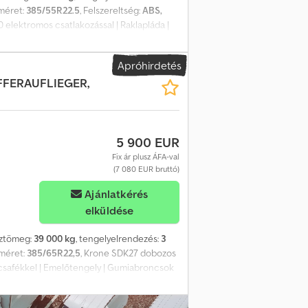
 méret:
385/55R22.5
, Felszereltség:
ABS,
0 elektromos csatlakozással | Raklapláda |
| Hűtő adatíró | Pótkeréktartó | Dízel
dés, elírás és előzetes értékesítés jogát
Apróhirdetés
FFERAUFLIEGER,
5 900 EUR
Fix ár plusz ÁFA-val
(7 080 EUR bruttó)
Ajánlatkérés
elküldése
sztömeg:
39 000 kg
, tengelyelrendezés:
3
 méret:
385/65R22,5
, Krone SDK27 dobozos
rcsafékkel | Emelőtengely | Gumiabroncsok
artjuk. Crjdpfx Aoqqkz Ijfksf