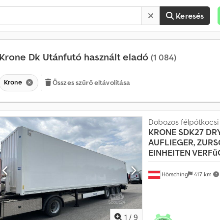
Keresés
Krone Dk Utánfutó használt eladó
(1 084)
Krone
Összes szűrő eltávolítása
Dobozos félpótkocsi
KRONE
SDK27 DR
AUFLIEGER, ZURS
EINHEITEN VERF
Hörsching
417 km
1
/
9