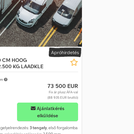
Apróhirdetés
70 CM HOOG
.500 KG LAADKLE
km
73 500 EUR
Fix ár plusz ÁFA-val
(88 935 EUR bruttó)
Ajánlatkérés
elküldése
ngelyelrendezés:
3 tengely
, első forgalomba