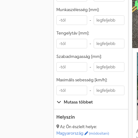
Munkaszélesség [mm]:
-
Tengelytáv [mm]:
-
Szabadmagasság [mm]:
-
Maximális sebesség [km/h]:
-
Mutass többet
Helyszín
Az Ön észlelt helye:
Á
Magyarország
(módosítani)