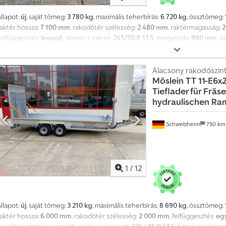
llapot:
új
, saját tömeg:
3 780 kg
, maximális teherbírás:
6 720 kg
, össztömeg:
raktér hossza:
7 100 mm
, rakodótér szélesség:
2 480 mm
, raktérmagasság:
2
felfüggesztés:
levegő
, abroncs méret:
245/70 R 17,5
, tengelytáv:
990 mm
, s
méret:
245/70 R 17,5
, hátsó gumiabroncs méret:
245/70 R 17,5
, vezetőfülke:
Felszereltség:
ABS, emelőhátfal, sűrített levegős fék
, BPW tengelyek, Daute
 henger, 1.800 mm hosszú alumínium platform, 2 lecsúszásgátló, saját akkum
Alacsony rakodószin
Möslein
TT 11-E6x
ldalfalvastagság kb. 17 mm, elöl portálajtókkal teljes átrakodásra, rövid rám
Tieflader für Fräs
adlóba süllyesztett 7 pár rögzítőszem, bérleti díj 720 €-tól. Nyomdai hibáké
hydraulischen Ra
elelősséget nem vállaljuk, minta fotók. További adatok:! Bővebb információ:
Schwebheim
750 k
1
/
12
llapot:
új
, saját tömeg:
3 210 kg
, maximális teherbírás:
8 690 kg
, össztömeg:
raktér hossza:
6 000 mm
, rakodótér szélesség:
2 000 mm
, felfüggesztés:
eg