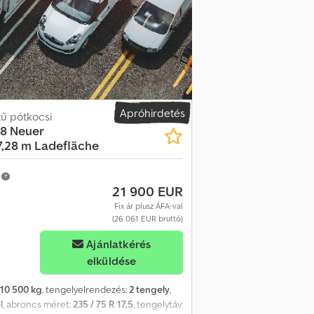
túrjelölés, Figyelmeztető villogó, Jármű
gyütt, Felárak: Figyelmeztető táblák
us rámpatologatás, Ár: 1.000 €, Crjdpfjztfaysx
s változásokért felelősséget nem vállalunk, a
Apróhirdetés
tű pótkocsi
28 Neuer
7,28 m Ladefläche
m
21 900 EUR
Fix ár plusz ÁFA-val
(26 061 EUR bruttó)
Ajánlatkérés
elküldése
10 500 kg
, tengelyelrendezés:
2 tengely
,
l
, abroncs méret:
235 / 75 R 17,5
, tengelytáv: