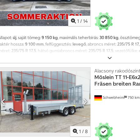
1
/
14
llapot:
új
, saját tömeg:
9 150 kg
, maximális teherbírás:
30 850 kg
, össztöme
raktér hossza:
9 100 mm
, felfüggesztés:
levegő
, abroncs méret:
235/75 R 17
méret:
235/75 R 17,5
, hátsó gumiabroncs méret:
235/75 R 17,5
, vezetőfülke:
üzemanyag:
biodízel
, Felszereltség:
ABS, sűrített levegős fék
, ABS, légrugó
tengelyterhelés mérlegek, rakfelület összhossza kb. 9 100 mm, mélyágyas ré
rakodómagasság kb. 890 mm, 24 db 10 t-s rögzítőgyűrű, 12 db oszloptok a kü
Alacsony rakodószin
Möslein
TT 11-E6x2
ülső oldalán, felhajtórámpák (kb. 3 100 x 760 mm), oldalirányban állítható 
Fräsen breiten R
ároló doboz rögzítőláncoknak vagy spanifernek, előírás szerinti kontúrjelöl
ugóerőtárolós rögzítőfék, tengelyterhelés kijelzés, süllyesztett, tűzihorgany
ozgatása = ár: 1 000 €, -- Nyomdai hibák, tévedések és változtatások jogát fe
Schwebheim
750 k
, További részletek: ! Crodpfeztd Upox Ag Uof
1
/
8