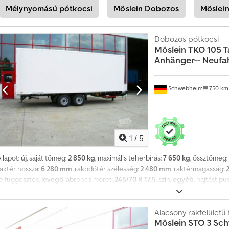
Mélynyomású pótkocsi
Möslein Dobozos
Möslein
akfelület-hosszúsággal is rendelhető!!, bérleti díj 500 €-tól; nyomdai hibák,
llusztrációs fotók, további adatok: !, More Details: ! Cjdpfjztfagsx Ag Uorf
Dobozos pótkocsi
Möslein
TKO 105 T
Anhänger-- Neufah
Schwebheim
750 k
1
/
5
llapot:
új
, saját tömeg:
2 850 kg
, maximális teherbírás:
7 650 kg
, össztömeg:
raktér hossza:
6 280 mm
, rakodótér szélesség:
2 480 mm
, raktérmagasság:
felfüggesztés:
levegő
, abroncs méret:
245/70 R 17,5
, szín:
egyéb
, hajtástípu
hátsó gumiabroncs méret:
245/70 R 17,5
, vezetőfülke:
egyéb
, kibocsátási os
levegős fék
, 2 db soros kombinált rögzítősín, 6 pár rögzítőszem a padlóban
b belső világítás, oldalfal- és elülső falvastagság egyaránt kb. 17 mm, bérleti
Alacsony rakfelületű 
Möslein
STO 3 Sc
évedések és változtatások jogát fenntartjuk, illusztrációs képek --, További 