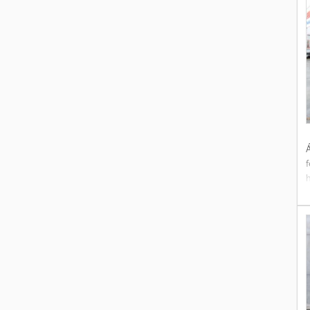
U
Á
r
f