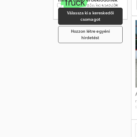
Böckmann Kt Utánfutó
Hapert Sapphire Utánfutó
Csak ellenőrzött kereskedők
r
(224)
i
Válassza ki a kereskedői
csomagot
Hozzon létre egyéni
hirdetést
Á
d
t