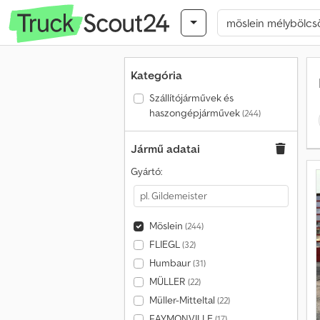
Kategória
Szállítójárművek és
haszongépjárművek
(244)
Jármű adatai
Gyártó:
Möslein
(244)
FLIEGL
(32)
Humbaur
(31)
MÜLLER
(22)
Müller-Mitteltal
(22)
FAYMONVILLE
(17)