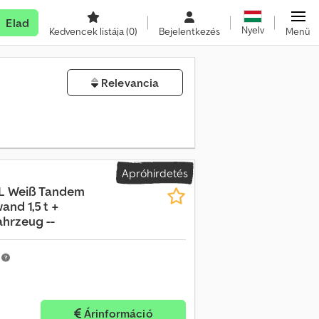
Elad
Nyelv
Kedvencek listája
(0)
Bejelentkezés
Menü
Relevancia
Apróhirdetés
L Weiß Tandem
and 1,5 t +
hrzeug --
m
Árinformáció