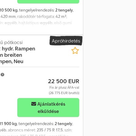
10 500 kg
, tengelyelrendezés:
2 tengely
,
 420 mm
, rakodótér térfogata:
42 m³
,
zín:
egyéb
, hajtástípus:
egyéb
, első gumi
egyéb
, kibocsátási osztály:
nincs
,
l vagy BÄR emelőhátfal, teherbírás 1.500 kg,
Apróhirdetés
ulátorokkal és töltőkábellel,
tű pótkocsi
2 hydr. Rampen
palemezzel, 2 sor kombinált rögzítősín,
en breiten
rt, tévedésekért és változásokért a
mpen, Neu
! Credoztfa Hopfx Ag Usf
m
22 500 EUR
Fix ár plusz ÁFA-val
(26 775 EUR bruttó)
Ajánlatkérés
elküldése
11 900 kg
, tengelyelrendezés:
2 tengely
,
yéb
, abroncs méret:
235 / 75 R 17,5
, szín: