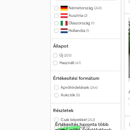
Németország
(240)
Ausztria
(2)
Olaszország
(1)
k
Hollandia
(1)
f
Állapot
Új
(203)
Használt
(41)
Értékesítési formátum
Apróhirdetések
(244)
Á
Aukciók
(0)
Részletek
7
Csak képekkel
(242)
r
Értékesítés havonta több
Csak videóval
(0)
f
mint 4 millió érdeklődőnek