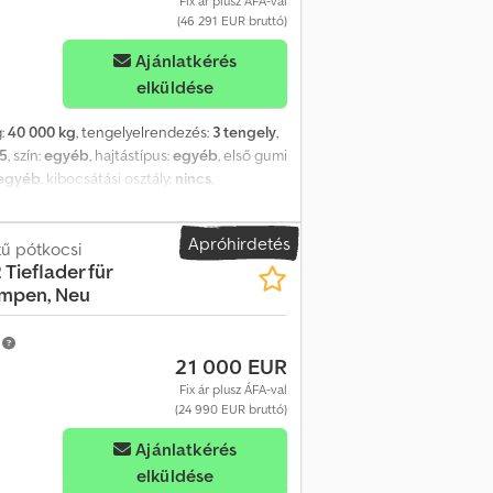
Fix ár plusz ÁFA-val
(46 291 EUR bruttó)
Ajánlatkérés
elküldése
g:
40 000 kg
, tengelyelrendezés:
3 tengely
,
,5
, szín:
egyéb
, hajtástípus:
egyéb
, első gumi
egyéb
, kibocsátási osztály:
nincs
,
zás emeléssel és süllyesztéssel,
sz hossza kb. 6 900 mm, terhelt
Apróhirdetés
lső keretben, mászóél a rámpák és hátlejtő
tű pótkocsi
 Tieflader für
rámpák, 68 mm vastag faburkolat, fedeles
ampen, Neu
és, körbefutó figyelmeztető fény,
zott jármű, felár: rámpák hidraulikus
nntartjuk, illusztrációk --, További adatok:
m
21 000 EUR
Fix ár plusz ÁFA-val
(24 990 EUR bruttó)
Ajánlatkérés
elküldése