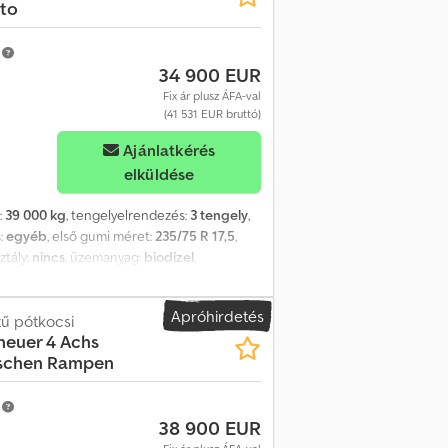
ato
m
34 900 EUR
Fix ár plusz ÁFA-val
(41 531 EUR bruttó)
Ajánlatkérés
elküldése
:
39 000 kg
, tengelyelrendezés:
3 tengely
,
s:
egyéb
, első gumi méret:
235/75 R 17,5
,
ztály:
nincs
, üzemanyag:
biodízel
,
yágy hossza kb. 9.400 mm, homlokfal
ugaszolható raktartó, 3 db keresztirányú
Apróhirdetés
 tévedések és változtatások jogát
tű pótkocsi
 neuer 4 Achs
cepfx Ag Uorf
lischen Rampen
m
38 900 EUR