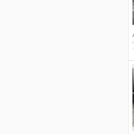
Á
k
t
r
m
!