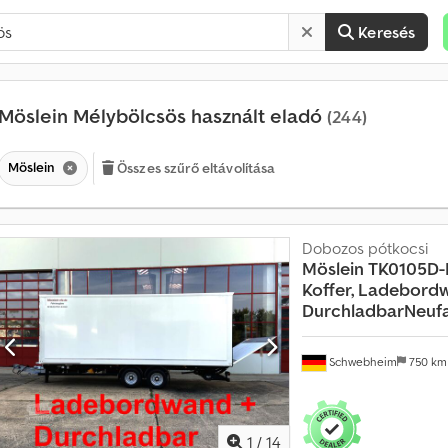
Keresés
Möslein Mélybölcsös használt eladó
(244)
Möslein
Összes szűrő eltávolítása
Dobozos pótkocsi
Möslein
TK0105D-
Koffer, Ladebordw
DurchladbarNeufa
Schwebheim
750 k
1
/
14