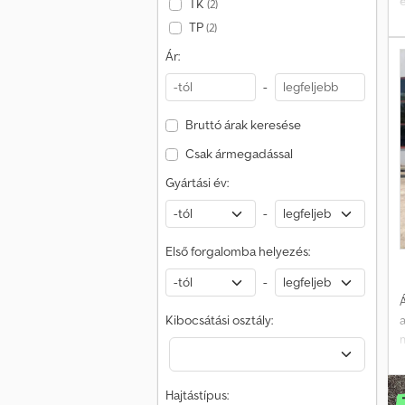
TK
(2)
TP
(2)
Ár:
r
e
-
a
Bruttó árak keresése
Csak ármegadással
Gyártási év:
-
Első forgalomba helyezés:
-
Á
Kibocsátási osztály:
8
Hajtástípus:
7