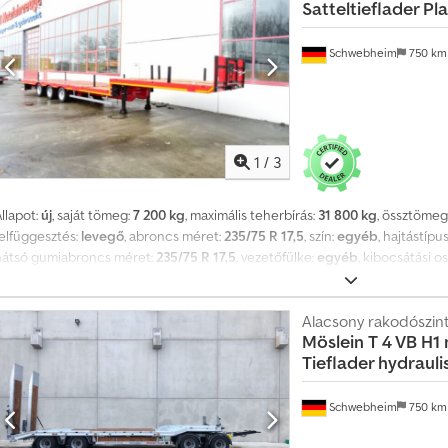
Satteltieflader Pl
jrf
Schwebheim
750 k
1
/
3
llapot:
új
, saját tömeg:
7 200 kg
, maximális teherbírás:
31 800 kg
, össztömeg
felfüggesztés:
levegő
, abroncs méret:
235/75 R 17,5
, szín:
egyéb
, hajtástípu
hátsó gumiabroncs méret:
235/75 R 17,5
, vezetőfülke:
egyéb
, kibocsátási os
Felszereltség:
ABS, sűrített levegős fék
, Felsőágy hossza kb. 4.180 mm, mél
magassága kb. 800 mm, 14 db oldalsó raktartó zseb a külső keretben, 8 db d
aktartó léc, 24 db rögzítési pont, 4 pár konténerrögzítő, -- Nyomdai hibák,
Alacsony rakodószin
Möslein
T 4 VB H1
enntartjuk, mintaképek --. További adatok: !, További részletek: ! Csdeztd U
Tieflader hydrau
Schwebheim
750 k