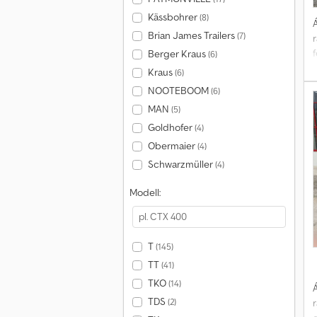
Kässbohrer
(8)
Á
Brian James Trailers
(7)
Berger Kraus
(6)
Kraus
(6)
NOOTEBOOM
(6)
4
MAN
(5)
o
p
Goldhofer
(4)
f
Obermaier
(4)
Schwarzmüller
(4)
Modell:
T
(145)
TT
(41)
TKO
(14)
Á
TDS
(2)