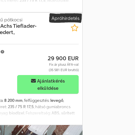
oncs méret:
235 / 75 R 17,5
, vezetőfülke:
űrített levegős fék
, Rakodási magasság
a (2.600 mm hosszú x 900 mm széles), 10 db
Apróhirdetés
an, hajtóműves csörlő teher- és gyorsjárattal
tű pótkocsi
 Achs Tieflader-
lár felületbakhoz marószalaghoz: 600 €,
edert,
 jogát fenntartjuk, minta képek. További
m
29 900 EUR
Fix ár plusz ÁFA-val
(35 581 EUR bruttó)
Ajánlatkérés
elküldése
za:
8 200 mm
, felfüggesztés:
levegő
,
éret:
235 / 75 R 17,5
, hátsó gumiabroncs
nyag:
biodízel
, Felszereltség:
ABS, sűrített
: 6.000 mm, Rakodási magasság terhelve kb.:
ldalsó keretben, Felhajtó rámpák (kb. 3.100 x
ítható rámpák, 68 mm vastag falapburkolat,