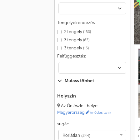
F
t
v
Tengelyelrendezés:
A
k
2 tengely
(160)
3 tengely
(63)
3 tengely
(15)
Felfüggesztés:
Mutass többet
Helyszín
Az Ön észlelt helye:
Magyarország
(módosítani)
sugár:
Á
Korlátlan
(244)