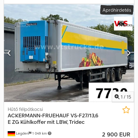
teljes szélesség:
2 600 mm
, teljes magasság:
3 850 mm
,
Apróhirdetés
Felszereltség:
ABS
, * Tridec * Emelőhátfal * Emelt tengely *
Frigoblock HK 25 hűtőaggregát * EuroScan ----Belső
járműazonosító: 7791----Az adatok változtatásának és közbenső
értékesítés jogát fenntartjuk. WhatsApp-támogatás elérhető!
Járművel kapcsolatos kérdések vagy további információk esetén
kérjük, írjon nekünk kényelmesen WhatsAppon keresztül.
Dwjdsma E Rkepfx Adxoa
1
/
15
Hűtő félpótkocsi
ACKERMANN-FRUEHAUF
VS-F27/13,6
E ZG Kühlkoffer mit LBW, Tridec
2 900 EUR
Legden
1 049 km