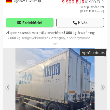
9 900 EUR
Legden
1 049 km
10 900 EUR
Fix ár plusz ÁFA-val
(11 781 EUR bruttó)
Érdeklődni
Hívás
Állapot:
használt
, maximális teherbírás:
8 860 kg
, össztömeg:
12 000 kg
, tengelyelrendezés:
2 tengely
, első forgalomba
helyezés:
09/2010
, következő vizsga (TÜV):
02/2026
, raktér hossza:
6 337 mm
, rakodótér szélesség:
2 488 mm
, raktérmagasság:
506
Apróhirdetés
mm
, rakodótér térfogata:
7 m³
, teljes szélesség:
2 550 mm
, teljes
magasság:
1 340 mm
, Felszereltség:
ABS
, Ackermann Z-PA-
F12,0/6,4JZ Tandém pótkocsi, üveg szállításra, oldalfalai
felhajthatóak. * Sínrendszer a padlóban a rakomány rögzítéséhez
* Knorr fékrendszer * Pótkocsi EBS, ALB és ABS rendszerrel *
Gigant tengelyek, légrugós és ikergumi * Dobfék ----*
Gumiabroncs méret: 205/65R17,5 * Megengedett össztömeg:
12000 kg * Saját tömeg: 3140 kg * Teljes hossza: 8360 mm *
Kötelező műszaki vizsga: 2026.08. Dwjdoy Hn Shspfx Adxoa ----
Alvázszám/Vehicle: 11985----A hibák és az előzetes értékesítés
jogát fenntartjuk.----A reklámfeliratok és egyéb grafikai elemek
digitálisan eltávolításra kerültek. -----Örömmel segítünk minden