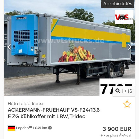
Apróhirdetés
* Frigoblock HK 25 hűtőaggregát * EuroScan rendszer ----Belső
járműszám: 7693----A változtatás és közbenső értékesítés jogát
fenntartjuk. Dwedpfsllr Naox Adxsa WhatsApp ügyfélszolgálat
elérhető! Járművel kapcsolatos kérdések vagy további
információk esetén kényelmesen írjon nekünk WhatsApp-on
WhatsApp WhatsApp
1
/
16
Hűtő félpótkocsi
ACKERMANN-FRUEHAUF
VS-F24/13,6
E ZG Kühlkoffer mit LBW, Tridec
3 900 EUR
Legden
1 049 km
Fix ár plusz ÁFA-val