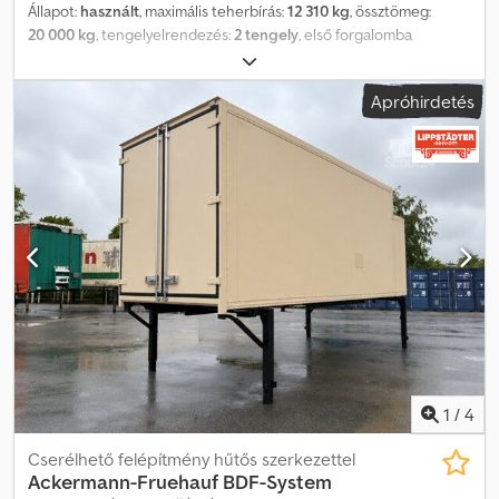
Állapot:
használt
, maximális teherbírás:
12 310 kg
, össztömeg:
20 000 kg
, tengelyelrendezés:
2 tengely
, első forgalomba
helyezés:
06/2021
, raktér hossza:
13 450 mm
, rakodótér szélesség:
2 442 mm
, raktérmagasság:
2 500 mm
, Felszereltség:
ABS
, *
Apróhirdetés
Alumínium padló Dwsdpjzir Rdefx Adxoa * Alufelnik * Duomatic
csatlakozás * Oldalanként 2 rögzítősín * Bär emelőhátfal 1 500 kg
teherbírással * Emelőhátfal-lemez 1 800 mm, rádiós távirányítóval
* Tolató kamera * Tárcsafékek * Teljes légrugózás
1
/
4
Cserélhető felépítmény hűtős szerkezettel
Ackermann-Fruehauf
BDF-System