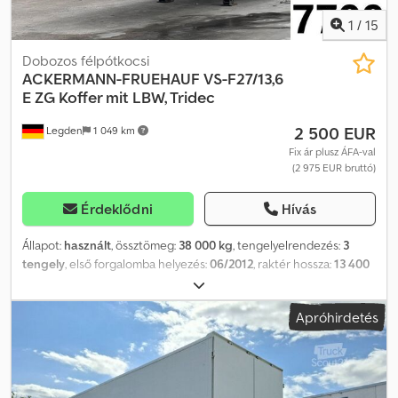
1
/
15
Dobozos félpótkocsi
ACKERMANN-FRUEHAUF
VS-F27/13,6
E ZG Koffer mit LBW, Tridec
2 500 EUR
Legden
1 049 km
Fix ár plusz ÁFA-val
(2 975 EUR bruttó)
Érdeklődni
Hívás
Állapot:
használt
, össztömeg:
38 000 kg
, tengelyelrendezés:
3
tengely
, első forgalomba helyezés:
06/2012
, raktér hossza:
13 400
mm
, rakodótér szélesség:
2 480 mm
, raktérmagasság:
2 250 mm
,
teljes szélesség:
2 600 mm
, teljes magasság:
3 850 mm
,
Apróhirdetés
Felszereltség:
ABS
, * Tridec * Emelőhátfal * Emelt tengely *
EuroScan ----Belső járműszám: 7799----Tévedések és közbenső
értékesítés jogát fenntartjuk. WhatsApp-támogatás elérhető! Ha
kérdése van a járművel kapcsolatban vagy további információkra
van szüksége, bátran írjon nekünk WhatsAppon keresztül.