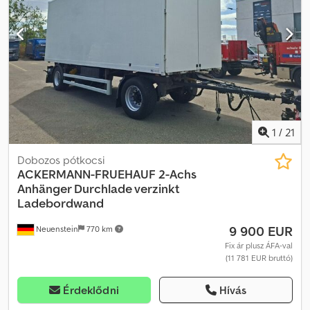
Dodpfxsma Hazo Adxjwa Whatsapp Whatsapp
1
/
21
Dobozos pótkocsi
ACKERMANN-FRUEHAUF
2-Achs
Anhänger Durchlade verzinkt
Ladebordwand
9 900 EUR
Neuenstein
770 km
Fix ár plusz ÁFA-val
(11 781 EUR bruttó)
Érdeklődni
Hívás