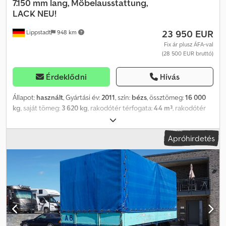
7.150 mm lang, Möbelausstattung,
LACK NEU!
23 950 EUR
Lippstadt
948 km
Fix ár plusz ÁFA-val
(28 500 EUR bruttó)
Érdeklődni
Hívás
Állapot:
használt
, Gyártási év:
2011
, szín:
bézs
, össztömeg:
16 000
kg
, saját tömeg:
3 620 kg
, rakodótér térfogata:
44 m³
, rakodótér
szélesség:
2 460 mm
, raktér hossza:
6 980 mm
, raktérmagasság:
2 560 mm
, Hűtött felépítményes csereszekrény
Apróhirdetés
hűtőberendezéssel, BDF rendszer, 7.150 mm hosszú,
bútorfelszereltséggel, ÚJ FESTÉS! Használt frissáru
csereszekrény, BDF rendszer, 7.150 mm hosszúságban, szigetelt
kivitelben. Magas hátsó portálajtók, kívül elhelyezett rúdzárakkal.
ThermoKing T-600-R-50 hűtőaggregáttal felszerelve. Az egység
friss karbantartáson esett át, és új hűtőközeggel töltötték fel.
Dízelüzemben -20 °C teljesítmény. Kiváló állapotban. ÚJ FESTÉS
RAL 1015 világos elefántcsontban vagy igény szerinti RAL színben.
Gyárilag új, teleszkópos, fekete kitámasztólábak. B karbantartás,