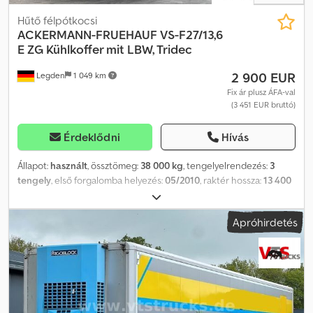
fenntartva.
Hűtő félpótkocsi
ACKERMANN-FRUEHAUF
VS-F27/13,6
E ZG Kühlkoffer mit LBW, Tridec
2 900 EUR
Legden
1 049 km
Fix ár plusz ÁFA-val
(3 451 EUR bruttó)
Érdeklődni
Hívás
Állapot:
használt
, össztömeg:
38 000 kg
, tengelyelrendezés:
3
tengely
, első forgalomba helyezés:
05/2010
, raktér hossza:
13 400
mm
, rakodótér szélesség:
2 480 mm
, raktérmagasság:
2 250 mm
,
teljes szélesség:
2 600 mm
, teljes magasság:
3 850 mm
,
Apróhirdetés
Felszereltség:
ABS
, * Tridec * Emelőhátfal Dwodpfx Adjma E
Rvjxea * Emelt tengely * Frigoblock HK 25 hűtőaggregát *
EuroScan ---- Belső járműszám: 7770 ---- Az elírásokért és az
időközbeni értékesítésért nem vállalunk felelősséget.