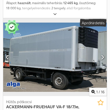
Állapot:
használt
, maximális teherbírás:
12 465 kg
, össztömeg:
18 000 kg
, tengelyelrendezés:
2 tengely
, első forgalomba
helyezés:
12/2013
, raktér hossza:
7 310 mm
, rakodótér szélesség:
2 480 mm
, raktérmagasság:
2 600 mm
, rakodótér térfogata:
47 m³
,
Apróhirdetés
Felszereltség:
ABS, emelőhátfal
, * 6582 – Járműazonosító
telefonos megkeresésekhez * Típus: KA-F 18/7.3E * ABS, BPW-Eco
Plus tengelyek, tárcsafékek, légrugózás (emelés/süllyesztés),
hosszúságban állítható vonókar, tárolórekeszek, horganyzott váz,
hátul beépített lépcső, elektromos kerék * Elöl található ajtók –
átrakodási lehetőség * Világítás, 3 db rögzítő sín a falon, rögzítő
sín a bal és jobb oldalon a padlóban, rögzítőgyűrűk * Bär
rakodóplatform, 1500 kg teherbírás, szélesség: 2,10 m, saját
akkumulátorok * Első tengely gumija: 385/55R22,5 (13/13 mm) *
Második tengely gumija: 265/70R19,5 (13/13 mm) ----E-mail címünk:
Dedpfxeztib Io Adxjwa Szolgáltatásaink: - Rövid távú vagy
vámmatricás forgalmi engedély beszerzése - Átszállítás/szállítás
az EU-ban - Járművek vámkezelése harmadik országba
WhatsApp elérhetőség angol, német, orosz és más nyelveken:
1
/
16
Hűtős pótkocsi
ACKERMANN-FRUEHAUF
VA-F 18/7.1e,