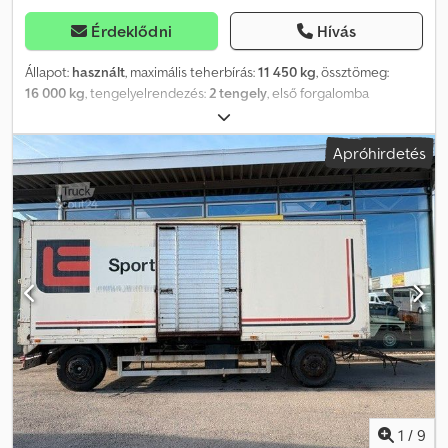
Érdeklődni
Hívás
Állapot:
használt
, maximális teherbírás:
11 450 kg
, össztömeg:
16 000 kg
, tengelyelrendezés:
2 tengely
, első forgalomba
helyezés:
07/2009
, következő vizsga (TÜV):
07/2026
, raktér hossza:
7 000 mm
, rakodótér szélesség:
2 480 mm
, raktérmagasság:
2 700
Apróhirdetés
mm
, Gyártási év:
2009
, Felszereltség:
ABS, emelőhátfal
,
ACKERMANN – KAF 18 – LBW 2,5 TONNA – SZIGETELŐ FALAK – 2,70
M MAGAS – ÚJ FELÉPÍTMÉNY – ----A JÁRMŰ TÖRTÉNETE
Djdpfezlw Eljx Adxewa * NÉMET JÁRMŰ * KÉRELEMRE VIDEÓ
RENDELKEZÉSRE ÁLL A JÁRMŰ FELSZERELTSÉGE * Ackermann
dobozos felépítményű utánfutó * Dobozos felépítmény szigetelő
falakkal * Felépítmény típusa: KAF 18 * Tárcsafékek * Mercedes-
Benz tengelyek * Légrugózás * Rakodófal (2500 kg) * Jung
Fahrzeugbau felépítmény * Pótkerektartó * Szerszámtároló *
Minden gumiabroncs nagyon jó állapotban van * Gumiabroncs
mérete: 385/65 R22.5 * Felépítmény hossza: 7,00 m * Felépítmény
szélessége: 2,48 m * Felépítmény magassága: 2,70 m ----*
KIZÁRÓLAG EXPORT ÉRTÉKESÍTÉS, KIZÁRÓLAG ÓVADÉK
(DEPÓZIT) MEGFIZETÉSÉVEL, MIN. 500 € - 2000 € * EXPORT
1
/
9