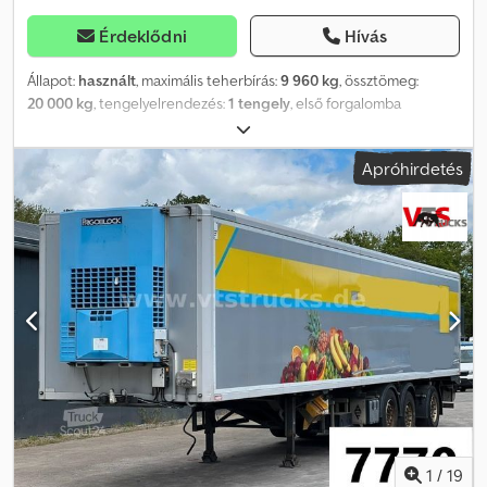
Érdeklődni
Hívás
Állapot:
használt
, maximális teherbírás:
9 960 kg
, össztömeg:
20 000 kg
, tengelyelrendezés:
1 tengely
, első forgalomba
helyezés:
12/2013
, raktér hossza:
11 800 mm
, rakodótér szélesség:
2 500 mm
, raktérmagasság:
2 480 mm
, rakodótér térfogata:
73 m³
,
Apróhirdetés
Felszereltség:
ABS
, Ackermann VS-F 10/11.9 hűtött féltrailer,
Carrier Vector 1950 Mt° hűtőegységgel, kormányzott tengellyel,
LBW Érdeklődni: 0126056 * ABS * EBS Dedpjyfyhdsfx Adxewa * 1
tengelyes, légrugós * Tárcsafékek * Kormányzott tengely *
Kopásálló padló, alumínium padló * 2 db rögzítő sín, jobbra és balra
* Belső világítás * Alvázvédő, alumínium Rakodóplatfó: Bär
Cargolift * Teherbírás: max. 2000 kg Hűtőegység: Carrier Vector
1950 Mt° Méretek (rakter/rakfelület) Raktere hossza: 11 800 mm *
Raktere szélessége: 2500 mm * Raktere magassága: 2480 mm
Gumiabroncsok: 1. tengely: 315 / 70 R 22,5, 30% légrugós /
kormányzott tengely ----Ár: 6900,- EUR + 19% ÁFA További
kérdések esetén a következő telefonszámokon kereshet
bennünket: * Beszélünk: német, angol, francia, lengyel és...?
Helyesírási hibák, tévedések és az előzetes értékesítés joga
1
/
19