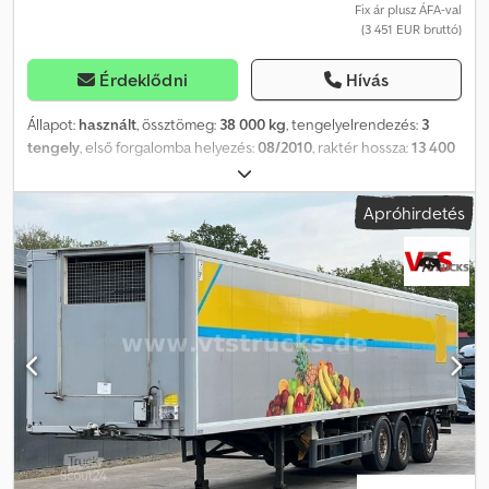
Fix ár plusz ÁFA-val
(3 451 EUR bruttó)
Érdeklődni
Hívás
Állapot:
használt
, össztömeg:
38 000 kg
, tengelyelrendezés:
3
tengely
, első forgalomba helyezés:
08/2010
, raktér hossza:
13 400
mm
, rakodótér szélesség:
2 480 mm
, raktérmagasság:
2 250 mm
,
teljes szélesség:
2 600 mm
, teljes magasság:
3 850 mm
,
Apróhirdetés
Felszereltség:
ABS
, * Tridec * Emelőhátfal * Emelt tengely
Dwedpfjnfxhtjx Adxoa * Frigoblock HK 25 hűtőaggregát *
EuroScan ----Belső járműszám: 7730----A tévedések és közbenső
értékesítés jogát fenntartjuk. WhatsApp támogatás elérhető!
Járművel kapcsolatos kérdések vagy további információk esetén
keressen minket kényelmesen WhatsAppon Whatsapp Whatsapp