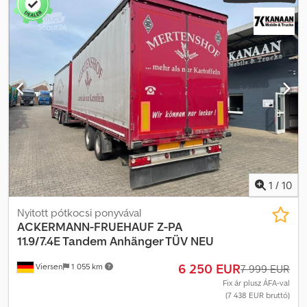
Megengedett össztömeg: 6.100 kg * Saját tömeg: 2.100 kg *
Hasznos teherbírás: 4.000 kg * Azonnal elérhető * Az elírások
jogát fenntartjuk Dwsdpfx Adjzikhzjxsa Kérdése van? Vegye fel
velünk a kapcsolatot gyors tanácsadásért, akár közvetlenül
WhatsApp-on is: Kínálatunk: Nettó értékesítés EU-s cégek
számára érvényes adószámmal/VAT számmal, valamint harmadik
országbeli ügyfeleknek. Lízing és finanszírozás. Valamennyi
vámügyintézés lebonyolítása. Rövidtávú és export rendszámtáblák
ügyintézése. Szállítás kikötőbe. A Kleinanzeigenen feltüntetett
árak bruttó árak, már tartalmazzák a törvényes 19%-os ÁFA-t.
1
/
10
Nyitott pótkocsi ponyvával
ACKERMANN-FRUEHAUF
Z-PA
11.9/7.4E Tandem Anhänger TÜV NEU
6 250 EUR
Viersen
1 055 km
7 999 EUR
Fix ár plusz ÁFA-val
(7 438 EUR bruttó)