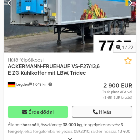
1
/
22
Hűtő félpótkocsi
ACKERMANN-FRUEHAUF
VS-F27/13,6
E ZG Kühlkoffer mit LBW, Tridec
2 900 EUR
Legden
1 049 km
Fix ár plusz ÁFA-val
(3 451 EUR bruttó)
Érdeklődni
Hívás
Állapot:
használt
, össztömeg:
38 000 kg
, tengelyelrendezés:
3
tengely
, első forgalomba helyezés:
08/2010
, raktér hossza:
13 400
mm
, rakodótér szélesség:
2 480 mm
, raktérmagasság:
2 250 mm
,