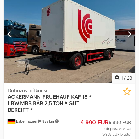
Fa burkolat az oldalfalakon. Függőleges, merevítő sín, alkalmas
rögzítő rudakhoz is. Átlátszó tető. Felújítás: • ÚJ FESTÉS –
magasfényű. Itt RAL 9010 fehér színben, vagy a kívánt RAL színben.
• Új, teleszkópos támasztólábak, fekete színben. • Új
gumitömítések az ajtókon. Dsdpfjzpbbxex Adxewa • A felépítmény
általános felújításon esett át, új műszaki vizsgával. • Új, horganyzott
létra. A megadott értékek hozzávetőleges méretek mm-ben és
kg-ban. Az értékesítés jogát fenntartjuk. Az árak nettó árak, a D-
59558 Lippstadt-Rixbeck telephelyen. További ajánlatok itt: .
1
/
28
Dobozos pótkocsi
ACKERMANN-FRUEHAUF
KAF 18 *
LBW MBB BÄR 2,5 TON * GUT
BEREIFT *
4 990 EUR
Babenhausen
835 km
5 990 EUR
Fix ár plusz ÁFA-val
(5 938 EUR bruttó)