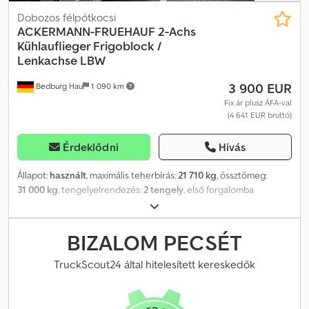
Dobozos félpótkocsi
ACKERMANN-FRUEHAUF
2-Achs
Kühlauflieger Frigoblock /
Lenkachse LBW
3 900 EUR
Bedburg Hau
1 090 km
Fix ár plusz ÁFA-val
(4 641 EUR bruttó)
Érdeklődni
Hívás
Állapot:
használt
, maximális teherbírás:
21 710 kg
, össztömeg:
31 000 kg
, tengelyelrendezés:
2 tengely
, első forgalomba
helyezés:
10/2011
, következő vizsga (TÜV):
10/2025
, raktér hossza:
13 500 mm
, rakodótér szélesség:
2 460 mm
, raktérmagasság:
2 150 mm
, teljes szélesség:
2 600 mm
, teljes magasság:
3 700 mm
,
BIZALOM PECSÉT
Felszereltség:
ABS
, Hűtés: Frigoblock HK25SL, elektromos –
generátor Kormányozható tengely 2 tonnás rakodófelület jó
TruckScout24 által hitelesített kereskedők
állapotban Dedpfxsxqgnts Adxewa Különböző típusú, használt
jármű