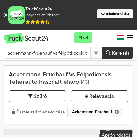
TruckScout24
Az alkalmazásba
Ingyenes az üzletben
Elad
Keresés
Ackermann-Fruehauf Vs Félpótkocsis
Teherautó használt eladó
(43)
Szűrő
Relevancia
Ackermann-Fruehauf
Összes szűrő eltávolítása
Apróhirdetés