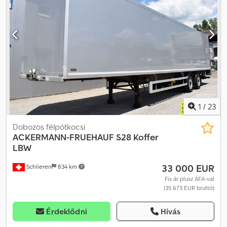
rögzítve), 3 db rögzítősín * Első tengely gumijai: 385/65R22,5 (13/14
mm) * Második tengely gumijai: 385/65R22,5 (13/13 mm) ----E-mail
címünk: Szolgáltatásaink: - Rövid távú vagy vámjellegű forgalmi
engedélyek beszerzése Dsdpfx Aox Hcxiedxewa - EU-szerte
történő szállítást biztosítunk - Járművek vámkezelése harmadik
országba való export esetén WhatsAppon angolul, németül,
oroszul és más nyelveken is tudunk kommunikálni:
1
/
23
Dobozos félpótkocsi
ACKERMANN-FRUEHAUF
S28 Koffer
LBW
33 000 EUR
Schlieren
834 km
Fix ár plusz ÁFA-val
(35 673 EUR bruttó)
Érdeklődni
Hívás