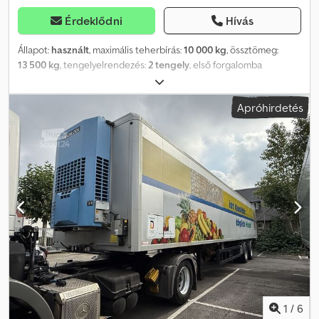
Érdeklődni
Hívás
Állapot:
használt
, maximális teherbírás:
10 000 kg
, össztömeg:
13 500 kg
, tengelyelrendezés:
2 tengely
, első forgalomba
helyezés:
11/2007
, következő vizsga (TÜV):
05/2027
, raktér hossza:
7 100 mm
, rakodótér szélesség:
2 500 mm
, raktérmagasság:
2 700
Apróhirdetés
mm
, Gyártási év:
2007
, Felszereltség:
ABS
, ACKERMANN Tandem
pótkocsi * Üzembe helyezés: 2007/11 * Hasznos teherbírás: 10 000
kg * Saját tömeg: 3 500 kg Dedozgpixspfx Adxjwa * Állítható
magasságú vontatórúd * Gumik állapota kb. 80–90% *
285/70R19.5 * Műszaki érvényes: 2027/05-ig * Biztonsági vizsga
érvényes: 2026/11-ig * Német forgalomba helyezés
1
/
6