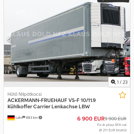
1
/
23
Hűtő félpótkocsi
ACKERMANN-FRUEHAUF
VS-F 10/11.9
Kühlkoffer Carrier Lenkachse LBW
6 900 EUR
Lahr
883 km
9 900 EUR
Fix ár plusz ÁFA-val
(8 211 EUR bruttó)