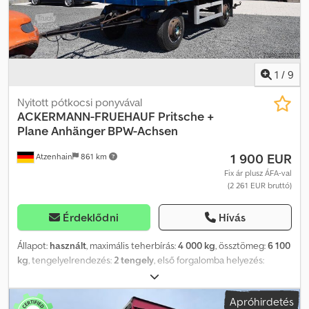
tömítettségvizsgálat, új tengelytömítés és ékszíj is jár hozzá.
Üzemóra: 568, Dízel: 32, Elektromos: 81. Belső felszereltség / raktér:
- Dedpfx Asy Sbfredxewa
1
/
9
Nyitott pótkocsi ponyvával
ACKERMANN-FRUEHAUF
Pritsche +
Plane Anhänger BPW-Achsen
1 900 EUR
Atzenhain
861 km
Fix ár plusz ÁFA-val
(2 261 EUR bruttó)
Érdeklődni
Hívás
Állapot:
használt
, maximális teherbírás:
4 000 kg
, össztömeg:
6 100
kg
, tengelyelrendezés:
2 tengely
, első forgalomba helyezés:
03/1958
, raktér hossza:
4 575 mm
, rakodótér szélesség:
2 495 mm
,
Gyártási év:
1958
, * Ackermann pótkocsi * Rakteres ponyvás
Apróhirdetés
felépítmény * Gumik: lásd a képeken * BPW tengelyek *