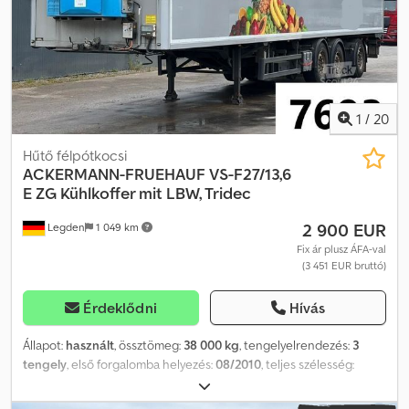
1
/
20
Hűtő félpótkocsi
ACKERMANN-FRUEHAUF
VS-F27/13,6
E ZG Kühlkoffer mit LBW, Tridec
2 900 EUR
Legden
1 049 km
Fix ár plusz ÁFA-val
(3 451 EUR bruttó)
Érdeklődni
Hívás
Állapot:
használt
, össztömeg:
38 000 kg
, tengelyelrendezés:
3
tengely
, első forgalomba helyezés:
08/2010
, teljes szélesség:
2 600 mm
, teljes magasság:
3 850 mm
, Felszereltség:
ABS
, *
Tridec * Emelőhátfal (Ladebordwand) * Emelő tengely (Liftachse)