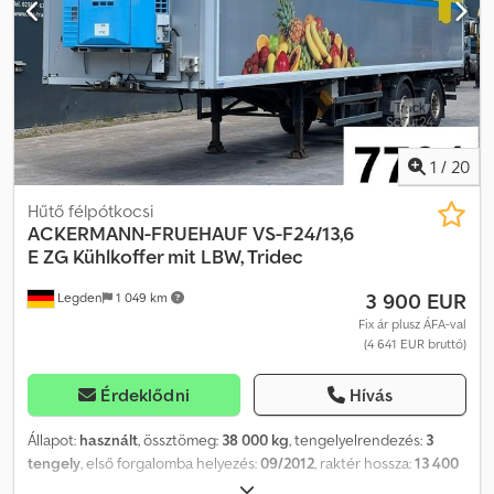
1
/
20
Hűtő félpótkocsi
ACKERMANN-FRUEHAUF
VS-F24/13,6
E ZG Kühlkoffer mit LBW, Tridec
3 900 EUR
Legden
1 049 km
Fix ár plusz ÁFA-val
(4 641 EUR bruttó)
Érdeklődni
Hívás
Állapot:
használt
, össztömeg:
38 000 kg
, tengelyelrendezés:
3
tengely
, első forgalomba helyezés:
09/2012
, raktér hossza:
13 400
mm
, rakodótér szélesség:
2 480 mm
, raktérmagasság:
2 250 mm
,