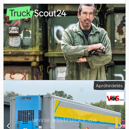
teljes szélesség:
2 600 mm
, teljes magasság:
3 850 mm
,
Felszereltség:
ABS
, * Tridec * Emelőhátfal * Emelőtengely *
Frigoblock HK 25 hűtőegység Dwsdsllr H Ropfx Adxea * EuroScan
----Belső járműszám: 7707----Az elírások és közbenső értékesítés
jogát fenntartjuk. WhatsApp-támogatás elérhető! Járművel
kapcsolatos kérdés vagy további információ esetén forduljon
hozzánk kényelmesen WhatsApp-on keresztül. Whatsapp
Whatsapp
Jármű eladó?
Létrehozás hirdetés
Apróhirdetés