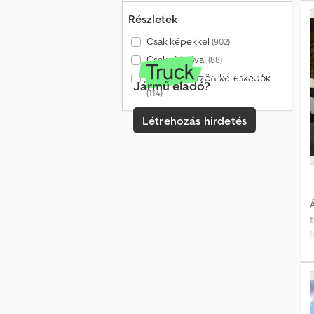
l
Részletek
Csak képekkel
(902)
Csak videóval
(88)
Csak ellenőrzött kereskedők
Jármű eladó?
(114)
Létrehozás hirdetés
Á
b