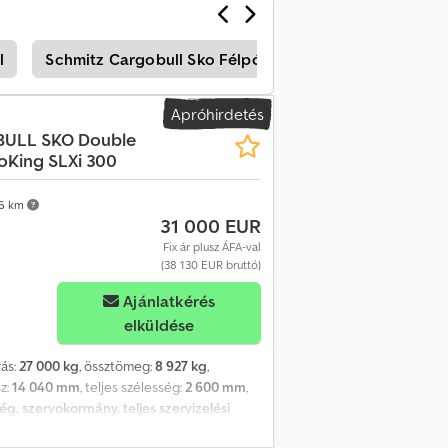
kal a berendezés mögött. Cedjzrdr Sspfx
-dízel igazolás. Gumiabroncsok: 385/65
l
Schmitz Cargobull Sko Félpótkocsis Teherautó
S
jes magasság (terhelés nélkül) – 4 000 mm.
 Gumiabroncs-információk Bal elöl – 5 mm
m Jobb hátul – 5 mm
Apróhirdetés
BULL
SKO Double
King SLXi 300
6 km
31 000 EUR
Fix ár plusz ÁFA-val
(38 130 EUR bruttó)
Ajánlatkérés
elküldése
rás:
27 000 kg
, össztömeg:
8 927 kg
,
sz:
14 040 mm
, teljes szélesség:
2 600 mm
,
g, szervokormány, teljes szervizelési
s elektromos Tengelygyártó – SCB Teljes