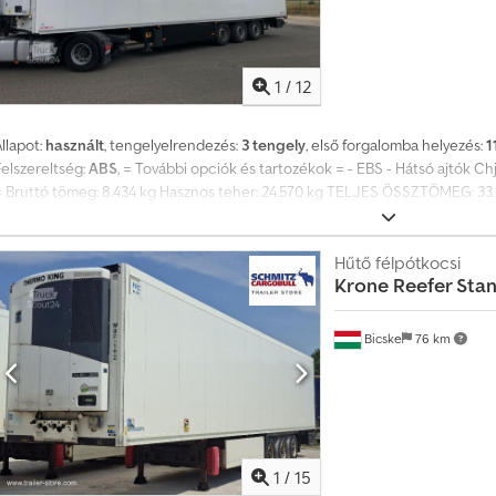
1
/
12
llapot:
használt
, tengelyelrendezés:
3 tengely
, első forgalomba helyezés:
1
Felszereltség:
ABS
, = További opciók és tartozékok = - EBS - Hátsó ajtók C
= Bruttó tömeg: 8.434 kg Hasznos teher: 24.570 kg TELJES ÖSSZTÖMEG: 33
Hűtő félpótkocsi
Krone
Reefer Sta
Bicske
76 km
1
/
15