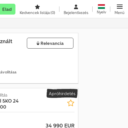
Elad
Nyelv
Kedvencek listája
(0)
Bejelentkezés
Menü
znált
Relevancia
távolítása
Apróhirdetés
ítás
l
SKO 24
300
34 990 EUR