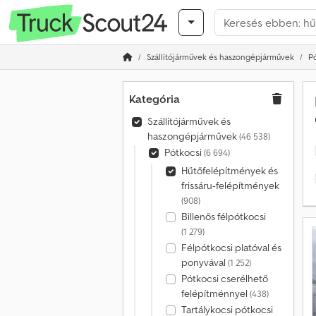
Szállítójárművek és haszongépjárművek
P
Kategória
Szállítójárművek és
haszongépjárművek
(46 538)
Pótkocsi
(6 694)
Hűtőfelépítmények és
frissáru-felépítmények
(908)
Billenős félpótkocsi
(1 279)
Félpótkocsi platóval és
ponyvával
(1 252)
Pótkocsi cserélhető
felépítménnyel
(438)
Tartálykocsi pótkocsi