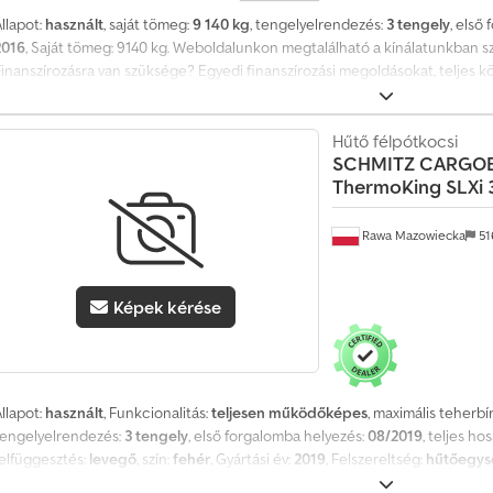
llapot:
használt
, saját tömeg:
9 140 kg
, tengelyelrendezés:
3 tengely
, első
2016
, Saját tömeg: 9140 kg. Weboldalunkon megtalálható a kínálatunkban sz
Finanszírozásra van szüksége? Egyedi finanszírozási megoldásokat, teljes k
szolgáltatásokat kínálunk. Szívesen nyújtunk személyes tanácsadást. Chsd
Hűtő félpótkocsi
SCHMITZ CARGO
ThermoKing SLXi 
J
Rawa Mazowiecka
51
á
r
m
Képek kérése
ű
e
l
a
d
llapot:
használt
, Funkcionalitás:
teljesen működőképes
, maximális teherbí
ó
tengelyelrendezés:
3 tengely
, első forgalomba helyezés:
08/2019
, teljes hos
?
felfüggesztés:
levegő
, szín:
fehér
, Gyártási év:
2019
, Felszereltség:
hűtőegysé
előélet
, Műszaki specifikáció Hűtőegység - THERMO KING SLXi 300, dízel és