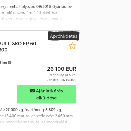
 forgalomba helyezés:
09/2016
, Gyártási év:
ereplő összes jármű áttekintése.
örű szervizcsomagokat és telematikai
pfx Aezn D Ededyea
Apróhirdetés
BULL
SKO FP 60
300
6 km
26 100 EUR
Fix ár plusz ÁFA-val
(32 103 EUR bruttó)
Ajánlatkérés
elküldése
rás:
27 000 kg
, össztömeg:
8 809 kg
,
sz:
13 400 mm
, teljes szélesség:
2 460 mm
,
g, szervokormány, teljes szervizelési
 elektromos Chjdjzr Ed Nspfx Adyja