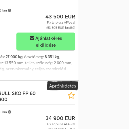
 ISO-raklaphoz. ROTOS SCB futómű
 Bal középső – 5 mm Jobb középső – 5 mm
6 km
43 500 EUR
Fix ár plusz ÁFA-val
(53 505 EUR bruttó)
Ajánlatkérés
elküldése
rás:
27 000 kg
, össztömeg:
8 351 kg
,
sz:
13 550 mm
, teljes szélesség:
2 600 mm
,
g, szervokormány, teljes szervizelési
Box-szal, OptiSet-tel és modulációval.
acél reteszkarral. Műanyag szerszámosláda
Apróhirdetés
yag üzemanyagtartály, 245 liter, 1
BULL
SKO FP 60
385/65 R22.5. Teljes hossz – 13550 mm. A
300
 Raklap-rögzítő rendszer, 36 Euro/24 ISO-
zigetelt szellőzőnyílás a bal hátsó ajtó
m Középen balra – 12 mm Középen jobbra –
6 km
34 900 EUR
Fix ár plusz ÁFA-val