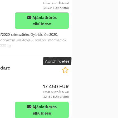
Fix ár plusz ÁFA-val
(44 437 EUR bruttó)
Ajánlatkérés
elküldése
1/2020
, szín:
szürke
, Gyártási év:
2020
,
hjdpfxezrm Uvs Adyja = További információk
.000 kg
Apróhirdetés
ndard
17 450 EUR
Fix ár plusz ÁFA-val
(22 162 EUR bruttó)
Ajánlatkérés
elküldése