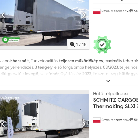
Teljes magasság (terhelés nélkül) – 4 008 mm. Raklapállvány 36 euro- / 24
(tárcsafékek). Gumiabroncs információk Bal első – 5 mm Jobb első – 5 mm
Rawa Mazowiecka
51
Bal hátsó – 5 mm Jobb hátsó – 5 mm
1
/
16
llapot:
használt
, Funkcionalitás:
teljesen működőképes
, maximális teherbí
tengelyelrendezés:
3 tengely
, első forgalomba helyezés:
03/2023
, teljes hos
felfüggesztés:
levegő
, szín:
fehér
, Gyártási év:
2023
, Felszereltség:
hűtőegysé
előélet
, műszaki specifikáció FP 60 SMART. THERMO KING SLXi 300 - 50, Blue
Szigetelt, dupla hátsó ajtók (FP, NX17), habszivaccsal, dupla rozsdamentes 
edélrögzítővel, tárolóval és fiókkal a szekrény mögött. SCHMITZ fekete műan
Hűtő félpótkocsi
SCHMITZ CARGO
töltőnyílás; bioüzemanyaghoz való alkalmasság ellenőrizve. Gumiabroncsok: 
ThermoKing SLXi 
pótkocsi teljes szélessége – 2600 mm. Teljes magasság (üresen) – 4009 mm.
raklap számára. ROTOS SCB futómű (tárcsafékek). Csdpezq Dmmefx Adyeha 1 s
felső részén. Gumiabroncs-információk Elöl balra – 6 mm Elöl jobbra – 6 m
Rawa Mazowiecka
51
12 mm Hátul balra – 9 mm Hátul jobbra – 9 mm