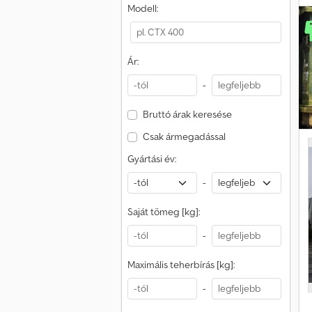
T
Modell:
Ár:
-
Bruttó árak keresése
Csak ármegadással
Gyártási év:
-
Saját tömeg [kg]:
-
Maximális teherbírás [kg]:
-