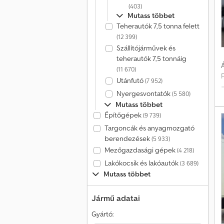
(403)
Mutass többet
Teherautók 7,5 tonna felett
(12 399)
Szállítójárművek és
teherautók 7,5 tonnáig
Á
(11 670)
Utánfutó
(7 952)
Nyergesvontatók
(5 580)
Mutass többet
Építőgépek
(9 739)
Targoncák és anyagmozgató
berendezések
(5 933)
Mezőgazdasági gépek
(4 218)
Lakókocsik és lakóautók
(3 689)
Mutass többet
Jármű adatai
Gyártó: