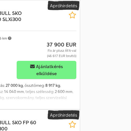
getelt oldalfal, 60 mm Műanyagból készült
Apróhirdetés
endszer (EBS) Blokkolásgátló rendszer (ABS)
BULL
SKO
 Érintőkapcsoló a hátsó ajtóhoz Alumínium
 SLXi300
/65R22.5 (11.75x22.5) Két szintű raktér,
rópáléta Hossz/szélesség/magasság – 1341
– 8710 kg 3 tengely Európáléta-polc 36
 mm Középen balra – 8 mm Chjdpfszrdr Eex
6 km
37 900 EUR
Fix ár plusz ÁFA-val
(46 617 EUR bruttó)
Ajánlatkérés
elküldése
rás:
27 000 kg
, össztömeg:
8 917 kg
,
sz:
14 040 mm
, teljes szélesség:
2 600 mm
,
g, szervokormány, teljes szervizelési
tű V7 1650 rendszer 11x3 EUR raklaphoz, 22
Box-szal, OptiSet-tel és modulációval.
Apróhirdetés
reteszelőrúddal. Műanyag szerszámosláda
BULL
SKO FP 60
SCHMITZ 245 l üzemanyagtartály, 1
300
 mm. Pótkocsi teljes szélessége: 2 600 mm.