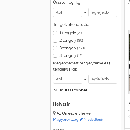
Á
Össztömeg [kg]:
-
Tengelyelrendezés:
1 tengely
(20)
2 tengely
(80)
3 tengely
(759)
3 tengely
(12)
Megengedett tengelyterhelés (1.
tengely) [kg]:
-
Mutass többet
Helyszín
Á
Az Ön észlelt helye:
Magyarország
(módosítani)