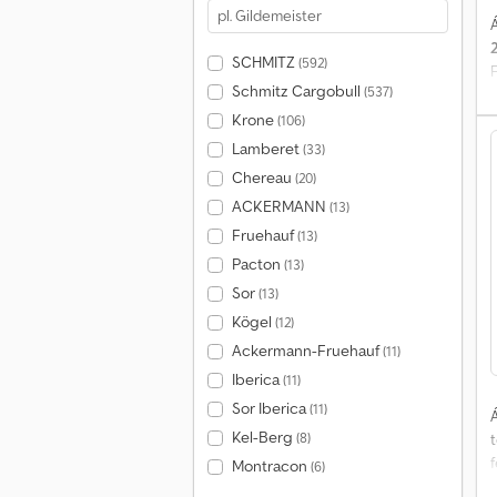
Á
SCHMITZ
(592)
Schmitz Cargobull
(537)
Krone
(106)
Lamberet
(33)
Chereau
(20)
ACKERMANN
(13)
Fruehauf
(13)
Pacton
(13)
Sor
(13)
Kögel
(12)
Ackermann-Fruehauf
(11)
Iberica
(11)
Sor Iberica
(11)
Á
Kel-Berg
(8)
Montracon
(6)