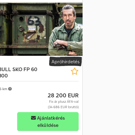
lrúddal FP-szigetelt oldalfal, 60 mm
ékrendszer EBS Blokkolásgátló rendszer
zőkapcsoló a hátsó ajtóhoz Alumínium
upla fedélzet 22 gerendával
 249 cm / 265 cm Maximális összsúly
6 EUR raklaphoz Gumiabroncs információk
al hátsó - 7 mm Jobb hátsó - 7 mm
Apróhirdetés
BULL
SKO FP 60
300
6 km
28 200 EUR
Fix ár plusz ÁFA-val
(34 686 EUR bruttó)
Ajánlatkérés
elküldése