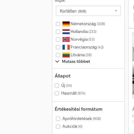
sugár:
Korlátlan
(908)
mitz Cargobull Alváz
Schmitz Cargobull Váltóalváz
R
Németország
(308)
Hollandia
(233)
Norvégia
(53)
Franciaország
(42)
Litvánia
(38)
Mutass többet
Állapot
Új
(34)
Használt
(874)
Értékesítési formátum
Á
Apróhirdetések
(908)
Aukciók
(0)