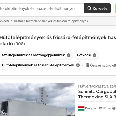
Keresés
ótkocsi
Használt hűtőfelépítmények és frissáru-felépítmények
Hűtőfelépítmények és frissáru-felépítmények has
eladó
(908)
Szállítójárművek és haszongépjárművek
Pótkocsi
Hűtőfelépítmények és frissáru-felépítmények
Összes szűrő el
Hűtve/fagyasztva száll
Schmitz Cargobul
Thermoking SLXI
Kisigmand
121 km