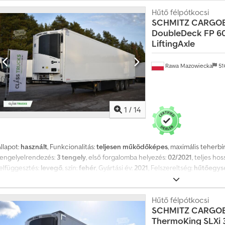
égrugózás Szigetelt, dupla szárnyú hátsó ajtók, 4 acél zárórudakkal FP-szi
szerszámtároló, fedéltartóval Üzemanyagtartály, 245 l Elektronikus fékezőr
Hűtő félpótkocsi
SCHMITZ CARGO
ROTOS SCB (tárcsafékek) Hőmérő Szigetelt szellőzőnyílás a bal hátsó ajtón
DoubleDeck FP 60
gerenda-padló Kerek alakú pótkeréktartó, 2 kerékhez (6+1) gumiabroncs – 385
LiftingAxle
állítható magassággal és 22 alumínium tartóval Rakodóképesség: 33 / 66 eu
cm / 246 cm / 265 cm Megengedett össztömeg – 39 000 kg Kb. saját tömeg 
európálétához Gumiabroncs-információk Elöl balra – 6 mm Elöl jobbra – 6
Rawa Mazowiecka
51
Adyoa Középen jobbra – 8 mm Hátul balra – 8 mm Hátul jobbra – 9 mm
1
/
14
llapot:
használt
, Funkcionalitás:
teljesen működőképes
, maximális teherbí
tengelyelrendezés:
3 tengely
, első forgalomba helyezés:
02/2021
, teljes hos
felfüggesztés:
levegő
, szín:
fehér
, Gyártási év:
2021
, Felszereltség:
hűtőegysé
előélet
, Műszaki specifikációk FP 60 SMART. Állítható magasságú dupla szin
db alumínium tartóval. Chjdpjzrdrxefx Adyja THERMO KING SLXi 300 - 50 Blue
Hőszigetelt dupla hátsó ajtók (FP, NX17) habból, dupla rozsdamentes acél 
Hűtő félpótkocsi
SCHMITZ CARGO
fedélrögzítővel, tokokkal és fiókkal a berendezés mögött. Fekete műanyag 
ThermoKing SLXi 
etöltőnyílás; BIO-dízel igazolás. Gumik – 385/65R22.5. Teljes hossz – 13 550