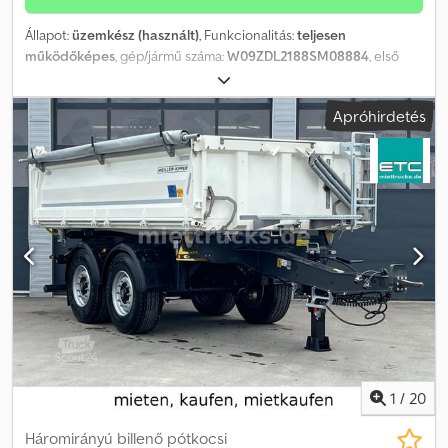
Állapot:
üzemkész (használt)
, Funkcionalitás:
teljesen
működőképes
, gép/jármű száma:
W09ZDL2188SM08884
, első
forgalomba helyezés:
10/2008
, saját tömeg:
4 480 kg
, össztömeg:
18 000 kg
, Gyártási év:
2008
, Az utánfutó kihasználatlanság miatt
Apróhirdetés
eladó. Csak személyes átvétellel, Marburg-Biedenkopfban
található. Crodpfjzda D Njx Angof
1
/
20
Háromirányú billenő pótkocsi