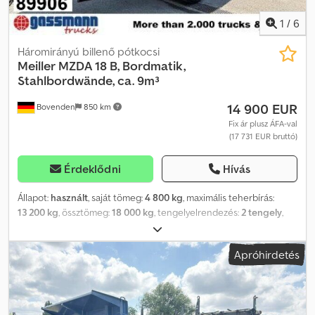
vegye fel velünk a kapcsolatot!
1
/
6
Háromirányú billenő pótkocsi
Meiller
MZDA 18 B, Bordmatik,
Stahlbordwände, ca. 9m³
14 900 EUR
Bovenden
850 km
Fix ár plusz ÁFA-val
(17 731 EUR bruttó)
Érdeklődni
Hívás
Állapot:
használt
, saját tömeg:
4 800 kg
, maximális teherbírás:
13 200 kg
, össztömeg:
18 000 kg
, tengelyelrendezés:
2 tengely
,
első forgalomba helyezés:
05/2011
, következő vizsga (TÜV):
02/2027
, raktér hossza:
4 900 mm
, rakodótér szélesség:
2 380 mm
,
Apróhirdetés
raktérmagasság:
800 mm
, felfüggesztés:
levegő
, abroncs méret:
385/65R22.5
, szín:
piros
, futásteljesítmény:
1 001 km
, hajtástípus:
egyéb
, vezetőfülke:
egyéb
, Felszereltség:
ABS
, Jármű helye:
szállítás alatt / tranzitt, acél váz, oldalfalemelő bal oldalon, 2