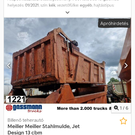
helyezés:
01/2021
, szín:
kék
, vezetőfülke:
egyéb
, hajtástípus:
egyéb
, raktér hossza:
6 100 mm
, rakodótér szélesség:
2 420 mm
,
raktérmagasság:
1 000 mm
, Gyártási év:
2021
, Jármű helye:
Apróhirdetés
Bovenden. Crodpjzmy Iljfx Angjf Felépítmény: Meiller
háromoldalas, billenthető felépítmény, alumínium oldalfalakkal,
teljes hossza 6940 mm. Segédváz teljes hossza: 6490 mm. Váz
szélessége elöl: 900 mm. Váz szélessége hátul: 850 mm. A
tartozékok felsorolása nem minősül garanciának, a műszaki
változtatások, a köztes értékesítés és a hibák jogát fenntartjuk!
1
/
6
Billenő teherautó
Meiller
Meiller Stahlmulde, Jet
Design 13 cbm