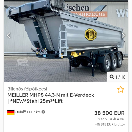
regisztráció: 2014 * Légrugós * Dobfékek * BPW ECO PLUS
tengelyek * Saját tömeg: 4780 kg * Teherbírás: 13 220 kg *
Felépítmény méretei: 4,95 x 2,38 x 0,90 (m) Credpfjznq Hujx Angef
1
/
16
Billenős félpótkocsi
MEILLER
MHPS 44.3-N mit E-Verdeck
| *NEW*Stahl 25m³*Lift
38 500 EUR
Stuhr
1 007 km
Fix ár plusz ÁFA-val
(45 815 EUR bruttó)