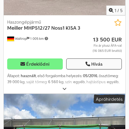
1
/
5
Haszongépjármű
Meiller
MHPS12/27 Noss1 KISA 3
13 500 EUR
Waltrop
1 005 km
Fix ár plusz ÁFA-val
(16 065 EUR bruttó)
Érdeklődni
Hívás
Állapot:
használt
, első forgalomba helyezés:
05/2016
, össztömeg:
39 000 kg
, saját tömeg:
6 560 kg
, szín:
egyéb
, hajtástípus:
egyéb
,
kibocsátási osztály:
nincs
, maximális teherbírás:
32 440 kg
,
következő vizsga (TÜV):
10/2026
, felfüggesztés:
egyéb
, hátsó
Apróhirdetés
gumiabroncs méret:
385/65 R22.5
, vezetőfülke:
egyéb
, * Kettős
zár * ABS (blokkolásgátló rendszer) * Támasztó szerkezet *
Beépített nyeregszerkezet-magasság: 1220 mm * BPW tengelyek
* Egyszerű gerendás váz * Egyedi kerékdob * Gumitömítés *
Nagynyomású billenőhenger Csdpfx Aezqzlajngjrf * König