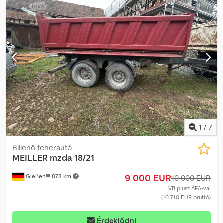
Vonószem 40 mm átmérővel a DIN 74054-40 szerint • Keresztirányú
tartókba integrált 2-2 pneumatikus rögzítés Csdpfx Asv Hmp
Hengerf • Két egyedi tengely (technikai tengelyterhelés 9,00 t)
ikerkerekes kivitelben ABS-szel • Ikerabroncsok • Elektronikus
ABS • EBS-E • 4S/3M kivitel • ABS dugó ISO 7638 • 60 l-es alumínium
légsűrítőtartály • Légrugós rendszer süllyesztő funkcióval • Egy
szerszámosláda • Egy hálós láda • Csavarozható aláfutásgátló •
Vonórúd hossza: 2 600 mm • 2 x munkalámpa hátul Az adatok
tájékoztató jellegűek, a köztes értékesítés jogát fenntartjuk / A
képek referenciaként szolgálnak
1
/
7
Billenő teherautó
MEILLER
mzda 18/21
9 000 EUR
Gießen
878 km
10 000 EUR
VB plusz ÁFA-val
(10 710 EUR bruttó)
Érdeklődni