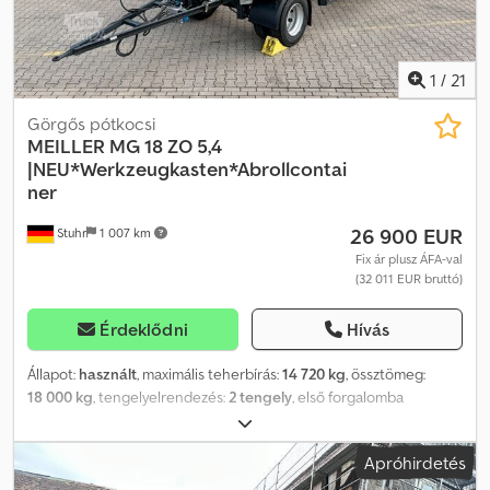
1
/
21
Görgős pótkocsi
MEILLER
MG 18 ZO 5,4
|NEU*Werkzeugkasten*Abrollcontai
ner
26 900 EUR
Stuhr
1 007 km
Fix ár plusz ÁFA-val
(32 011 EUR bruttó)
Érdeklődni
Hívás
Állapot:
használt
, maximális teherbírás:
14 720 kg
, össztömeg:
18 000 kg
, tengelyelrendezés:
2 tengely
, első forgalomba
helyezés:
07/2026
, Gyártási év:
2025
, Felszereltség:
ABS
, • Acél
futóműváz két hossztartóval és oldalsó görgős vezetéssel,
Apróhirdetés
valamint kopásálló futófelülettel a konténergörgőkhöz •
Magasságban állítható, alacsony karbantartást igénylő vonórúd •