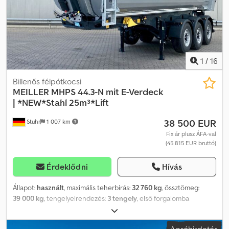
beleértve a feljutó létra bal oldalán, a vázhoz * 1 x LED
munkalámpa * alváz és váz színe: Fekete-szürke RAL 7021 * billenő
felépítmény színe: Fehér-alumínium RAL 9006 * ponyva színe: RAL
9006 fehér-alumínium Minden adat tájékoztató jellegű / Előzetes
értékesítés fenntartva.
1
/
16
Billenős félpótkocsi
MEILLER
MHPS 44.3-N mit E-Verdeck
| *NEW*Stahl 25m³*Lift
38 500 EUR
Stuhr
1 007 km
Fix ár plusz ÁFA-val
(45 815 EUR bruttó)
Érdeklődni
Hívás
Állapot:
használt
, maximális teherbírás:
32 760 kg
, össztömeg:
39 000 kg
, tengelyelrendezés:
3 tengely
, első forgalomba
helyezés:
07/2026
, raktér hossza:
7 600 mm
, rakodótér szélesség:
2 200 mm
, raktérmagasság:
1 500 mm
, rakodótér térfogata:
25 m³
,