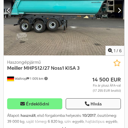
csatlakozó 2'' * Egyszerű emelőtengely * Dobfék * Összecsukható
alvázvédelem
1
/
6
Haszongépjármű
Meiller
MHPS12/27 Noss1 KISA 3
14 500 EUR
Waltrop
1 005 km
Fix ár plusz ÁFA-val
(17 255 EUR bruttó)
Érdeklődni
Hívás
Állapot:
használt
, első forgalomba helyezés:
10/2017
, össztömeg:
39 000 kg
, saját tömeg:
6 820 kg
, szín:
egyéb
, hajtástípus:
egyéb
,
kibocsátási osztály:
nincs
, maximális teherbírás:
32 180 kg
,