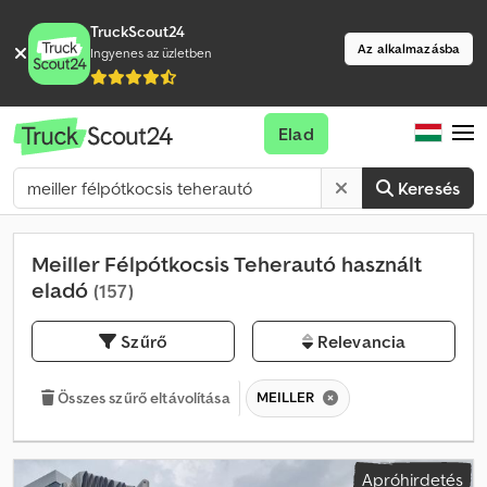
TruckScout24
Az alkalmazásba
Ingyenes az üzletben
Elad
Keresés
Meiller Félpótkocsis Teherautó használt
eladó
(157)
Szűrő
Relevancia
MEILLER
Összes szűrő eltávolítása
Apróhirdetés