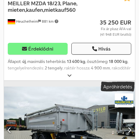
MEILLER
MZDA 18/23, Plane,
mieten,kaufen,mietkauf560
35 250 EUR
Heuchelheim
881 km
Fix ár plusz ÁFA-val
(41 948 EUR bruttó)
Érdeklődni
Hívás
Állapot:
új
, maximális teherbírás:
13 400 kg
, össztömeg:
18 000 kg
,
tengelyelrendezés:
2 tengely
, raktér hossza:
4 900 mm
, rakodótér
szélesség:
2 380 mm
, raktérmagasság:
900 mm
, rakodótér
térfogata:
10 m³
, Felszereltség:
ABS
, hengerről hátsó fal
Apróhirdetés
excenteres zárral rugóval tehermentesített, lengő és lehajtható
bal oldali fal lengő jobb oldali fal lengő hátsó fal 5 mm-es HBW 450-
es padlólemez (Hardox® 450 vagy azzal egyenértékű anyag) BPW
tengelyek tárcsafékek 22,5"-os felnihez ET120-as behelyezési
mélység légrugós billenőplatós szín: tiszta fehér RAL 9010 Crodsy
Ngwzopfx Angof kiváló felszereltség bérlés, vásárlás, lízing bérlés
540 eurótól havonta (nettó, teljes körű szolgáltatással, a futamidő
függvényében változó bérleti díjak) az összes információ itt