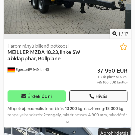
található: / lízing példa: 560 euró havonta (nettó), 48 hónapos
futamidővel, 7500 eurós (nettó) előleg befizetésével és 5000
eurós (nettó) végső részlettel az összes adat nettó, amelyhez
hozzáadódik az ÁFA, és a jó hitelképesség feltétele
1
/
17
Háromirányú billenő pótkocsi
MEILLER
MZDA 18.23, linke SW
abklappbar, Rollplane
37 950 EUR
Egestorf
949 km
Fix ár plusz ÁFA-val
(45 160 EUR bruttó)
Érdeklődni
Hívás
Állapot:
új
, maximális teherbírás:
13 200 kg
, össztömeg:
18 000 kg
,
tengelyelrendezés:
2 tengely
, raktér hossza:
4 900 mm
, rakodótér
szélesség:
2 380 mm
, raktérmagasság:
900 mm
, Gyártási év:
2026
,
Fék: * Wabco TEBS-E / ABS (elektronikus fékrendszer RSS-sel) *
Apróhirdetés
Vészlazító berendezés rugóerőtárolós munkahengerekhez * 420