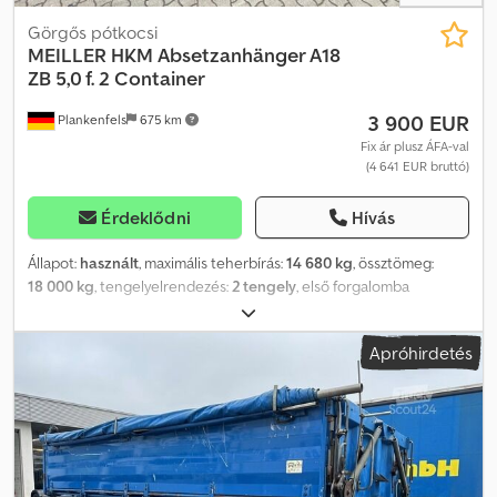
Görgős pótkocsi
MEILLER
HKM Absetzanhänger A18
ZB 5,0 f. 2 Container
3 900 EUR
Plankenfels
675 km
Fix ár plusz ÁFA-val
(4 641 EUR bruttó)
Érdeklődni
Hívás
Állapot:
használt
, maximális teherbírás:
14 680 kg
, össztömeg:
18 000 kg
, tengelyelrendezés:
2 tengely
, első forgalomba
helyezés:
12/2007
, következő vizsga (TÜV):
09/2026
, raktér hossza:
6 750 mm
, rakodótér szélesség:
1 750 mm
, teljes szélesség:
2 510
Apróhirdetés
mm
, Felszereltség:
ABS
, HKM Meiller billenctömeges vontató – A
18 ZB 5,0, alacsony rakterű kivitel / dobfékek / laprugó /
horganyzott váz Vonófej süllyesztő mechanizmus, pneumatikusan
süllyeszthető vonófej 2 TENGELYES – Billenctömeges vontató –
Alkalmas max. 2 x 10 m³-es billenctartályok szállítására a DIN 30720
szerint ---- Megengedett össztömeg: 18 000 kg, Súly: 3 320 kg,
Hasznos teher: 14 680 kg, Tengelyek: 2, BPW eco Bergische