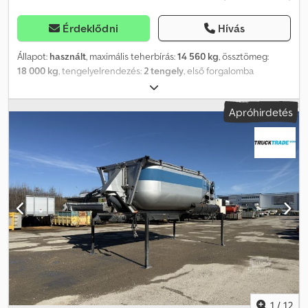
Érdeklődni
Hívás
Állapot:
használt
, maximális teherbírás:
14 560 kg
, össztömeg:
18 000 kg
, tengelyelrendezés:
2 tengely
, első forgalomba
helyezés:
01/2024
, következő vizsga (TÜV):
01/2027
, Felszereltség:
ABS
, • Acél alvázkeret két hosszanti tartóval és oldalsó
Apróhirdetés
görgővezetékkel, valamint kopásálló futófelülettel
konténerkerekekhez. • Magasságban állítható,
karbantartásigénytelen vonórud. • 40 mm átmérőjű vonófej. • 2-2
pneumatikus, a kereszttartókba integrált zárszerkezet. •
Előkészítés Meiller Smartboardhoz. • Két egyedi tengely (9,00
tonnás megengedett tengelyterhelés) ikerkerekekkel, ABS-sel. •
Ikerkerekek. • Elektronikus ABS. • EBS-E. • 45/3M kivitel. • ABS-
csatlakozó ISO 7638. Crodpfx Aozr A A Njngof • 60 literes
alumínium légtartály. • Légrugózás süllyesztő berendezéssel. • Egy
szerszámtároló. • Egy hálótároló. • Csavarozható alvázvédő. •
Vonóvillánk 2700 mm. A fentiek tájékoztató jellegűek, a változtatás
jogát fenntartjuk.
1
/
12