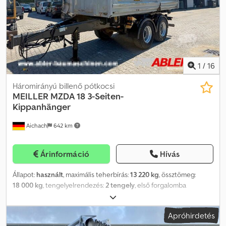
tárolós fék Elektromos rendszer: 24 Volt, az StVZO előírásainak
megfelelően, többkamrás lámpák, keret- és rendszámvilágítás
Alvázvédő: Merev kivitelben Festés: Tűzi horganyzott
1
/
16
Háromirányú billenő pótkocsi
MEILLER
MZDA 18 3-Seiten-
Kippanhänger
Aichach
642 km
Árinformáció
Hívás
Állapot:
használt
, maximális teherbírás:
13 220 kg
, össztömeg:
18 000 kg
, tengelyelrendezés:
2 tengely
, első forgalomba
helyezés:
02/2014
, raktér hossza:
4 950 mm
, rakodótér szélesség:
2 380 mm
, raktérmagasság:
900 mm
, * Meiller MZDA 18,
Apróhirdetés
háromoldalról billenthető pótkocsi, Bordmatik rendszerrel * Első