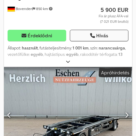
5 900 EUR
Bovenden
850 km
Fix ár plusz ÁFA-val
(7 021 EUR bruttó)
Érdeklődni
Hívás
Állapot:
használt
, futásteljesítmény:
1 001 km
, szín:
narancssárga
,
vezetőfülke:
egyéb
, hajtástípus:
egyéb
, rakodótér térfogata:
13
m³
, raktér hossza:
4 600 mm
, rakodótér szélesség:
2 340 mm
,
raktérmagasság:
1 200 mm
, Jármű helye: Bovenden, acél
Apróhirdetés
felépítmény. Felépítmény: 3 tengelyes teherautóhoz, kb. 13 m³,
hidraulikus hátsó ajtó. Tetővédő. A tartozékokkal kapcsolatos
információk jellegükből adódóan nem garantáltak, a műszaki
változtatások, az előzetes értékesítés és a hibák joga fenntartva!
Codpfx Ansvhgy Ujgsrf