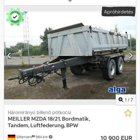
következő vizsga (TÜV):
03/2027
, felfüggesztés:
egyéb
, rakodótér
Apróhirdetés
térfogata:
24 m³
, raktér hossza:
7 500 mm
, rakodótér szélesség:
2 300 mm
, raktérmagasság:
1 400 mm
, hátsó gumiabroncs méret:
385/65 R 22.5
, vezetőfülke:
egyéb
, tengelytáv:
1 310 mm
, * Kettős
zárórendszer Codszqzlgepfx Angorf * ABS (blokkolásgátló
fékrendszer) * Támasztó szerkezet * Beépített nyergesvontató-
csatlakozó magassága: 1220 mm * BPW tengelyek * Egyszerű
keresztgerenda-váz * Egyedi kerékdob * Gumitömítés *
Nagynyomású billenő hidraulikahenger * König csap, 2 hüvelyk *
Egyszerű emelőtengely * Dobfék * Behajtható alvázvédő
1
/
7
Háromirányú billenő pótkocsi
MEILLER
MZDA 18/21, Bordmatik,
Tandem, Luftfederung, BPW
10 900 EUR
Sittensen
984 km