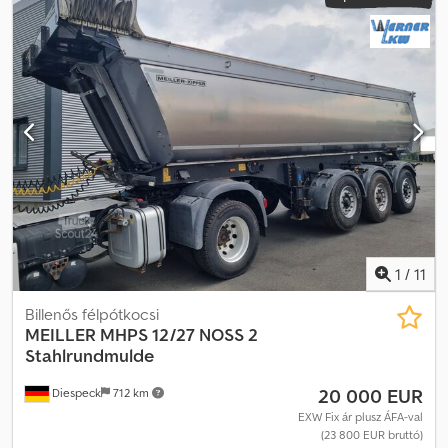
1
/
11
Billenős félpótkocsi
MEILLER
MHPS 12/27 NOSS 2
Stahlrundmulde
20 000 EUR
Diespeck
712 km
EXW Fix ár plusz ÁFA-val
(23 800 EUR bruttó)