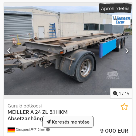
Apróhirdetés
1
/
15
Guruló pótkocsi
MEILLER
A 24 ZL 5.1 HKM
Absetzanhänger
Keresés mentése
9 000 EUR
Diespeck
712 km