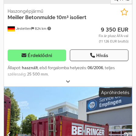
Haszongépjármű
Meiller
Betonmulde 10m³ isoliert
9 350 EUR
Jestetten
824 km
Fix ár plusz ÁFA-val
(11 126 EUR bruttó)
Érdeklődni
Hívás
Állapot:
használt
, első forgalomba helyezés:
06/2006
, teljes
szélesség:
25 500 mm
,
Apróhirdetés