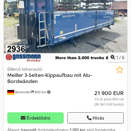
tengely, tandem, légrugós, ABS (blokkolásgátló rendszer), alsó
védelem, elülső támasztó lábak. Codpfszna Sajx Angsrf
Felépítmény: tandem, háromoldalas, billenthető pótkocsi, bal
oldali oldalfalemelővel, 2 x 9 tonnás tengelyekkel, dobfékekkel!
Minden adat a rendelkezésre álló információk alapján, mivel a
pótkocsi éppen szállítás alatt van! A tartozékokkal kapcsolatos
adatok tájékoztató jellegűek, a változtatások, a köztes értékesítés
és a hibák fenntartva!
1
/
6
Billenő teherautó
Meiller
3-Seiten-Kippaufbau mit Alu-
Bordwänden
21 900 EUR
Bovenden
850 km
Fix ár plusz ÁFA-val
(26 061 EUR bruttó)
Érdeklődni
Hívás
Állapot:
használt
, futásteljesítmény:
1 001 km
, első forgalomba