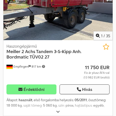
1
/
35
Haszongépjármű
Meiller
2 Achs Tandem 3-S-Kipp Anh.
Bordmatic TÜV02 27
11 750 EUR
Empfingen
817 km
Fix ár plusz ÁFA-val
(13 982 EUR bruttó)
Érdeklődni
Hívás
Állapot:
használt
, első forgalomba helyezés:
05/2011
, össztömeg:
18 000 kg
, saját tömeg:
5 060 kg
, szín:
piros
, hajtástípus:
egyéb
,
kibocsátási osztály:
nincs
, maximális teherbírás:
12 940 kg
,