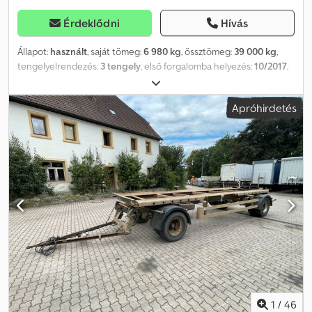
Érdeklődni
Hívás
Állapot:
használt
, saját tömeg:
6 980 kg
, össztömeg:
39 000 kg
,
tengelyelrendezés:
3 tengely
, első forgalomba helyezés:
10/2017
,
következő vizsga (TÜV):
01/2027
, rakodótér térfogata:
25 m³
,
abroncs méret:
385/65 R22,5
, tengelytáv:
1 310 mm
, szín:
szürke
,
Apróhirdetés
Felszereltség:
ABS
, EBS tárcsafék teherbírás: 32 020 kg
pneumatikus emelőrugó elektromosan nyitható tolótető emelő-
és süllyesztő berendezés BPW tengelyek Credpfx Anszrnygjgsf
felhajtható alvázvédelem A változtatások jogát fenntartjuk.
1
/
46