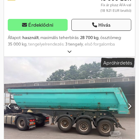
Fix ár plusz ÁFA-val
(18 921 EUR bruttó)
Érdeklődni
Hívás
Állapot:
használt
, maximális teherbírás:
28 700 kg
, össztömeg:
35 000 kg
, tengelyelrendezés:
3 tengely
, első forgalomba
helyezés:
07/2018
, raktér hossza:
7 650 mm
, rakodótér szélesség:
2 300 mm
, raktérmagasság:
1 450 mm
, rakodótér térfogata:
25 m³
,
Apróhirdetés
Felszereltség:
ABS
, • Acél félhéjú plató • Összecsukható
alvázvédelem • Dobfék • ABS • Légrugózás • EBS • Támasztólábak •
Hengeres ponyva • BPW tengelyek Credpfx Aszri E Rongjf A
megadott adatok tájékoztató jellegűek / A változtatás jogát
fenntartjuk.