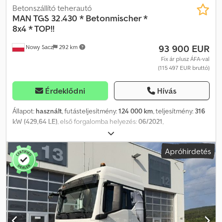
Betonszállító teherautó
MAN
TGS 32.430 * Betonmischer *
8x4 * TOP!!
93 900 EUR
Nowy Sacz
292 km
Fix ár plusz ÁFA-val
(115 497 EUR bruttó)
Érdeklődni
Hívás
Állapot:
használt
, futásteljesítmény:
124 000 km
, teljesítmény:
316
kW (429,64 LE)
, első forgalomba helyezés:
06/2021
,
üzemanyagtípus:
dízel
, össztömeg:
32 000 kg
, tengelyelrendezés:
3 tengely
, szín:
fehér
, hajtástípus:
automata
, Gyártási év:
2021
,
Apróhirdetés
Felszereltség:
ABS, légkondicionálás
, MAN TGS 32.430 / 8x4
BETONKEVERŐ BALESETMENTES JÓ ÁLLAPOTÚ! ÉV: 2021
FUTÁSTELJESÍTMÉNY: 124 000 km FELSZERELTSÉG: Djdpfozr
Tfzox Ahbsck ABS ELEKTROMOS ABLAKOK ELEKTROMOS TÜKRÖK
SZERVOKORMÁNY TAHOMÉTER MOTORFÉK TELJES TÖMEG: 32
000 kg GUMI MÉRET: 13R22,5 TENGELYTÁV: 180/255/140 cm RUGÓS
FELFÜGGESZTÉS MINDkÉT TENGELYEN TEL: KUBA – lengyel,