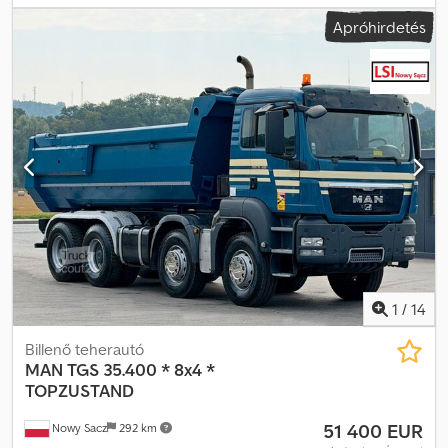
3 tengely
, fékek:
retarder
, szín:
szürke
, hajtástípus:
automata
,
Apróhirdetés
Gyártási év:
2019
, Felszereltség:
ABS, daru
, MAN TGS 35.460
BILLENŐS TEHERAUTÓ / 8x4 Importált / BALESETMENTES JÓ
ÁLLAPOTBAN! GYÁRTÁSI ÉV: 2019 FUTÁSTELJESÍTMÉNY: 336 000
km FELSZERELTSÉG: - ABS - Központi zár - Elektromos ablakok -
Szervokormány - Indításgátló - Tachográf TEHERBÍRÁS: 20 000 kg
Dcodpfxjyxi Tde Ahbok ÖSSZTÖMEG: 32 000 kg TENGELYTÁV:
190/260/140 cm ABRONCSMÉRET: 315/80R22,5 FÜGGEESZTÉS:
LAPLEMEZES TEL.: KUBA – LENGYEL, ANGOL, NÉMET, OLASZ
SEBASTIAN – LENGYEL, NÉMET, OLASZ, ???? LASZLO – MAGYAR
COSTEL – ROMÁN (Minden export ügyintézést elintézünk,
rendszámmal együtt) RADEK – ???? Ref. szám: 3992
1
/
14
Billenő teherautó
MAN
TGS 35.400 * 8x4 *
TOPZUSTAND
51 400 EUR
Nowy Sacz
292 km