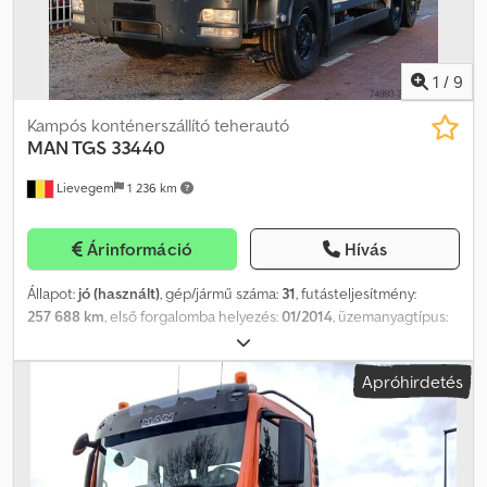
1
/
9
Kampós konténerszállító teherautó
MAN TGS
33440
Lievegem
1 236 km
Árinformáció
Hívás
Állapot:
jó (használt)
, gép/jármű száma:
31
, futásteljesítmény:
257 688 km
, első forgalomba helyezés:
01/2014
, üzemanyagtípus:
dízel
, tengelyelrendezés:
6x4
, üzemanyag:
dízel
, vezetőfülke:
nappali fülke
, kibocsátási osztály:
Euro 6
, Gyártási év:
2014
, MAN
Apróhirdetés
TGS 33440 konténeres rendszer 6x4 Gyártási év: 2014 Euro 5
Dcodpfsyabqiox Ahbsk 257 688 km Automata váltó AJK
konténeres rendszer azonosító szám: 31