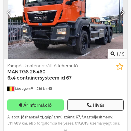
1
/
9
Kampós konténerszállító teherautó
MAN TGS 26.460
6x4
containersysteem id 67
Lievegem
1 236 km
Árinformáció
Hívás
Állapot:
jó (használt)
, gép/jármű száma:
67
, futásteljesítmény:
311 489 km
, első forgalomba helyezés:
01/2019
, üzemanyagtípus:
dízel
, tengelyelrendezés:
6x4
, üzemanyag:
dízel
, kibocsátási