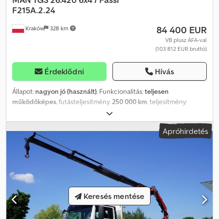
F215A.2.24
84 400 EUR
Kraków
328 km
VB plusz ÁFA-val
(103 812 EUR bruttó)
Érdeklődni
Hívás
Állapot:
nagyon jó (használt)
, Funkcionalitás:
teljesen
működőképes
, futásteljesítmény:
250 000 km
, teljesítmény:
308,91 kW (420,00 LE)
, üzemanyagtípus:
dízel
, saját tömeg:
15 410
kg
, maximális teherbírás:
10 590 kg
, össztömeg:
26 000 kg
, szín:
Apróhirdetés
fehér
, vezetőfülke:
nappali fülke
, hajtástípus:
automata
,
kibocsátási osztály:
Euro 6
, felfüggesztés:
acél-levegő
, raktér
hossza:
6 720 mm
, rakodótér szélesség:
2 480 mm
,
raktérmagasság:
570 mm
, Gyártási év:
2019
, Felszereltség:
AdBlue,
differenciálzár, légkondicionálás, tempomat, utánfutó vonófej
,
MAN TGS 26.420 6×4 / Fassi F215A.2.24 / Távirányító / Rotátor / 6,7 m
plató 2019-es év Futott 250 ezer km Műszaki adatok Össztömeg
Keresés mentése
26000 kg Súlya 15410 kg Djdpfx Ahszrw Slebeck Terhelhetősége
10590 kg A motor űrtartalma 12419 cc Teljesítmény 420 LE Euro 6