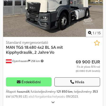
angol, német, olasz SEBASTIAN – lengyel, német, olasz, … LASZLO –
magyar COSTEL – román (a román nyelven az exporttal
kapcsolatos összes ügyintézést elvégezzük, beleértve a
szükséges dokumentumokat) RADEK – … Hivatkozási szám: 6574
1
/
15
Standard nyergesvontató
MAN
TGS 18.480 4x2 BL SA mit
Kipphydraulik, 2 Jahre Vo
69 900 EUR
Oyenhausen
258 km
Fix ár plusz ÁFA-val
(83 880 EUR bruttó)
Érdeklődni
Hívás
Állapot:
használt
, futásteljesítmény:
121 850 km
, teljesítmény:
353
kW (479,95 LE)
, első forgalomba helyezés:
09/2023
,
üzemanyagtípus:
dízel
, össztömeg:
18 000 kg
, abroncs méret: