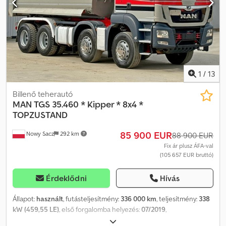
TENGELYTÁV: 185/250/135 cm ABRONCSMÉRET: 13R22,5
FELFÜGGESZTÉS: LAPRUGÓS TELEFON: KUBA – POLSKI, ENGLISH,
DEUTSCH, ITALIANO SEBASTIAN – POLSKI, DEUTSCH, ITALIANO,
???? LASZLO – MAGYAR COSTEL – ROMÂN? (Románul minden
exporttal kapcsolatos ügyintézést vállalunk, beleértve a
rendszámokat is) RADEK – ???? Ref. szám: 13064
1
/
13
Billenő teherautó
MAN
TGS 35.460 * Kipper * 8x4 *
TOPZUSTAND
85 900 EUR
Nowy Sacz
292 km
88 900 EUR
Fix ár plusz ÁFA-val
(105 657 EUR bruttó)
Érdeklődni
Hívás
Állapot:
használt
, futásteljesítmény:
336 000 km
, teljesítmény:
338
kW (459,55 LE)
, első forgalomba helyezés:
07/2019
,
üzemanyagtípus:
dízel
, össztömeg:
32 000 kg
, tengelyelrendezés: