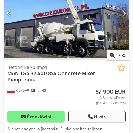
21-3,67 0 18m Gyártási év 2008 A szivattyú távirányítóval és
manuálisan vezérelhető Szivattyúzási magasság 18 méter Dedpfx
Ahozrw Tcobjck 426 MTH !!! Manuális váltó Légkondicionáló
Napfénytető Tachográf Rádió Differenciálzár Nagyon jó műszaki
állapot
1
/
30
Betonmixer-pumpa
MAN
TGS 32.400 8x4 Concrete Mixer
Pump truck
67 900 EUR
Kraków
328 km
VB plusz ÁFA-val
(83 517 EUR bruttó)
Érdeklődni
Hívás
Állapot:
nagyon jó (használt)
, Funkcionalitás:
teljesen