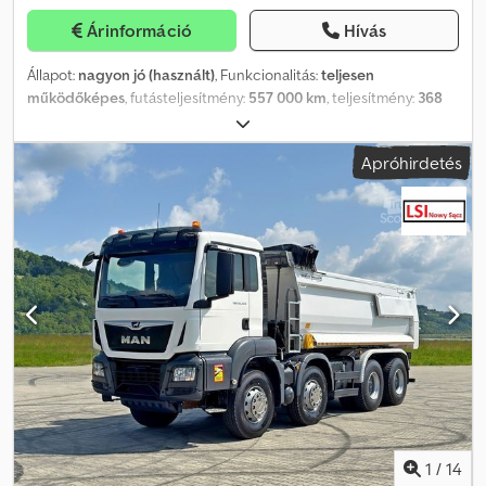
Árinformáció
Hívás
Állapot:
nagyon jó (használt)
, Funkcionalitás:
teljesen
működőképes
, futásteljesítmény:
557 000 km
, teljesítmény:
368
kW (500,34 LE)
, első forgalomba helyezés:
09/2018
,
üzemanyagtípus:
dízel
, saját tömeg:
15 920 kg
, maximális
Apróhirdetés
teherbírás:
10 005 kg
, össztömeg:
33 000 kg
, tengelyelrendezés:
6x6
, tengelytáv:
390 mm
, következő vizsga (TÜV):
09/2026
,
üzemanyag:
dízel
, szín:
fehér
, vezetőfülke:
nappali fülke
,
hajtástípus:
automata
, kibocsátási osztály:
Euro 6
, felfüggesztés:
acél-levegő
, ülések száma:
2
, teljes hossz:
9 800 mm
, teljes
szélesség:
2 500 mm
, teljes magasság:
4 000 mm
, raktér hossza:
6 400 mm
, rakodótér szélesség:
2 550 mm
, Gyártási év:
2018
,
Felszereltség:
ABS, EBS (Elektronikus fékrendszer), daru,
elektronikus stabilitásprogram (ESP), kipörgésgátló,
légkondicionálás, retarder, szervokormány, teherautó
regisztráció, tempomat
, KIVÁLÓ ÁLLAPOTÚ!!! AZONNAL
ELÉRHETŐ!!! MAN TGS 33.500 6x6 E6 típusú teherautó, ÚJ motor,
2023-ban, 370 000 km-nél cserélve. Djdpfx Aeztck Aohbjck
Rakfelület: 6,40 m Rakodó daru: Palfinger/Epsilon M12Z
1
/
14