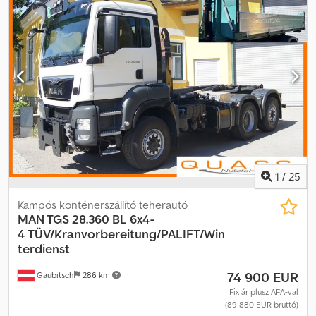
1
/
25
Kampós konténerszállító teherautó
MAN TGS 28.360 BL 6x4-
4
TÜV/Kranvorbereitung/PALIFT/Win
terdienst
74 900 EUR
Gaubitsch
286 km
Fix ár plusz ÁFA-val
(89 880 EUR bruttó)