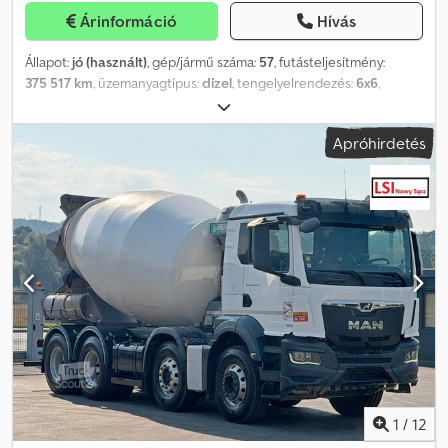
Árinformáció
Hívás
Állapot:
jó (használt)
, gép/jármű száma:
57
, futásteljesítmény:
375 517 km
, üzemanyagtípus:
dízel
, tengelyelrendezés:
6x6
,
üzemanyag:
dízel
, vezetőfülke:
nappali fülke
, sebességek száma:
8
, kibocsátási osztály:
Euro 4
, ülések száma:
2
, Gyártási év:
2010
,
Apróhirdetés
MAN TGS 440 LE 6x6 Gyártási év: 2010 Euro 4 Dcsdpfx
Ahsyablgebjk 375 517 km Kézi váltó Billenős teherautó –
nyergesvontató Azonosító szám: 57
1
/
12