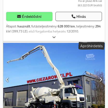
Fix ár plusz ÁFA-val
(63 222 EUR bruttó)
Érdeklődni
Hívás
Állapot:
használt
, futásteljesítmény:
628 000 km
, teljesítmény:
294
kW (399,73 LE)
, első forgalomba helyezés:
12/2010
,
üzemanyagtípus:
dízel
, össztömeg:
34 000 kg
, tengelyelrendezés:
3 tengely
, fékek:
retarder
, szín:
kék
, hajtástípus:
mechanikai
,
Apróhirdetés
Gyártási év:
2010
, Felszereltség:
ABS, légkondicionálás
, MAN TGS
35.400 Billencs / 8x4 Importált / KARC-MENTES JÓ ÁLLAPOTBAN!
MINDEN GUMIÚJ! * GYÁRTÁSI ÉV: 2010 * FUTÁSTELJESÍTMÉNY:
628 000 km FELSZERELTSÉG: * ABS * ASR * SZERVOKORMÁNY *
ELEKTROMOS ABLAKOK * ELEKTROMOS TÜKRÖK * MOTORFÉK *
SEBESSÉGMÉRŐ RAKTERHELÉS: 20 000 kg TELJES TÖMEG: 34
000 kg TENGELYTÁV: 180/255/140 cm GUMI MÉRET: 13R22,5
FELFÜGGESZTÉS: RUGÓS TEL: KUBA – lengyel, angol, német, olasz
SEBASTIAN – lengyel, német, olasz, ????? LÁSZLÓ – magyar
COSTEL – román (Román nyelven minden exportügyintézést
elvégzünk, beleértve a szükséges dokumentumokat is) RADEK –
????? Dcodpezrkmvsfx Ahbsk Hivatkozási szám: 1903