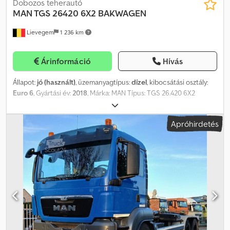
Dobozos teherautó
MAN TGS 26420 6X2
BAKWAGEN
Lievegem
1 236 km
Árinformáció
Hívás
Állapot:
jó (használt)
, üzemanyagtípus:
dízel
, kibocsátási osztály:
Euro 6
, Gyártási év:
2018
, Márka: MAN Típus: TGS 26.420 6X2
Gyártási év: 2018 Euro 6 Futásteljesítmény: 311 815 km Automata
váltó Plató hossza: kb. 8,50 m Dedpfx Asxqxc Nohbjck Azonosító:
Apróhirdetés
36