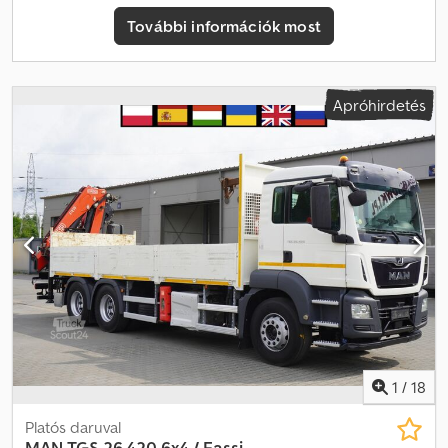
Hossza 670 cm Nappali kabin Légkondicionáló Automata
További információk most
sebességváltó Rádió Dcsdpfx Ahszrw Sxobjk Tolatókamera
Differenciálzár Tempomat Az autót egy MAN szalonban vásárolták
és szervizelték 100%-ban balesetmentes, teljes dokumentáció, 1
tulajdonos Műszaki és vizuális állapota kiváló.
Apróhirdetés
1
/
18
Platós daruval
MAN
TGS 26.420 6x4 / Fassi