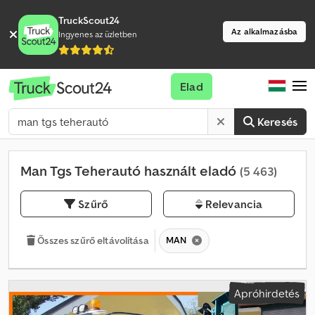
TruckScout24
Az alkalmazásba
Ingyenes az üzletben
Elad
Keresés
Man Tgs Teherautó használt eladó
(5 463)
Szűrő
Relevancia
MAN
Összes szűrő eltávolítása
Apróhirdetés