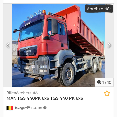
osztály:
Euro 6
, Gyártási év:
2019
, Márka: M.A.N. Típus: TGS 26.460
Apróhirdetés
6x4 Gyártási év: 2019 Euro 6 Futásteljesítmény: 311 489 km
Automata Azonosítószám: 67 Dcodpfx Aeyuiu Sehbok
1
/
10
Billenő teherautó
MAN TGS 440PK 6x6
TGS 440 PK 6x6
Lievegem
1 236 km