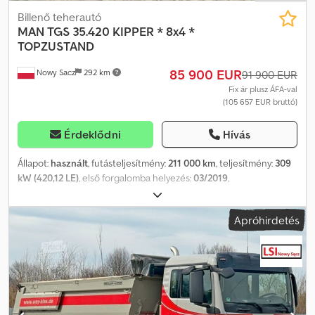
Billenő teherautó
MAN
TGS 35.420 KIPPER * 8x4 *
TOPZUSTAND
85 900 EUR
Nowy Sacz
292 km
91 900 EUR
Fix ár plusz ÁFA-val
(105 657 EUR bruttó)
Érdeklődni
Hívás
Állapot:
használt
, futásteljesítmény:
211 000 km
, teljesítmény:
309
kW (420,12 LE)
, első forgalomba helyezés:
03/2019
,
üzemanyagtípus:
dízel
, össztömeg:
34 000 kg
, tengelyelrendezés:
3 tengely
, fékek:
retarder
, szín:
fehér
, hajtástípus:
automata
,
Apróhirdetés
Gyártási év:
2019
, Felszereltség:
ABS, légkondicionálás
, MAN TGS
35.420 Billenőplatós / 8x4 Importált / Balesetmentes JÓ
ÁLLAPOTBAN! MINDEN GUMI ÚJ! ? GYÁRTÁSI ÉV: 2019 ?
FUTÁSTELJESÍTMÉNY: 211 000 km Dcodpfxjwtwkme Ahbok
FELSZERELTSÉG: ? ABS ? ASR ? SZERVOKORMÁNY ?
ELEKTROMOS ABLAKOK ? ELEKTROMOS TÜKRÖK ? MOTORFÉK ?
TACHOGRÁF TEHERBÍRÁS: 20 000 kg ÖSSZTÖMEG: 34 000 kg