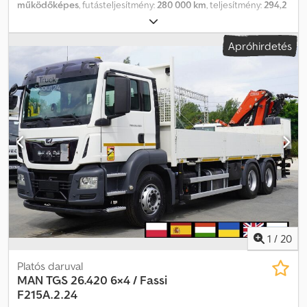
működőképes
, futásteljesítmény:
280 000 km
, teljesítmény:
294,2
kW (400,00 LE)
, üzemanyagtípus:
dízel
, tengelyelrendezés:
8x4
,
szín:
fehér
, vezetőfülke:
nappali fülke
, hajtástípus:
mechanikai
,
Apróhirdetés
felfüggesztés:
acél
, Gyártási év:
2008
, üzemórák:
426 h
,
Felszereltség:
Tachográf, differenciálzár, légkondicionálás
, MAN
TGS 32.400 8×4 betonkeverő szivattyús teherautó / 426 MTH !!! /
18 méter 2008 Futott 280 ezer km Motor 6 hengeres 400 LE
Rugós felfüggesztés Gumik 13R22.5 Hidraulika Putzmeister Pumi
21-3,67 0 18m Gyártási év 2008 A szivattyú távirányítóval és
manuálisan vezérelhető Szivattyúzási magasság 18 méter 426 MTH
!!! Manuális váltó Légkondicionáló Napfénytető Dcsdpfszrw S Ssx
Ahbok Tachográf Rádió Differenciálzár Nagyon jó műszaki állapot
1
/
20
Platós daruval
MAN
TGS 26.420 6×4 / Fassi
F215A.2.24