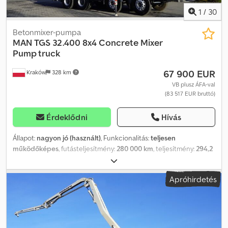
1
/
30
Betonmixer-pumpa
MAN
TGS 32.400 8x4 Concrete Mixer
Pump truck
67 900 EUR
Kraków
328 km
VB plusz ÁFA-val
(83 517 EUR bruttó)
Érdeklődni
Hívás
Állapot:
nagyon jó (használt)
, Funkcionalitás:
teljesen
működőképes
, futásteljesítmény:
280 000 km
, teljesítmény:
294,2
kW (400,00 LE)
, üzemanyagtípus:
dízel
, tengelyelrendezés:
8x4
,
szín:
fehér
, vezetőfülke:
nappali fülke
, hajtástípus:
mechanikai
,
Apróhirdetés
felfüggesztés:
acél
, Gyártási év:
2008
, üzemórák:
426 h
,
Felszereltség:
Tachográf, differenciálzár, légkondicionálás
, MAN
TGS 32.400 8×4 betonkeverő szivattyús teherautó / 426 MTH !!! /
18 méter 2008 Futott 280 ezer km Motor 6 hengeres 400 LE
Rugós felfüggesztés Gumik 13R22.5 Hidraulika Putzmeister Pumi