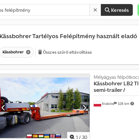
Keresés
Kässbohrer Tartélyos Felépítmény használt eladó
Kässbohrer
Összes szűrő eltávolítása
Mélyágyas félpótkocs
Kässbohrer
LB2 T
semi-trailer /
Kraków
328 km
1
/
30