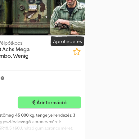
Apróhirdetés
félpótkocsi
3 Achs Mega
Jumbo, Wenig
m
Árinformáció
sztömeg:
45 000 kg
, tengelyelrendezés:
3
üggesztés:
levegő
, abroncs méret:
5R19,5 160J
, hátsó gumiabroncs méret:
tség:
ABS, sűrített levegős fék
, Kevésbé