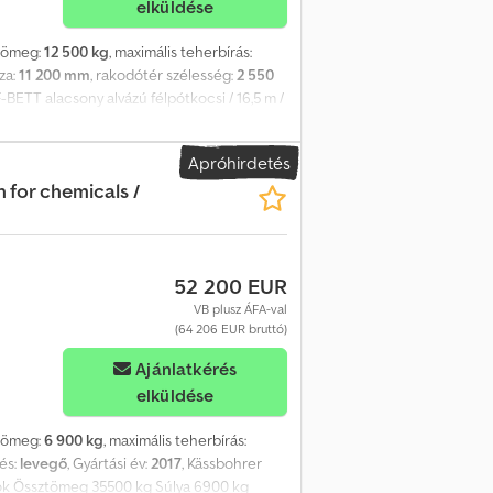
elküldése
 tömeg:
12 500 kg
, maximális teherbírás:
za:
11 200 mm
, rakodótér szélesség:
2 550
-BETT alacsony alvázú félpótkocsi / 16,5 m /
adatok Össztömeg 42000 kg Regisztrált
t tengely BWP tengelyek Pneumatikus
Apróhirdetés
 660 cm A kihúzható fedélzet hossza 460
n for chemicals /
élzet hossza 270 cm Vezetési magasság 40
m-rel bővült Különleges engedélyek: A
hátsó vége közötti távolság 16,525 m
. tengely – 10000 kg; 2. tengely – 10000
52 200 EUR
táció. 2 egyforma félpótkocsi kapható
VB plusz ÁFA-val
(64 206 EUR bruttó)
Ajánlatkérés
elküldése
 tömeg:
6 900 kg
, maximális teherbírás:
tés:
levegő
, Gyártási év:
2017
, Kässbohrer
adatok Össztömeg 35500 kg Súlya 6900 kg