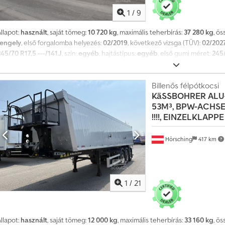
egóvott állapotban A BÉRLÉS a vásárlás új formája, nálunk teljes körű szolgá
1
/
9
llapot:
használt
, saját tömeg:
10 720 kg
, maximális teherbírás:
37 280 kg
, ö
tengely
, első forgalomba helyezés:
02/2019
, következő vizsga (TÜV):
02/202
245/70 R17,5 ---/141J
, szín:
egyéb
, hajtástípus:
egyéb
, első gumi méret:
245/
méret:
245/70 R17,5 ---/141J
, vezetőfülke:
egyéb
, kibocsátási osztály:
nincs
,
eljesen áthajtható, -- Nyomdai hibák, tévedések és változtatások jogát fenn
övetkező címen: !, More Details: ! Chjdozn Nzkjpfx Ab Soa
Billenős félpótkocsi
KäSSBOHRER
ALU
53M³, BPW-ACHS
!!!!, EINZELKLAPPE
Hörsching
417 km
1
/
21
llapot:
használt
, saját tömeg:
12 000 kg
, maximális teherbírás:
33 160 kg
, ö