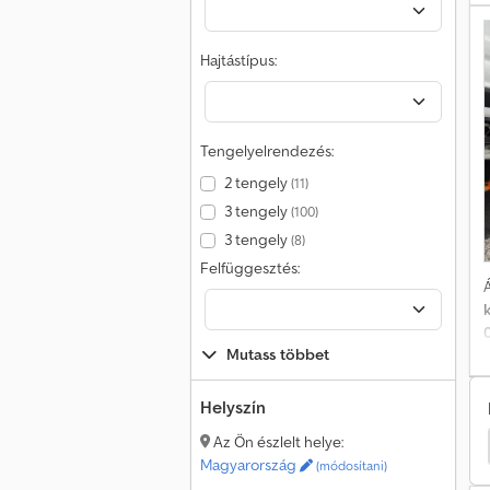
h
f
Hajtástípus:
Tengelyelrendezés:
2 tengely
(11)
3 tengely
(100)
3 tengely
(8)
Felfüggesztés:
Á
Mutass többet
Helyszín
Az Ön észlelt helye:
dbinder Billenős
Feldbinder Félpótkocsis Teherautó
Magyarország
(módosítani)