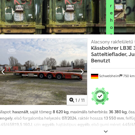
r
e
h
o
z
á
Alacsony rakfelületű 
Kässbohrer
LB3E 
s
Satteltieflader, 
h
Benutzt
i
r
Schwebheim
750 k
d
e
t
é
1
/
11
s
llapot:
használt
, saját tömeg:
8 620 kg
, maximális teherbírás:
36 380 kg
, ös
tengely
, első forgalomba helyezés:
07/2024
, raktér hossza:
13 550 mm
, felf
445/45R19,5 160J
, szín:
egyéb
, hajtástípus:
egyéb
, első gumi méret:
445/4
445/45R19,5 160J
, vezetőfülke:
egyéb
, kibocsátási osztály:
nincs
, Felszerel