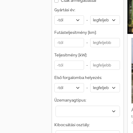
Csak ármegadással
Gyártási év:
-
Futásteljesítmény [km]:
-
Teljesítmény [kW]:
-
Első forgalomba helyezés:
-
Üzemanyagtípus:
Á
Kibocsátási osztály: