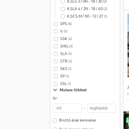
K.SLS 3 / 0N - 18 / 30
(2)
K.SLA 4 / 2N - 18 / 40
(2)
K.SCS M / 90 - 12 / 27
(1)
SPS
(6)
V
(5)
SSK
(4)
SHG
(3)
SLA
(3)
STB
(3)
SKS
(1)
SP
(1)
SSL
(1)
Á
Mutass többet
Ár:
-
Bruttó árak keresése