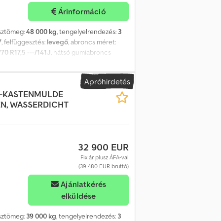
ltatással is elérhető -----
Árinformáció
ssztömeg:
48 000 kg
, tengelyelrendezés:
3
7
, felfüggesztés:
levegő
, abroncs méret:
70 R17,5 ---/141J
, hátsó gumiabroncs
 Felszereltség:
ABS, sűrített levegős fék
,
tartjuk, minta képek --, További adatok a
Apróhirdetés
-KASTENMULDE
EN, WASSERDICHT
32 900 EUR
Fix ár plusz ÁFA-val
(39 480 EUR bruttó)
Ajánlatkérés
elküldése
ssztömeg:
39 000 kg
, tengelyelrendezés:
3