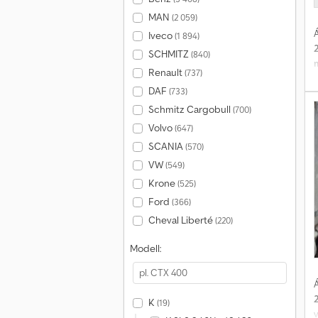
MAN
(2 059)
Á
Iveco
(1 894)
SCHMITZ
(840)
Renault
(737)
DAF
(733)
Schmitz Cargobull
(700)
Volvo
(647)
SCANIA
(570)
VW
(549)
Krone
(525)
Ford
(366)
Cheval Liberté
(220)
Modell:
Á
K
(19)
v