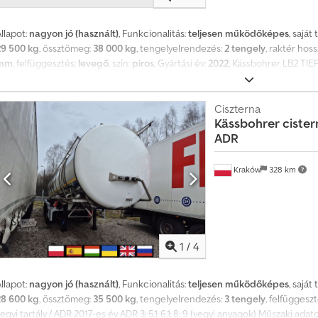
llapot:
nagyon jó (használt)
, Funkcionalitás:
teljesen működőképes
, saját
29 500 kg
, össztömeg:
38 000 kg
, tengelyelrendezés:
2 tengely
, raktér hoss
mm
, felfüggesztés:
levegő
, szín:
piros
, Gyártási év:
2022
, Kässbohrer LB2 TIEF
Kihúzható félpótkocsi / kormányzott tengelyek / 2 db 2022-es év Műszaki 
Össztömeg 38000 kg Súlya 12500 kg Hasznos teher 29500 kg 2 kormányzot
felfüggesztés Tárcsafékek Távirányító Levehető előlap A főfedélzet hossza
Ciszterna
Kässbohrer
cister
cm Cedpfxezmv T De Ab Seha A főfedélzet teljes hossza 1120 cm Hátsó fed
ADR
cm Szélessége toldással 255 cm Magszélesség 130 cm Mindkét oldalon 25 c
jármű szélessége 3,20 m A tengelykapcsoló forgástengelye és a félpótkocsi 
Össztömeg 38000 kg Megengedett nyomás egy tengelycsoporton 20000 kg (1
Kraków
328 km
kg) A félpótkocsi kitűnő műszaki és vizuális állapotban van. Teljes dokumen
1
/
4
llapot:
nagyon jó (használt)
, Funkcionalitás:
teljesen működőképes
, saját
28 600 kg
, össztömeg:
35 500 kg
, tengelyelrendezés:
3 tengely
, felfüggesz
egyi tartály / ADR 2017-es év ADR 3; 5,1; 6,1; 8; 9 (vegyi anyagok) Műszaki 