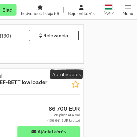
Elad
Nyelv
Kedvencek listája
(0)
Bejelentkezés
Menü
(130)
Relevancia
Apróhirdetés
i
IEF-BETT low loader
86 700 EUR
VB plusz ÁFA-val
(106 641 EUR bruttó)
Ajánlatkérés