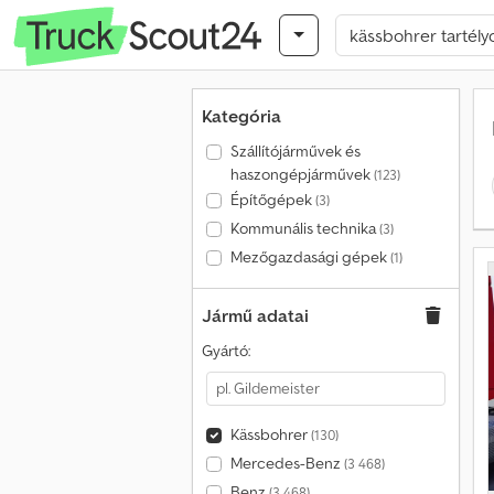
Kategória
Szállítójárművek és
haszongépjárművek
(123)
Építőgépek
(3)
Kommunális technika
(3)
Mezőgazdasági gépek
(1)
Jármű adatai
Gyártó:
Kässbohrer
(130)
Mercedes-Benz
(3 468)
Benz
(3 468)