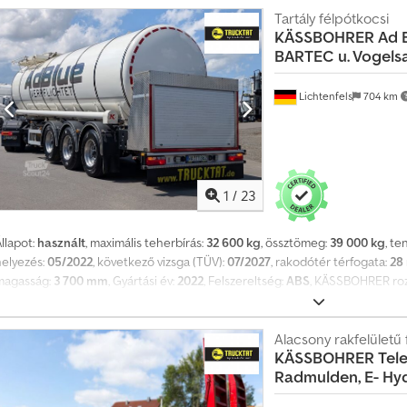
Tartály félpótkocsi
KÄSSBOHRER
Ad 
BARTEC u. Vogels
Lichtenfels
704 km
1
/
23
llapot:
használt
, maximális teherbírás:
32 600 kg
, össztömeg:
39 000 kg
, t
helyezés:
05/2022
, következő vizsga (TÜV):
07/2027
, rakodótér térfogata:
28
magasság:
3 700 mm
, Gyártási év:
2022
, Felszereltség:
ABS
, KÄSSBOHRER rozs
00 literes, AdBlue-hoz. Első regisztráció: 2022.05., egyetlen tulajdonostól.
ozsdamentes acélból készült tartályos félpótkocsi, 100 mm-es szigeteléssel, 
lülső válaszfal az alsó részén zárt, így a felső vonórúd feletti első rekeszbe
Alacsony rakfelületű 
KÄSSBOHRER
Tel
efolyócsövön keresztül történik, amely tárcsás szeleppel van ellátva, és a 
Radmulden, E- Hyd
töltőnyílás/embercsapda, DN 500. Alumínium rövid alváz, WABCO Trailer-EBS
engelyek tárcsafékekkel, Gumiabroncsok: 6 x 385/65 R 22.5, Fényes alumínium