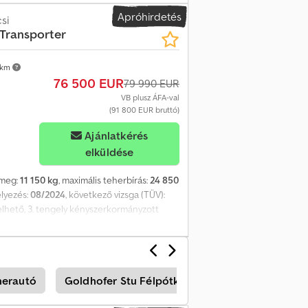
 2 db 20 lábas, illetve 1 db 40 lábas
Apróhirdetés
dai hibák, tévedések és változtatások
si
 Transporter
 km
76 500 EUR
79 990 EUR
VB plusz ÁFA-val
(91 800 EUR bruttó)
Ajánlatkérés
elküldése
tömeg:
11 150 kg
, maximális teherbírás:
24 850
elyezés:
08/2024
, következő vizsga (TÜV):
emelhető, 3. tengely kényszerkormányzott
herautó
Goldhofer Stu Félpótkocsis Teherautó
Gol