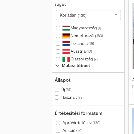
sugár:
Korlátlan
(130)
Magyarország
(1)
Németország
(83)
Hollandia
(19)
Ausztria
(13)
Olaszország
(7)
Mutass többet
Állapot
Á
Új
(51)
Használt
(79)
0
r
e
Értékesítési formátum
l
Apróhirdetések
(130)
t
Aukciók
(0)