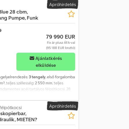
Apróhirdetés
Blue 28 cbm,
ang Pumpe, Funk
79 990 EUR
Fix ár plusz ÁFA-val
(95 188 EUR bruttó)
Ajánlatkérés
elküldése
engelyelrendezés:
3 tengely
, első forgalomba
 m³
, teljes szélesség:
2 550 mm
, teljes
damentes acél tartályos félpótkocsi, 28
 Megtett távolság: 288 952 km. V2A
28 m³-es űrtartalommal, 2 válaszfallal. Az
Apróhirdetés
n körülbelül 5000 liter marad. Az ürítés egy
félpótkocsi
eskopierbar,
hátsó rekeszben végződik. 1 db
raulik, MIETEN?
, RSS felborulásvédelmi rendszerrel, BPW
 felnik, 1. és 3. tengely emelhető tengely,