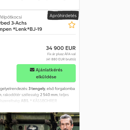
rcsafékek Pneumatikus felfüggesztés
Apróhirdetés
félpótkocsi
bed 3-Achs
ampen *Lenk*BJ-19
34 900 EUR
Fix ár plusz ÁFA-val
(41 880 EUR bruttó)
Ajánlatkérés
elküldése
ngelyelrendezés:
3 tengely
, első forgalomba
m
, rakodótér szélesség:
2 540 mm
, teljes
elszereltség:
ABS
, * KÄSSBOHRER
Seha * 1 db kormányozható tengely * EG –
nden adat a legjobb tudásunk szerint, de
ttó