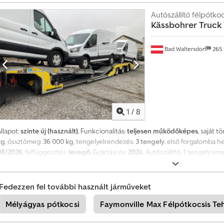
asznált, rakodási magasság kb. 990 mm, 12 db konténerzár, 1 db 20 lábas vagy
konténerhez alkalmas. Codpfozqty Nox Ab Seha Rampák felára: 1000 €. Nyom
Autószállító félpótkoc
Kässbohrer
Truck
enntartva. Minta-képek. További információk: !
Bad Waltersdorf
265
1
/
8
llapot:
szinte új (használt)
, Funkcionalitás:
teljesen működőképes
, saját 
kg
, össztömeg:
36 000 kg
, tengelyelrendezés:
3 tengely
, első forgalomba h
08/2026
, felfüggesztés:
levegő
, Gyártási év:
2024
, Autószállító, 1. tengely 
Chjdpfx Aexw H Awsb Sea
Fedezzen fel további használt járműveket
Mélyágyas pótkocsi
Faymonville Max Félpótkocsis Te