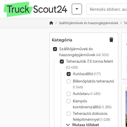
Szállítójárművek és haszongépjárművek
Te
Kategória
Szállítójárművek és
haszongépjárművek
(46 503)
Teherautók 7,5 tonna felett
(12 400)
Autószállító
(177)
Billenőplatós teherautó
(1 549)
Autódaru
(1 485)
Kampós
konténerszállító
(1 285)
Teherautó dobozos
felépítménnyel
(1 029)
Mutass többet