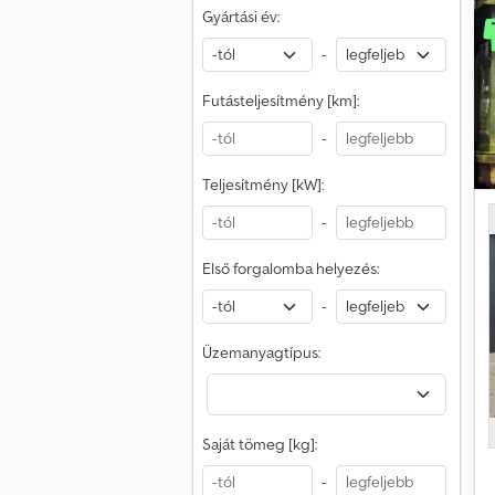
Gyártási év:
f
e
-
Futásteljesítmény [km]:
2
-
á
s
Teljesítmény [kW]:
-
f
Első forgalomba helyezés:
-
Üzemanyagtípus:
Saját tömeg [kg]:
-