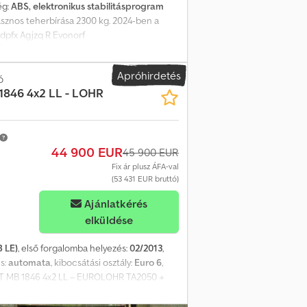
ég:
ABS, elektronikus stabilitásprogram
asznos teherbírása 2300 kg. 2024-ben a
sdpfx Agjzq R Evonorf
Apróhirdetés
ó
1846 4x2 LL - LOHR
44 900 EUR
45 900 EUR
Fix ár plusz ÁFA-val
(53 431 EUR bruttó)
Ajánlatkérés
elküldése
8 LE)
, első forgalomba helyezés:
02/2013
,
us:
automata
, kibocsátási osztály:
Euro 6
,
T MB 1846 4x2 LL – EUROLOHR TA2050 +
EDES – WDB9634051L733374 – LOHR
 HU – esedékes – Hosszú – vezetőfülke 3