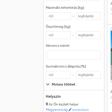
Á
Maximális teherbírás [kg]:
-
á
Össztömeg [kg]:
-
p
Abroncs méret:
k
e
Gumiabroncs állapota [%]:
e
v
-
t
Mutass többet
E
Á
A
Helyszín
Az Ön észlelt helye:
Magyarország
(módosítani)