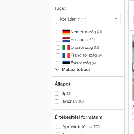
sugár:
v
v
f
Korlátlan
(177)
rművek
Iveco Más Gépek
Daf Lf Nyergesvontató
l
z
Németország
(71)
Hollandia
(69)
d
d
Olaszország
(12)
e
Franciaország
(9)
Észtország
(4)
b
Mutass többet
t
v
Állapot
Új
(13)
Használt
(164)
s
Á
l
Értékesítési formátum
Apróhirdetések
(177)
5