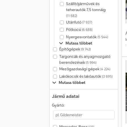
Szállítójárművek és
teherautók 7,5 tonnáig
(11 682)
Utánfutó
(7 937)
Pótkocsi
(6 688)
Á
Nyergesvontatók
(5 544)
Mutass többet
Építőgépek
(9 742)
Targoncák és anyagmozgató
berendezések
(5 994)
Mezőgazdasági gépek
(4 224)
Lakókocsik és lakóautók
(3 695)
Mutass többet
Jármű adatai
Gyártó:
Mercedes-Benz
(46)