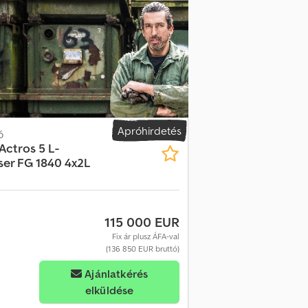
, rádió/CD/Bluetooth, Útdíj-rendszerre való
ív fékasszisztens Légrugózás elöl /
H E H Njpfx Agnsf AdBlue tartály
. tengely: 385/55 R 22,5 2. tengely: 315/60
ek dobfékekkel Légrugózott Gumiabroncsok:
jezetten fenntartva. A leírás a jármű
telemben. A döntő szempont a vásárlási
-vizsgálatot. Amennyiben új TÜV-vizsgálatot
n! A járműre reklámok ragaszthatók és/vagy
Apróhirdetés
ó
Actros 5 L-
ser FG 1840 4x2L
115 000 EUR
Fix ár plusz ÁFA-val
(136 850 EUR bruttó)
Ajánlatkérés
elküldése