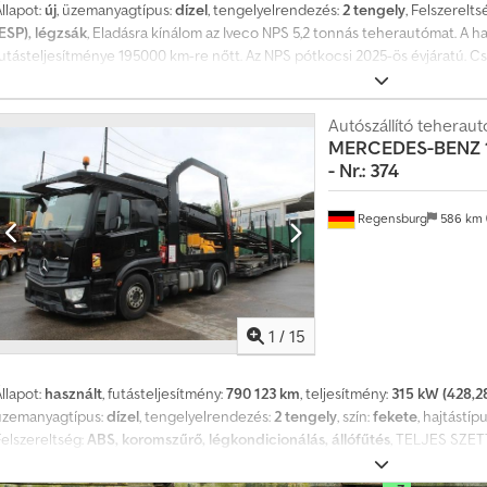
l
llapot:
új
, üzemanyagtípus:
dízel
, tengelyelrendezés:
2 tengely
, Felszerelts
i
(ESP), légzsák
, Eladásra kínálom az Iveco NPS 5,2 tonnás teherautómat. A h
ó
futásteljesítménye 195000 km-re nőtt. Az NPS pótkocsi 2025-ös évjáratú. C
é
r
d
Autószállító teheraut
e
MERCEDES-BENZ
k
l
- Nr.: 374
ő
d
Regensburg
586 km
ő
n
e
k
V
1
/
15
á
l
llapot:
használt
, futásteljesítmény:
790 123 km
, teljesítmény:
315 kW (428,2
a
üzemanyagtípus:
dízel
, tengelyelrendezés:
2 tengely
, szín:
fekete
, hajtástíp
s
Felszereltség:
ABS, koromszűrő, légkondicionálás, állófűtés
, TELJES SZET
s
LOHR EZ pótkocsi, gyártási idő: 2006.06.01. Járműazonosító szám: MERC
VGYC2H99S6EL46572 Mercedes saját tömege: 10 300 kg – LOHR: 7800 kg DE
z