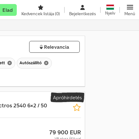
Elad
Nyelv
Kedvencek listája
(0)
Bejelentkezés
Menü
Relevancia
ett
Autószállító
Apróhirdetés
ctros 2540 6×2 / 50
79 900 EUR
VB plusz ÁFA-val