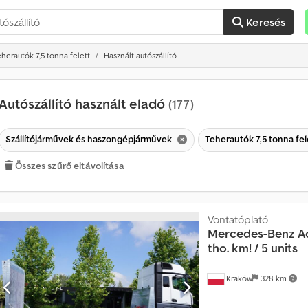
Keresés
herautók 7,5 tonna felett
Használt autószállító
Autószállító használt eladó
(177)
Szállítójárművek és haszongépjárművek
Teherautók 7,5 tonna fel
Összes szűrő eltávolítása
Vontatóplató
É
Mercedes-Benz
A
r
tho. km! / 5 units
t
é
k
Kraków
328 km
e
s