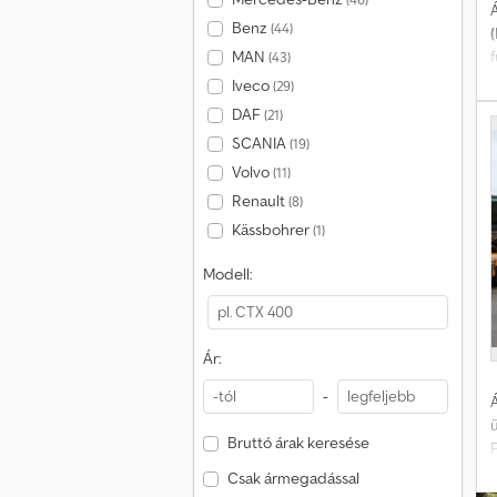
Á
Benz
(44)
MAN
(43)
Iveco
(29)
DAF
(21)
SCANIA
(19)
Volvo
(11)
Renault
(8)
Kässbohrer
(1)
Modell:
Ár:
-
Á
Bruttó árak keresése
Csak ármegadással