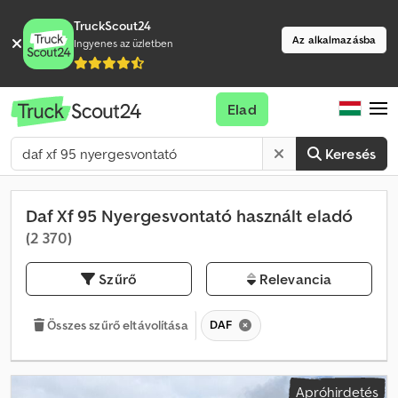
TruckScout24
Az alkalmazásba
Ingyenes az üzletben
Elad
Keresés
Daf Xf 95 Nyergesvontató használt eladó
(2 370)
Szűrő
Relevancia
DAF
Összes szűrő eltávolítása
Apróhirdetés