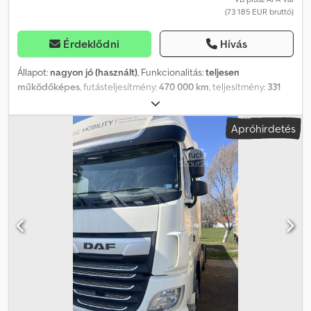
(73 185 EUR bruttó)
Érdeklődni
Hívás
Állapot:
nagyon jó (használt)
, Funkcionalitás:
teljesen
működőképes
, futásteljesítmény:
470 000 km
, teljesítmény:
331
kW (450,03 LE)
, üzemanyagtípus:
dízel
, saját tömeg:
11 940 kg
,
maximális teherbírás:
14 060 kg
, össztömeg:
26 000 kg
,
Apróhirdetés
tengelyelrendezés:
6x2
, szín:
fehér
, vezetőfülke:
alvófülke
,
hajtástípus:
automata
, kibocsátási osztály:
Euro 6
, felfüggesztés:
levegő
, raktér hossza:
7 320 mm
, rakodótér szélesség:
2 460 mm
,
raktérmagasság:
2 500 mm
, Gyártási év:
2019
, Felszereltség:
hűtőegység, légkondicionálás, retarder, tempomat, utánfutó
vonófej, állófűtés
, DAF XF 450 6×2 E6 / Lecapitaine hűtő /
ATP/FRC 2027-ig / 18 raklap ATP tanúsítvány az FRC osztályban 3
évig érvényes – 2027 januárig 2019-es év futásteljesítmény 470
ezer km Össztömeg 26000 kg Súlya 11940 kg Terhelhetősége
14060 kg 6×2 meghajtó 6 euró teljesítmény 450 LE AdBlue
légrugózás emelő tengely automata váltó tempomat
differenciálzár webasto légkondicionálás Credpjzrvqasfx Aftef
parkoló klíma hűtőszekrény hálófülke 2 ágyas rádió tachográf