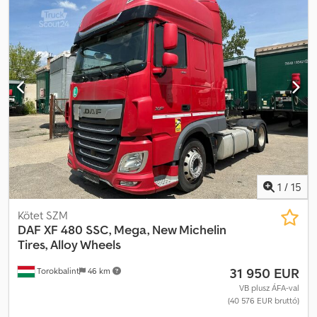
stabilitásprogram (ESP), kompresszor, koromszűrő,
légkondicionálás
, ABS, ASR, Euro 6,
légkondicionáló/klímaberendezés Credpfozq Nb Aox Aftjf
hidraulikus rendszer
1
/
15
Kötet SZM
DAF
XF 480 SSC, Mega, New Michelin
Tires, Alloy Wheels
31 950 EUR
Torokbalint
46 km
VB plusz ÁFA-val
(40 576 EUR bruttó)