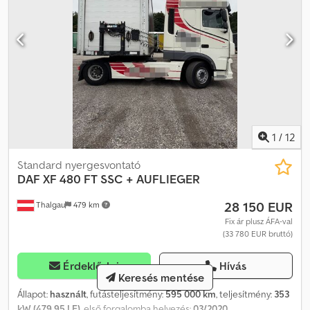
1
/
12
Standard nyergesvontató
DAF
XF 480 FT SSC + AUFLIEGER
28 150 EUR
Thalgau
479 km
Fix ár plusz ÁFA-val
(33 780 EUR bruttó)
Érdeklődni
Hívás
Keresés mentése
Állapot:
használt
, futásteljesítmény:
595 000 km
, teljesítmény:
353
kW (479,95 LE)
, első forgalomba helyezés:
03/2020
,