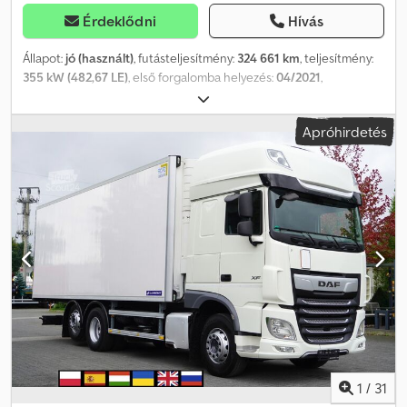
Érdeklődni
Hívás
Állapot:
jó (használt)
, futásteljesítmény:
324 661 km
, teljesítmény:
355 kW (482,67 LE)
, első forgalomba helyezés:
04/2021
,
üzemanyagtípus:
dízel
, tengelyelrendezés:
4x2
, üzemanyag:
dízel
,
szín:
fehér
, vezetőfülke:
alvófülke
, hajtástípus:
automata
,
Apróhirdetés
kibocsátási osztály:
Euro 6
, Gyártási év:
2021
, Felszereltség:
ABS,
AdBlue, EBS (Elektronikus fékrendszer), elektromos
ablakemelő, fedélzeti számítógép, hűtőszekrény, koromszűrő,
ködlámpák, központi zár, légkondicionálás
, = További
lehetőségek és tartozékok = - Alumínium üzemanyagtartály -
Laprugós felfüggesztés - Légrugós felfüggesztés - Légrugós
ülések - Részecskeszűrő Credpfx Asznlcdoftjf - Rádió/CD-lejátszó
- Alvókabín - Napellenző - Szerszámos láda = Megjegyzések = DAF
XF480 SSC Mega Red, 661 km, XLRTEH4300G351810, könnyűfém
felnik, új Michelin gumiabroncsok = További információk = Első
tengely: kormányozható Motor hengerűrtartalma: 12 902 cm³ Üres
tömeg: 7964 kg Megengedett teherbírás: 28 015 kg Megengedett
össztömeg: 35 979 kg Sérülések: nincsenek
1
/
31