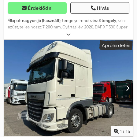
Érdeklődni
Hívás
Állapot:
nagyon jó (használt)
, tengelyelrendezés:
3 tengely
, szín:
ezüst
, teljes hossz:
7 200 mm
, Gyártási év:
2020
, DAF XF 530 Super
Space fülke + Pezzaioli állatszállító pótkocsi, 3 szint |
Szarvasmarha- és sertésszállítás | Hidraulikus rampa |
Apróhirdetés
Kormányozható tengelyek | Exportra kész Eladó egy
professzionális Pezzaioli állatszállító pótkocsi, kiváló műszaki és
esztétikai állapotban. A pótkocsi azonnal használatba vehető, és
ideális a sertések és szarvasmarhák nemzetközi szállítására.
Pezzaioli állatszállító pótkocsi – gyártási év: 2020 Gyártó:
Carrozzeria Pezzaioli Gyártási év: 2020 Felépítmény hossza: 7,20 m
3 rakodósík (2 hidraulikusan állítható) Hidraulikusan emelhető
tető Szigetelt tető Távirányító Belső elválasztófalak Mindkét
oldalon szellőzőnyílások Ventilátoros szellőzőrendszer
Itatórendszer (csöpögő itatók) Hőmérséklet-érzékelő
Konfiguráció állatszállításra: 3 rekesz sertések számára 2 rekesz
szarvasmarhák számára Kormányozható tengely Összekötő
szerkezet A járműszerelvény megengedett össztömege: 40 000
kg A pótkocsi kizárólag egy DAF XF 530 Super Space
1
/
15
nyergesvontatóval együtt kerül eladásra. DAF XF 530