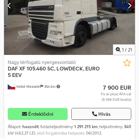
Afjzmxgmstorf
1
/
21
Nagy térfogatú nyergesvontató
DAF
XF 105.460 SC, LOWDECK, EURO
5 EEV
7 900 EUR
Velké Meziøíèí
354 km
Fix ár plusz ÁFA-val
(9 559 EUR bruttó)
Érdeklődni
Hívás
Állapot:
használt
, futásteljesítmény:
1 291 215 km
, teljesítmény:
340
kW (462,27 LE)
, első forgalomba helyezés:
06/2012
,