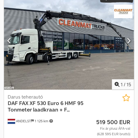
1
/
15
Darus teherautó
DAF
FAX XF 530 Euro 6 HMF 95
Tonmeter laadkraan + F...
519 500 EUR
ANDELST
1 125 km
Fix ár plusz ÁFA-val
(628 595 EUR bruttó)