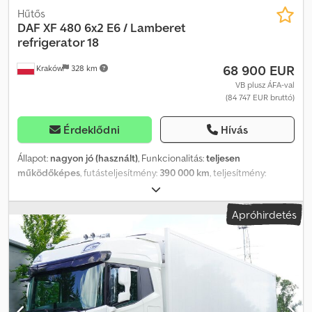
Hűtős
DAF
XF 480 6x2 E6 / Lamberet
refrigerator 18
68 900 EUR
Kraków
328 km
VB plusz ÁFA-val
(84 747 EUR bruttó)
Érdeklődni
Hívás
Állapot:
nagyon jó (használt)
, Funkcionalitás:
teljesen
működőképes
, futásteljesítmény:
390 000 km
, teljesítmény:
353,04 kW (480,00 LE)
, üzemanyagtípus:
dízel
, saját tömeg:
13 030
kg
, maximális teherbírás:
12 970 kg
, össztömeg:
26 000 kg
,
Apróhirdetés
tengelyelrendezés:
6x2
, szín:
fehér
, vezetőfülke:
alvófülke
,
hajtástípus:
automata
, kibocsátási osztály:
Euro 6
, felfüggesztés:
levegő
, raktér hossza:
7 400 mm
, rakodótér szélesség:
2 460 mm
,
raktérmagasság:
2 590 mm
, Gyártási év:
2021
, Felszereltség:
differenciálzár, hűtőegység, légkondicionálás, utánfutó
vonófej, állófűtés
, DAF XF 480 6×2 E6 / Lamberet Bitempes
hűtőszekrény 18 EPAL / Carrier Vector 1950 MT 2020/2021 Futott