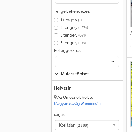
Tengelyelrendezés:
1 tengely
(7)
2 tengely
(1 274)
Á
3 tengely
(641)
3 tengely
(106)
Felfüggesztés:
s
Mutass többet
2
Helyszín
d
Az Ön észlelt helye:
Magyarország
(módosítani)
sugár:
Korlátlan
(2 366)