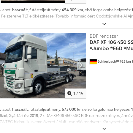
a
llapot:
használt
, futásteljesítmény:
454 309 km
, első forgalomba helyezés:
v
/ Felszerelve TLT előkészítéssel További információért Codpfxjxmlhke Ai Ajr
o
n
t
a
BDF rendszer
t
DAF
XF 106 450 S
ö
*Jumbo *E6D *Mult
b
b
m
Schlierbach
762 km
i
n
t
4
m
1
/
15
i
l
l
llapot:
használt
, futásteljesítmény:
573 000 km
, első forgalomba helyezés:
i
ízel
, Gyártási év:
2019
, 2 x DAF XF106 450 SSC BDF csereszekrényes járműv
ó
VANTEC hidraulikus emelőkeret / Multi-cserélő rendszer • Környezetvédelmi
é
engelyképlet: 6x2 • Emelhető / kormányzott tengely (3. tengely) • Automata 
r