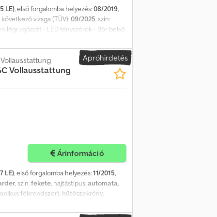
5 LE)
, első forgalomba helyezés:
08/2019
,
, következő vizsga (TÜV):
09/2025
, szín:
sen légrugózott - LED fényszórók - Bőr belső
ormánykerék - LED hátsó lámpák -
xepfx Ai Ajf - Első tengely gumiabroncsok:
Apróhirdetés
vényes: 2025.09-ig - Biztonsági vizsga (SP)
Vollausstattung
SC Vollausstattung
első járműazonosító: 10976 WhatsApp
ormáció esetén keressen minket bátran
Árinformáció
7 LE)
, első forgalomba helyezés:
11/2015
,
arder
, szín:
fekete
, hajtástípus:
automata
,
ronikus fékrendszer), hűtőszekrény,
i opciók és tartozékok = - Fűtés - Intarder -
ka Ijpfx Ai Aorf A fekvőhelyek száma: 2