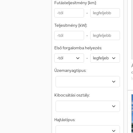
Futásteljesítmény [km]:
-
k
Teljesítmény [kW]:
-
Első forgalomba helyezés:
-
Á
Üzemanyagtípus:
d
k
Kibocsátási osztály:
s
Hajtástípus: