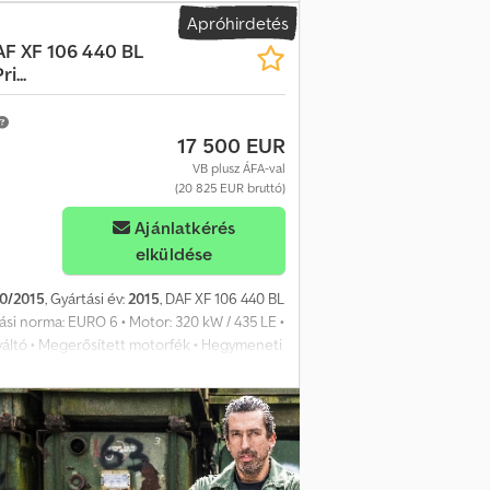
ens • Vészfékasszisztens • Visszagurulás-
Apróhirdetés
 • 2 fekhely • Megengedett össztömeg:
AF XF 106 440 BL
g: 1.020–1.320 mm • 7.150 és 7.450 mm-es
...
ala – járműváz vége): 7.040 mm •
agyon jó állapotban! - Német járművek! - 1.
ra, felár ellenében új! A tévedések és
17 500 EUR
VB plusz ÁFA-val
(20 825 EUR bruttó)
Ajánlatkérés
elküldése
0/2015
, Gyártási év:
2015
, DAF XF 106 440 BL
si norma: EURO 6 • Motor: 320 kW / 435 LE •
áltó • Megerősített motorfék • Hegymeneti
ens • Ütközési figyelmeztető • Sávtartó
 • Hátsó légrugózás • Tárcsafékek •
ablak és tükör • Bluetooth-os kihangosító •
• Vonófej (AHK) - pofa kapcsoló • Duomatik és
 össztömeg: 18.000 kg (technikailag 20.500
 profil: 10/10 6/5/7/5 mm Felépítmény: