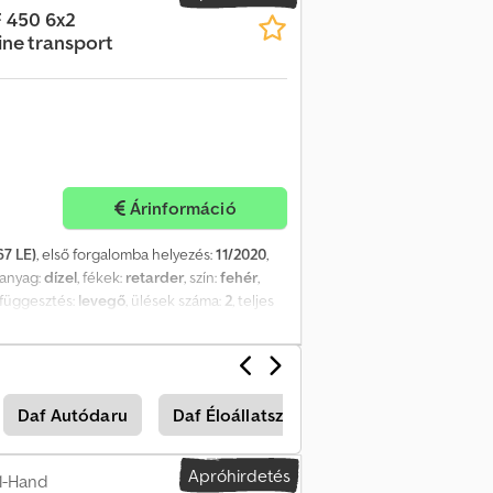
F 450 6x2
ne transport
Árinformáció
67 LE)
, első forgalomba helyezés:
11/2020
,
manyag:
dízel
, fékek:
retarder
, szín:
fehér
,
elfüggesztés:
levegő
, ülések száma:
2
, teljes
(1. tengely):
8 000 kg
, megengedett
ngely):
7 500 kg
, Gyártási év:
2020
,
emelőhátfal, kipörgésgátló, központi zár,
Ajtók száma: 2 Rendszám: BB-900-N Műszaki
Daf Autódaru
Daf Éloállatszállító
Daf Italszállító
i Ajrf Tengely konfiguráció Első tengely:
s mintázat jobb: 30%; Felfüggesztés:
0 kg; Gumiabroncs mintázat bal belső: 40%;
Apróhirdetés
1-Hand
0%; Gumiabroncs mintázat jobb külső: 40%