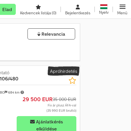
Elad
Nyelv
Kedvencek listája
(0)
Bejelentkezés
Menü
Relevancia
Apróhirdetés
ntató
 106/480
 BO
684 km
29 500 EUR
35 000 EUR
Fix ár plusz ÁFA-val
(35 990 EUR bruttó)
Ajánlatkérés
elküldése