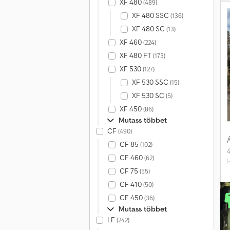
s
XF 480
(489)
XF 480 SSC
(136)
2
XF 480 SC
(13)
XF 460
(224)
A
XF 480 FT
t
(173)
e
XF 530
(127)
XF 530 SSC
(15)
XF 530 SC
(5)
XF 450
(86)
Mutass többet
CF
(490)
Á
CF 85
(102)
CF 460
(62)
CF 75
(55)
e
a
CF 410
(50)
CF 450
(36)
C
Mutass többet
LF
(242)
k