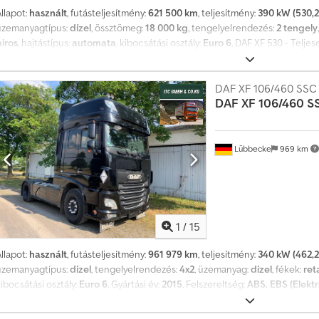
llapot:
használt
, futásteljesítmény:
621 500 km
, teljesítmény:
390 kW (530,2
üzemanyagtípus:
dízel
, össztömeg:
18 000 kg
, tengelyelrendezés:
2 tengely
piros
, hajtástípus:
automata
, kibocsátási osztály:
Euro 6
, DAF XF 530 - Telje
- Fényhíd - Alumínium felnik - Hűtőszekrény - Bőr ülések - Multifunkciós k
zemanyagtartály: 1.275 liter - Tetőablak - Saját tömeg: 8.581 kg Credewhh U
85/55 R22,5 - Hátsó tengely gumiabroncsok: 315/70 R22,5 - Műszaki vizsga ér
DAF XF 106/460 SSC 
DAF
XF 106/460 S
érvényes: 2026.03-ig Elírások és előzetes értékesítés jogát fenntartjuk. B
ügyfélszolgálat elérhető! Járművel kapcsolatos kérdések vagy további inf
WhatsAppon. WhatsApp német, angol -- WhatsApp német, angol, arab
Lübbecke
969 km
1
/
15
llapot:
használt
, futásteljesítmény:
961 979 km
, teljesítmény:
340 kW (462,2
üzemanyagtípus:
dízel
, tengelyelrendezés:
4x2
, üzemanyag:
dízel
, fékek:
ret
ibocsátási osztály:
Euro 6
, Gyártási év:
2015
, Felszereltség:
ABS, EBS (Elekt
kipörgésgátló, légkondicionálás, légterelő, retarder, tempomat
, = Tovább
Klímavezérlés = További információk = TELJES ÖSSZTÖMEG: 18.000 kg Csdsxu