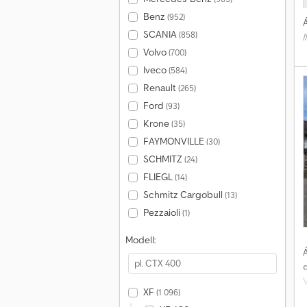
Benz
(952)
Á
SCANIA
(858)
/
Volvo
(700)
Iveco
(584)
Renault
(265)
Ford
(93)
Krone
(35)
FAYMONVILLE
(30)
SCHMITZ
(24)
FLIEGL
(14)
Schmitz Cargobull
(13)
Pezzaioli
(1)
Modell:
Á
d
XF
(1 096)
T