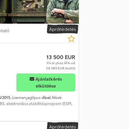
 rögzítőgyűrűk • Portálajtók • Rakodótér
mű! - 1. tulajdonostól! A tévedés és az
mációkért forduljon Joannis Arpantzanis
Apróhirdetés
ntató
13 500 EUR
Fix ár plusz ÁFA-val
(16 065 EUR bruttó)
Ajánlatkérés
elküldése
1/2015
, üzemanyagtípus:
dízel
, fékek:
BS, elektronikus stabilitásprogram (ESP),
Apróhirdetés