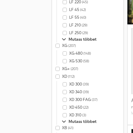
LF 220
(45)
LF 45
(42)
m
LF 55
(40)
v
LF 210
(29)
LF 250
(29)
Mutass többet
XG
(207)
XG 480
(148)
XG 530
(58)
XG+
(207)
XD
(112)
XD 300
(39)
XD 340
(39)
XD 300 FAG
(37)
Á
XD 450
(22)
XD 310
(3)
Mutass többet
XB
(41)