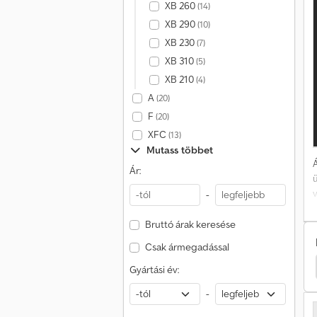
XB 260
(14)
XB 290
(10)
XB 230
(7)
XB 310
(5)
XB 210
(4)
A
(20)
F
(20)
XFC
(13)
Mutass többet
Á
Ár:
-
t
Bruttó árak keresése
Csak ármegadással
Sommer Félpótkocsis Teherautó
Sommer Italszállító
Gyártási év:
-