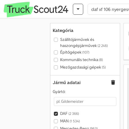
Kategória
Szállítójárművek és
haszongépjárművek
(2 246)
Építőgépek
(107)
Kommunális technika
(8)
Mezőgazdasági gépek
(5)
Jármű adatai
Gyártó:
DAF
(2 366)
MAN
(1 534)
Mercedes-Benz
(963)