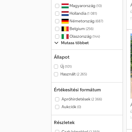
Á
Magyarország
(10)
Hollandia
(1 081)
Németország
(687)
Belgium
(256)
Ü
3
Olaszország
(144)
Mutass többet
Állapot
Új
(101)
Használt
(2 265)
Értékesítési formátum
Apróhirdetések
(2 366)
Á
Aukciók
(0)
k
Részletek
Csak képekkel
(2 359)