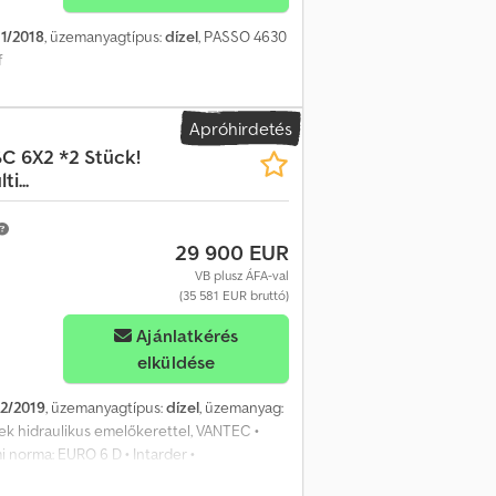
11/2018
, üzemanyagtípus:
dízel
, PASSO 4630
f
Apróhirdetés
SC 6X2 *2 Stück!
i...
29 900 EUR
VB plusz ÁFA-val
(35 581 EUR bruttó)
Ajánlatkérés
elküldése
12/2019
, üzemanyagtípus:
dízel
, üzemanyag:
ek hidraulikus emelőkerettel, VANTEC •
 norma: EURO 6 D • Intarder •
klíma • Állóklíma • Állófűtés • Automata