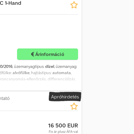
SC 1-Hand
cs mintázat bal: 20%; Gumiabroncs mintázat
erhelhetőség: 14.595 kg Megengedett
m üzemanyagtartály - Külső hőmérséklet
lzár - Sávelhagyás-asszisztens - Állóklíma /
x rozsdamentes acél szerszámosláda Új
Árinformáció
10/2016
, üzemanyagtípus:
dízel
, üzemanyag:
tőfülke:
alvófülke
, hajtástípus:
automata
,
roncsnyomás-ellenőrzés, differenciálzár,
ép, hűtőszekrény, kipörgésgátló,
empomat, ülésfűtés
, = További opciók és
Apróhirdetés
LED-fényszórók - Napellenző - Szerszámdoboz
ntató
k = Kabin: SuperSpace A fekvőhelyek
16 500 EUR
Fix ár plusz ÁFA-val