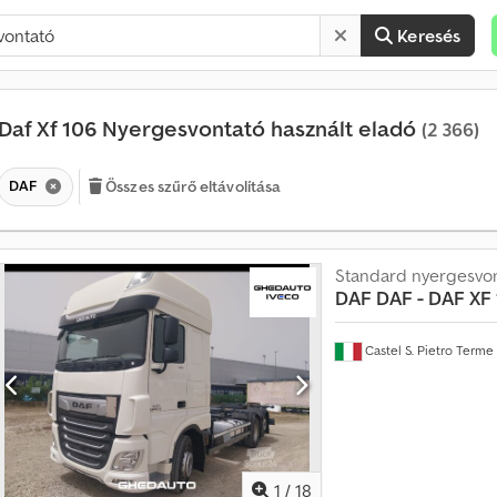
Keresés
Daf Xf 106 Nyergesvontató használt eladó
(2 366)
DAF
Összes szűrő eltávolítása
É
Standard nyergesvo
r
DAF
DAF - DAF XF
t
é
k
Castel S. Pietro Terme
e
s
í
t
é
s
1
/
18
h