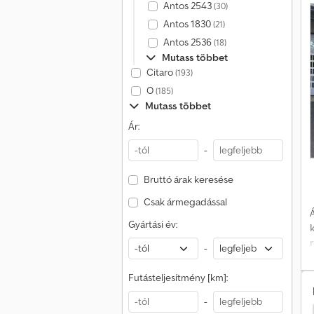
Antos 2543
(30)
Antos 1830
(21)
(
Antos 2536
(18)
r
Mutass többet
r
Citaro
(193)
O
(185)
Mutass többet
Ár:
p
-
v
t
Bruttó árak keresése
k
Csak ármegadással
Á
Gyártási év:
-
t
Futásteljesítmény [km]:
ü
-