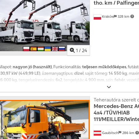
tho. km / Palfinge
Teljesítmény 450 LE 6×2 490 cm a tengelyek között 3. kormányzott tengely 
SLD A daru Érje el a 10,5 m-t Teherbírás 4850 kg Rotátor Raklapfogó Kezelői
Hossza 660 cm szélessége 248 cm Oldalfal magassága 95 cm A hálófülke 2
Kraków
328 km
Légkondicionáló Fedélzeti számítógép Elektromos tükrök Hűtőszekrény N
szervizben vásárolták és szervizelték 100%-ban balesetmentes, teljes dokum
llapota kiváló 3 hasonló jármű kapható 60, 80 és 100 ezres futásteljesítmé
1
/
24
llapot:
nagyon jó (használt)
, Funkcionalitás:
teljesen működőképes
, futás
330,97 kW (449,99 LE)
, üzemanyagtípus:
dízel
, saját tömeg:
14 550 kg
, maxi
26 000 kg
, tengelyelrendezés:
6x2
, tengelytáv:
4 900 mm
, szín:
fehér
, vezet
felfüggesztés:
acél
, raktér hossza:
6 600 mm
, rakodótér szélesség:
2 480 m
2022
, Felszereltség:
AdBlue, Tachográf, daru, légkondicionálás, utánfutó 
60 ezer km / Palfinger PK 18.001L SLD A daru / kormányzott tengely / 3 db 
Teherautóra szerelt 
Mercedes-Benz A
Össztömeg 26000 kg Súlya 14550 kg Hasznos teher 11450 kg Dedeztchbopf
4x4
/TÜV/HIAB
Teljesítmény 450 LE 6×2 490 cm a tengelyek között 3. kormányzott tengely 
111/MEILLER/Wint
SLD A daru Érje el a 10,5 m-t Teherbírás 4850 kg Rotátor Raklapfogó Kezelői
Hossza 660 cm szélessége 248 cm Oldalfal magassága 95 cm A hálófülke 2
Légkondicionáló Fedélzeti számítógép Elektromos tükrök Hűtőszekrény N
Gaubitsch
286 km
szervizben vásárolták és szervizelték 100%-ban balesetmentes, teljes dokum