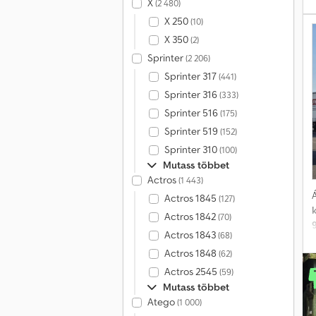
X
(2 480)
m
X 250
(10)
X 350
(2)
o
Sprinter
(2 206)
D
a
Sprinter 317
(441)
m
Sprinter 316
(333)
Sprinter 516
(175)
Sprinter 519
(152)
á
Sprinter 310
(100)
Mutass többet
t
Actros
(1 443)
Á
Actros 1845
(127)
Actros 1842
(70)
h
Actros 1843
(68)
Actros 1848
(62)
Actros 2545
(59)
Mutass többet
e
Atego
(1 000)
f
n