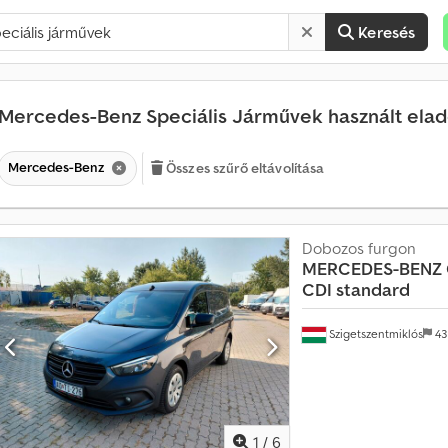
Keresés
Mercedes-Benz Speciális Járművek használt ela
Mercedes-Benz
Összes szűrő eltávolítása
Dobozos furgon
H
MERCEDES-BENZ
a
CDI standard
v
o
Szigetszentmiklós
43
n
t
a
t
ö
1
/
6