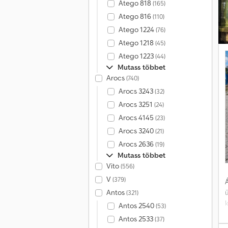
Atego 818
(165)
Atego 816
(110)
Atego 1224
(76)
Atego 1218
(45)
Atego 1223
(44)
Mutass többet
Arocs
(740)
Arocs 3243
(32)
Arocs 3251
(24)
Arocs 4145
(23)
Arocs 3240
(21)
Arocs 2636
(19)
Mutass többet
Vito
(556)
V
(379)
Á
Antos
(321)
k
Antos 2540
(53)
Antos 2533
(37)