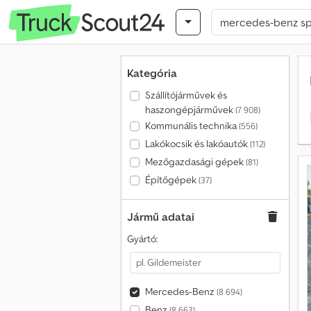
Kategória
Szállítójárművek és
haszongépjárművek
(7 908)
Kommunális technika
(556)
Lakókocsik és lakóautók
(112)
Mezőgazdasági gépek
(81)
Építőgépek
(37)
Jármű adatai
Gyártó:
Mercedes-Benz
(8 694)
Benz
(8 663)