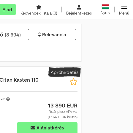
Elad
Nyelv
Kedvencek listája
(0)
Bejelentkezés
Menü
dó
(8 694)
Relevancia
Apróhirdetés
Citan Kasten 110
 km
13 890 EUR
Fix ár plusz ÁFA-val
(17 640 EUR bruttó)
Ajánlatkérés