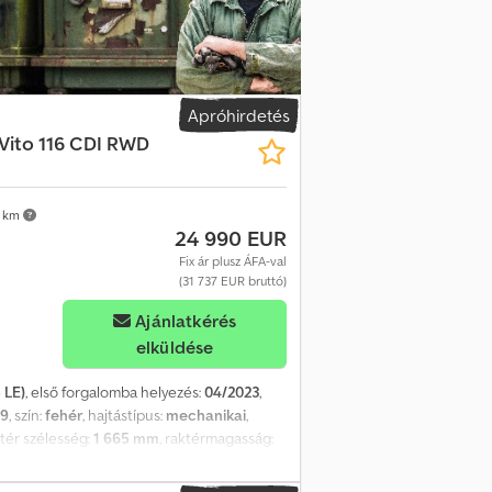
Apróhirdetés
Vito 116 CDI RWD
 km
24 990 EUR
Fix ár plusz ÁFA-val
(31 737 EUR bruttó)
Ajánlatkérés
elküldése
 LE)
, első forgalomba helyezés:
04/2023
,
29
, szín:
fehér
, hajtástípus:
mechanikai
,
ótér szélesség:
1 665 mm
, raktérmagasság:
ram (ESP), koromszűrő, központi zár,
ber-en is! E-mail: Dodpfxszn D Urj Akvskr