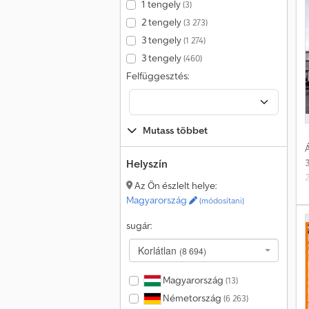
1 tengely
(3)
2 tengely
(3 273)
3 tengely
(1 274)
3 tengely
(460)
Felfüggesztés:
á
Mutass többet
Á
Helyszín
Az Ön észlelt helye:
Magyarország
(módosítani)
sugár:
Korlátlan
(8 694)
Magyarország
(13)
Németország
(6 263)