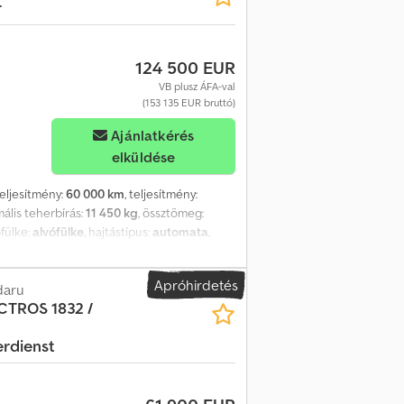
r
Utánfutó csatlakozó Palfinger PK 18.001L
 ülés Platós felépítmény Méretek belül
 ágyas Automata sebességváltó
124 500 EUR
apfénytető Tachográf Az autót Mercedes
entáció, 1 tulajdonos Műszaki és vizuális
VB plusz ÁFA-val
nnyel. km
(153 135 EUR bruttó)
Ajánlatkérés
elküldése
teljesítmény:
60 000 km
, teljesítmény:
mális teherbírás:
11 450 kg
, össztömeg:
őfülke:
alvófülke
, hajtástípus:
automata
,
m
, raktérmagasság:
950 mm
, Gyártási év:
vonófej
, Mercedes-Benz Actros 2545 MP5 /
Apróhirdetés
2022-es év Futott 60 ezer km Műszaki adatok
daru
CTROS 1832 /
x Akvokr motor űrtartalma 12809 ccm
Utánfutó csatlakozó Palfinger PK 18.001L
erdienst
 ülés Platós felépítmény Méretek belül
 ágyas Automata sebességváltó
apfénytető Tachográf Az autót Mercedes
entáció, 1 tulajdonos Műszaki és vizuális