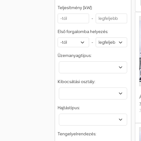
Iveco Trakker Speciális Járművek
Iveco Trakker
h
Teljesítmény [kW]:
e
-
Első forgalomba helyezés:
-
Üzemanyagtípus:
Kibocsátási osztály:
Á
Hajtástípus:
Tengelyelrendezés: