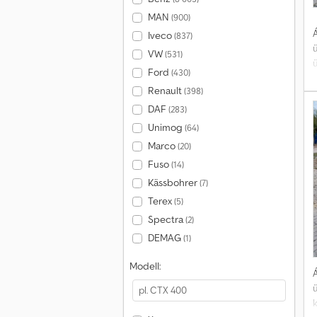
MAN
(900)
Á
Iveco
(837)
VW
(531)
Ford
(430)
Renault
(398)
DAF
(283)
Unimog
(64)
Marco
(20)
k
Fuso
(14)
ö
Kässbohrer
(7)
Terex
(5)
p
Spectra
(2)
k
DEMAG
(1)
i
i
Modell:
(
Á
k