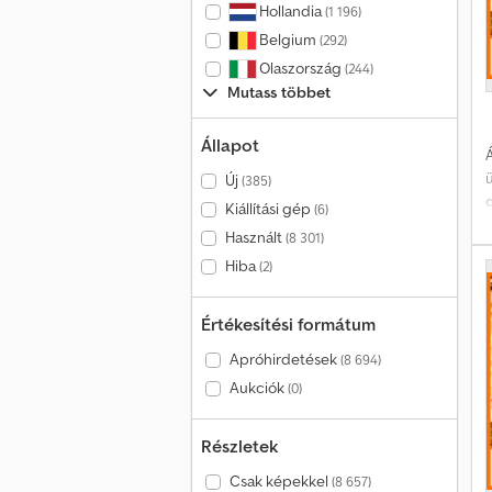
Hollandia
(1 196)
á
Belgium
(292)
Olaszország
(244)
Mutass többet
Állapot
Á
Új
(385)
d
Kiállítási gép
(6)
Használt
(8 301)
Hiba
(2)
1
Értékesítési formátum
(
Apróhirdetések
(8 694)
(
Aukciók
(0)
s
t
Részletek
Csak képekkel
(8 657)