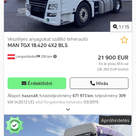
1
/
15
Veszélyes anyagokat szállító teherautó
MAN
TGX 18.420 4X2 BLS
21 900 EUR
Leopoldsdorf
255 km
Fix ár plusz ÁFA-val
(26 280 EUR bruttó)
Érdeklődni
Hívás
Állapot:
használt
, futásteljesítmény:
671 973 km
, teljesítmény:
309
kW (420,12 LE)
, első forgalomba helyezés:
03/2019
,
üzemanyagtípus:
dízel
, össztömeg:
18 000 kg
, tengelyelrendezés:
4x2
, tengelytáv:
3 600 mm
, szín:
fehér
, vezetőfülke:
alvófülke
,
Apróhirdetés
hajtástípus:
automata
, kibocsátási osztály:
Euro 6
, felfüggesztés:
acél-levegő
, Gyártási év:
2019
, Felszereltség:
ABS, alacsony
zajszint, differenciálzár, fedélzeti számítógép, hidraulika,