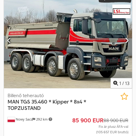
35.420 Billenőplatós / 8x4 Importált / Balesetmentes JÓ
ÁLLAPOTBAN! MINDEN GUMI ÚJ! ? GYÁRTÁSI ÉV: 2019 ?
FUTÁSTELJESÍTMÉNY: 211 000 km FELSZERELTSÉG: ? ABS ? ASR ?
SZERVOKORMÁNY ? ELEKTROMOS ABLAKOK ? ELEKTROMOS
TÜKRÖK ? MOTORFÉK ? TACHOGRÁF TEHERBÍRÁS: 20 000 kg
ÖSSZTÖMEG: 34 000 kg TENGELYTÁV: 185/250/135 cm
ABRONCSMÉRET: 13R22,5 FELFÜGGESZTÉS: LAPRUGÓS TELEFON:
KUBA – POLSKI, ENGLISH, DEUTSCH, ITALIANO SEBASTIAN –
POLSKI, DEUTSCH, ITALIANO, ???? LASZLO – MAGYAR COSTEL –
ROMÂN? (Románul minden exporttal kapcsolatos ügyintézést
vállalunk, beleértve a rendszámokat is) RADEK – ????
Dcsdpfewtwkmsx Ag Rok Ref. szám: 13064
1
/
13
Billenő teherautó
MAN
TGS 35.460 * Kipper * 8x4 *
TOPZUSTAND
85 900 EUR
Nowy Sacz
292 km
88 900 EUR
Fix ár plusz ÁFA-val
(105 657 EUR bruttó)