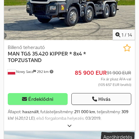
1
/
14
Billenő teherautó
MAN
TGS 35.420 KIPPER * 8x4 *
TOPZUSTAND
85 900 EUR
Nowy Sacz
292 km
91 900 EUR
Fix ár plusz ÁFA-val
(105 657 EUR bruttó)
Érdeklődni
Hívás
Állapot:
használt
, futásteljesítmény:
211 000 km
, teljesítmény:
309
kW (420,12 LE)
, első forgalomba helyezés:
03/2019
,
üzemanyagtípus:
dízel
, össztömeg:
34 000 kg
, tengelyelrendezés:
3 tengely
, fékek:
retarder
, szín:
fehér
, hajtástípus:
automata
,
Apróhirdetés
Gyártási év:
2019
, Felszereltség:
ABS, légkondicionálás
, MAN TGS