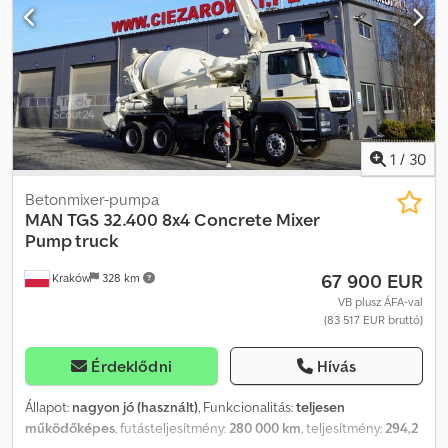
távirányítóval és manuálisan vezérelhető Szivattyúzási magasság
18 méter 426 MTH !!! Manuális váltó Légkondicionáló Napfénytető
Tachográf Rádió Differenciálzár Nagyon jó műszaki állapot
1
/
30
Betonmixer-pumpa
MAN
TGS 32.400 8x4 Concrete Mixer
Pump truck
67 900 EUR
Kraków
328 km
VB plusz ÁFA-val
(83 517 EUR bruttó)
Érdeklődni
Hívás
Állapot:
nagyon jó (használt)
, Funkcionalitás:
teljesen
működőképes
, futásteljesítmény:
280 000 km
, teljesítmény:
294,2