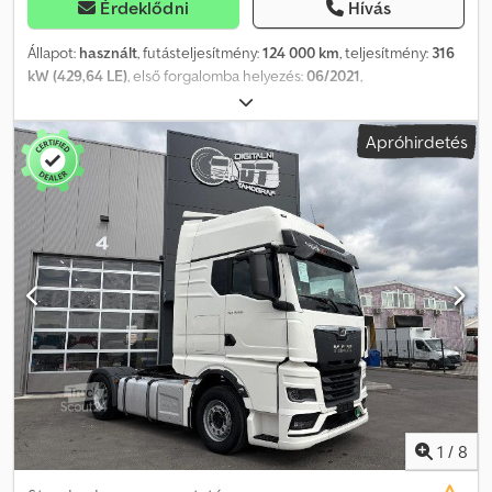
Érdeklődni
Hívás
Állapot:
használt
, futásteljesítmény:
124 000 km
, teljesítmény:
316
kW (429,64 LE)
, első forgalomba helyezés:
06/2021
,
üzemanyagtípus:
dízel
, össztömeg:
32 000 kg
, tengelyelrendezés:
3 tengely
, szín:
fehér
, hajtástípus:
automata
, Gyártási év:
2021
,
Apróhirdetés
Felszereltség:
ABS, légkondicionálás
, MAN TGS 32.430 / 8x4
BETONKEVERŐ BALESETMENTES JÓ ÁLLAPOTÚ! ÉV: 2021
FUTÁSTELJESÍTMÉNY: 124 000 km FELSZERELTSÉG: ABS
ELEKTROMOS ABLAKOK ELEKTROMOS TÜKRÖK
SZERVOKORMÁNY TAHOMÉTER MOTORFÉK Dcedpszr Tfzefx Ag
Rsk TELJES TÖMEG: 32 000 kg GUMI MÉRET: 13R22,5 TENGELYTÁV:
180/255/140 cm RUGÓS FELFÜGGESZTÉS MINDkÉT TENGELYEN
TEL: KUBA – lengyel, angol, német, olasz SEBASTIAN – lengyel,
német, olasz, … LASZLO – magyar COSTEL – román (a román
nyelven az exporttal kapcsolatos összes ügyintézést elvégezzük,
beleértve a szükséges dokumentumokat) RADEK – … Hivatkozási
szám: 6574
1
/
8