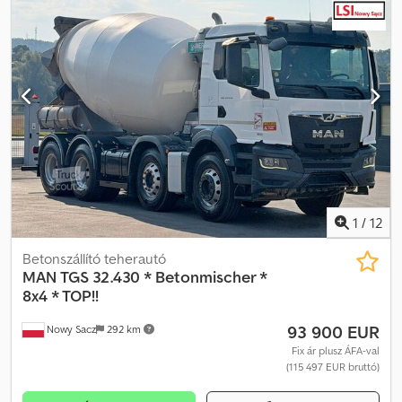
FUTÁSTELJESÍTMÉNY: 150 000 km FELSZERELTSÉG • ABS •
Elektromos ablakok • Elektromos tükrök • Szervokormány •
Klímaberendezés • Motorfék • Tachográf PLATÓ MÉRET: 280 x 200
x 40 cm (H x Sz x M) ÖSSZTÖMEG: 900 kg TEHERBÍRÁS: 3 500 kg
ABRONCS MÉRET: 205/75R22,5 TENGELYTÁV: 450 cm
FELFÜGGESZTÉS: Laprugó TEL: KUBA – LENGYEL, ANGOL, NÉMET,
OLASZ Dedpfx Aeynqhtjg Rsck SEBASTIAN – LENGYEL, NÉMET,
OLASZ, ???? LASZLO – MAGYAR COSTEL – ROMÁN
(Gondoskodunk minden export-ügyintézésről, beleértve a
rendszámot) RADEK – ???? : 0362
1
/
12
Betonszállító teherautó
MAN
TGS 32.430 * Betonmischer *
8x4 * TOP!!
93 900 EUR
Nowy Sacz
292 km
Fix ár plusz ÁFA-val
(115 497 EUR bruttó)