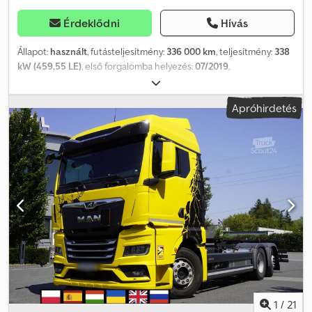
Érdeklődni
Hívás
Állapot:
használt
, futásteljesítmény:
336 000 km
, teljesítmény:
338
kW (459,55 LE)
, első forgalomba helyezés:
07/2019
,
üzemanyagtípus:
dízel
, össztömeg:
32 000 kg
, tengelyelrendezés:
3 tengely
, fékek:
retarder
, szín:
szürke
, hajtástípus:
automata
,
Apróhirdetés
Gyártási év:
2019
, Felszereltség:
ABS, daru
, MAN TGS 35.460
BILLENŐS TEHERAUTÓ / 8x4 Importált / BALESETMENTES JÓ
ÁLLAPOTBAN! Dsdpfjyxi Tdox Ag Rjck GYÁRTÁSI ÉV: 2019
FUTÁSTELJESÍTMÉNY: 336 000 km FELSZERELTSÉG: - ABS -
Központi zár - Elektromos ablakok - Szervokormány - Indításgátló -
Tachográf TEHERBÍRÁS: 20 000 kg ÖSSZTÖMEG: 32 000 kg
TENGELYTÁV: 190/260/140 cm ABRONCSMÉRET: 315/80R22,5
FÜGGEESZTÉS: LAPLEMEZES TEL.: KUBA – LENGYEL, ANGOL,
NÉMET, OLASZ SEBASTIAN – LENGYEL, NÉMET, OLASZ, ????
LASZLO – MAGYAR COSTEL – ROMÁN (Minden export ügyintézést
elintézünk, rendszámmal együtt) RADEK – ???? Ref. szám: 3992
1
/
21