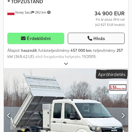
* TOPZUSTAND
34 900 EUR
Nowy Sacz
292 km
Fix ár plusz ÁFA-val
(42 927 EUR bruttó)
Érdeklődni
Hívás
Állapot:
használt
, futásteljesítmény:
457 000 km
, teljesítmény:
257
kW (349,42 LE)
, első forgalomba helyezés:
11/2005
,
üzemanyagtípus:
dízel
, össztömeg:
26 000 kg
, tengelyelrendezés:
3 tengely
, fékek:
retarder
, szín:
zöld
, hajtástípus:
mechanikai
,
Apróhirdetés
raktér hossza:
5 200 mm
, rakodótér szélesség:
2 300 mm
,
raktérmagasság:
1 000 mm
, Gyártási év:
2005
, Felszereltség:
ABS,
légkondicionálás
, Man TGA 33.350 / 6x4 ÖNRAKODÓS
TEHERAUTÓ, 5,20 m + BORDMATIC rendszer Importált / KARC-
MENTES JÓ ÁLLAPOTBAN! * GYÁRTÁSI ÉV: 2005 *
FUTÁSTELJESÍTMÉNY: 457 000 km FELSZERELTSÉG: * ABS *
Központi zár * Elektromos ablakok * Szervókormány *
Klímaberendezés * Indításgátló * Sebességkorlátozó ÖNRAKODÓ:
520 x 230 x 100 cm (H x Sz x M) RAKTERHELÉS: 13 500 kg TELJES
TÖMEG: 26 000 kg TENGELYTÁV: 360/140 cm GUMI MÉRET: 13R22,5