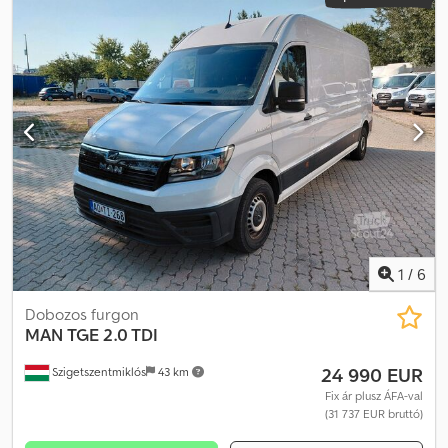
1
/
6
Dobozos furgon
MAN
TGE 2.0 TDI
24 990 EUR
Szigetszentmiklós
43 km
Fix ár plusz ÁFA-val
(31 737 EUR bruttó)