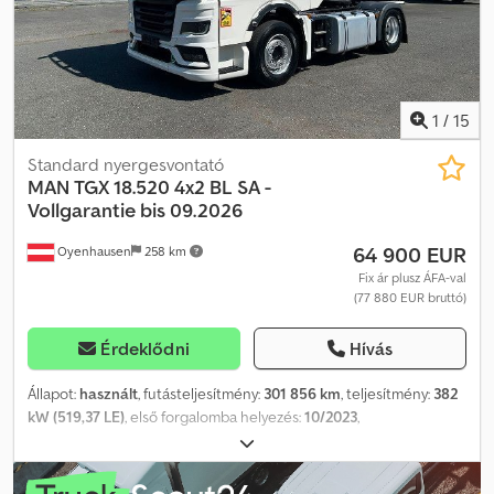
12.250 2020 11/2020 Teherautó fehér WMAN14ZZ3MY418901
638.067 km = További információk = Első tengely: kormányozható
Motor lökettérfogat: 6.871 cm³ Üres tömeg: 6.400 kg Hasznos
teher: 5.590 kg Megengedett össztömeg: 11.990 kg Műszaki vizsga
érvényes: 11/2026-ig
1
/
15
Standard nyergesvontató
MAN
TGX 18.520 4x2 BL SA -
Vollgarantie bis 09.2026
64 900 EUR
Oyenhausen
258 km
Fix ár plusz ÁFA-val
(77 880 EUR bruttó)
Érdeklődni
Hívás
Állapot:
használt
, futásteljesítmény:
301 856 km
, teljesítmény:
382
kW (519,37 LE)
, első forgalomba helyezés:
10/2023
,
üzemanyagtípus:
dízel
, saját tömeg:
7 998 kg
, maximális teherbírás:
10 002 kg
, össztömeg:
18 000 kg
, tengelyelrendezés:
4x2
,
tengelytáv:
3 600 mm
, szín:
fehér
, vezetőfülke:
egyéb
, hajtástípus: