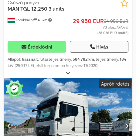
Csúszó ponyva
MAN
TGL 12.250 3 units
29 950 EUR
Torokbalint
46 km
34 950 EUR
VB plusz ÁFA-val
(38 036 EUR bruttó)
Érdeklődni
Hívás
Állapot:
használt
, futásteljesítmény:
584 782 km
, teljesítmény:
184
kW (250,17 LE)
, első forgalomba helyezés:
11/2020
,
üzemanyagtípus:
dízel
, tengelyelrendezés:
4x2
, üzemanyag:
dízel
,
szín:
fehér
, vezetőfülke:
alvófülke
, hajtástípus:
automata
,
Apróhirdetés
kibocsátási osztály:
Euro 6
, Gyártási év:
2020
, Felszereltség:
ABS,
AdBlue, EBS (Elektronikus fékrendszer), elektronikus
stabilitásprogram (ESP), fedélzeti számítógép, koromszűrő,
központi zár, légkondicionálás, tempomat
, = További opciók és
felszereltség = - Légrugózás - Részecskeszűrő - Alvófülke -
Szerszámosláda = Megjegyzések = 3 darab készleten: MAN TGL
12.250 2020 11/2020 Teherautó fehér WMAN14ZZ7MY418917
584.782 km Dedpfx Asyizumog Rjck MAN TGL 12.250 2020 11/2020
Teherautó fehér WMAN14ZZ6MY418987 599.208 km MAN TGL