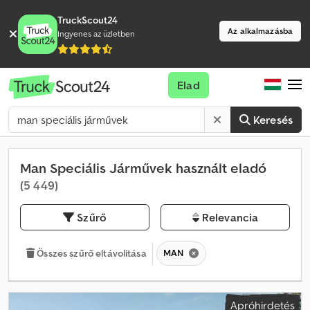
TruckScout24
Az alkalmazásba
Ingyenes az üzletben
Elad
Keresés
Man Speciális Járművek használt eladó
(5 449)
Szűrő
Relevancia
MAN
Összes szűrő eltávolítása
Apróhirdetés