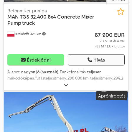
Betonmixer-pumpa
MAN
TGS 32.400 8x4 Concrete Mixer
Pump truck
67 900 EUR
Kraków
328 km
VB plusz ÁFA-val
(83 517 EUR bruttó)
Érdeklődni
Hívás
Állapot:
nagyon jó (használt)
, Funkcionalitás:
teljesen
működőképes
, futásteljesítmény:
280 000 km
, teljesítmény:
294,2
kW (400,00 LE)
, üzemanyagtípus:
dízel
, tengelyelrendezés:
8x4
,
szín:
fehér
, vezetőfülke:
nappali fülke
, hajtástípus:
mechanikai
,
Apróhirdetés
felfüggesztés:
acél
, Gyártási év:
2008
, üzemórák:
426 h
,
Felszereltség:
Tachográf, differenciálzár, légkondicionálás
, MAN
TGS 32.400 8×4 betonkeverő szivattyús teherautó / 426 MTH !!! /
18 méter Dcsdpfjzrw Tcox Ag Rek 2008 Futott 280 ezer km Motor
6 hengeres 400 LE Rugós felfüggesztés Gumik 13R22.5 Hidraulika
Putzmeister Pumi 21-3,67 0 18m Gyártási év 2008 A szivattyú