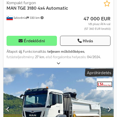
Kompakt furgon
MAN
TGE 3180 4x4 Automatic
47 000 EUR
Szlovénia
330 km
VB plusz ÁFA-val
(57 340 EUR bruttó)
Érdeklődni
Hívás
Állapot:
új
, Funkcionalitás:
teljesen működőképes
,
futásteljesítmény:
27 km
, első forgalomba helyezés:
04/2024
,
üzemanyagtípus:
dízel
, üzemanyag:
dízel
, szín:
sárga
, hajtástípus:
automata
, ülések száma:
2
, teljes hossz:
5 986 mm
, teljes
Apróhirdetés
szélesség:
2 040 mm
, teljes magasság:
2 590 mm
, Gyártási év:
2024
, Felszereltség:
ABS, differenciálzár, elektromos
ablakemelő, elektronikus stabilitásprogram (ESP), központi zár,
légkondicionálás, tempomat, tolóajtó
, A járműnek kétoldali,
dupla ajtói vannak. Dcsdpfx Aezti Nfsg Rsk A jármű folyamatosan a
garázsban van tárolva. Három ilyen jármű van raktáron.