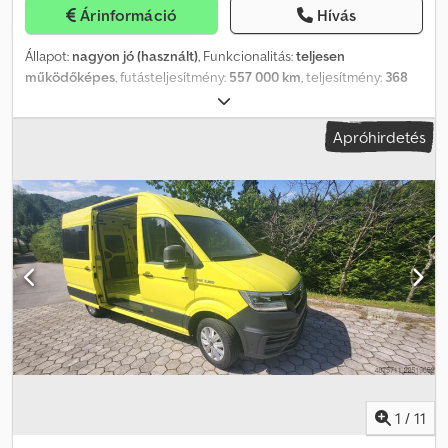
Árinformáció
Hívás
Állapot:
nagyon jó (használt)
, Funkcionalitás:
teljesen
működőképes
, futásteljesítmény:
557 000 km
, teljesítmény:
368
kW (500,34 LE)
, első forgalomba helyezés:
09/2018
,
üzemanyagtípus:
dízel
, saját tömeg:
15 920 kg
, maximális
Apróhirdetés
teherbírás:
10 005 kg
, össztömeg:
33 000 kg
, tengelyelrendezés:
6x6
, tengelytáv:
390 mm
, következő vizsga (TÜV):
09/2026
,
üzemanyag:
dízel
, szín:
fehér
, vezetőfülke:
nappali fülke
,
hajtástípus:
automata
, kibocsátási osztály:
Euro 6
, felfüggesztés:
acél-levegő
, ülések száma:
2
, teljes hossz:
9 800 mm
, teljes
szélesség:
2 500 mm
, teljes magasság:
4 000 mm
, raktér hossza:
6 400 mm
, rakodótér szélesség:
2 550 mm
, Gyártási év:
2018
,
Felszereltség:
ABS, EBS (Elektronikus fékrendszer), daru,
elektronikus stabilitásprogram (ESP), kipörgésgátló,
légkondicionálás, retarder, szervokormány, teherautó
regisztráció, tempomat
, KIVÁLÓ ÁLLAPOTÚ!!! AZONNAL
ELÉRHETŐ!!! MAN TGS 33.500 6x6 E6 típusú teherautó, ÚJ motor,
2023-ban, 370 000 km-nél cserélve. Rakfelület: 6,40 m Rakodó
daru: Palfinger/Epsilon M12Z Dcodpfx Agjztck Ao Rok
1
/
11