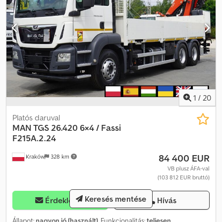
1
/
20
Platós daruval
MAN
TGS 26.420 6×4 / Fassi
F215A.2.24
84 400 EUR
Kraków
328 km
VB plusz ÁFA-val
(103 812 EUR bruttó)
Keresés mentése
Érdeklődni
Hívás
Állapot:
nagyon jó (használt)
, Funkcionalitás:
teljesen