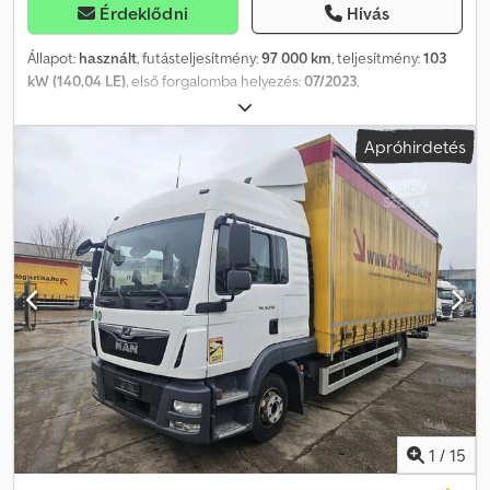
Érdeklődni
Hívás
Állapot:
használt
, futásteljesítmény:
97 000 km
, teljesítmény:
103
kW (140,04 LE)
, első forgalomba helyezés:
07/2023
,
üzemanyagtípus:
dízel
, össztömeg:
3 500 kg
, szín:
fehér
,
hajtástípus:
mechanikai
, kibocsátási osztály:
Euro 6
, ülések száma:
Apróhirdetés
3
, raktér hossza:
4 130 mm
, rakodótér szélesség:
1 770 mm
,
raktérmagasság:
1 960 mm
, Gyártási év:
2023
, Felszereltség:
ABS,
elektronikus stabilitásprogram (ESP), központi zár,
légkondicionálás
, Főbb felszereltség: Bluetooth, multimédia
rendszer, multifunkciós kormánykerék, elektromos tükrök és
ablakok stb. Hívjon minket WhatsApp/Viber-en is) E-mail:
Dcodpfezr S Rpox Ag Rjk
1
/
15