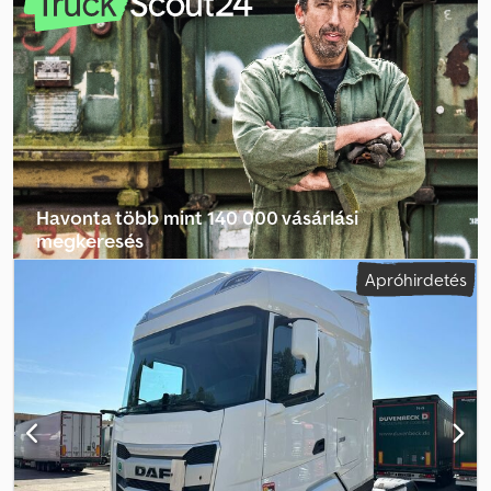
stabilitásprogram (ESP), kompresszor, koromszűrő,
légkondicionálás
, ABS, ASR, Euro 6,
légkondicionáló/klímaberendezés Dcodpozq Nb Aofx Aiqek
hidraulikus rendszer
Havonta több mint 140 000 vásárlási
megkeresés
Apróhirdetés
Válassza ki a kereskedői csomagot