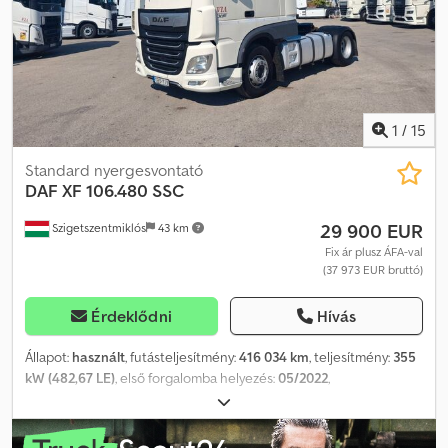
Kormányzott Saját tömeg: 8 043 kg Djdjzrnvnjpfx Aiqeck Műszaki
vizsga (APK): érvényes 2027.01-ig
1
/
15
Standard nyergesvontató
DAF
XF 106.480 SSC
29 900 EUR
Szigetszentmiklós
43 km
Fix ár plusz ÁFA-val
(37 973 EUR bruttó)
Érdeklődni
Hívás
Állapot:
használt
, futásteljesítmény:
416 034 km
, teljesítmény:
355
kW (482,67 LE)
, első forgalomba helyezés:
05/2022
,
üzemanyagtípus:
dízel
, össztömeg:
18 000 kg
, tengelyelrendezés:
2 tengely
, szín:
fehér
, hajtástípus:
automata
, kibocsátási osztály:
Euro 6
, Gyártási év:
2022
, Felszereltség:
ABS, elektronikus