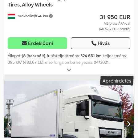
Tires, Alloy Wheels
31 950 EUR
Torokbalint
46 km
VB plusz ÁFA-val
(40 576 EUR bruttó)
Érdeklődni
Hívás
Állapot:
jó (használt)
, futásteljesítmény:
324 661 km
, teljesítmény:
355 kW (482,67 LE)
, első forgalomba helyezés:
04/2021
,
üzemanyagtípus:
dízel
, tengelyelrendezés:
4x2
, üzemanyag:
dízel
,
szín:
fehér
, vezetőfülke:
alvófülke
, hajtástípus:
automata
,
Apróhirdetés
kibocsátási osztály:
Euro 6
, Gyártási év:
2021
, Felszereltség:
ABS,
AdBlue, EBS (Elektronikus fékrendszer), elektromos
ablakemelő, fedélzeti számítógép, hűtőszekrény, koromszűrő,
ködlámpák, központi zár, légkondicionálás
, = További
lehetőségek és tartozékok = - Alumínium üzemanyagtartály -
Laprugós felfüggesztés - Légrugós felfüggesztés - Légrugós
ülések Dcedpfx Aioznlcdsqek - Részecskeszűrő - Rádió/CD-
lejátszó - Alvókabín - Napellenző - Szerszámos láda =
Megjegyzések = DAF XF480 SSC Mega Red, 661 km,