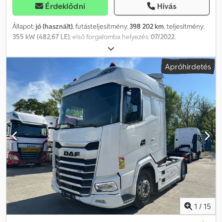
Érdeklődni
Hívás
Állapot:
jó (használt)
, futásteljesítmény:
398 202 km
, teljesítmény:
355 kW (482,67 LE)
, első forgalomba helyezés:
07/2022
,
üzemanyagtípus:
dízel
, tengelyelrendezés:
4x2
, üzemanyag:
dízel
,
szín:
fehér
, vezetőfülke:
alvófülke
, hajtástípus:
automata
,
Apróhirdetés
kibocsátási osztály:
Euro 6
, Gyártási év:
2022
, Felszereltség:
ABS,
AdBlue, EBS (Elektronikus fékrendszer), elektromos
ablakemelő, fedélzeti számítógép, hűtőszekrény, koromszűrő,
ködlámpák, központi zár, légkondicionálás
, = További
lehetőségek és tartozékok = - Alumínium üzemanyagtartály -
Laprugós felfüggesztés - Klímaberendezés - Légrugós
felfüggesztés - Légrugós ülések - Részecskeszűrő - Rádió/CD-
lejátszó Dsdpfx Aiozrpb Ssqeck - Alvókabin - Napellenző -
Szerszámtároló = Megjegyzések = DAF XF480 SSC, standard,
fehér színű, 202 km, XLRTEH4300G409098, állóhelyzeti klíma =
További információk = Első tengely: kormányozható Motor
hengerűrtartalma: 12 902 cm³ Üres súly: 8052 kg Megengedett
raktér: 27 820 kg Össztömeg: 35 872 kg Károk: nincsenek
Garancia: 2 egység: DAF XF480 SSC, 10/év, standard, fehér,
1
/
15
XLRTEH4300G415555, 341 051 km, állóhelyzeti klíma, új tachográf