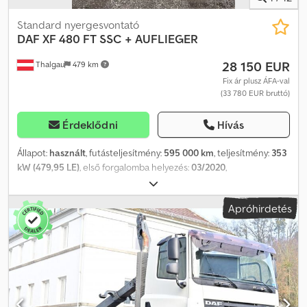
Standard nyergesvontató
DAF
XF 480 FT SSC + AUFLIEGER
28 150 EUR
Thalgau
479 km
Fix ár plusz ÁFA-val
(33 780 EUR bruttó)
Érdeklődni
Hívás
Állapot:
használt
, futásteljesítmény:
595 000 km
, teljesítmény:
353
kW (479,95 LE)
, első forgalomba helyezés:
03/2020
,
üzemanyagtípus:
dízel
, össztömeg:
18 000 kg
, tengelyelrendezés:
2 tengely
, következő vizsga (TÜV):
03/2026
, fékek:
retarder
, szín:
Apróhirdetés
fehér
, hajtástípus:
automata
, kibocsátási osztály:
Euro 6
, Gyártási
év:
2020
, Felszereltség:
ABS, légkondicionálás, navigációs
rendszer, állófűtés
, Kiváló állapot, 3 fokozatú retarder,
SCHWARZMÜLLER, első forgalomba helyezés: 2020/10, első
tulajdonos, Ausztria. Dsdpfxeyd S D Io Aiqsck