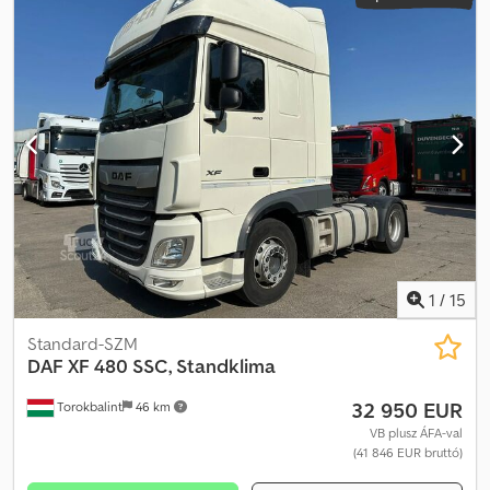
1
/
15
Standard-SZM
DAF
XF 480 SSC, Standklima
32 950 EUR
Torokbalint
46 km
VB plusz ÁFA-val
(41 846 EUR bruttó)