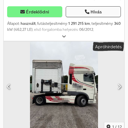
Érdeklődni
Hívás
Állapot:
használt
, futásteljesítmény:
1 291 215 km
, teljesítmény:
340
kW (462,27 LE)
, első forgalomba helyezés:
06/2012
,
üzemanyagtípus:
dízel
, össztömeg:
18 000 kg
, tengelyelrendezés:
2 tengely
, szín:
fehér
, hajtástípus:
automata
, kibocsátási osztály:
Apróhirdetés
Euro 5
, Felszereltség:
ABS, elektronikus stabilitásprogram (ESP),
légkondicionálás, állófűtés
, Daf XF 105.460 SC Alacsony padló
Első regisztráció: 2012.06 Futásteljesítmény: 1.291.215 km
Automataváltó 4x2 hajtás DAB motorfék Euro 5 EEV Dodpjzq
Tqzefx Aiqjck ABS Klímaberendezés Állóhelyzeti fűtés Tempomat
Hűtőszekrény 2 ágy 2 üzemanyagtartály Differenciálzár
Rúgó-/légrugózás Első gumiabroncsok: 315/60 R22.5, futófelület
mélysége: 8 mm Hátsó gumiabroncsok: 295/60 R22.5, futófelület
mélysége: 8 mm Szervizkönyv.
1
/
12