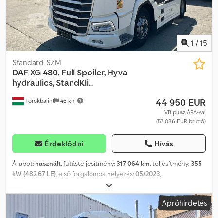
1
/
15
Standard-SZM
DAF
XG 480, Full Spoiler, Hyva
hydraulics, StandKli...
44 950 EUR
Torokbalint
46 km
VB plusz ÁFA-val
(57 086 EUR bruttó)
Érdeklődni
Hívás
Állapot:
használt
, futásteljesítmény:
317 064 km
, teljesítmény:
355
kW (482,67 LE)
, első forgalomba helyezés:
05/2023
,
üzemanyagtípus:
dízel
, tengelyelrendezés:
4x2
, üzemanyag:
dízel
,
szín:
fehér
, vezetőfülke:
alvófülke
, hajtástípus:
automata
,
Apróhirdetés
kibocsátási osztály:
Euro 6
, Gyártási év:
2023
, Felszereltség:
ABS,
AdBlue, EBS (Elektronikus fékrendszer), elektromos