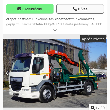
Érdeklődni
Hívás
Állapot:
használt
, Funkcionalitás:
korlátozott funkcionalitás
,
gép/jármű száma:
xlrteh4300g240310
, futásteljesítmény:
545 000
km
, első forgalomba helyezés:
12/2026
, üzemanyagtípus:
dízel
,
saját tömeg:
180 000 kg
, maximális teherbírás:
35 950 kg
,
Apróhirdetés
össztömeg:
35 950 kg
, hajtástípus:
automata
, Gyártási év:
2018
,
Felszereltség:
koromszűrő, légkondicionálás, parkolóklíma
,
Lízingcégtől eladó eszköz az autón lejárt a műszaki, a BEM szenzor
cserére szorul illetve a hosszú állás miatt DPF regenerálás miatt
SCR hibát jelez a vontató Mezőberényben kipróbálható. Mivel ez
egy lízingeszköz a szervíz előéletét nem ismerjük Dsdezmxgmspfx
Aiqock
1
/
30