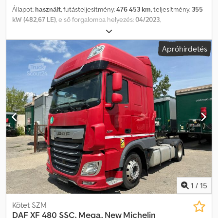
Állapot:
használt
, futásteljesítmény:
476 453 km
, teljesítmény:
355
kW (482,67 LE)
, első forgalomba helyezés:
04/2023
,
üzemanyagtípus:
dízel
, tengelyelrendezés:
4x2
, üzemanyag:
dízel
,
szín:
fehér
, vezetőfülke:
alvófülke
, hajtástípus:
automata
,
Apróhirdetés
kibocsátási osztály:
Euro 6
, Gyártási év:
2022
, Felszereltség:
ABS,
EBS (Elektronikus fékrendszer), elektromos ablakemelő,
ködlámpák, központi zár, légkondicionálás
, = További opciók és
tartozékok = - Klímaberendezés - Könnyűfém felnik - Légrugós
ülések - Rádió/CD-lejátszó - Hálóhely - Oldalsó spoilerek =
Megjegyzések = DAF XG480 Standard 2022 04/2023
XLRTEF5300G440298 476 453 km Kék színű, teljes spoilercsomag,
könnyűfém felnik, új tachográf G2v2, LED fényszórók elöl. Dcsdpfx
Aijzclnkjqek = További információk = Első tengely: Kormányzott
Motor hengerűrtartalma: 12.902 cm³
1
/
15
Kötet SZM
DAF
XF 480 SSC, Mega, New Michelin