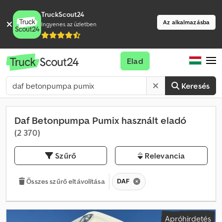
TruckScout24
Az alkalmazásba
Ingyenes az üzletben
Elad
Keresés
Daf Betonpumpa Pumix használt eladó
(2 370)
Szűrő
Relevancia
DAF
Összes szűrő eltávolítása
Apróhirdetés