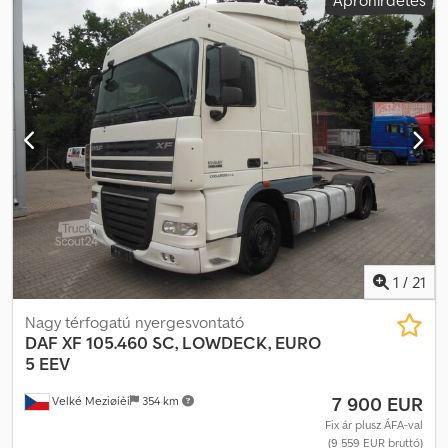
Apróhirdetés
differenciálzár, elektromos ablakemelő, elektromosan állítható
tükör, ködlámpák, központi zár, légkondicionálás
, = További
opciók és tartozékok = - Ikerkeréktengely - Klímavezérlés
Dedpfoztgtzsx Aiqsck - Rádió - Tetőablak = További információk =
Általános információk Terjedelem: Építés Alkalmazási anyag: Beton
Tengelykonfiguráció Felfüggesztés: laprugózás Tengely 1:
Gumiabroncs mérete: 315/80 R22.5; Fékek: tárcsafékek Tengely 2:
Gumiabroncs mérete: 315/80 R22.5 Tengely 3: Gumiabroncs
mérete: 315/80 R22.5 Tengely 4: Gumiabroncs mérete: 315/80R22.5
Súlyok Bruttó tömeg: 19.000 kg Hasznos teher: 12.000 kg TELJES
ÖSSZTÖMEG: 32.000 kg
1
/
21
Nagy térfogatú nyergesvontató
DAF
XF 105.460 SC, LOWDECK, EURO
5 EEV
7 900 EUR
Velké Meziøíèí
354 km
Fix ár plusz ÁFA-val
(9 559 EUR bruttó)