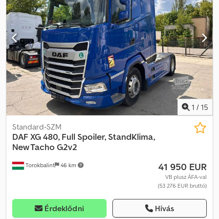
állófűtés
, KIVÁLÓ ÁLLAPOTÚ! AZONNAL ÁTVÉTELRE KÉSZ! Dcsdpfx
Aoztc N Seiqok XF 480 Space Cab 6x2 emelőhidas tengelyes,
cserélhető platós nyergesvontató Lapos rugó, légrugó
1
/
15
Standard-SZM
DAF
XG 480, Full Spoiler, StandKlima,
New Tacho G2v2
41 950 EUR
Torokbalint
46 km
VB plusz ÁFA-val
(53 276 EUR bruttó)
Érdeklődni
Hívás