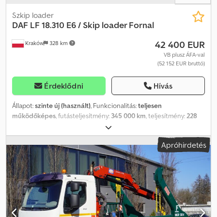
Szkip loader
DAF
LF 18.310 E6 / Skip loader Fornal
42 400 EUR
Kraków
328 km
VB plusz ÁFA-val
(52 152 EUR bruttó)
Érdeklődni
Hívás
Állapot:
szinte új (használt)
, Funkcionalitás:
teljesen
működőképes
, futásteljesítmény:
345 000 km
, teljesítmény:
228
kW (309,99 LE)
, üzemanyagtípus:
dízel
, saját tömeg:
9 975 kg
,
maximális teherbírás:
8 025 kg
, össztömeg:
18 000 kg
,
Apróhirdetés
tengelyelrendezés:
4x2
, tengelytáv:
4 250 mm
, üzemanyag:
dízel
,
vezetőfülke:
nappali fülke
, hajtástípus:
mechanikai
, kibocsátási
osztály:
Euro 6
, felfüggesztés:
acél-levegő
, Gyártási év:
2015
,
Felszereltség:
daru, differenciálzár, utánfutó vonófej
, DAF LF
18.310 E6 / Homlokrakodó Fornal NKR 130V / HMF 735 K2 Daru /
Manuális sebességváltó 2014/2015 345 ezer. km Műszaki adatok
Össztömeg 18000 kg Súlya 9975 kg Hasznos teher 8025 kg A