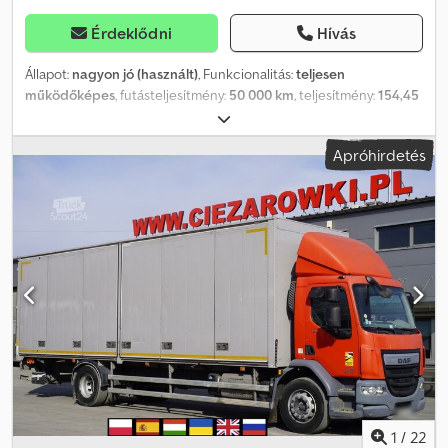
Érdeklődni
Hívás
Állapot:
nagyon jó (használt)
, Funkcionalitás:
teljesen
működőképes
, futásteljesítmény:
50 000 km
, teljesítmény:
154,45
kW (209,99 LE)
, üzemanyagtípus:
dízel
, saját tömeg:
6 380 kg
,
maximális teherbírás:
5 610 kg
, össztömeg:
11 990 kg
,
Apróhirdetés
tengelyelrendezés:
4x2
, szín:
fehér
, vezetőfülke:
nappali fülke
,
hajtástípus:
automata
, kibocsátási osztály:
Euro 6
, felfüggesztés:
levegő
, raktér hossza:
7 450 mm
, rakodótér szélesség:
2 500 mm
,
raktérmagasság:
2 200 mm
, Gyártási év:
2024
, Felszereltség:
AdBlue, Tachográf, differenciálzár, légkondicionálás
, DAF LF
12.210 18 raklapos doboz hátsó emelővel / 50 tho km / 2024
2023/2024 év Futott 50000 km Össztömeg 11990 kg Súlya 6380 kg
Terhelhetőség 5610 kg Motorteljesítmény 153 kW / 210 LE Motor
4460 ccm 4×2 meghajtó Légrugózás Automata sebességváltó
Napi fülke Légkondicionáló Rádió CB rádió Tachográf AdBlue
Differenciálzár Plandex doboz Belső méretek: Hossza 745 cm
szélessége 250 cm Magasság 220 cm Kapacitás 18 euro raklap
Dcedpszrlc Eefx Aiqok BAR Cargolift hátsó emelő Maximális
terhelhetőség 1500 kg A jármű egy lengyel DAF
1
/
22