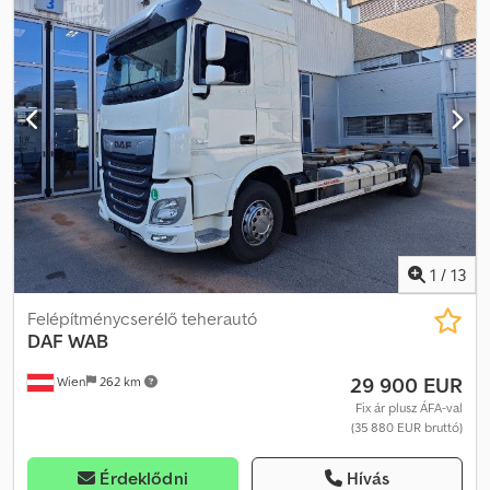
ablakemelő, ködlámpák, központi zár, légkondicionálás,
légzsák
, = További opciók és tartozékok = Dodpfx Aiszq
Awqeqock - Klímaberendezés - Légrugós ülések - Rádió/CD-
lejátszó - Alvókabín - Oldalsó spoilerek = Megjegyzések = DAF
XG480, standard, 2023, 2023, fehér, 317 064 km,
XLRTEF5300G465213, teljes spoiler, álló klíma, új tachográf G2v2,
Hyva hidraulika = További információk = Első tengely:
kormányozható Saját tömeg: 8023 kg Megengedett rakomány: 27
879 kg Össztömeg: 35 902 kg APK (műszaki átvizsgálás): érvényes
2027.05-ig
1
/
13
Felépítménycserélő teherautó
DAF
WAB
29 900 EUR
Wien
262 km
Fix ár plusz ÁFA-val
(35 880 EUR bruttó)
Érdeklődni
Hívás