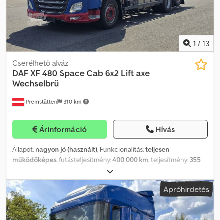
1
/
13
Cserélhető alváz
DAF
XF 480 Space Cab 6x2 Lift axe
Wechselbrü
Premstätten
310 km
Árinformáció
Hívás
Állapot:
nagyon jó (használt)
, Funkcionalitás:
teljesen
működőképes
, futásteljesítmény:
400 000 km
, teljesítmény:
355
kW (482,67 LE)
, tengelyelrendezés:
6x2
, első forgalomba helyezés:
08/2020
, kibocsátási osztály:
Euro 6
, szín:
kék
, vezetőfülke:
Apróhirdetés
alvófülke
, Gyártási év:
2020
, Felszereltség:
ABS, elektronikus
stabilitásprogram (ESP), központi zár, légkondicionálás,
légzsák, szervokormány, teherautó regisztráció, tempomat,