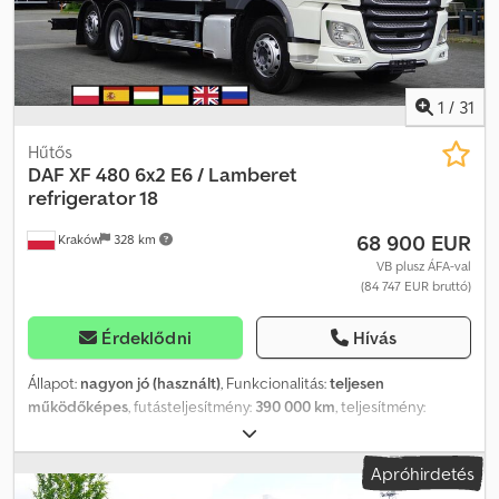
XLRTEH4300G351810, könnyűfém felnik, új Michelin
gumiabroncsok = További információk = Első tengely:
kormányozható Motor hengerűrtartalma: 12 902 cm³ Üres tömeg:
7964 kg Megengedett teherbírás: 28 015 kg Megengedett
össztömeg: 35 979 kg Sérülések: nincsenek
1
/
31
Hűtős
DAF
XF 480 6x2 E6 / Lamberet
refrigerator 18
68 900 EUR
Kraków
328 km
VB plusz ÁFA-val
(84 747 EUR bruttó)
Érdeklődni
Hívás
Állapot:
nagyon jó (használt)
, Funkcionalitás:
teljesen
működőképes
, futásteljesítmény:
390 000 km
, teljesítmény:
353,04 kW (480,00 LE)
, üzemanyagtípus:
dízel
, saját tömeg:
13 030
kg
, maximális teherbírás:
12 970 kg
, össztömeg:
26 000 kg
,
Apróhirdetés
tengelyelrendezés:
6x2
, szín:
fehér
, vezetőfülke:
alvófülke
,