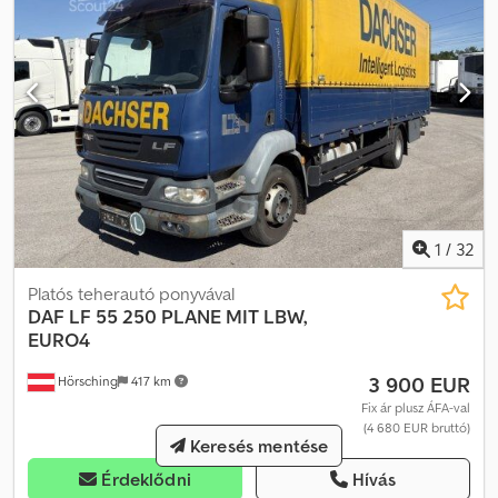
csehül, franciául, oroszul, bolgárul. Minden adat tájékoztató
jellegű, felszereltséget és tartozékokat is beleértve, garancia
nélkül.
1
/
32
Platós teherautó ponyvával
DAF
LF 55 250 PLANE MIT LBW,
EURO4
3 900 EUR
Hörsching
417 km
Fix ár plusz ÁFA-val
(4 680 EUR bruttó)
Keresés mentése
Érdeklődni
Hívás