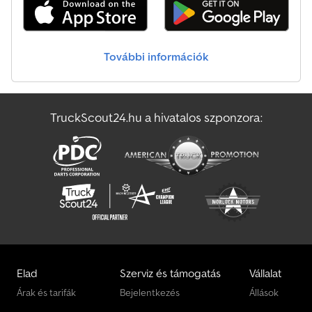
Renault 4X2 Nyergesvontató
Scania 4X2 Nyergesvontató
További információk
Terberg 4X2 Nyergesvontató
Tágas Nyergesvontató
TruckScout24.hu a hivatalos szponzora:
Vezeko R 2 Utánfutó
Volvo 4X2 Nyergesvontató
Elad
Szerviz és támogatás
Vállalat
Árak és tarifák
Bejelentkezés
Állások