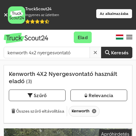
TruckScout24
Az alkalmazásba
Ingyenes az üzletben
Elad
Keresés
Kenworth 4X2 Nyergesvontató használt
eladó
(3)
Szűrő
Relevancia
Kenworth
Összes szűrő eltávolítása
Apróhirdetés