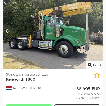
1
/
18
Standard nyergesvontató
Kenworth
T800
36 995 EUR
De Lutte
1 066 km
Fix ár plusz ÁFA-val
(44 764 EUR bruttó)