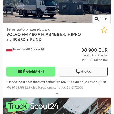
1
/
15
Teherautóra szerelt daru
VOLVO
FM 460 * HIAB 166 E-5 HIPRO
+ JIB 43X + FUNK
38 900 EUR
Nowy Sacz
292 km
Fix ár plusz ÁFA-val
(47 847 EUR bruttó)
Érdeklődni
Hívás
Állapot:
használt
, futásteljesítmény:
487 000 km
, teljesítmény:
338
kW (459,55 LE)
, első forgalomba helyezés:
01/2005
,
üzemanyagtípus:
dízel
, össztömeg:
28 000 kg
, tengelyelrendezés:
3 tengely
, szín:
fehér
, hajtástípus:
automata
, raktér hossza:
6 700
mm
, rakodótér szélesség:
2 520 mm
, raktérmagasság:
600 mm
,
Gyártási év:
2005
, Felszereltség:
ABS, daru, légkondicionálás
,