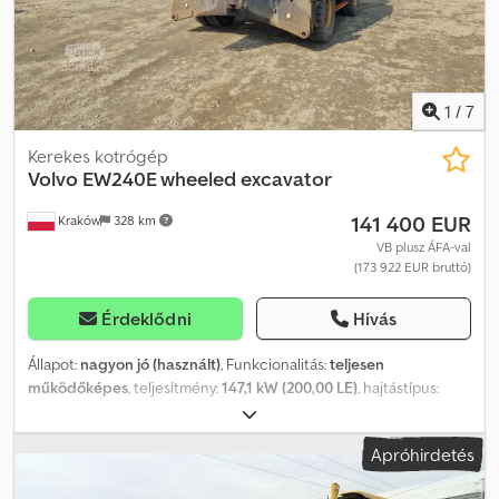
Dcodpfezp U R Hox Am Ajk
1
/
7
Kerekes kotrógép
Volvo
EW240E wheeled excavator
141 400 EUR
Kraków
328 km
VB plusz ÁFA-val
(173 922 EUR bruttó)
Érdeklődni
Hívás
Állapot:
nagyon jó (használt)
, Funkcionalitás:
teljesen
működőképes
, teljesítmény:
147,1 kW (200,00 LE)
, hajtástípus:
hidrosztatikus
, üzemanyagtípus:
dízel
, saját tömeg:
26 500 kg
,
tengelyelrendezés:
4x4
, Gyártási év:
2021
, üzemórák:
6 000 h
,
Apróhirdetés
Felszereltség:
fülke, légkondicionálás, összkerékhajtás
, Volvo
EW240E gumikerekes kotrógép 2021-es év 6000 munkaóra