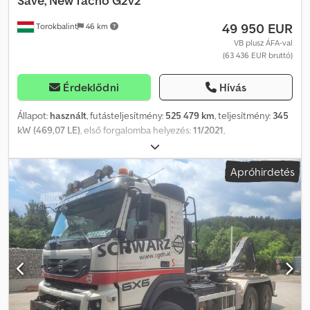
Save, New Tacho G2v2
49 950 EUR
Torokbalint
46 km
VB plusz ÁFA-val
(63 436 EUR bruttó)
Érdeklődni
Hívás
Állapot:
használt
, futásteljesítmény:
525 479 km
, teljesítmény:
345
kW (469,07 LE)
, első forgalomba helyezés:
11/2021
,
üzemanyagtípus:
dízel
, tengelyelrendezés:
4x2
, üzemanyag:
dízel
,
szín:
fehér
, vezetőfülke:
alvófülke
, hajtástípus:
automata
,
Apróhirdetés
kibocsátási osztály:
Euro 6
, Gyártási év:
2021
, Felszereltség:
ABS,
AdBlue, EBS (Elektronikus fékrendszer), elektromos
ablakemelő, hűtőszekrény, ködlámpák, központi zár,
légkondicionálás, légterelő, tempomat
, = További opciók és
tartozékok = - Laprugós felfüggesztés - Tetős spoiler Dcjdpfx
Amszmxtyo Ajk - Klímaberendezés - Légrugós ülések - Rádió/CD-
lejátszó - Alvókabín - Oldalsó spoilerek - Napellenző =
Megjegyzések = Volvo FH460 2021 11-2021 Standard fehér
YV2RTY0A0NB362711 525 479 km I-save, I-Park, új tachográf G2v2 =
További információk = Első tengely: kormányozható Motor