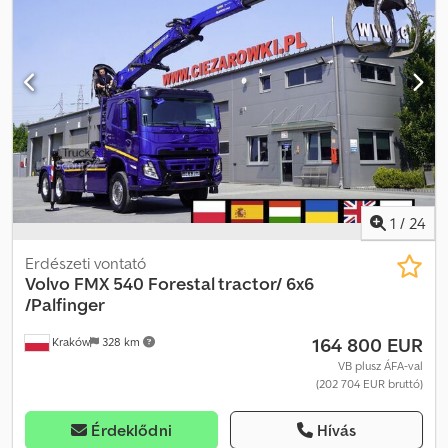
retarder
, szín:
fehér
, vezetőfülke:
nappali fülke
, hajtástípus:
hidrosztatikus
, kibocsátási osztály:
Euro 5
, felfüggesztés:
acél
,
ülések száma:
2
, Gyártási év:
2013
, üzemórák:
387 993 h
,
Felszereltség:
ABS, EBS (Elektronikus fékrendszer), elektronikus
stabilitásprogram (ESP), kipörgésgátló, légkondicionálás,
légzsák, retarder, szervokormány, teherautó regisztráció,
tempomat, ülésfűtés
, További kérdések esetén forduljon
hozzánk bizalommal telefonon vagy WhatsApp-on keresztül.
Szükség esetén további daru-konténerek vagy hagyományos,
felépítményes konténerek is megvásárolhatók. Dcedpozq U Hdefx
Am Ajk Az ár a konténert nem tartalmazza.
1
/
24
Erdészeti vontató
Volvo
FMX 540 Forestal tractor/ 6x6
/Palfinger
164 800 EUR
Kraków
328 km
VB plusz ÁFA-val
(202 704 EUR bruttó)
Érdeklődni
Hívás