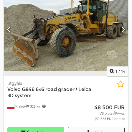
Műszaki adatok Súlya 26500 kg 6 hengeres motor 200 LE 4×4
Központi kenés Légkondicionált kabin Djdpfjzrfx Hjx Am Asck
Rádió Hidrosztatikus sebességváltó Műszaki és vizuális állapota
kiváló
1
/
14
útgyalu
Volvo
G946 6×6 road grader / Leica
3D system
48 500 EUR
Kraków
328 km
VB plusz ÁFA-val
(59 655 EUR bruttó)