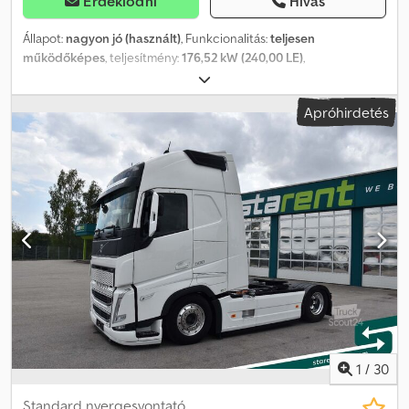
Érdeklődni
Hívás
Állapot:
nagyon jó (használt)
, Funkcionalitás:
teljesen
működőképes
, teljesítmény:
176,52 kW (240,00 LE)
,
üzemanyagtípus:
dízel
, szín:
sárga
, saját tömeg:
20 430 kg
,
tengelyelrendezés:
6x6
, Gyártási év:
2007
, üzemórák:
13 000 h
,
Apróhirdetés
Volvo G946 6×6 útgyalu / Leica 3D rendszer / csoroszlya /
buldózer 2007-es év 13000 MTH Műszaki adatok Dodszrfxyspfx Am
Aeck Súlya 20430 kg Teljesítmény 240 LE Méretek Hossza 900 cm
szélessége 300 cm Magasság 323 cm Leica 3D rendszer
csoroszlya Bulldózer Műszaki és vizuális állapota nagyon jó
1
/
30
Standard nyergesvontató