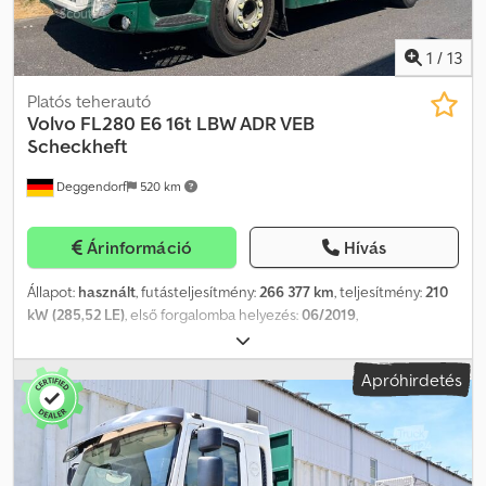
1
/
13
Platós teherautó
Volvo
FL280 E6 16t LBW ADR VEB
Scheckheft
Deggendorf
520 km
Árinformáció
Hívás
Állapot:
használt
, futásteljesítmény:
266 377 km
, teljesítmény:
210
kW (285,52 LE)
, első forgalomba helyezés:
06/2019
,
üzemanyagtípus:
dízel
, saját tömeg:
7 020 kg
, maximális teherbírás:
8 980 kg
, össztömeg:
16 000 kg
, tengelyelrendezés:
4x2
,
Apróhirdetés
tengelytáv:
3 800 mm
, fékek:
motorfék
, szín:
zöld
, vezetőfülke:
nappali fülke
, hajtástípus:
automata
, kibocsátási osztály:
Euro 6
,
felfüggesztés:
levegő
, ülések száma:
2
, raktér hossza:
5 300 mm
,
rakodótér szélesség:
2 360 mm
, Felszereltség:
ABS,
differenciálzár, elektronikus stabilitásprogram (ESP),