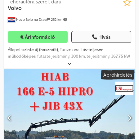
Teherautóra szerelt daru
Volvo
Novo Selo na Dravi
252 km
Árinformáció
Hívás
Állapot:
szinte új (használt)
, Funkcionalitás:
teljesen
működőképes
, futásteljesítmény:
300 km
, teljesítmény:
367,75 kW
(500,00 LE)
, első forgalomba helyezés:
08/2026
, össztömeg:
32 000 kg
, szín:
ezüst
, vezetőfülke:
nappali fülke
, Gyártási év:
2026
,
Apróhirdetés
üzemórák:
10 h
, Felszereltség:
daru
, VOLVO FH 500 8x4 – Fassi
F1450 • Ár: a WhatsApp-on keresztül lekérdezhető • Első
forgalomba helyezés: ÚJ – 2026 • Futásteljesítmény: 500 km •
Hajtás: 8x4 • Saját tömeg: 31 870 kg • Tengelytáv: 1995 / 2905 / 1370
mm • Méretek (H × Sz × M): 9900 × 2550 × 4000 mm •
Tengelyterhelés: 9000 / 9000 / 13000 / 13000 kg • Felépítmény:
Fassi F1450-8, JIB L826-tal, csörlővel és elülső támasztóval •
Rakfelület: 4100 mm + 1200 mm Dodpfx Aezrzlpjm Aock •
Elérhetőség: azonnal