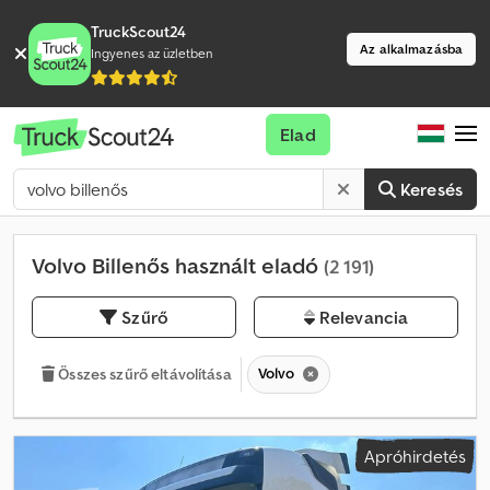
TruckScout24
Az alkalmazásba
Ingyenes az üzletben
Elad
Keresés
Volvo Billenős használt eladó
(2 191)
Szűrő
Relevancia
Volvo
Összes szűrő eltávolítása
Apróhirdetés