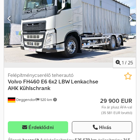
raktér hossza:
7 300 mm
, Felszereltség:
ABS, differenciálzár,
fedélzeti számítógép, légkondicionálás, teherautó regisztráció,
tempomat
, Volvo FL 280 hűtős felépítményes teherautó | EURO 4
| Thermo King hűtőegység | fagyasztott és frissáruszállításra |
útközbeni és állóhelyi hűtés árammal | válaszfal | Dhollandia 2000
kg-os aláforduló emelőhátfal | multifunkciós kormánykerék,
tempomat | rakfelület méretei: H 7,3 m, Sz 2,48 m, M: 2,4 m |
gumiabroncsok: 285/80 R22,5 | A tévedés és az előzetes
értékesítés joga fenntartva. Dcjdpozpyatsfx Am Aok
1
/
25
Felépítménycserélő teherautó
Volvo
FH460 E6 6x2 LBW Lenkachse
AHK Kühlschrank
29 900 EUR
Deggendorf
520 km
Fix ár plusz ÁFA-val
(35 581 EUR bruttó)
Érdeklődni
Hívás