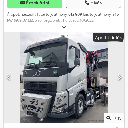
Érdeklődni
Hívás
Állapot:
használt
, futásteljesítmény:
612 909 km
, teljesítmény:
345
kW (469,07 LE)
, első forgalomba helyezés:
10/2022
,
üzemanyagtípus:
dízel
, tengelyelrendezés:
4x2
, üzemanyag:
dízel
,
szín:
fehér
, vezetőfülke:
alvófülke
, hajtástípus:
automata
,
Apróhirdetés
kibocsátási osztály:
Euro 6
, Gyártási év:
2022
, Felszereltség:
ABS,
AdBlue, EBS (Elektronikus fékrendszer), elektromos
ablakemelő, hűtőszekrény, ködlámpák, központi zár,
légkondicionálás, légterelő, légzsák, második
üzemanyagtartály, tempomat
, = További opciók és tartozékok =
Dedezgt H Uspfx Am Aock - Tetőspoiler - Klímaberendezés -
Rádió/CD lejátszó - Tolótető - Alvófülke - Oldalszoknyák -
Napellenző lap = Megjegyzések = Volvo FH460 Standard 2022 10-
2022 Fehér YV2RTY0A4PB401478 612 909 km I-Park, I-Save, új
G2V2 tachográf = További információk = Első tengely:
kormányzott Motortérfogat: 12 777 ccm Saját tömeg: 8 036 kg
Terhelhetőség: 9 964 kg Megengedett össztömeg (zGG): 18 000
kg Műszaki vizsga (APK): érvényes 2026/10-ig
1
/
15