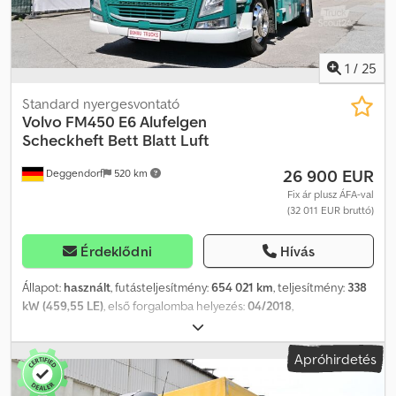
1
/
25
Standard nyergesvontató
Volvo
FM450 E6 Alufelgen
Scheckheft Bett Blatt Luft
26 900 EUR
Deggendorf
520 km
Fix ár plusz ÁFA-val
(32 011 EUR bruttó)
Érdeklődni
Hívás
Állapot:
használt
, futásteljesítmény:
654 021 km
, teljesítmény:
338
kW (459,55 LE)
, első forgalomba helyezés:
04/2018
,
üzemanyagtípus:
dízel
, saját tömeg:
6 700 kg
, maximális teherbírás:
11 300 kg
, össztömeg:
18 000 kg
, tengelyelrendezés:
4x2
,
Apróhirdetés
tengelytáv:
3 800 mm
, fékek:
motorfék
, szín:
fehér
, vezetőfülke:
alvófülke
, hajtástípus:
automata
, kibocsátási osztály:
Euro 6
,