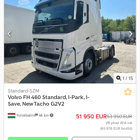
1
/
15
Standard-SZM
Volvo
FH 460 Standard, I-Park, I-
Save, New Tacho G2V2
51 950 EUR
Torokbalint
46 km
53 950 EUR
VB plusz ÁFA-val
(65 976 EUR bruttó)