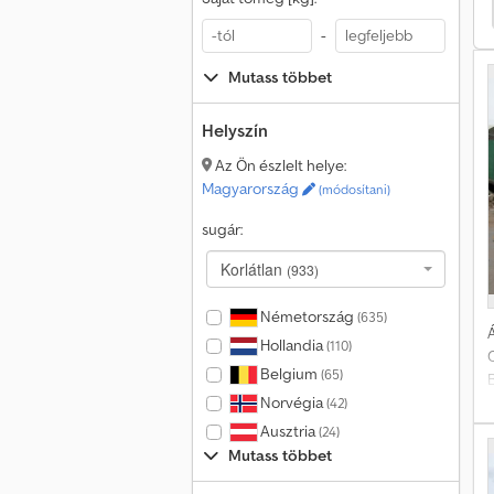
 Homlokrakodo(Kerék)
Volvo Homlokrakodo(Kerék)
-
Mutass többet
Helyszín
Az Ön észlelt helye:
Magyarország
(módosítani)
sugár:
Korlátlan
(933)
Németország
(635)
Á
Hollandia
(110)
Belgium
(65)
Norvégia
z
(42)
é
Ausztria
(24)
m
Mutass többet