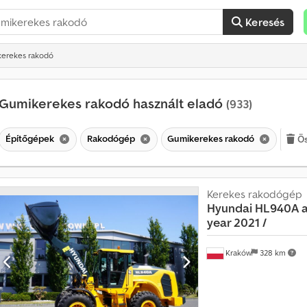
Keresés
kerekes rakodó
Gumikerekes rakodó használt eladó
(933)
Építőgépek
Rakodógép
Gumikerekes rakodó
Ös
Kerekes rakodógép
Hyundai
HL940A ar
year 2021 /
Kraków
328 km