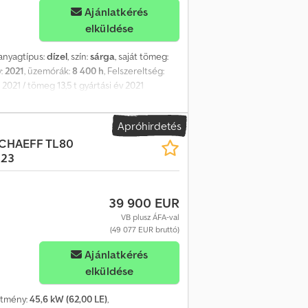
Ajánlatkérés
elküldése
anyagtípus:
dízel
, szín:
sárga
, saját tömeg:
v:
2021
, üzemórák:
8 400 h
, Felszereltség:
021 / tömeg 13,5 t gyártási év 2021
 hengeres motor rádió légkondicionálás
éges váltó Libra kanál további hidraulikus
Apróhirdetés
et a Hyundainál vásárolták és szervizelték
CHAEFF TL80
ta 1 tulajdonos használta
023
39 900 EUR
VB plusz ÁFA-val
(49 077 EUR bruttó)
Ajánlatkérés
elküldése
sítmény:
45,6 kW (62,00 LE)
,