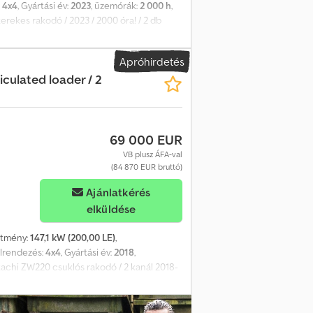
:
4x4
, Gyártási év:
2023
, üzemórák:
2 000 h
,
rekes rakodó / 2023 / 2000 óra! / 2 db
nmar motor Motorteljesítmény 46 kW / 62
 sebességes utazás Villák Vödör Rádió
Apróhirdetés
culated loader / 2
69 000 EUR
VB plusz ÁFA-val
(84 870 EUR bruttó)
Ajánlatkérés
elküldése
sítmény:
147,1 kW (200,00 LE)
,
elrendezés:
4x4
, Gyártási év:
2018
,
itachi ZW220 csuklós rakodó / 2 kanál 2018-
kg Teljesítmény 200 LE 4×4 meghajtó
idraulikus gyorscsatlakozó 2 kanál Magas
aki és vizuális állapota kiváló