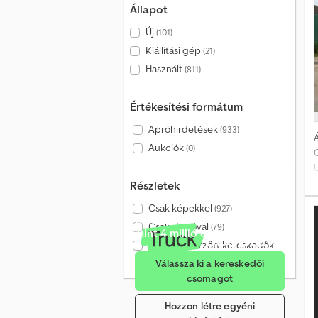
r
Állapot
Új
(101)
Kiállítási gép
(21)
Használt
(811)
Értékesítési formátum
Apróhirdetések
(933)
Á
Aukciók
(0)
T
Részletek
é
Csak képekkel
(927)
g
Értékesítés havonta több
Csak videóval
s
(79)
mint 4 millió érdeklődőnek
A
Csak ellenőrzött kereskedők
(117)
Válassza ki a kereskedői
csomagot
Hozzon létre egyéni