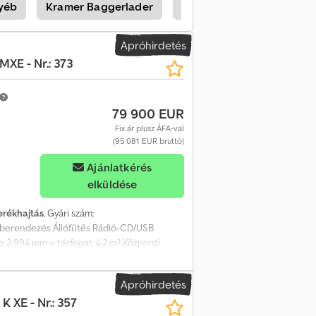
yéb
Kramer Baggerlader
Hanomag Homlokrakodo(
Apróhirdetés
MXE - Nr.: 373
79 900 EUR
Fix ár plusz ÁFA-val
(95 081 EUR bruttó)
Ajánlatkérés
elküldése
erékhajtás
, Gyári szám:
aberendezés Állófűtés Rádió-CD/USB
 2 994 mm = térfogat: 4,2 m³ Központi
dpfozrq Elox Altoha A változtatás, közbenső
nosítást szolgál, jogi értelemben nem
Apróhirdetés
tunk általában nem tartalmaz új műszaki
K XE - Nr.: 357
latot tudnak adni Önnek! A jármű