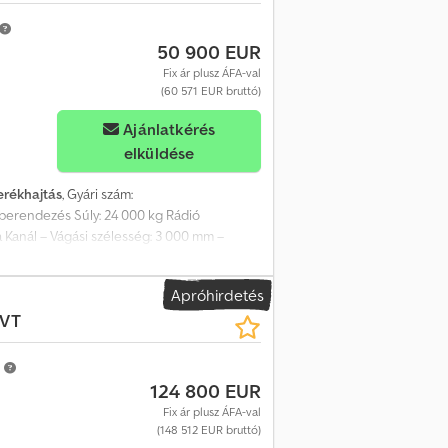
izetési feltételeink érvényesek.
50 900 EUR
Fix ár plusz ÁFA-val
(60 571 EUR bruttó)
Ajánlatkérés
elküldése
erékhajtás
, Gyári szám:
berendezés Súly: 24 000 kg Rádió
 Kanál – Vágási szélesség: 3 000 mm –
6 mm A változtatások, közbenső értékesítés
ál, és nem jelent adásvételi jog szerinti
Apróhirdetés
tartalmaz új TÜV vizsgát. Ha új TÜV
VT
tricával és/vagy felirattal ellátott lehet.
m
124 800 EUR
Fix ár plusz ÁFA-val
(148 512 EUR bruttó)