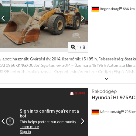
eklámmatricákkal és/vagy feliratokkal ellátott lehet. Általános szállítási és f
Regensburg
586 km
1
/
8
llapot:
használt
, Gyártási év:
2014
, üzemórák:
15 195 h
, Felszereltség:
összk
CAT0966KKNGX00357 Gyártási év: 2014 – Üzemóra: 15 195 h Automata klíma
USB/Bluetooth csatlakozással Központi zsírzórendszer Cedjzrq Efspfx Altsha
érfogat: 4,2 m³ Gumiabroncsok: 26.5 R 25 – Futófelület elöl: 10 mm, hátul: 
s tévedések jogát fenntartjuk. A leírás a jármű általános azonosítására szolg
aranciát. A szerződés szerinti leírás az irányadó. Ajánlatunk általában nem 
Rakodógép
Hyundai
HL975AC
zükséges, partner műhelyeinktől szívesen adunk árajánlatot. A jármű reklámma
z általános szállítási és fizetési feltételeink érvényesek.
Németország
795 k