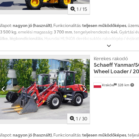
1
/
15
llapot:
nagyon jó (használt)
, Funkcionalitás:
teljesen működőképes
, üzem
13 500 kg
, emelési magasság:
3 700 mm
, tengelyelrendezés:
4x4
, Gyártási é
fülke, légkondicionálás
, Hyundai HL940A derékcsuklós rakodógép / évjárat 2
futásteljesítmény 8400 óra tömeg 13500 kg teljesítmény 158 LE Cummins 6
sdpfxjzrfvxj Altsha joystick vezérlés Differenciálzár 4×4 meghajtó 4 sebess
vezetékek kanál emelési magasság max 370 cm kanál kapacitása 2,5 m3 A gép
Kerekes rakodó
Schaeff
Yanmar/S
100%-ban balesetmentes Tökéletes műszaki és vizuális állapot Új állapota ó
Wheel Loader / 2
Kraków
328 km
1
/
30
llapot:
nagyon jó (használt)
, Funkcionalitás:
teljesen működőképes
, telje