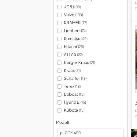
JCB
(108)
Volvo
(103)
KRAMER
(77)
K
Liebherr
(74)
Komatsu
(49)
Hitachi
(26)
ATLAS
(22)
Berger Kraus
(21)
Kraus
(21)
Schäffer
(18)
Terex
(18)
Bobcat
(15)
Hyundai
(15)
Á
Kubota
(15)
Modell: