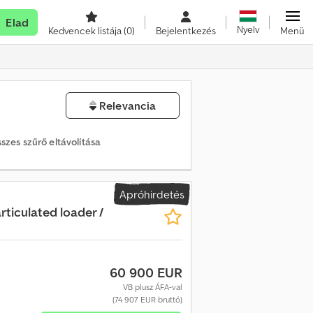
Elad
Nyelv
Kedvencek listája
(0)
Bejelentkezés
Menü
Relevancia
szes szűrő eltávolítása
Apróhirdetés
ticulated loader /
60 900 EUR
VB plusz ÁFA-val
(74 907 EUR bruttó)