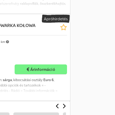
Felszereltség:
raklapvillák, összkerékhajtás
,
ár ellenében. 17 762 üzemóra Cjdpfx Aji
ó állapotban! Tel.: 44
Apróhirdetés
OWARKA KOŁOWA
3 km
Árinformáció
ín:
sárga
, kibocsátási osztály:
Euro 6
,
ovábbi opciók és tartozékok = -
zérlés - Rádió = További információk =