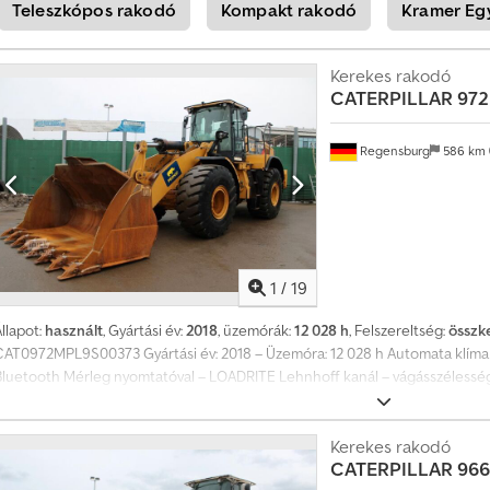
Teleszkópos rakodó
Kompakt rakodó
Kramer Eg
Kerekes rakodó
CATERPILLAR
972
Regensburg
586 km
1
/
19
llapot:
használt
, Gyártási év:
2018
, üzemórák:
12 028 h
, Felszereltség:
összk
CAT0972MPL9S00373 Gyártási év: 2018 – Üzemóra: 12 028 h Automata klím
Bluetooth Mérleg nyomtatóval – LOADRITE Lehnhoff kanál – vágásszélesség:
sírzórendszer Gumik: 26.5 R 25 – profilmélység elöl: 60 mm, hátul: 65 mm Cj
rtékesítés és tévedés jogát kifejezetten fenntartjuk. A leírás általános azo
inősül garanciának. A vásárlási szerződés szerinti leírás a mérvadó. Ajánla
Kerekes rakodó
CATERPILLAR
966 
vizsgát (TÜV). Amennyiben új TÜV vizsgát szeretne, partnerműhelyeink aján