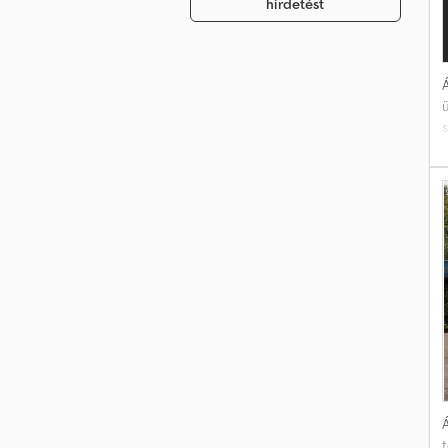
hirdetést
Á
ü
s
f
e
o
Á