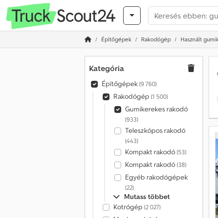
Építőgépek
Rakodógép
Használt gumi
Kategória
Építőgépek
(9 760)
Rakodógép
(1 500)
Gumikerekes rakodó
(933)
Teleszkópos rakodó
(443)
Kompakt rakodó
(53)
Kompakt rakodó
(38)
Egyéb rakodógépek
(22)
Mutass többet
Kotrógép
(2 027)