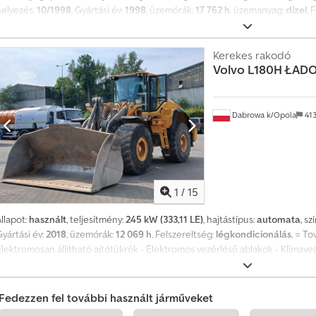
helyezés:
10/1998
, Gyártási év:
1998
, üzemórák:
17 762 h
, üzemanyag:
dízel
, 
CATERPILLAR IT28G homlokrakodó Gyorscsatlakozó rendszer! Raklapvilla fel
Tmhpslteha 12 600 kg saját tömeg 93 kW Termékszám: 9AR00289 Műszakilag j
Kerekes rakodó
Volvo
L180H ŁAD
Dabrowa k/Opola
41
1
/
15
llapot:
használt
, teljesítmény:
245 kW (333,11 LE)
, hajtástípus:
automata
, sz
yártási év:
2018
, üzemórák:
12 069 h
, Felszereltség:
légkondicionálás
, = T
Elektromosan állítható ajtótükrök - Elektromos vezérlésű ablakok - Klímave
Codpfxozriiij Altoha Bruttó tömeg: 29.700 kg
Fedezzen fel további használt járműveket