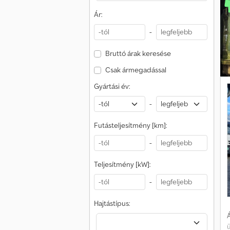
Ár:
-
Bruttó árak keresése
Csak ármegadással
Gyártási év:
-
Futásteljesítmény [km]:
-
Teljesítmény [kW]:
-
Hajtástípus:
Á