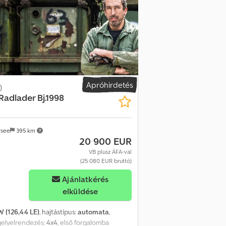
Apróhirdetés
)
Radlader Bj.1998
rsee
395 km
20 900 EUR
VB plusz ÁFA-val
(25 080 EUR bruttó)
Ajánlatkérés
elküldése
W (126,44 LE)
, hajtástípus:
automata
,
gelyelrendezés:
4x4
, első forgalomba