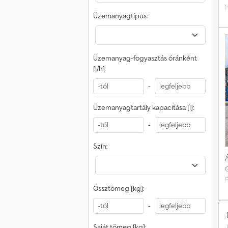
Üzemanyagtípus:
Üzemanyag-fogyasztás óránként
[l/h]:
-
Üzemanyagtartály kapacitása [l]:
-
Szín:
Á
G
Össztömeg [kg]:
-
Saját tömeg [kg]: