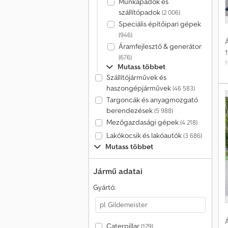
Munkapadok és
szállítópadok
(2 006)
Speciális építőipari gépek
(946)
Á
Áramfejlesztő & generátor
(676)
Mutass többet
Szállítójárművek és
C
haszongépjárművek
(46 583)
Targoncák és anyagmozgató
berendezések
(5 988)
Mezőgazdasági gépek
(4 218)
Lakókocsik és lakóautók
(3 686)
Mutass többet
Jármű adatai
Gyártó:
Á
Caterpillar
(129)