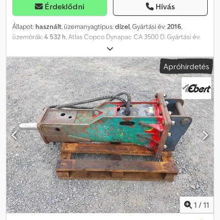
Érdeklődni
Hívás
Állapot:
használt
, üzemanyagtípus:
dízel
, Gyártási év:
2016
,
üzemórák:
4 532 h
, Atlas Copco Dynapac CA 3500 D. Gyártási év:
2016. Üzemórák: 4532. Önsúly: 12 150 kg. Maximális önsúly: 15 600
kg. CE jelöléssel ellátott gép. 119 kW. Hengerhenger-szélesség:
Apróhirdetés
2130 mm. Vibráció. Kamera. Joystick. Klímaberendezés.
Gumiabroncsok: 23.1-26, 70%-os állapotban. Hollandiai gép!
Azonosító szám: 296. A Heinhuis általános szerződési feltételei
érvényesek minden Heinhuis által közzétett hirdetésre, ajánlatra
és árajánlatra, valamint minden Heinhuis által kötött
megállapodásra és az azokat megelőző tárgyalásokra. Bármilyen
formában megadott válaszával elfogadja a Heinhuis általános
szerződési feltételeinek alkalmazhatóságát, és kijelenti, hogy
megismerte azokat. Áraink export nettó árak. = További
információk = Gyártási év: 2016 Hajtás: Kerékhajtás Üzemmód
szerinti önsúly: 12 150 kg CE jelölés: Igen Dcsdpfx Aozrwmcenrsk =
Céginformációk = További információkért:
1
/
11