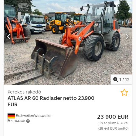
visszahúzható villa
, Értékesítési kapcsolattartó: Frank Rau / Orosz
/ Angol / Német – Bachar Ibrahim / Arab / Angol / Német –
Forgalomba helyezési szolgáltatás, műszaki vizsga HU/SP/UVV,
kikötőbe szállítás 4 x 4, dízel, fix vonóhorog, klímaberendezés,
eredeti További felszereltség Azonnal üzemkész, videó elérhető
Felépítmény típusa: Atlas Weycor AR 75e 2019, összkerékhajtás,
villa, kanál, klíma Dcedoyupp Njpfx Anrsk A tévedés jogát
fenntartjuk.
1
/
12
Kerekes rakodó
ATLAS
AR 60 Radlader netto 23.900
EUR
23 900 EUR
Eschweiler/Weisweiler
1 044 km
Fix ár plusz ÁFA-val
(28 441 EUR bruttó)