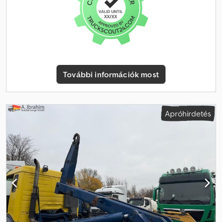
körülbelül 200 járművet kínál a transzporterek,
haszongépjárművek és építőipari gépek kategóriájában!
Folyamatosan vonzó finanszírozási lehetőségeket kínálunk
kedvező feltételekkel. Egyéni ajánlatért kérjük, vegye fel velünk a
kapcsolatot! Haszongépjárművét vagy építőipari gépét
beszámítjuk. Amennyiben friss műszaki vizsgát (TÜV) szeretne,
szívesen készítünk ajánlatot partner szervizeink szolgáltatására.
További információk most
Ajánlataink alapvetően NEM tartalmaznak új műszaki vizsgát. Az Ön
"új" haszongépjárművének házhoz szállítását külső partnereink
felár ellenében vállalják. A hirdetésben, interneten, árcédulákon
és fényképeken feltüntetett információk nem minősülnek
Apróhirdetés
szerződéses tulajdonságnak és nem kötelező érvényűek. Az eladó
nem vállal felelősséget/elvárást elírásból vagy adatátviteli hibából
eredő károkért. A feltüntetett felszereltségi tételeket kérés
esetén külön is ellenőrizni kell. Az elírás és közbenső értékesítés
jogát fenntartjuk.