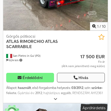
1
/
10
Görgős pótkocsi
ATLAS
RIMORCHIO ATLAS
SCARRABILE
17 500 EUR
San Pietro in Gu' (PD)
624 km
Fix ár
(ÁFA nem jeleníthető meg külön)
Érdeklődni
Hívás
Állapot:
használt
, első forgalomba helyezés:
03/2012
, szín:
szürke-
fekete
, Gyártási év:
2012
, hajtástípus:
egyéb
, RENDSZÁM: AH12361
MEGNEVEZÉS: ATLAS TÍPUSÚ, PNEUMATIKUSAN FELFÚJHATÓ,
CSÚSZÓPADLÓS, HOMOKSZÓRT ÉS ÚJRAFESTETT PÓTKOCSI
Apróhirdetés
HIV.: 25R02 ÉV: 2012.03. TENGELYEK: 2 TENGELYTÁV: 4800 mm