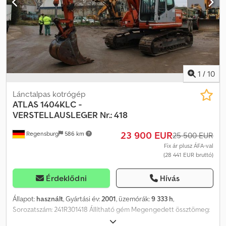
szeretne, partner szervizeinken keresztül szívesen adunk
ajánlatot! A jármű reklámmatricákkal és/vagy feliratokkal ellátott
lehet. Általános szállítási és fizetési feltételeink érvényesek.
1
/
10
Lánctalpas kotrógép
ATLAS
1404KLC -
VERSTELLAUSLEGER Nr.: 418
23 900 EUR
Regensburg
586 km
25 500 EUR
Fix ár plusz ÁFA-val
(28 441 EUR bruttó)
Érdeklődni
Hívás
Állapot:
használt
, Gyártási év:
2001
, üzemórák:
9 333 h
,
Sorozatszám: 241R301418 Állítható gém Megengedett össztömeg:
18.500 kg Üzemóra: 9.333 h Klíma Rádió ---- Láncok - 600 mm