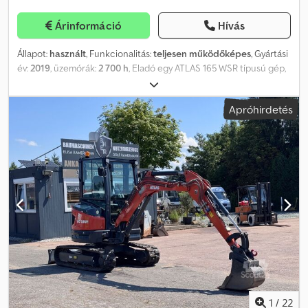
Árinformáció
Hívás
Állapot:
használt
, Funkcionalitás:
teljesen működőképes
, Gyártási
év:
2019
, üzemórák:
2 700 h
, Eladó egy ATLAS 165 WSR típusú gép,
melyre a következő információk vonatkoznak: - Gyártási év / első
regisztráció = 2019 - Üzemórák / futásteljesítmény = 2700 óra -
Apróhirdetés
Gyorscsere rendszer (MS10) - Tartalmazza az 1. mélykanál
tartozékot - Rendszeresen szervizelt, egyetlen előző
tulajdonostól - Kalibrált gumiabroncsok - Jó állapotban, minden
szükséges funkcióval felszerelve - Jó, használt állapotban Dodpszr
Hfhjfx Anreck
1
/
22