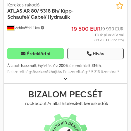
Kerekes rakodó
ATLAS
AR 80/ 5316 Bh/ Kipp-
Schaufel/ Gabel/ Hydraulik
19 500 EUR
Achim
992 km
19 990 EUR
Fix ár plusz ÁFA-val
(23 205 EUR bruttó)
Érdeklődni
Hívás
Állapot:
használt
, Gyártási év:
2005
, üzemórák:
5 316 h
,
Felszereltség:
összkerékhajtás
, Felszereltség: * 5 316 üzemóra *
Motorteljesítmény: 53,5 kW * 20 km/h maximális sebesség *
Hidraulikus csatlakozók * Kiegészítő munkalámpák * Sárga
figyelmeztető villogó Dcsdsx Rfbzjpfx Anrjk * Gyorscsatlakozó
BIZALOM PECSÉT
rendszer Egyéb információk: * 1 előző tulajdonos * Németországi
első forgalomba helyezés * Gyártási év: 2005 * Saját tömeg: 5 975
TruckScout24 által hitelesített kereskedők
kg * Megengedett össztömeg: 6 500 kg * A fékrendszer
hibakódot jelez 1972 óta megbízható partnere az autók és
haszongépjárművek terén Achim városában, a Bremer Kreuz
közelében (28832). A NutzfahrzeugZentrum Behnke folyamatosan