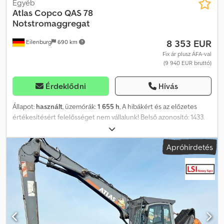
Egyéb
Atlas Copco
QAS 78
Notstromaggregat
8 353 EUR
Eilenburg
690 km
Fix ár plusz ÁFA-val
(9 940 EUR bruttó)
Érdeklődni
Hívás
Állapot:
használt
, üzemórák:
1 655 h
, A hibákért és az előzetes
értékesítésért felelősséget nem vállalunk! Belső azonosító: 1433.
PERKINS motor. A jármű felújítatlan állapotban van! Dcodpfx Aozp
Avkjnrsk Országos kiszállítás felár ellenében lehetséges. A
Apróhirdetés
hibákért és az előzetes értékesítésért felelősséget nem vállalunk.
Örömmel átvesszük a régi járművét beszámításként.
Finanszírozás/lízing, akár előleg nélkül is lehetséges! További
kérdései vannak? Szívesen segítünk!