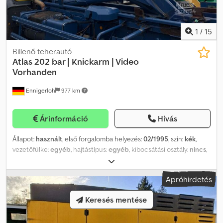
1
/
15
Billenő teherautó
Atlas
202 bar | Knickarm | Video
Vorhanden
Ennigerloh
977 km
Árinformáció
Hívás
Állapot:
használt
, első forgalomba helyezés:
02/1995
, szín:
kék
,
vezetőfülke:
egyéb
, hajtástípus:
egyéb
, kibocsátási osztály:
nincs
,
felfüggesztés:
egyéb
, Értékesítési kapcsolattartó: Frank Rau /
Orosz / Angol / Német - Bachar Ibrahim / Arab / Angol / Német -
Apróhirdetés
Forgalomba helyezési szolgáltatás, műszaki vizsga/SP/UVV,
átszállítás a kikötőbe Alapszín: kék Extrák a felszereltségben Ár
Keresés mentése
kérésre (Mobile), videó Dcjdpfjxyia Rsx Anrsk Felépítmény típusa:
Atlas kampós rendszer, 202 bar, csuklós kar Az elírások jogát
fenntartjuk.