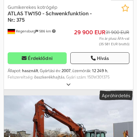
Gumikerekes kotrógép
ATLAS
TW150 - Schwenkfunktion -
Nr.: 375
29 900 EUR
Regensburg
586 km
31 900 EUR
Fix ár plusz ÁFA-val
(35 581 EUR bruttó)
Érdeklődni
Hívás
Állapot:
használt
, Gyártási év:
2007
, üzemórák:
12 249 h
,
Felszereltség:
összkerékhajtás
, Gyári szám: 150W301375
Megengedett össztömeg: 18 000 kg Üzemórák: kb. 12 249 óra
Klíma Gépszélesség: kb. 2 485 mm Djdpjxwrc Aofx Anrock
Apróhirdetés
Elforgatható eltolható gém Kanálkar: 2 700 mm Munkaeszközök:
Lehnhoff SW 10 gyorscserélő 1 x mélyásó kanál – vágásszélesség 1
040 mm A változtatás, közbenső értékesítés, valamint tévedés
jogát kifejezetten fenntartjuk. A leírás a jármű általános
azonosítását szolgálja, nem jelent jogi értelemben vett garanciát.
A szerződés szerinti leírás az irányadó. Ajánlatunk alapvetően új
műszaki vizsga (TÜV) nélkül értendő. Amennyiben új TÜV vizsgát