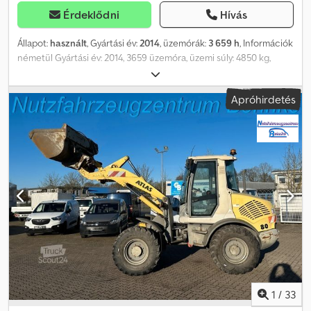
Érdeklődni
Hívás
Állapot:
használt
, Gyártási év:
2014
, üzemórák:
3 659 h
, Információk
németül Gyártási év: 2014, 3659 üzemóra, üzemi súly: 4850 kg,
Yanmar motor, 36,5 kW, hidraulikus gyorscsere-rendszer, 3.
hidraulikus kör, kanál, raklapvilla, munkalámpa. A köztes
Apróhirdetés
értékesítés és a hibák fenntartva. További információk Üzemanyag
típusa: dízel Teljesítmény: 37 kW (50 LE) Motor gyártója: Yanmar CE
jelölés: igen Tulajdonosok száma: 1 Általános állapot: jó Műszaki
állapot: jó Külső állapot: jó További információkért kérjük, vegye fel
a kapcsolatot Philip Müllerrel: , , p-). ----Információk angolul
Műszaki információk Teljesítmény: 37 kW (50 LE) Üzemanyag
típusa: dízel Motor gyártója: Yanmar Dcsdpfx Anozq Twnorok
Működési jellemzők CE jelölés: igen Előzmények Tulajdonosok
száma: 1 Állapot Általános állapot: jó Műszaki állapot: jó Külső
megjelenés: jó Egyéb információk Bérleti valuta: EUR További
információk További információkért kérjük, vegye fel a
kapcsolatot Philip Müllerrel: , , p-).
1
/
33