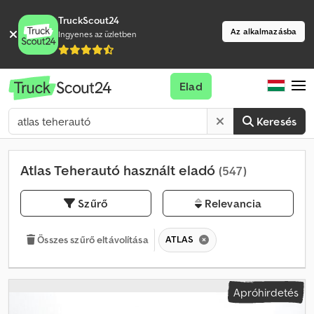
TruckScout24
Az alkalmazásba
Ingyenes az üzletben
Elad
Keresés
Atlas Teherautó használt eladó
(547)
Szűrő
Relevancia
ATLAS
Összes szűrő eltávolítása
Apróhirdetés