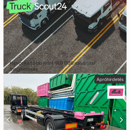
Anjycbbyjrock * SEBASTIAN – LENGYEL, NÉMET, OLASZ, ????? *
LASZLO – MAGYAR * COSTEL – ROMÁN (Minden export
ügyintézést vállalunk, beleértve a rendszámot is) RADEK – ?????
Havonta több mint 140 000 vásárlási
megkeresés
Apróhirdetés
Válassza ki a kereskedői csomagot