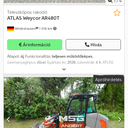
1
/
4
Teleszkópos rakodó
ATLAS
Weycor AR480T
Wildeshausen
1 016 km
Árinformáció
Hívás
Állapot:
új
, Funkcionalitás:
teljesen működőképes
,
üzemanyagtípus:
dízel
, Gyártási év:
2026
, üzemórák:
4 h
, ATLAS
Weyhausen AR480T homlokrakodó Műszaki adatok Gép súlya:
6000 kg Motor: Gyártó: Deutz dízelmotor TD 2.9 L4 Teljesítmény:
Apróhirdetés
55,4 kW (75,3 LE) 2200 ford./perc fordulatszámon Maximális
nyomaték: 260 Nm 1600 ford./perc fordulatszámon
Hengerűrtartalom: 2920 cm³ Hengerek száma: 4, soros
elrendezésben Kialakítás: vízhűtéses Dcedpfxszr Hh Aj Anrok
Kibocsátási norma: EU V. Kibocsátás-szabályozó rendszer: DOC és
dízel részecskeszűrő (DPF) Kiegészítő felszereltség: Előkészítés
körkörös jelzőlámpa felszerelésére, beleértve a kábelköteget, a
kapcsolót és a konnektort Előkészítés rádió beépítésére,