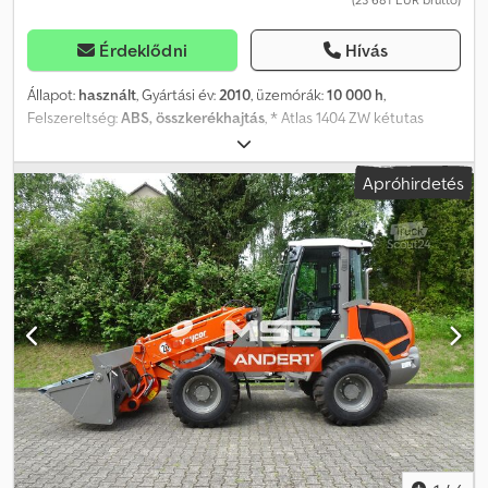
Érdeklődni
Hívás
Állapot:
használt
, Gyártási év:
2010
, üzemórák:
10 000 h
,
Felszereltség:
ABS, összkerékhajtás
, * Atlas 1404 ZW kétutas
kotrógép * Gyártási év: 2010 Dcodozf T N Hspfx Anrjk * Üzemóra:
10 000 h * hidraulikus támasztólábak * tolatókamera * további
Apróhirdetés
képek és videók Whatsappon * Az adatok tájékoztató jellegűek,
az előzetes értékesítés jogát fenntartjuk.