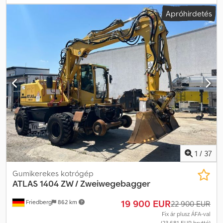
széles Gép szélessége: kb. 2.795 mm Mechanikus gyorscsatlakozó
Apróhirdetés
2.650 mm hosszú kanálszár Első védőrács Munkagépek: Földkanál
- vágási szélesség 850 mm Dcodpet Rm Dhefx Anrsk A
változtatások, közbenső értékesítés és tévedések jogát
kifejezetten fenntartjuk. A leírás a jármű általános azonosítását
szolgálja, és nem jelent jogi garanciát az adásvételi jog
értelmében. Minden esetben a vételi szerződésben szereplő
leírás az irányadó. Ajánlatunk általában nem tartalmaz friss műszaki
vizsga (TÜV) elvégzését. Amennyiben új TÜV vizsgát szeretne,
szívesen adunk ajánlatot partner szervizeinkben történő
elvégzésére! A jármű reklámmatricával ellátva és/vagy feliratozva
lehet. Általános szállítási és fizetési feltételeink érvényesek.
1
/
37
Gumikerekes kotrógép
ATLAS
1404 ZW / Zweiwegebagger
19 900 EUR
Friedberg
862 km
22 900 EUR
Fix ár plusz ÁFA-val
(23 681 EUR bruttó)