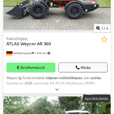
komplett, rádió nélkül, beleértve a hangszórót és az antennát
Háttámla fejtámlával (csak a Standard és a SEA0011 verziókhoz)
Állítható magasságú kormányoszlop Tartalmazza a 1250 mm-es
raklapvillát Tartalmazza a 2090 mm-es markolókanalat A raktáron
lévő, 2026-os gyártású új gép előzetes értékesítése fenntartva.
Nyomdai hibákért felelősséget nem vállalunk.
1
/
4
Rakodógép
ATLAS
Weycor AR 360
Wildeshausen
1 016 km
Árinformáció
Hívás
Állapot:
új
, Funkcionalitás:
teljesen működőképes
, szín:
szürke
,
Gyártási év:
2026
, üzemórák:
1 h
, ATLAS Weyhausen AR360
rakodógép, első kiadás P-kinematika, hosszú emelőkar – EURO
gyorscsatlakozó Műszaki adatok Gép tömege: 2700 kg Motor:
Apróhirdetés
Gyártó: Kubota D 1803-CR Teljesítmény: 28 kW (38 LE) 2700
ford./perc fordulatszámon Hengerűrtartalom: 1826 cm³ Hengerek
száma: 3, sorban Hűtési rendszer: vízhűtéses Kibocsátási norma: