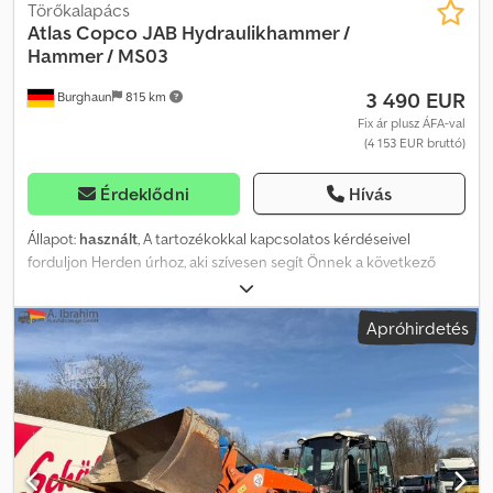
Törőkalapács
Atlas Copco
JAB Hydraulikhammer /
Hammer / MS03
3 490 EUR
Burghaun
815 km
Fix ár plusz ÁFA-val
(4 153 EUR bruttó)
Érdeklődni
Hívás
Állapot:
használt
, A tartozékokkal kapcsolatos kérdéseivel
forduljon Herden úrhoz, aki szívesen segít Önnek a következő
telefonszámon: [telefonszám]. JAB hidraulikus kalapács / kalapács
/ MS03 / raktáron, azonnal elérhető Ár: 3.490,00 €, nettó / 4.153,10 €,
Apróhirdetés
bruttó - Súly (kg): 336 - Hosszúság vésőszárral (mm): 1.500 -
Vésőszár átmérője (mm): 70 Felszereltség: - MS03 adapterlemez
Számos további adapterlemez (MS01 / MS03 / MS08 / CW05 /
CW10 / CW20 / OQ65 / OQ70/55 / stb.) raktáron, azonnal elérhető.
Raktárunkban nagyon széles választékban kínálunk különböző
tartozékokat, amelyek azonnal rendelkezésre állnak! Herden úr
(Tel.: [telefonszám]) szívesen segít Önnek. Kérésre szívesen
készítünk Önnek finanszírozási ajánlatot is. Mi a Magni távvezérelt