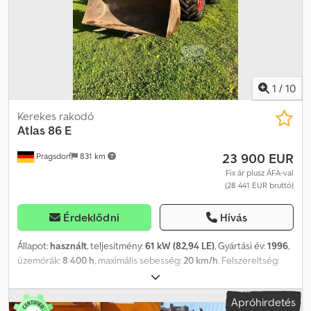
1
/
10
Kerekes rakodó
Atlas
86 E
23 900 EUR
Pragsdorf
831 km
Fix ár plusz ÁFA-val
(28 441 EUR bruttó)
Érdeklődni
Hívás
Állapot:
használt
, teljesítmény:
61 kW (82,94 LE)
, Gyártási év:
1996
,
üzemórák:
8 400 h
, maximális sebesség:
20 km/h
, Felszereltség:
fülke
, Üzemórák: 8400, csuklós kormánymű – tartalmazza az
adaptert és a raklapvillát, a motor üzemideje kb. 4000 óra, tárolási
Apróhirdetés
hely: ügyfél. Dodpozr Ta Eofx Anrsck