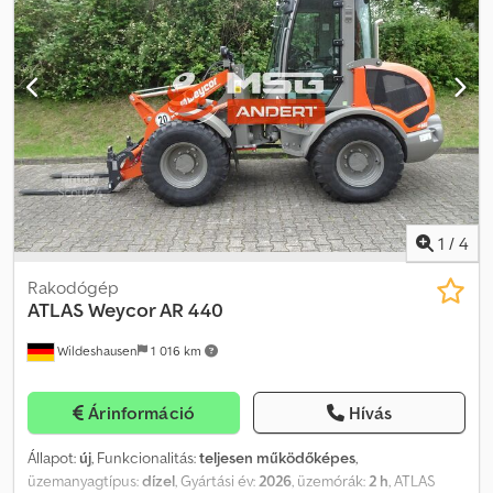
EU V Extra felszereltség: Tartalmazza a 1200 mm-es raklapvillát
Tartalmazza a 1400 mm-es univerzális kanalat A készleten lévő,
2026-os gyártású új gép előzetes értékesítése fenntartva.
Djdpfezr Hf Uex Anrock Nyomdai hibákért felelősséget nem
vállalunk.
1
/
4
Rakodógép
ATLAS
Weycor AR 440
Wildeshausen
1 016 km
Árinformáció
Hívás
Állapot:
új
, Funkcionalitás:
teljesen működőképes
,
üzemanyagtípus:
dízel
, Gyártási év:
2026
, üzemórák:
2 h
, ATLAS