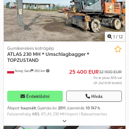
1
/
12
Gumikerekes kotrógép
ATLAS
230 MH * Umschlagbagger *
TOPZUSTAND
25 400 EUR
Nowy Sacz
292 km
32 900 EUR
Fix ár plusz ÁFA-val
(31 242 EUR bruttó)
Érdeklődni
Hívás
Állapot:
használt
, Gyártási év:
2011
, üzemórák:
10 747 h
,
Felszereltség:
ABS
, ATLAS 230 MH Import / Balesetmentes
NAGYON JÓ ÁLLAPOTBAN! ? GYÁRTÁSI ÉV: 2011 ? ÜZEMÓRA: 10 747
óra TEL.: * KUBA – LENGYEL, ANGOL, NÉMET, OLASZ Djdpfx