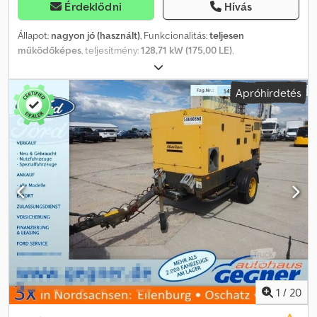
Érdeklődni
Hívás
Állapot:
nagyon jó (használt)
, Funkcionalitás:
teljesen
működőképes
, teljesítmény:
128,71 kW (175,00 LE)
,
üzemanyagtípus:
dízel
, saját tömeg:
26 400 kg
, tengelyelrendezés:
4x4
, Gyártási év:
2024
, üzemórák:
2 100 h
, Felszereltség:
fülke,
Apróhirdetés
légkondicionálás
, Atlas 250MH Blue / 2024 / 2100 Munkaóra 2024
as év 2100 Munkaóra Műszaki adatok Tömeg 26400 kg 175 LE 4
támaszték két menetsebesség 4×4 meghajtó További hidraulika
vezetékek Gyors csatlakozó Djdpfxozrf Dvo Anrock Oldalsó
dőlésszög-stabilizátorok 4×4 A kabin megemelt, fűthető és
légkondicionált Kamera rendszer Világítás éjszakai munkához
Műszaki és vizuális állapota kiváló
1
/
20