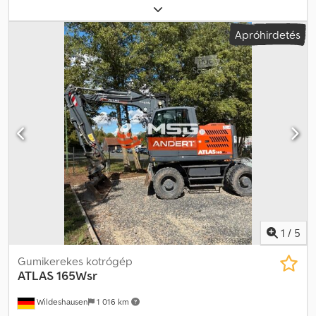
Weyhausen AR440 homlokrakodó Műszaki adatok Gép súlya: 5450
kg Motor: Gyártó: Deutz dízelmotor, TD 2.9 L4 Djdpfjzr Hfzsx Anreck
Apróhirdetés
Teljesítmény: 55,4 kW (75,3 LE) 2200 ford./perc fordulatszámon
Maximális nyomaték: 260 Nm 1600 ford./perc fordulatszámon
Hengerűrtartalom: 2920 cm³ Hengerek száma: 4, sorban Kialakítás:
vízhűtéses Kibocsátási norma: EU V. Kibocsátás-kezelő rendszer:
DOC és dízel részecskeszűrő (DPF) Extra felszerelés: Előkészítés
360°-os jelzőlámpa felszerelésére, beleértve a kábelköteget, a
kapcsolót és a konnektort Előkészítés rádió beépítésére,
komplett, rádió nélkül, beleértve a hangszórót és az antennát
Kanálpozíció jelzés rúd segítségével a hidraulikus emelőkarra
Állítható magasságú kormányoszlop Háttámlával ellátott ülés
fejtámlával (csak a Standard és SEA0011 modellekhez) 1250 mm-es
raklapvilla 2050 mm-es rakodókanál A készleten lévő, 2026-os
gyártású új gép előzetes értékesítése fenntartva. Nyomdai
hibákért felelősséget nem vállalunk.
1
/
5
Gumikerekes kotrógép
ATLAS
165Wsr
Wildeshausen
1 016 km