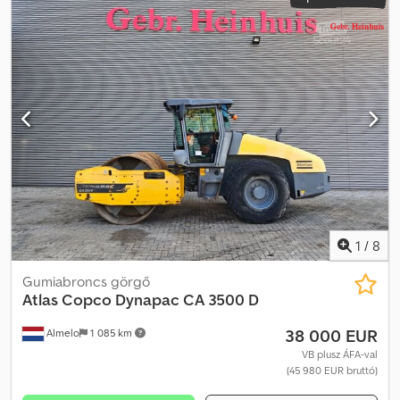
osztály:
nincs
, felfüggesztés:
egyéb
, üzemórák:
2 232 h
, első gumi
méret:
400 / 70 R 20
, hátsó gumiabroncs méret:
400 / 70 R 20
,
vezetőfülke:
nappali fülke
, tengelytáv:
2 000 mm
, Felszereltség:
szabványkanál, összkerékhajtás
, Alapszín: kék, dízel
Felszereltségi extrák: Összkerékhajtás, gyorscsatlakozó, standard
kanál, teherbírás (kg): 800 Felépítmény típusa: Atlas AR 65 E
rakodó, első tulajdonostól, gyártási év: 2016.02, leolvasott üzemóra:
2.232 h, 20 km/h közúti engedély, 4 hengeres Deutz dízelmotor, 54
kW / 73 LE, gyorscserélő, 2.065 mm széles standard kanál, 0,95 m³,
raklapvilla Dodpjzhmm Refx Anrsck
1
/
8
Gumiabroncs görgő
Atlas Copco
Dynapac CA 3500 D
38 000 EUR
Almelo
1 085 km
VB plusz ÁFA-val
(45 980 EUR bruttó)