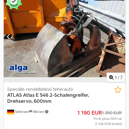
1
/
7
Speciális rendeltetésű teherautó
ATLAS
Atlas E 546 2-Schalengreifer,
Drehservo, 600mm
1 190 EUR
Sittensen
984 km
1 390 EUR
Fix ár plusz ÁFA-val
(1 416 EUR bruttó)