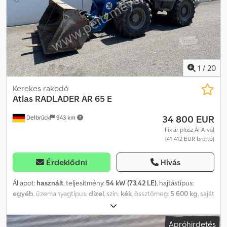
1
/
20
Kerekes rakodó
Atlas
RADLADER AR 65 E
34 800 EUR
Delbrück
943 km
Fix ár plusz ÁFA-val
(41 412 EUR bruttó)
Érdeklődni
Hívás
Állapot:
használt
, teljesítmény:
54 kW (73,42 LE)
, hajtástípus:
egyéb
, üzemanyagtípus:
dízel
, szín:
kék
, össztömeg:
5 600 kg
, saját
tömeg:
4 800 kg
, üzemi tömeg:
5 150 kg
, maximális teherbírás:
800
kg
, abroncs méret:
400 / 70 R 20
, tengelyelrendezés:
2 tengely
,
Apróhirdetés
ülések száma:
1
, első forgalomba helyezés:
02/2016
, kibocsátási