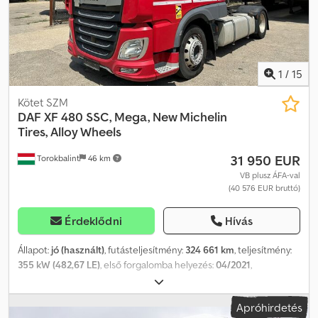
Motor hengerűrtartalma: 12.902 cm³
1
/
15
Kötet SZM
DAF
XF 480 SSC, Mega, New Michelin
Tires, Alloy Wheels
31 950 EUR
Torokbalint
46 km
VB plusz ÁFA-val
(40 576 EUR bruttó)
Érdeklődni
Hívás
Állapot:
jó (használt)
, futásteljesítmény:
324 661 km
, teljesítmény:
355 kW (482,67 LE)
, első forgalomba helyezés:
04/2021
,
üzemanyagtípus:
dízel
, tengelyelrendezés:
4x2
, üzemanyag:
dízel
,
szín:
fehér
, vezetőfülke:
alvófülke
, hajtástípus:
automata
,
Apróhirdetés
kibocsátási osztály:
Euro 6
, Gyártási év:
2021
, Felszereltség:
ABS,