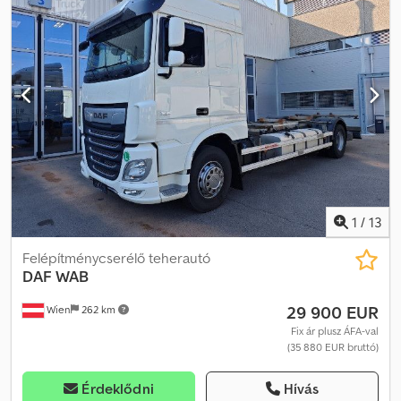
Megengedett rakomány: 27 879 kg Össztömeg: 35 902 kg APK
(műszaki átvizsgálás): érvényes 2027.05-ig
1
/
13
Felépítménycserélő teherautó
DAF
WAB
29 900 EUR
Wien
262 km
Fix ár plusz ÁFA-val
(35 880 EUR bruttó)
Érdeklődni
Hívás