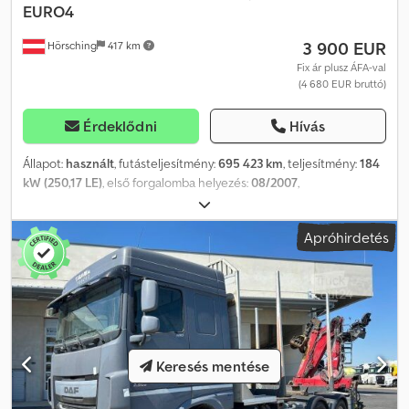
EURO4
3 900 EUR
Hörsching
417 km
Fix ár plusz ÁFA-val
(4 680 EUR bruttó)
Érdeklődni
Hívás
Állapot:
használt
, futásteljesítmény:
695 423 km
, teljesítmény:
184
kW (250,17 LE)
, első forgalomba helyezés:
08/2007
,
üzemanyagtípus:
dízel
, saját tömeg:
7 180 kg
, maximális teherbírás:
7 745 kg
, össztömeg:
15 000 kg
, abroncs méret:
285/70 R19,5
,
Apróhirdetés
tengelyelrendezés:
2 tengely
, fékek:
motorfék
, vezetőfülke:
nappali fülke
, hajtástípus:
mechanikai
, kibocsátási osztály:
Euro 4
,
felfüggesztés:
acél-levegő
, ülések száma:
2
, Felszereltség:
ABS,
differenciálzár, központi zár, teherautó regisztráció, tempomat
,
| DAF LF 55.250 teherautó | Palfinger PBS-1500 rakodóplat
platform, 1500 kg teherbírás | EURO 4 | Tolótető | Elektromos
ablakok, elektromos tükrök | Manuális váltó | Sebességtartó
Keresés mentése
automatika | Motorfék | Szerszámtár | A tévedés és az elővételi jog
fenntartva. Cedpfszm I N Dsx Anzjrf