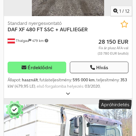
1
/
12
Standard nyergesvontató
DAF
XF 480 FT SSC + AUFLIEGER
28 150 EUR
Thalgau
479 km
Fix ár plusz ÁFA-val
(33 780 EUR bruttó)
Érdeklődni
Hívás
Állapot:
használt
, futásteljesítmény:
595 000 km
, teljesítmény:
353
kW (479,95 LE)
, első forgalomba helyezés:
03/2020
,
üzemanyagtípus:
dízel
, össztömeg:
18 000 kg
, tengelyelrendezés:
2 tengely
, következő vizsga (TÜV):
03/2026
, fékek:
retarder
, szín:
Apróhirdetés
fehér
, hajtástípus:
automata
, kibocsátási osztály:
Euro 6
, Gyártási
év:
2020
, Felszereltség:
ABS, légkondicionálás, navigációs
rendszer, állófűtés
, Kiváló állapot, 3 fokozatú retarder,
SCHWARZMÜLLER, első forgalomba helyezés: 2020/10, első
tulajdonos, Ausztria. Crjdpoyd S D Ijfx Anzef