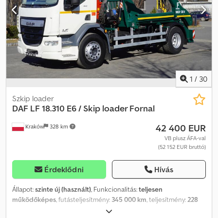
Anszmxgmezjf
1
/
30
Szkip loader
DAF
LF 18.310 E6 / Skip loader Fornal
42 400 EUR
Kraków
328 km
VB plusz ÁFA-val
(52 152 EUR bruttó)
Érdeklődni
Hívás
Állapot:
szinte új (használt)
, Funkcionalitás:
teljesen
működőképes
, futásteljesítmény:
345 000 km
, teljesítmény:
228
kW (309,99 LE)
, üzemanyagtípus:
dízel
, saját tömeg:
9 975 kg
,