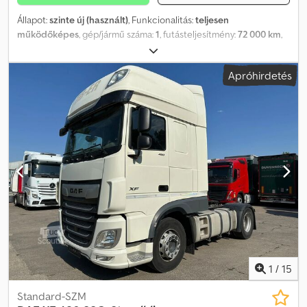
Állapot:
szinte új (használt)
, Funkcionalitás:
teljesen
működőképes
, gép/jármű száma:
1
, futásteljesítmény:
72 000 km
,
első forgalomba helyezés:
11/2012
, üzemanyagtípus:
dízel
,
maximális teherbírás:
9 000 kg
, össztömeg:
16 000 kg
,
Apróhirdetés
gumiabroncs állapota:
90 százalék
, tengelyelrendezés:
2 tengely
,
üzemanyag:
dízel
, kibocsátási osztály:
Euro 5
, felfüggesztés:
levegő
, ülések száma:
3
, Gyártási év:
2012
, üzemórák:
1 h
,
Felszereltség:
ABS, AdBlue, Bluetooth, daru, differenciálzár,
elektromosan állítható tükör, fedélzeti számítógép, ködlámpák,
központi zár, légkondicionálás, légterelő, légzsák, teljes
szervizelési előélet, tempomat
, DAF LF 55 FA EEV MTT 160 280
LE-s teherautó. Használt, 2012.11.13-án forgalomba helyezett, kb. 72
000 km-t futott, Euro 5-ös, 3 üléses fülkével, PM 8523 LC típusú
daruval szerelve (három hidraulikus kinyúló karral, hosszú és rövid
hatótávolsággal). 4,2 m hosszú, fix felépítmény. Teljes hossza 6780
mm. Hasznos teherbírása 9500 kg. Crsdjzphcvjpfx Anzef Nagyon
kevés üzemórával rendelkező jármű. Ár, áfa nélkül.
1
/
15
Standard-SZM