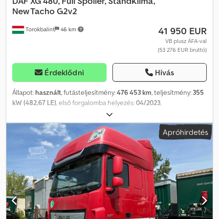
DAF
XG 480, Full Spoiler, StandKlima,
New Tacho G2v2
41 950 EUR
Torokbalint
46 km
VB plusz ÁFA-val
(53 276 EUR bruttó)
Érdeklődni
Hívás
Állapot:
használt
, futásteljesítmény:
476 453 km
, teljesítmény:
355
kW (482,67 LE)
, első forgalomba helyezés:
04/2023
,
üzemanyagtípus:
dízel
, tengelyelrendezés:
4x2
, üzemanyag:
dízel
,
szín:
fehér
, vezetőfülke:
alvófülke
, hajtástípus:
automata
,
Apróhirdetés
kibocsátási osztály:
Euro 6
, Gyártási év:
2022
, Felszereltség:
ABS,
EBS (Elektronikus fékrendszer), elektromos ablakemelő,
ködlámpák, központi zár, légkondicionálás
, = További opciók és
tartozékok = - Klímaberendezés - Könnyűfém felnik - Légrugós
ülések - Rádió/CD-lejátszó - Hálóhely - Oldalsó spoilerek =
Megjegyzések = Crsdpozclnksfx Anzsf DAF XG480 Standard 2022
04/2023 XLRTEF5300G440298 476 453 km Kék színű, teljes
spoilercsomag, könnyűfém felnik, új tachográf G2v2, LED
fényszórók elöl. = További információk = Első tengely: Kormányzott