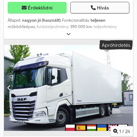
Érdeklődni
Hívás
Állapot:
nagyon jó (használt)
, Funkcionalitás:
teljesen
működőképes
, futásteljesítmény:
390 000 km
, teljesítmény:
353,04 kW (480,00 LE)
, üzemanyagtípus:
dízel
, saját tömeg:
13 030
kg
, maximális teherbírás:
12 970 kg
, össztömeg:
26 000 kg
,
Apróhirdetés
tengelyelrendezés:
6x2
, szín:
fehér
, vezetőfülke:
alvófülke
,
hajtástípus:
automata
, kibocsátási osztály:
Euro 6
, felfüggesztés:
levegő
, raktér hossza:
7 400 mm
, rakodótér szélesség:
2 460 mm
,
raktérmagasság:
2 590 mm
, Gyártási év:
2021
, Felszereltség:
differenciálzár, hűtőegység, légkondicionálás, utánfutó
vonófej, állófűtés
, DAF XF 480 6×2 E6 / Lamberet Bitempes
hűtőszekrény 18 EPAL / Carrier Vector 1950 MT 2020/2021 Futott
390 ezer km Műszaki adatok Össztömeg 26000 kg Súlya 13030 kg
Hasznos teher 12970 kg Teljesítmény 480 LE A motor űrtartalma
12902 cm3 Euro 6 AdBlue Teljes légrugózás Pótkerék tartó 6×2
Felemelt tengely Pótkocsi tengelykapcsoló Lamberet
Hűtőszekrény felépítmény Carrier Vector 1950 MT Diesel-Electro
egység Bitempes Kapacitás 18 EPAL Méretek belül Hossza 740 cm
szélessége 246 cm Magassága 259 cm Válaszfal 2 párologtató
1
/
24
Hálófülke 2 ágyas Automata sebességváltó Légkondicionáló