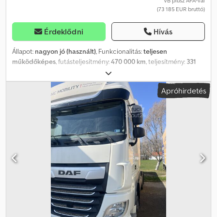
VB plusz ÁFA-val
(73 185 EUR bruttó)
Érdeklődni
Hívás
Állapot:
nagyon jó (használt)
, Funkcionalitás:
teljesen
működőképes
, futásteljesítmény:
470 000 km
, teljesítmény:
331
kW (450,03 LE)
, üzemanyagtípus:
dízel
, saját tömeg:
11 940 kg
,
maximális teherbírás:
14 060 kg
, össztömeg:
26 000 kg
,
Apróhirdetés
tengelyelrendezés:
6x2
, szín:
fehér
, vezetőfülke:
alvófülke
,
hajtástípus:
automata
, kibocsátási osztály:
Euro 6
, felfüggesztés:
levegő
, raktér hossza:
7 320 mm
, rakodótér szélesség:
2 460 mm
,
raktérmagasság:
2 500 mm
, Gyártási év:
2019
, Felszereltség:
hűtőegység, légkondicionálás, retarder, tempomat, utánfutó
vonófej, állófűtés
, DAF XF 450 6×2 E6 / Lecapitaine hűtő /
ATP/FRC 2027-ig / 18 raklap ATP tanúsítvány az FRC osztályban 3
évig érvényes – 2027 januárig 2019-es év futásteljesítmény 470
ezer km Össztömeg 26000 kg Súlya 11940 kg Terhelhetősége
14060 kg 6×2 meghajtó Crjdezrvqajpfx Anzef 6 euró teljesítmény
450 LE AdBlue légrugózás emelő tengely automata váltó
tempomat differenciálzár webasto légkondicionálás parkoló klíma
hűtőszekrény hálófülke 2 ágyas rádió tachográf pótkocsi