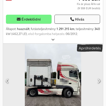
Fix ár plusz ÁFA-val
(9 559 EUR bruttó)
Érdeklődni
Hívás
Állapot:
használt
, futásteljesítmény:
1 291 215 km
, teljesítmény:
340
kW (462,27 LE)
, első forgalomba helyezés:
06/2012
,
üzemanyagtípus:
dízel
, össztömeg:
18 000 kg
, tengelyelrendezés:
2 tengely
, szín:
fehér
, hajtástípus:
automata
, kibocsátási osztály:
Apróhirdetés
Euro 5
, Felszereltség:
ABS, elektronikus stabilitásprogram (ESP),
légkondicionálás, állófűtés
, Daf XF 105.460 SC Alacsony padló
Első regisztráció: 2012.06 Crjdpszq Tqzofx Anzjf Futásteljesítmény:
1.291.215 km Automataváltó 4x2 hajtás DAB motorfék Euro 5 EEV
ABS Klímaberendezés Állóhelyzeti fűtés Tempomat Hűtőszekrény
2 ágy 2 üzemanyagtartály Differenciálzár Rúgó-/légrugózás Első
gumiabroncsok: 315/60 R22.5, futófelület mélysége: 8 mm Hátsó
gumiabroncsok: 295/60 R22.5, futófelület mélysége: 8 mm
Szervizkönyv.