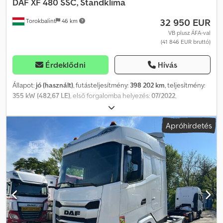
DAF
XF 480 SSC, Standklima
32 950 EUR
Torokbalint
46 km
VB plusz ÁFA-val
(41 846 EUR bruttó)
Érdeklődni
Hívás
Állapot:
jó (használt)
, futásteljesítmény:
398 202 km
, teljesítmény:
355 kW (482,67 LE)
, első forgalomba helyezés:
07/2022
,
üzemanyagtípus:
dízel
, tengelyelrendezés:
4x2
, üzemanyag:
dízel
,
szín:
fehér
, vezetőfülke:
alvófülke
, hajtástípus:
automata
,
Apróhirdetés
kibocsátási osztály:
Euro 6
, Gyártási év:
2022
, Felszereltség:
ABS,
AdBlue, EBS (Elektronikus fékrendszer), elektromos
ablakemelő, fedélzeti számítógép, hűtőszekrény, koromszűrő,
ködlámpák, központi zár, légkondicionálás
, = További
lehetőségek és tartozékok = - Alumínium üzemanyagtartály -
Laprugós felfüggesztés - Klímaberendezés - Légrugós
felfüggesztés - Légrugós ülések - Részecskeszűrő - Rádió/CD-
lejátszó - Alvókabin - Napellenző - Szerszámtároló =
Megjegyzések = DAF XF480 SSC, standard, fehér színű, 202 km,
XLRTEH4300G409098, állóhelyzeti klíma = További információk =