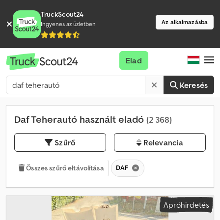
TruckScout24
Az alkalmazásba
Ingyenes az üzletben
Elad
Keresés
Daf Teherautó használt eladó
(2 368)
Szűrő
Relevancia
DAF
Összes szűrő eltávolítása
Apróhirdetés