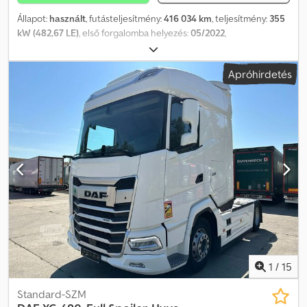
Állapot:
használt
, futásteljesítmény:
416 034 km
, teljesítmény:
355
kW (482,67 LE)
, első forgalomba helyezés:
05/2022
,
üzemanyagtípus:
dízel
, össztömeg:
18 000 kg
, tengelyelrendezés:
2 tengely
, szín:
fehér
, hajtástípus:
automata
, kibocsátási osztály:
Apróhirdetés
Euro 6
, Gyártási év:
2022
, Felszereltség:
ABS, elektronikus
stabilitásprogram (ESP), kompresszor, koromszűrő,
légkondicionálás
, ABS, ASR, Euro 6,
légkondicionáló/klímaberendezés hidraulikus rendszer Csdpfezq
Nb Ajx Anzsrf
1
/
15
Standard-SZM