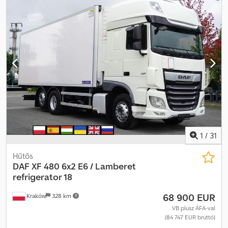
AdBlue, EBS (Elektronikus fékrendszer), elektromos
ablakemelő, fedélzeti számítógép, hűtőszekrény, koromszűrő,
ködlámpák, központi zár, légkondicionálás
, = További
lehetőségek és tartozékok = Csdpfxsznlcdj Anzerf - Alumínium
üzemanyagtartály - Laprugós felfüggesztés - Légrugós
felfüggesztés - Légrugós ülések - Részecskeszűrő - Rádió/CD-
lejátszó - Alvókabín - Napellenző - Szerszámos láda =
Megjegyzések = DAF XF480 SSC Mega Red, 661 km,
XLRTEH4300G351810, könnyűfém felnik, új Michelin
gumiabroncsok = További információk = Első tengely:
kormányozható Motor hengerűrtartalma: 12 902 cm³ Üres tömeg:
7964 kg Megengedett teherbírás: 28 015 kg Megengedett
össztömeg: 35 979 kg Sérülések: nincsenek
1
/
31
Hűtős
DAF
XF 480 6x2 E6 / Lamberet
refrigerator 18
68 900 EUR
Kraków
328 km
VB plusz ÁFA-val
(84 747 EUR bruttó)