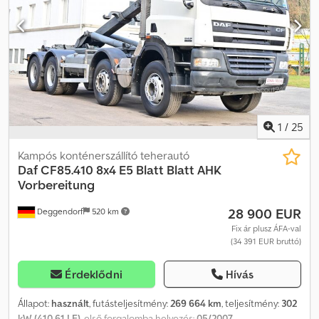
1
/
25
Kampós konténerszállító teherautó
Daf
CF85.410 8x4 E5 Blatt Blatt AHK
Vorbereitung
28 900 EUR
Deggendorf
520 km
Fix ár plusz ÁFA-val
(34 391 EUR bruttó)
Érdeklődni
Hívás
Állapot:
használt
, futásteljesítmény:
269 664 km
, teljesítmény:
302
kW (410,61 LE)
, első forgalomba helyezés:
05/2007
,