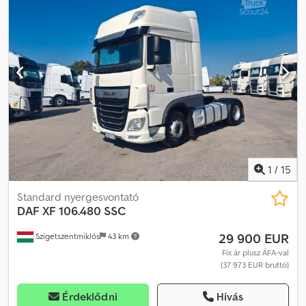
ablakemelő, ködlámpák, központi zár, légkondicionálás
, =
További opciók és tartozékok = Cedpfx Aszrnvnenzsrf -
Klímaberendezés - Légrugós ülések - Rádió/CD-lejátszó -
Alvófülke - Oldalszoknyák = Megjegyzések = DAF XG480 Standard
2022, 544 km, XLRTEF5300G439554. Teljes spoiler csomag,
állóklíma, új G2v2 tachográf, digitális kijelző = További információk
= Első tengely: Kormányzott Saját tömeg: 8 043 kg Műszaki vizsga
(APK): érvényes 2027.01-ig
1
/
15
Standard nyergesvontató
DAF
XF 106.480 SSC
29 900 EUR
Szigetszentmiklós
43 km
Fix ár plusz ÁFA-val
(37 973 EUR bruttó)
Érdeklődni
Hívás