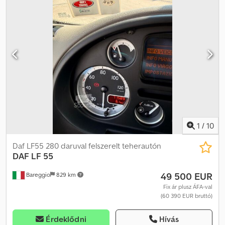
1
/
10
Daf LF55 280 daruval felszerelt teherautón
DAF
LF 55
49 500 EUR
Bareggio
829 km
Fix ár plusz ÁFA-val
(60 390 EUR bruttó)
Érdeklődni
Hívás