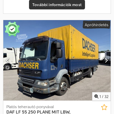
Tévedés, adatbeviteli hiba és előzetes értékesítés joga fenntartva.
További információk most
Crodsznb T Sspfx Anzof
Apróhirdetés
1
/
32
Platós teherautó ponyvával
DAF
LF 55 250 PLANE MIT LBW,