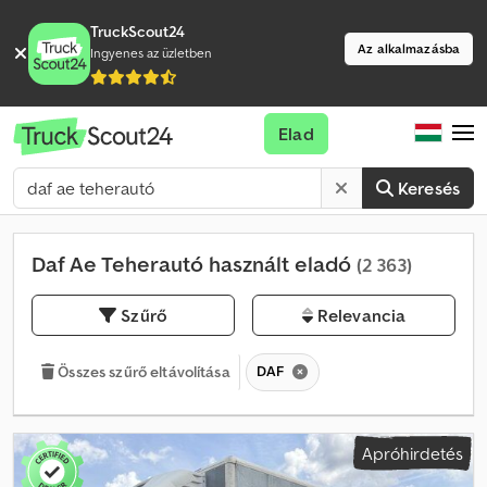
TruckScout24
Az alkalmazásba
Ingyenes az üzletben
Elad
Keresés
Daf Ae Teherautó használt eladó
(2 363)
Szűrő
Relevancia
DAF
Összes szűrő eltávolítása
Apróhirdetés