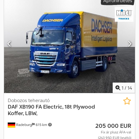
Apróhirdetés
gumiabroncs állapota:
90 százalék
, tengelyelrendezés:
2 tengely
,
üzemanyag:
dízel
, kibocsátási osztály:
Euro 5
, felfüggesztés:
levegő
, ülések száma:
3
, Gyártási év:
2012
, üzemórák:
1 h
,
Felszereltség:
ABS, AdBlue, Bluetooth, daru, differenciálzár,
elektromosan állítható tükör, fedélzeti számítógép, ködlámpák,
központi zár, légkondicionálás, légterelő, légzsák, teljes
szervizelési előélet, tempomat
, DAF LF 55 FA EEV MTT 160 280
LE-s teherautó. Használt, 2012.11.13-án forgalomba helyezett, kb. 72
000 km-t futott, Euro 5-ös, 3 üléses fülkével, PM 8523 LC típusú
daruval szerelve (három hidraulikus kinyúló karral, hosszú és rövid
hatótávolsággal). 4,2 m hosszú, fix felépítmény. Teljes hossza 6780
mm. Hasznos teherbírása 9500 kg. Nagyon kevés üzemórával
rendelkező jármű. Cedpfx Aezphcvjbpjrf Ár, áfa nélkül.
1
/
14
Dobozos teherautó
DAF
XB190 FA Electric, 18t Plywood
Koffer, LBW,
205 000 EUR
Radeburg
615 km
Fix ár plusz ÁFA-val
(243 950 EUR bruttó)