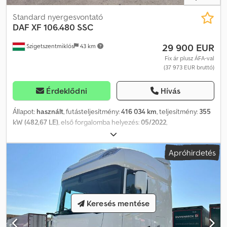
Standard nyergesvontató
DAF
XF 106.480 SSC
29 900 EUR
Szigetszentmiklós
43 km
Fix ár plusz ÁFA-val
(37 973 EUR bruttó)
Érdeklődni
Hívás
Állapot:
használt
, futásteljesítmény:
416 034 km
, teljesítmény:
355
kW (482,67 LE)
, első forgalomba helyezés:
05/2022
,
üzemanyagtípus:
dízel
, össztömeg:
18 000 kg
, tengelyelrendezés:
2 tengely
, szín:
fehér
, hajtástípus:
automata
, kibocsátási osztály:
Apróhirdetés
Euro 6
, Gyártási év:
2022
, Felszereltség:
ABS, elektronikus
stabilitásprogram (ESP), kompresszor, koromszűrő,
légkondicionálás
, ABS, ASR, Euro 6,
légkondicionáló/klímaberendezés hidraulikus rendszer Codpfx
Aozq Nb Aebperf
Keresés mentése