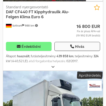
Van Giessenhez.
Standard nyergesvontató
DAF
CF440 FT Kipphydraulik Alu-
Felgen Klima Euro 6
16 800 EUR
Sottrum
988 km
Fix ár plusz ÁFA-val
(19 992 EUR bruttó)
Érdeklődni
Hívás
Állapot:
használt
, futásteljesítmény:
439 858 km
, teljesítmény:
324
kW (440,52 LE)
, első forgalomba helyezés:
02/2017
,
üzemanyagtípus:
dízel
, saját tömeg:
7 171 kg
, maximális teherbírás:
10 829 kg
, össztömeg:
18 000 kg
, tengelyelrendezés:
4x2
,
Apróhirdetés
tengelytáv:
3 800 mm
, fékek:
motorfék
, szín:
sárga
, vezetőfülke:
egyéb
, hajtástípus:
automata
, kibocsátási osztály:
Euro 6
,
felfüggesztés:
acél-levegő
, ülések száma:
2
, Felszereltség:
ABS,
fedélzeti számítógép, fülke, koromszűrő, központi zár,
légkondicionálás, szervokormány, tempomat, állófűtés,
ülésfűtés
, * Német jármű * Többszörösen elérhető *
Szervizkönyvvel vezetett * Első tulajdonostól * Egykörös billenő