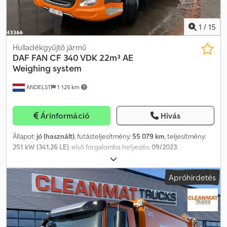
Súlyadatok Önsúly: 16.747 kg Terhelhetőség: 9.753 kg
Megengedett össztömeg: 26.500 kg Állapot Műszaki állapot: jó
1
/
15
Esztétikai állapot: jó Termékbiztonság Gyártó: Clean Mat Trucks
B.V. Wageningsestraat 17 6673DB ANDELST, NL
Hulladékgyűjtő jármű
DAF
FAN CF 340 VDK 22m³ AE
Weighing system
ANDELST
1 125 km
Árinformáció
Hívás
Állapot:
jó (használt)
, futásteljesítmény:
55 079 km
, teljesítmény:
251 kW (341,26 LE)
, első forgalomba helyezés:
09/2023
,
üzemanyagtípus:
dízel
, tengelyelrendezés:
6x2
, abroncs méret:
315/70 22.5
, üzemanyag:
dízel
, tengelytáv:
4 300 mm
, vezetőfülke:
Apróhirdetés
nappali fülke
, hajtástípus:
automata
, kibocsátási osztály:
Euro 6
,
felfüggesztés:
acél-levegő
, rakodótér térfogata:
22 m³
, Gyártási
év:
2023
, teljes hossz:
9 600 mm
, teljes szélesség:
2 500 mm
, teljes
magasság:
3 600 mm
, ülések száma:
3
, megengedett
tengelyterhelés (1. tengely):
8 000 kg
, megengedett