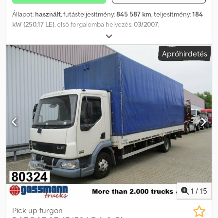
Állapot:
használt
, futásteljesítmény:
845 587 km
, teljesítmény:
184
kW (250,17 LE)
, első forgalomba helyezés:
03/2007
,
üzemanyagtípus:
dízel
, hajtástípus:
mechanikai
, Felszereltség:
ABS, koromszűrő
, DAF LF 55.250 Hűtőfelépítmény ? Első
Apróhirdetés
forgalomba helyezés: 2007.03.05. ? Futásteljesítmény: 845 587 km
?? Teljesítmény: 250 LE ? Dízel ? 4x2 ?? Hűtőfelépítmény
Mitsubishi TDJ430D hűtőberendezéssel Felszereltség: *
Hűtőfelépítmény * Mitsubishi TDJ430D hűtőberendezés *
Légrugós vezetőülés * Napellenző * Elektromos ablakemelők *
Tágas nappali fülke * Nagy rakfelület Wienerherberg, Ausztria
Cedpfx Aezgv T Rebporf
1
/
15
Pick-up furgon