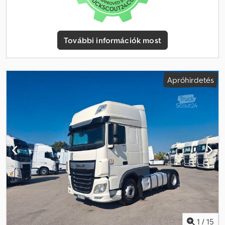
= Első tengely: Kormányzott Saját tömeg: 8 043 kg Műszaki vizsga
(APK): érvényes 2027.01-ig
További információk most
Apróhirdetés
1
/
15