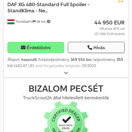
XLRTEH4300G415552, 351 427 km, állóhelyzeti klíma, új tachográf
DAF
XG 480-Standard Full Spoiler -
(Gen2v2)
StandKlima - Ne...
44 950 EUR
Torokbalint
46 km
VB plusz ÁFA-val
(57 086 EUR bruttó)
Érdeklődni
Hívás
Állapot:
használt
, futásteljesítmény:
349 554 km
, teljesítmény:
355
kW (482,67 LE)
, első forgalomba helyezés:
01/2023
,
üzemanyagtípus:
dízel
, tengelyelrendezés:
4x2
, üzemanyag:
dízel
,
szín:
fehér
, vezetőfülke:
alvófülke
, hajtástípus:
automata
,
kibocsátási osztály:
Euro 6
, Gyártási év:
2022
, Felszereltség:
ABS,
BIZALOM PECSÉT
AdBlue, EBS (Elektronikus fékrendszer), elektromos
ablakemelő, ködlámpák, központi zár, légkondicionálás
, =
TruckScout24 által hitelesített kereskedők
További opciók és tartozékok = Csdpfx Aozrnvnsbperf -
Klímaberendezés - Légrugós ülések - Rádió/CD-lejátszó -
Alvófülke - Oldalszoknyák = Megjegyzések = DAF XG480 Standard
2022, 544 km, XLRTEF5300G439554. Teljes spoiler csomag,
állóklíma, új G2v2 tachográf, digitális kijelző = További információk