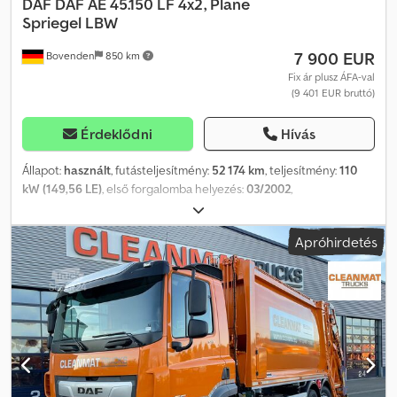
DAF
DAF AE 45.150 LF 4x2, Plane
Spriegel LBW
7 900 EUR
Bovenden
850 km
Fix ár plusz ÁFA-val
(9 401 EUR bruttó)
Érdeklődni
Hívás
Állapot:
használt
, futásteljesítmény:
52 174 km
, teljesítmény:
110
kW (149,56 LE)
, első forgalomba helyezés:
03/2002
,
üzemanyagtípus:
dízel
, saját tömeg:
4 910 kg
, maximális teherbírás:
2 580 kg
, össztömeg:
7 490 kg
, tengelyelrendezés:
4x2
, szín:
fehér
,
Apróhirdetés
vezetőfülke:
egyéb
, hajtástípus:
mechanikai
, kibocsátási osztály:
Euro 3
, felfüggesztés:
acél
, ülések száma:
2
, teljes hossz:
2 550 mm
,
teljes szélesség:
3 850 mm
, raktér hossza:
7 100 mm
, rakodótér
szélesség:
2 500 mm
, raktérmagasság:
2 800 mm
, első gumi méret:
215/75R17.5 126/124M
, hátsó gumiabroncs méret:
215/75R17.5
126/124M
, Felszereltség:
ABS, emelőhátfal, szervokormány
,
Jármű helye: Bovenden, rendszám: Ház, rádió, 5 fokozatú váltó, ABS
(blokkolásgátló rendszer), laprugós felfüggesztés, ponyva és
oldalfal, szervokormány, álló alumínium emelőhátfal, sárga