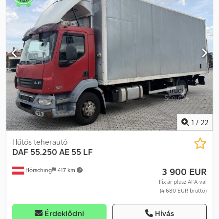
1
/
22
Hűtős teherautó
DAF
55.250 AE 55 LF
3 900 EUR
Hörsching
417 km
Fix ár plusz ÁFA-val
(4 680 EUR bruttó)
Érdeklődni
Hívás