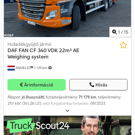
környezetvédelmi matrica. Hubfix 1000 K 700 típusú emelőhátfalal
szerelve. Tartozék megadások nem garantáltak, a változtatás,
köztes értékesítés és tévedések jogát fenntartjuk! Cedpfx Aovhhr
Sebperf
1
/
15
Hulladékgyűjtő jármű
DAF
FAN CF 340 VDK 22m³ AE
Weighing system
ANDELST
1 125 km
Árinformáció
Hívás
Állapot:
jó (használt)
, futásteljesítmény:
71 179 km
, teljesítmény:
251 kW (341,26 LE)
, első forgalomba helyezés:
09/2023
,
üzemanyagtípus:
dízel
, tengelyelrendezés:
6x2
, abroncs méret:
315/70 22.5
, üzemanyag:
dízel
, tengelytáv:
4 300 mm
, vezetőfülke:
nappali fülke
, hajtástípus:
automata
, kibocsátási osztály:
Euro 6
,
felfüggesztés:
acél-levegő
, rakodótér térfogata:
22 m³
, Gyártási