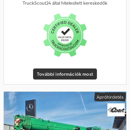
02.2011 Futásteljesítmény: 25 671 km / 19 807 daru üzemóra
TruckScout24 által hitelesített kereskedők
Alvázszám: ...2035362 Motor: OM502LA 390 kW / 530 LE Váltó:
automata Felfüggesztés: hidropneumatikus Kerékképlet: 10x6
Méretek (H/Sz/M): 15 650 mm / 2 750 mm / 3 995 mm Teljes tömeg:
60 000 kg Megjegyzés: A legtöbb motorkóra alapjárat/vonó
működésből származik, nem daruzási időből. Jó műszaki állapotú
daru! Tengelyenkénti gumiabroncs méret (1–5. tengely):
445/95R25 = További információk = Gumiabroncs méret:
445/95R25 Hajtás: kerék Üres tömeg: 55 880 kg Méretek (H×Sz×M):
1 565 x 275 x 399 cm Teherbírás: 110 000 kg Alvázszám:
WFN5RUER1B2035362
További információk most
Apróhirdetés