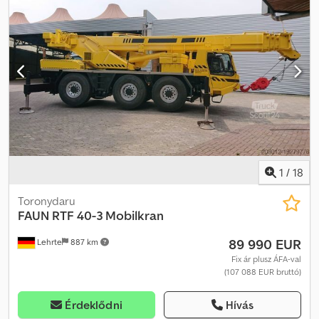
motorral, teljesítmény: 169 kW. Ruthmann US260 csuklós emelő,
felső- és alsóvezetésű jármű. Munkamagasság: 28 méter, oldalsó
kinyúlás: 14 méter, legmélyebb helyzet a burkolatszint alatt: 14
méter. Saját tömeg: 32 500 kg. 240 000 km-nél cseremotort
kapott. Kétirányú kommunikációs rendszer, lánctalpas meghajtás
és támasztás. Kosár teherbírása: 250 kg. 1000 voltos szigetelés.
Gumik állapota 80%. Teljes szélesség (mindkét oldalon
kitámasztva): 4600 mm. Maximális munkamagasság: 28 méter.
Legmélyebb munkavégzési pont a burkolat alatt: 14 méter.
Maximális oldalsó kinyúlás a burkolatszint felett: 20 méter.
Maximális vízszintes kinyúlás burkolatszint alatt: 10 méter. Teljes
hossz: 13,20 méter. Üzemóraszám: 20 578. Jelenlegi állapotban
1
/
18
eladó. Dodpfxstt Hume Ah Rock
Toronydaru
FAUN
RTF 40-3 Mobilkran
89 990 EUR
Lehrte
887 km
Fix ár plusz ÁFA-val
(107 088 EUR bruttó)
Érdeklődni
Hívás