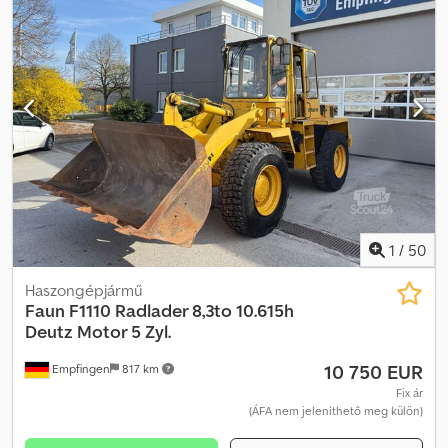
1
/
50
Haszongépjármű
Faun
F1110 Radlader 8,3to 10.615h
Deutz Motor 5 Zyl.
10 750 EUR
Empfingen
817 km
Fix ár
(ÁFA nem jeleníthető meg külön)