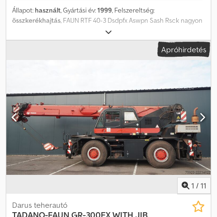
Állapot:
használt
, Gyártási év:
1999
, Felszereltség:
összkerékhajtás
, FAUN RTF 40-3 Dsdpfx Aswpn Sash Rsck nagyon
jó állapotban 2021-ben újrafestve nálunk használatban van
Beszámítás bizonyos feltételekkel lehetséges / LFBK / Brillen Fzg. /
Apróhirdetés
AWU APU / VSN / GDV listára felvehető Friss műszaki vizsga (HU) Új
UVV ellenőrzés
1
/
11
Darus teherautó
TADANO-FAUN
GR-300EX WITH JIB