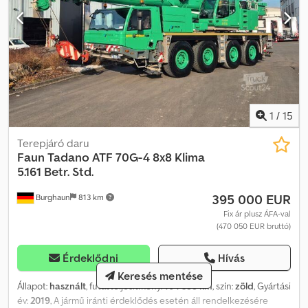
1
/
15
Terepjáró daru
Faun
Tadano ATF 70G-4 8x8 Klima
5.161 Betr. Std.
395 000 EUR
Burghaun
813 km
Fix ár plusz ÁFA-val
(470 050 EUR bruttó)
Érdeklődni
Hívás
Keresés mentése
Állapot:
használt
, futásteljesítmény:
104 388 km
, szín:
zöld
, Gyártási
év:
2019
, A jármű iránti érdeklődés esetén áll rendelkezésére