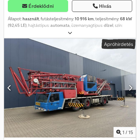
Érdeklődni
Hívás
Állapot:
használt
, futásteljesítmény:
10 916 km
, teljesítmény:
68 kW
(92,45 LE)
, hajtástípus:
automata
, üzemanyagtípus:
dízel
, szín:
sárga
, össztömeg:
8 200 kg
, saját tömeg:
3 700 kg
, maximális
teherbírás:
4 500 kg
, tengelyelrendezés:
4x4
, ülések száma:
1
, első
Apróhirdetés
forgalomba helyezés:
03/1981
, fékek:
egyéb
, Gyártási év:
1981
,
üzemórák:
10 916 h
, vezetőfülke:
nappali fülke
, Felszereltség:
fejvédő, fülke, szabványkanál, összkerékhajtás
, * Német
gyártmány * Állapot: lásd a fényképeken * 10 916 üzemóra * Faun
Frisch F1100B-C homlokrakodó * 4x4 összkerékhajtás * Kanál kb.
1,3 m³ * Első tengely: 4 100 kg * Hátsó tengely: 4 300 kg Dcedpfx
Ajv Efnleh Rjk * Kormányrásegítés hidrosztatikusan, hidraulikával *
Kis fordulókör, köszönhetően a csuklós kormányzásnak * Deutz
motor, 4 710 cm³, 68 kW * Védőtető * Sebesség kb. 35 km/h *
Napellenző * Üzemi tömeg: 8 200 kg Amennyiben új TÜV-vizsga
szükséges, szívesen teszünk ajánlatot partnerműhelyeink
nevében. Ajánlatunk alapvetően új TÜV-vizsga, új DGUV, új SP és új
UVV nélkül értendő. További teherautókat honlapunkon talál.
Beszélünk németül, angolul, lengyelül és törökül. Megjegyzés:
1
/
15
Javasoljuk és ajánljuk az áru személyes megtekintését és