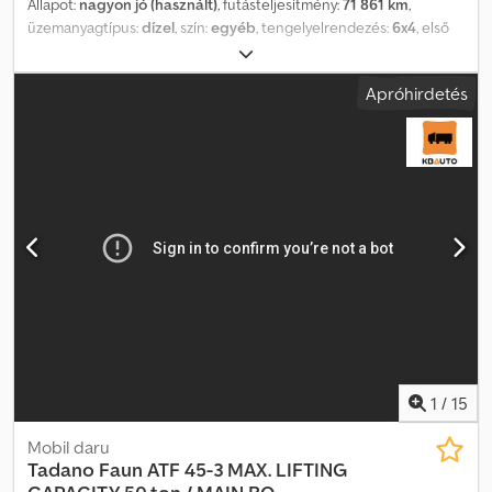
Állapot:
nagyon jó (használt)
, futásteljesítmény:
71 861 km
,
üzemanyagtípus:
dízel
, szín:
egyéb
, tengelyelrendezés:
6x4
, első
forgalomba helyezés:
03/2008
, kibocsátási osztály:
euro2
, Gyártási
év:
2008
, üzemórák:
9 086 h
, = További opciók és tartozékok = - 3
Apróhirdetés
tengely = Megjegyzések = Állapot Felújított: × CE-típus: CE, EPA,
TÜV = További információk = Műszaki adatok Hengerek száma: 6
Hajtás: kerék Motortípus: MERCEDES-BENZ OM926LA (Euro 2),
~240 kW (326 LE). Súlyok Önsúly: 35 880 kg Hasznos teher: 120 kg
Megengedett össztömeg: 36 000 kg Funkcionális Felsőkar-hossz:
38 m CE-jelölés: igen Karbantartás, előélet és állapot Műszaki
vizsga (APK): érvényes 2026.12-ig Műszaki állapot: nagyon jó
Esztétikai állapot: nagyon jó Djdpfx Ahoy Rh Tgj Rjck Azonosító
Rendszám: 1VKP472
1
/
15
Mobil daru
Tadano Faun
ATF 45-3 MAX. LIFTING