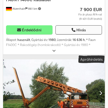
7 900 EUR
Atzenhain
861 km
Fix ár plusz ÁFA-val
(9 401 EUR bruttó)
Érdeklődni
Hívás
Állapot:
használt
, Gyártási év:
1980
, üzemórák:
16 636 h
, * Faun
F1400C * Rakodógép (homlokrakodó) * Gyártási év: 1980 *
Üzemóra: 16 636 * Teljes szélesség: 2 600 mm, magasság: 3 400
mm, hosszúság: 7 500 mm * Gumik: nagyon jó állapotban * Azonnal
Apróhirdetés
elérhető * Az adatok pontatlanságáért felelősséget nem vállalunk.
Kérdése van? Forduljon hozzánk gyors tanácsadásért, akár
közvetlenül WhatsApp-on is elérhetők vagyunk! Szolgáltatásaink:
Nettó értékesítés EU-s cégek részére érvényes EU-s adószám
(VAT szám) esetén, illetve harmadik országbeli ügyfeleknek. Lízing
és finanszírozási lehetőségek. Minden vámügyintézés. Ideiglenes
(rövid távú) és exportrendszámok ügyintézése. Szállítás kikötőbe.
Dodpfx Ahsi Tt A So Rjck Az apróhirdetésben szereplő árak bruttó
árak, melyek tartalmazzák a törvényben előírt 19%-os áfát.