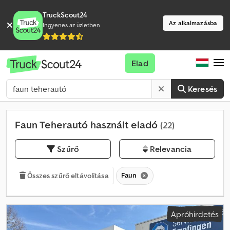
TruckScout24
Az alkalmazásba
Ingyenes az üzletben
Elad
Keresés
Faun Teherautó használt eladó
(22)
Szűrő
Relevancia
Faun
Összes szűrő eltávolítása
Apróhirdetés