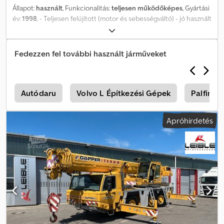
Állapot:
használt
, Funkcionalitás:
teljesen működőképes
, Gyártási
év:
1998
, - Teljesen felújított (motor és sebességváltó) - jó használt
állapot - futásteljesítmény: 49 500 km - üzemórák: 15 270 -
következő műszaki vizsga: 2026/08 - dupla csuklós csúcs, 16 m -
gumiabroncsok: 16.00R25 - hajtásmód: 6x6 Dedpfjyt Iqvex Ah Rjck -
Fedezzen fel további használt járműveket
kiegészítő fék: Telma-fék A daru jelenleg még használatban van,
de előzetes egyeztetés után megtekinthető.
1
Autódaru
Volvo L Építkezési Gépek
Palfinge
Apróhirdetés