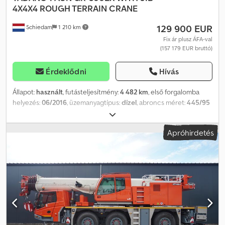
4X4X4 ROUGH TERRAIN CRANE
129 900 EUR
Schiedam
1 210 km
Fix ár plusz ÁFA-val
(157 179 EUR bruttó)
Érdeklődni
Hívás
Állapot:
használt
, futásteljesítmény:
4 482 km
, első forgalomba
helyezés:
06/2016
, üzemanyagtípus:
dízel
, abroncs méret:
445/95
R 25
, tengelyelrendezés:
4x4
, üzemanyag:
dízel
, teljes hossz:
11 240 mm
, teljes szélesség:
2 620 mm
, teljes magasság:
3 540
Apróhirdetés
mm
, Gyártási év:
2016
, Felszereltség:
daru, légkondicionálás,
utánfutó vonófej
, = További opciók és felszereltség = -
Összkerékhajtás - PTO (teljesítményleadó tengely) - Tolató
kamera = További információk = Gumiméret: 445/95 R 25 Első
tengely: Csuklós; Gumi profilmélység bal: 40%; Gumi profilmélység
jobb: 40% Hátsó tengely: Csuklós; Gumi profilmélység bal: 40%;
Gumi profilmélység jobb: 40% Saját tömeg: 27.150 kg
Megengedett össztömeg: 27.150 kg Dcedpfx Ahjzhvt Te Rok
Emelési kapacitás: 30.000 kg Daruk: Gyártási év 2016 Sérülés: