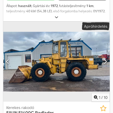
Állapot:
használt
, Gyártási év:
1972
, futásteljesítmény:
1 km
,
teljesítmény:
40 kW (54,38 LE)
, első forgalomba helyezés:
01/1972
,
össztömeg:
4 000 kg
, üzemanyagtípus:
dízel
, szín:
narancssárga
,
vezetőfülke:
egyéb
, hajtástípus:
egyéb
, Felszereltség:
volt
Apróhirdetés
balesete
, Jármű helye: Bovenden, felépítmény: veterán seprőgép,
csuklós kormányzás, nem üzemképes! Alkatrész-bázisként!
TARTOZÉK INFORMÁCIÓK GARANCIA NÉLKÜL, a változtatások,
közbenső eladás és tévedések jogát fenntartjuk! Dcsdpfxsvhhdbo
Ah Rsk
1
/
10
Kerekes rakodó
FAUN
F1400C Radlader