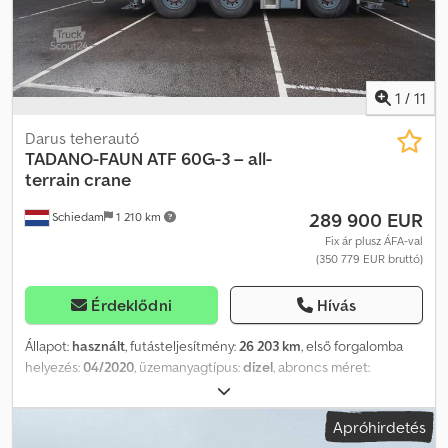
nincs
1
/
11
Darus teherautó
TADANO-FAUN
ATF 60G-3 – all-
terrain crane
289 900 EUR
Schiedam
1 210 km
Fix ár plusz ÁFA-val
(350 779 EUR bruttó)
Érdeklődni
Hívás
Állapot:
használt
, futásteljesítmény:
26 203 km
, első forgalomba
helyezés:
04/2020
, üzemanyagtípus:
dízel
, abroncs méret:
385/95R22,5
, tengelyelrendezés:
6x6
, üzemanyag:
dízel
, fékek:
retarder
, felfüggesztés:
hidraulika
, teljes hossz:
11 180 mm
, teljes
Apróhirdetés
szélesség:
2 550 mm
, teljes magasság:
4 000 mm
, Gyártási év: