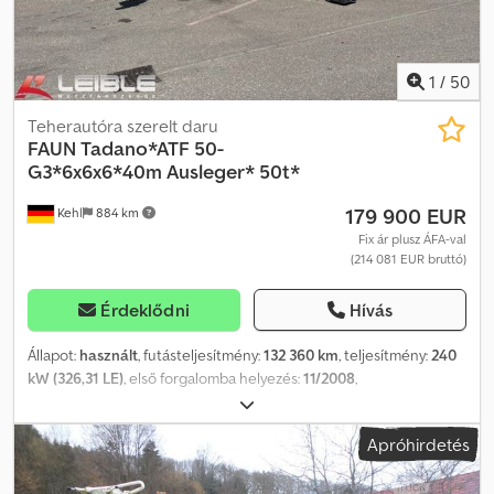
1
/
50
Teherautóra szerelt daru
FAUN
Tadano*ATF 50-
G3*6x6x6*40m Ausleger* 50t*
179 900 EUR
Kehl
884 km
Fix ár plusz ÁFA-val
(214 081 EUR bruttó)
Érdeklődni
Hívás
Állapot:
használt
, futásteljesítmény:
132 360 km
, teljesítmény:
240
kW (326,31 LE)
, első forgalomba helyezés:
11/2008
,
üzemanyagtípus:
dízel
, össztömeg:
39 000 kg
, tengelyelrendezés:
3 tengely
, következő vizsga (TÜV):
06/2027
, szín:
sárga
, hajtástípus:
Apróhirdetés
automata
, Gyártási év:
2008
, Felszereltség:
ABS, daru,
elektronikus stabilitásprogram (ESP)
, TADANO FAUN ATF 50 G3