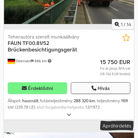
1
/
14
Teherautóra szerelt munkaállvány
FAUN
TF00.81/52
Brückenbesichtigungsgerät
15 750 EUR
Deensen
886 km
Fix ár plusz ÁFA-val
(18 742 EUR bruttó)
Érdeklődni
Hívás
Állapot:
használt
, futásteljesítmény:
288 320 km
, teljesítmény:
169
kW (229,78 LE)
, első forgalomba helyezés:
12/1972
,
üzemanyagtípus:
dízel
, össztömeg:
34 000 kg
, tengelyelrendezés:
3 tengely
, szín:
narancssárga
, hajtástípus:
mechanikai
, teljes
Apróhirdetés
szélesség:
2 400 mm
, Gyártási év:
1972
, Felszereltség:
daru,
állófűtés
, Faun TF00.31/52 hídbemutató berendezés KHD F8L431