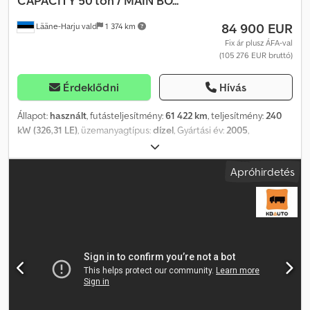
CAPACITY 50 ton / MAIN BO...
84 900 EUR
Lääne-Harju vald
1 374 km
Fix ár plusz ÁFA-val
(105 276 EUR bruttó)
Érdeklődni
Hívás
Állapot:
használt
, futásteljesítmény:
61 422 km
, teljesítmény:
240
kW (326,31 LE)
, üzemanyagtípus:
dízel
, Gyártási év:
2005
,
üzemórák:
19 807 h
, Felszereltség:
légkondicionálás
, További
információk: Márka: TADANO FAUN Típus: ATF 45-3 Felépítmény:
Apróhirdetés
daru (max. teherbírás 50 tonna / főgém 34 m) Gyártási év: 2005.02.
Futásteljesítmény: 61 422 km / 19 807 daruóra Alvázszám: ...4040648
Motor: OM926LA 240 kW / 326 LE Sebességváltó: automata
Felfüggesztés: hidropneumatikus Tengelyképlet: 6x6 Djdpfx Ahjxy
Ir Es Rock Méretek (H/Sz/M): 10 440 mm / 2 550 mm / 3 620 mm
Teljes tömeg: 42 000 kg Gémhossz: 34,0 m = További információk =
Hajtás: kerekes Önsúly: 42 000 kg Méretek (HxSzxM): 1 044 x 255 x
362 cm Teherbírás: 50 000 kg Gyári szám: WFN3RTTP854040648