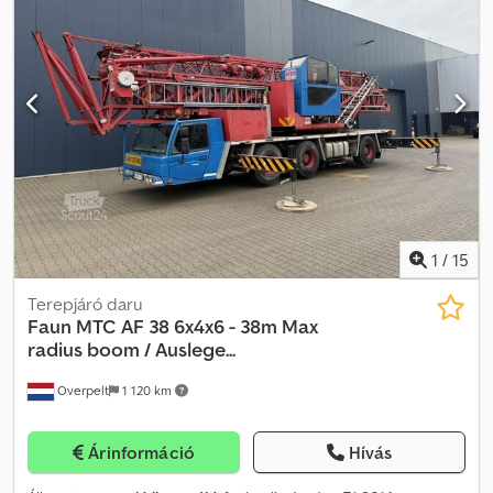
~240 kW (326 LE). Súlyok Önsúly: 35 880 kg Hasznos teher: 120 kg
Megengedett össztömeg: 36 000 kg Funkcionális Felsőkar-hossz:
38 m CE-jelölés: igen Dcjdpsy Rh Taefx Ah Rjk Karbantartás,
előélet és állapot Műszaki vizsga (APK): érvényes 2026.12-ig
Műszaki állapot: nagyon jó Esztétikai állapot: nagyon jó Azonosító
Rendszám: 1VKP472
1
/
15
Terepjáró daru
Faun
MTC AF 38 6x4x6 - 38m Max
radius boom / Auslege...
Overpelt
1 120 km
Árinformáció
Hívás