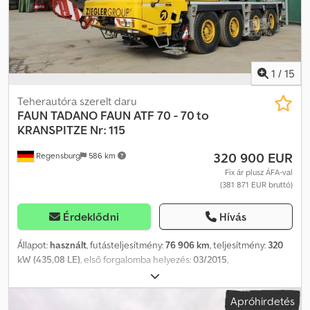
1
/
15
Teherautóra szerelt daru
FAUN
TADANO FAUN ATF 70 - 70 to
KRANSPITZE Nr: 115
320 900 EUR
Regensburg
586 km
Fix ár plusz ÁFA-val
(381 871 EUR bruttó)
Érdeklődni
Hívás
Állapot:
használt
, futásteljesítmény:
76 906 km
, teljesítmény:
320
kW (435,08 LE)
, első forgalomba helyezés:
03/2015
,
üzemanyagtípus:
dízel
, össztömeg:
48 000 kg
, tengelyelrendezés:
3 tengely
, fékek:
retarder
, szín:
sárga
, hajtástípus:
automata
,
Apróhirdetés
Felszereltség:
ABS, daru, légkondicionálás, állófűtés
, Jármű-