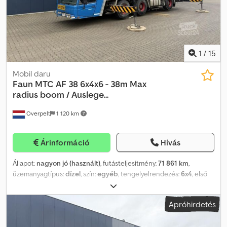
1
/
15
Mobil daru
Faun
MTC AF 38 6x4x6 - 38m Max
radius boom / Auslege...
Overpelt
1 120 km
Árinformáció
Hívás
Állapot:
nagyon jó (használt)
, futásteljesítmény:
71 861 km
,
üzemanyagtípus:
dízel
, szín:
egyéb
, tengelyelrendezés:
6x4
, első
forgalomba helyezés:
03/2008
, kibocsátási osztály:
euro2
, Gyártási
év:
2008
, üzemórák:
9 086 h
, = További opciók és tartozékok = - 3
Apróhirdetés
tengely = Megjegyzések = Állapot Felújított: × CE-típus: CE, EPA,
TÜV = További információk = Műszaki adatok Hengerek száma: 6
Hajtás: kerék Motortípus: MERCEDES-BENZ OM926LA (Euro 2),