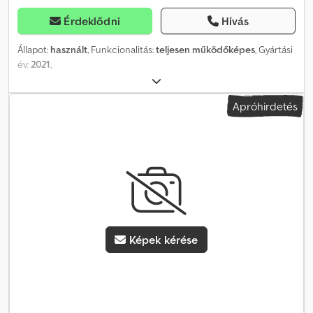
Érdeklődni
Hívás
Állapot:
használt
, Funkcionalitás:
teljesen működőképes
, Gyártási
év:
2021
,
Apróhirdetés
Képek kérése