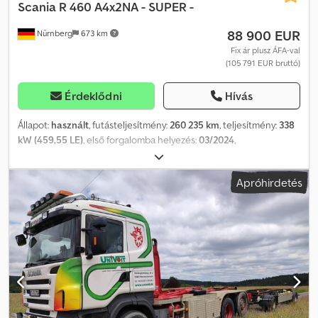
Scania
R 460 A4x2NA - SUPER -
88 900 EUR
Nürnberg
673 km
Fix ár plusz ÁFA-val
(105 791 EUR bruttó)
Érdeklődni
Hívás
Állapot:
használt
, futásteljesítmény:
260 235 km
, teljesítmény:
338
kW (459,55 LE)
, első forgalomba helyezés:
03/2024
,
üzemanyagtípus:
dízel
, saját tömeg:
8 421 kg
, maximális teherbírás:
9 579 kg
, össztömeg:
18 000 kg
, tengelyelrendezés:
4x2
,
Apróhirdetés
tengelytáv:
3 750 mm
, következő vizsga (TÜV):
03/2027
, szín:
fehér
,
vezetőfülke:
egyéb
, hajtástípus:
automata
, kibocsátási osztály:
Euro 6
, felfüggesztés:
acél-levegő
, Gyártási év:
2024
,
Felszereltség:
ABS, differenciálzár, kipörgésgátló,
légkondicionálás, navigációs rendszer, tempomat, állófűtés
,
Szín: Elefántcsontfehér, Aktuális abroncsok: M+S gumiabroncsok,
Saját tömeg: 8421 kg, Megengedett össztömeg: 18000 kg, 1.
tengely: 385/55 R22.5, 2. tengely: 315/70 R22.5, Velúr kárpitozású
ülések: fekete velúr, Belső színe: fekete, Laprugós-légrugós