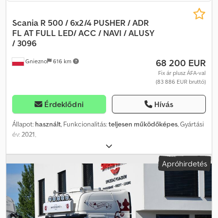
Scania R 500 / 6x2/4 PUSHER / ADR
FL AT
FULL LED/ ACC / NAVI / ALUSY
/ 3096
68 200 EUR
Gniezno
616 km
Fix ár plusz ÁFA-val
(83 886 EUR bruttó)
Érdeklődni
Hívás
Állapot:
használt
, Funkcionalitás:
teljesen működőképes
, Gyártási
év:
2021
,
Apróhirdetés