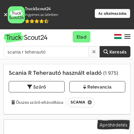
TruckScout24
Az alkalmazásba
Ingyenes az üzletben
Elad
Keresés
Scania R Teherautó használt eladó
(1 975)
Szűrő
Relevancia
SCANIA
Összes szűrő eltávolítása
Apróhirdetés