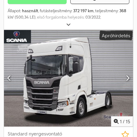
Állapot:
használt
, futásteljesítmény:
372 197 km
, teljesítmény:
368
kW (500,34 LE)
, első forgalomba helyezés:
03/2022
,
üzemanyagtípus:
dízel
, össztömeg:
18 000 kg
, tengelyelrendezés:
2 tengely
, fékek:
retarder
, hajtástípus:
automata
, Felszereltség:
Apróhirdetés
ABS, elektronikus stabilitásprogram (ESP), légkondicionálás,
navigációs rendszer, állófűtés
, Scania R500 Első forgalomba
helyezés: 2022/03 Futásteljesítmény: 372 197 km Automataváltó
4x2 hajtásképlet Fékrásegítő (Retarder) Euro 6e ABS
Klímaberendezés Tempomat Állóhelyzeti klíma Állóhelyzeti fűtés 2
fekvőhely Hűtőszekrény Mikrohullámú sütő 2 üzemanyagtartály
(700 + 320 liter) Differenciálzár Univerzális hidraulikus
billentő/tolópad rendszer Légrugózás elöl Hátul 4 darab rugó
Dwsdpfx Amozmcnhsgsa Első gumiabroncsok: 385/55 R22.5,
futófelület mélysége: 13 mm Hátsó gumiabroncsok: 315/70 R22.5,
futófelület mélysége: 13 mm Első tulajdonostól Szervizkönyv
szerint karbantartva.
1
/
15
Standard nyergesvontató