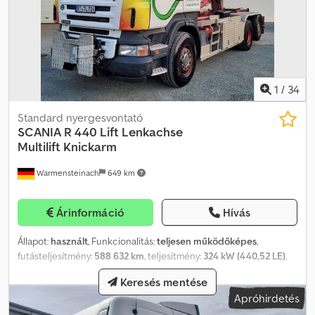
mm
1
/
34
Standard nyergesvontató
SCANIA
R 440 Lift Lenkachse
Multilift Knickarm
Warmensteinach
649 km
Árinformáció
Hívás
Állapot:
használt
, Funkcionalitás:
teljesen működőképes
,
futásteljesítmény:
588 632 km
, teljesítmény:
324 kW (440,52 LE)
,
első forgalomba helyezés:
03/2009
, üzemanyagtípus:
dízel
, saját
Keresés mentése
tömeg:
12 450 kg
, össztömeg:
26 000 kg
, tengelyelrendezés:
3
Apróhirdetés
tengely
, tengelytáv:
3 900 mm
, következő vizsga (TÜV):
03/2027
,
üzemanyag:
dízel
, üzemanyagtartály kapacitása:
600 l
, fékek: