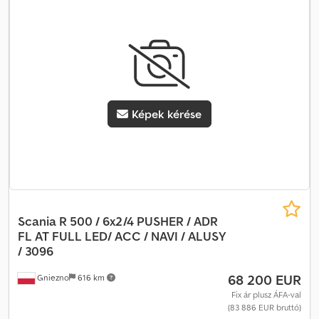
Képek kérése
Scania R 500 / 6x2/4 PUSHER / ADR
FL AT
FULL LED/ ACC / NAVI / ALUSY
/ 3096
68 200 EUR
Gniezno
616 km
Fix ár plusz ÁFA-val
(83 886 EUR bruttó)