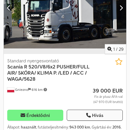
1
/
29
Standard nyergesvontató
Scania R 520/V8/6x2 PUSHER/FULL
AIR/
SKÓRA/ KLIMA P. /LED / ACC /
WAGA/5628
39 000 EUR
Gniezno
616 km
Fix ár plusz ÁFA-val
(47 970 EUR bruttó)
Érdeklődni
Hívás
Állapot:
használt
, futásteljesítmény:
943 000 km
, Gyártási év:
2016
,