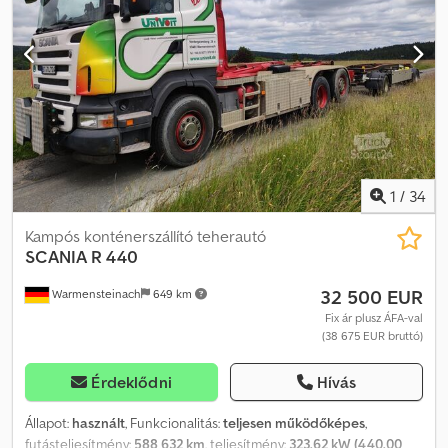
Klímaberendezés Tempomat Állóhelyzeti klíma Állóhelyzeti fűtés
Crsdpfszmcnhex Aqvef 2 fekvőhely Hűtőszekrény Mikrohullámú
sütő 2 üzemanyagtartály (700 + 320 liter) Differenciálzár
Univerzális hidraulikus billentő/tolópad rendszer Légrugózás elöl
Hátul 4 darab rugó Első gumiabroncsok: 385/55 R22.5, futófelület
mélysége: 13 mm Hátsó gumiabroncsok: 315/70 R22.5, futófelület
mélysége: 13 mm Első tulajdonostól Szervizkönyv szerint
karbantartva.
1
/
34
Kampós konténerszállító teherautó
SCANIA
R 440
32 500 EUR
Warmensteinach
649 km
Fix ár plusz ÁFA-val
(38 675 EUR bruttó)
Érdeklődni
Hívás
Állapot:
használt
, Funkcionalitás:
teljesen működőképes
,
futásteljesítmény:
588 632 km
, teljesítmény:
323,62 kW (440,00