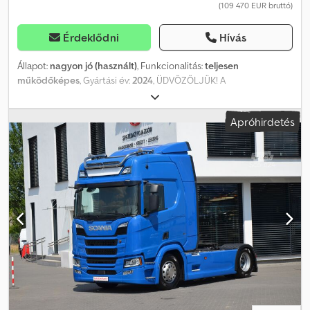
(109 470 EUR bruttó)
Érdeklődni
Hívás
Állapot:
nagyon jó (használt)
, Funkcionalitás:
teljesen
működőképes
, Gyártási év:
2024
, ÜDVÖZÖLJÜK! A
SMUSZKIEWICZ CÉG A KÖVETKEZŐKET KÍNÁLJA: 4x2
NYEREGVONTATÓ SCANIA R 460 SUPER A LEGÚJABB MODELL ÚJ,
Apróhirdetés
HATÉKONYABB ÉS TAKARÉKOSABB HAJTÁSRENDSZERREL (Az új,
forradalmi 13 literes Scania Super motor új szintre emeli a lécet. A
jobb teljesítmény és a kiváló Scania Twin-SCR kipufogógáz-kezelő
rendszer révén a 13 literes Scania Super motor új mércét állít fel
az iparágban a hatékonyság terén. Ez hozzájárul a páratlan, 8%-os
üzemanyag-megtakarításhoz az egész hajtásrendszerben. Az új,
nagyobb teljesítményű, tartósabb és élettartamú egység készen
áll arra, hogy megfeleljen a legszigorúbb károsanyag-kibocsátási
előírásoknak, mind mára, mind a jövőre nézve.) EURO 6E GYÁRTÁSI
ÉV 2024 AZ ELSŐ REGISZTRÁCIÓ DÁTUMA: 2024.11 STANDARD
KIVITEL NÉMETORSZÁGRÓL IMPORTÁLT, A SCANIA SZERVIZÉBŐL
A JÁRMŰ KIVÁLÓ ÁLLAPOTBAN VAN, KEVÉS FUTÁST MUTAT
(156000 km) TELJES DOKUMENTÁCIÓ, SZERVIZKÖNYVEK AZ