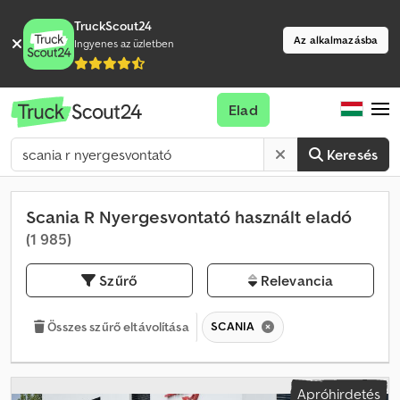
TruckScout24
Az alkalmazásba
Ingyenes az üzletben
Elad
Keresés
Scania R Nyergesvontató használt eladó
(1 985)
Szűrő
Relevancia
SCANIA
Összes szűrő eltávolítása
Apróhirdetés