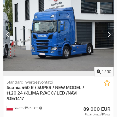
1
/
30
Standard nyergesvontató
Scania 460 R / SUPER / NEW MODEL /
11.20
24 /KLIMA P./ACC/ LED /NAVI
/DE/1417
89 000 EUR
Gniezno
616 km
Fix ár plusz ÁFA-val