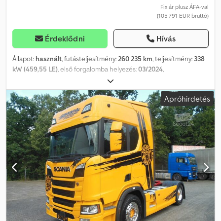
Fix ár plusz ÁFA-val
(105 791 EUR bruttó)
Érdeklődni
Hívás
Állapot:
használt
, futásteljesítmény:
260 235 km
, teljesítmény:
338
kW (459,55 LE)
, első forgalomba helyezés:
03/2024
,
üzemanyagtípus:
dízel
, saját tömeg:
8 421 kg
, maximális teherbírás:
9 579 kg
, össztömeg:
18 000 kg
, tengelyelrendezés:
4x2
,
Apróhirdetés
tengelytáv:
3 750 mm
, következő vizsga (TÜV):
03/2027
, szín:
fehér
,
vezetőfülke:
egyéb
, hajtástípus:
automata
, kibocsátási osztály:
Euro 6
, felfüggesztés:
acél-levegő
, Gyártási év:
2024
,
Felszereltség:
ABS, differenciálzár, kipörgésgátló,
légkondicionálás, navigációs rendszer, tempomat, állófűtés
,
Szín: Elefántcsontfehér, Aktuális abroncsok: M+S gumiabroncsok,
Saját tömeg: 8421 kg, Megengedett össztömeg: 18000 kg, 1.
tengely: 385/55 R22.5, 2. tengely: 315/70 R22.5, Velúr kárpitozású
ülések: fekete velúr, Belső színe: fekete, Laprugós-légrugós
felfüggesztés, Retarder: R4700D, Digitális menetíró: Smart 2
STONERIDGE, Nyerges kapcsoló szerkezet, Elektronikus
fékrendszer (EBS), Elektronikus stabilitásprogram (ESP),