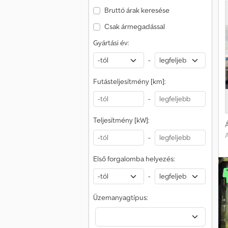
Bruttó árak keresése
Csak ármegadással
Gyártási év:
-
Futásteljesítmény [km]:
-
Teljesítmény [kW]:
Á
-
Első forgalomba helyezés:
-
Üzemanyagtípus: