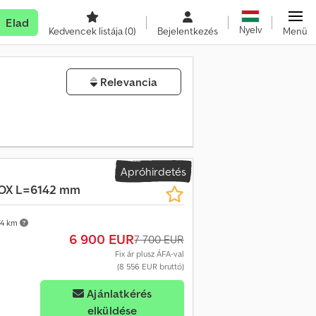
Elad
Nyelv
Kedvencek listája
(0)
Bejelentkezés
Menü
Relevancia
Apróhirdetés
BOX L=6142 mm
74 km
6 900 EUR
7 700 EUR
Fix ár plusz ÁFA-val
(8 556 EUR bruttó)
Ajánlatkérés
elküldése