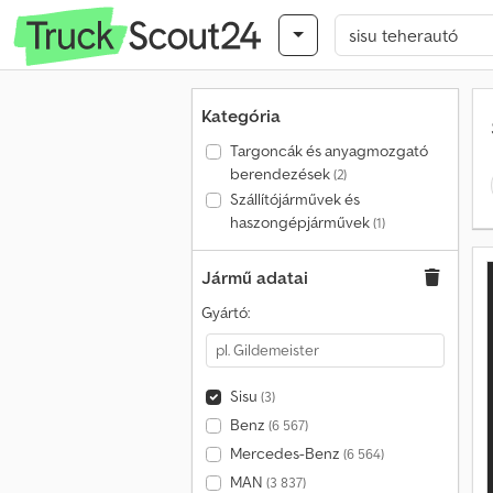
Kategória
Targoncák és anyagmozgató
berendezések
(2)
Szállítójárművek és
haszongépjárművek
(1)
Jármű adatai
Gyártó:
Sisu
(3)
Benz
(6 567)
Mercedes-Benz
(6 564)
MAN
(3 837)