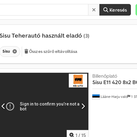
Keresés
Sisu Teherautó használt eladó
(3)
Sisu
Összes szűrő eltávolítása
Billenőplató
Sisu
E11 420 8x2 
Lääne-Harju vald
1 3
1
/
15