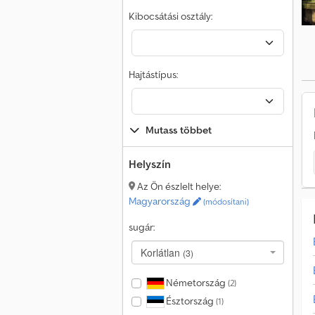
Kibocsátási osztály:
Hajtástípus:
Mutass többet
Helyszín
Az Ön észlelt helye:
Magyarország
(módosítani)
sugár:
Korlátlan
(3)
Németország
(2)
Észtország
(1)