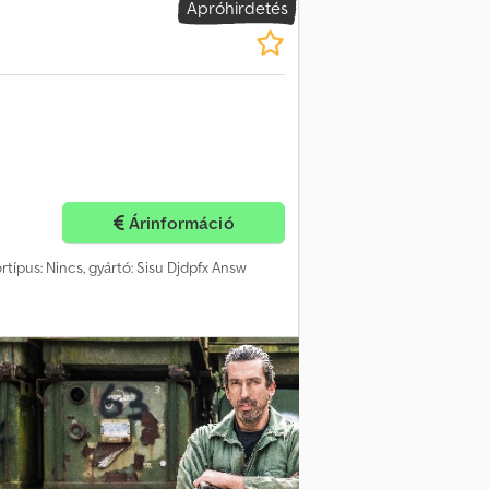
Apróhirdetés
Árinformáció
rtípus: Nincs, gyártó: Sisu Djdpfx Answ