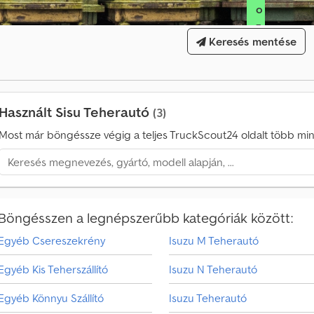
o
0
z
0
0
Keresés mentése
á
v
s
á
h
s
i
á
r
Használt Sisu Teherautó
(3)
r
d
l
Most már böngéssze végig a teljes TruckScout24 oldalt több mint
e
á
s
t
i
é
m
s
e
Böngésszen a legnépszerűbb kategóriák között:
g
k
Egyéb Csereszekrény
Isuzu M Teherautó
e
r
Egyéb Kis Teherszállító
Isuzu N Teherautó
e
s
Egyéb Könnyu Szállító
Isuzu Teherautó
é