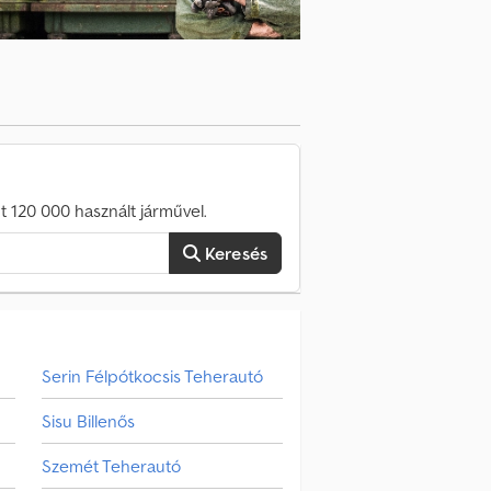
 120 000 használt járművel.
Keresés
Serin Félpótkocsis Teherautó
Sisu Billenős
Szemét Teherautó