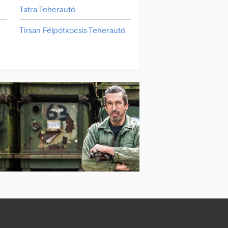
Tatra Teherautó
Tirsan Félpótkocsis Teherautó
Tisvol Félpótkocsis Teherautó
Ural Teherautó
ó
Scheuerle Félpótkocsis Teherautó