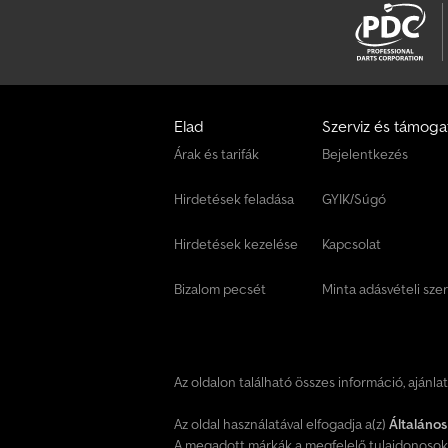
Elad
Szerviz és támoga
Árak és tarifák
Bejelentkezés
Hirdetések feladása
GYIK/Súgó
Hirdetések kezelése
Kapcsolat
Bizalom pecsét
Minta adásvételi sze
Az oldalon található összes információ, ajánla
Az oldal használatával elfogadja a(z)
Általános
A megadott márkák a megfelelő tulajdonosok 