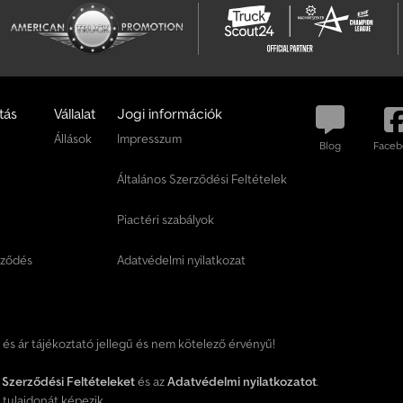
e
d
ő
i
c
tás
Vállalat
Jogi információk
s
o
Állások
Impresszum
Blog
Faceb
m
Általános Szerződési Feltételek
a
g
Piactéri szabályok
o
t
rződés
Adatvédelmi nyilatkozat
T
á
j
é
t és ár tájékoztató jellegű és nem kötelező érvényű!
k
o
z
 Szerződési Feltételeket
és az
Adatvédelmi nyilatkozatot
.
ó
tulajdonát képezik.