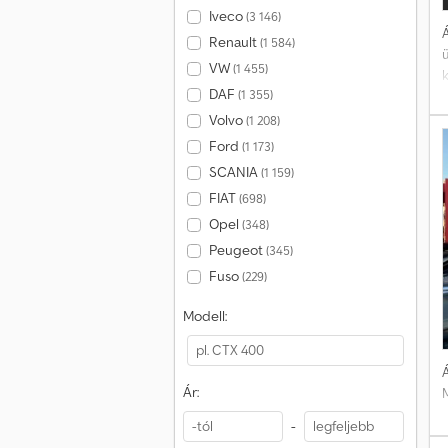
Iveco
(3 146)
Á
Renault
(1 584)
VW
(1 455)
k
DAF
(1 355)
Volvo
(1 208)
Ford
(1 173)
SCANIA
(1 159)
b
FIAT
(698)
Opel
(348)
Peugeot
(345)
Fuso
(229)
Modell:
Á
Ár:
M
-