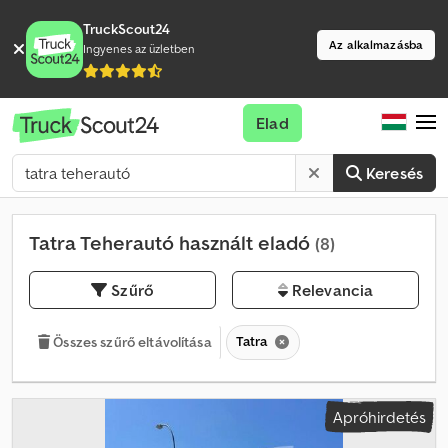
TruckScout24
Az alkalmazásba
Ingyenes az üzletben
Elad
Keresés
Tatra Teherautó használt eladó
(8)
Szűrő
Relevancia
Tatra
Összes szűrő eltávolítása
Apróhirdetés