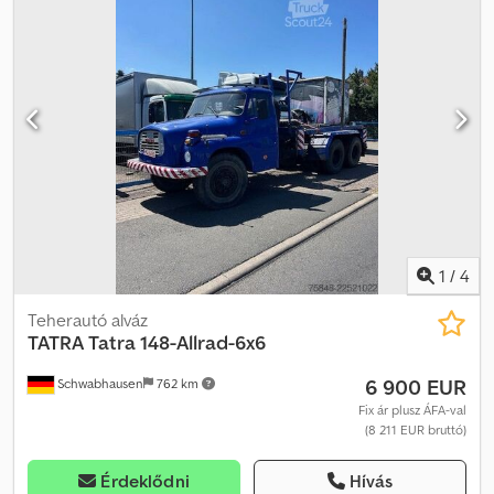
1
/
4
Teherautó alváz
TATRA
Tatra 148-Allrad-6x6
6 900 EUR
Schwabhausen
762 km
Fix ár plusz ÁFA-val
(8 211 EUR bruttó)
Érdeklődni
Hívás