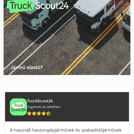
Fruehauf Tf Félpótkocsis Teherautó
Hfr Félpótkocsis Teherautó
Hmf Teherautó
Hrd Félpótkocsis Teherautó
Krupp Teherautó
Liaz Teherautó
Jármű eladó?
Lück Félpótkocsis Teherautó
Létrehozás hirdetés
Man Tga Teherautó
Man Tgl Teherautó
TruckScout24
Ingyenes az üzletben
Szemét Teherautó
Tatra Alváz
A használt haszongépjárművek és szabadidőjárművek