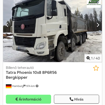
6x6x6 összkerékhajtású, Fassi daruval, jibbel és csörlővel Új jármű,
napijegyes forgalomba helyezéssel 2024/07 Távolsági fülke
Levehető plató Nyerges vontatóként való használat lehetséges
Djdpfx Acsxmn Itshekr A Tatra további adatai hamarosan
elérhetők Daru: Fassi F545RA2.27 Stabilitásellenőrzés V7
távirányító Jib/kiegészítő törőkar L214, 4 tagú V20 csörlő 60 m
kötéllel AWC Elülső alátámasztás 5 pontos kitámasztás stb.
További információk hamarosan elérhetők.
1
/
40
Billenő teherautó
Tatra
Phoenix 10x8 8P6R56
Bergkipper
Hamburg
974 km
Árinformáció
Hívás