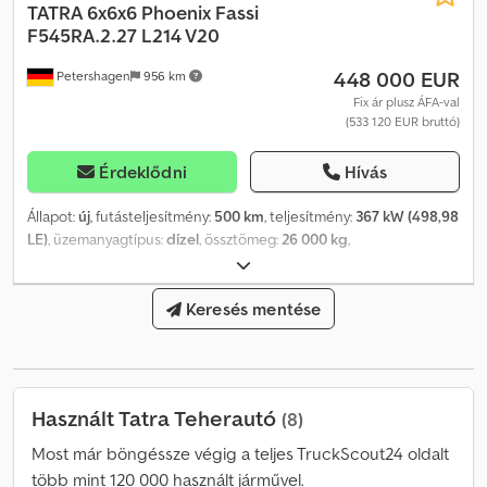
Woodcracker CS590 flexHead³ * Max. vágási átmérő: kb. 60 cm *
TATRA
6x6x6 Phoenix Fassi
Volvo S40 csatlakozással További információkkal szívesen állunk
F545RA.2.27 L214 V20
rendelkezésére.
448 000 EUR
Petershagen
956 km
Fix ár plusz ÁFA-val
(533 120 EUR bruttó)
Érdeklődni
Hívás
Állapot:
új
, futásteljesítmény:
500 km
, teljesítmény:
367 kW (498,98
LE)
, üzemanyagtípus:
dízel
, össztömeg:
26 000 kg
,
tengelyelrendezés:
3 tengely
, fékek:
retarder
, szín:
fehér
,
hajtástípus:
automata
, Gyártási év:
2025
, Felszereltség:
ABS, daru,
elektronikus stabilitásprogram (ESP), koromszűrő,
Keresés mentése
légkondicionálás, navigációs rendszer, állófűtés,
összkerékhajtás
, Tatra Phoenix 6x6x6 összkerékhajtás Fassi
daruval, jibbel és csörlővel Új jármű, napi forgalomba helyezés
2024/07 Hosszú távú fuvarozásra alkalmas fülke Levehető plató
Használt Tatra Teherautó
(8)
Dkodpowkbx Asfx Acher Vontatóként is használható A Tatra
részletes adatai hamarosan Darura vonatkozó adatok: Fassi
Most már böngéssze végig a teljes TruckScout24 oldalt
F545RA2.27 gyors stabilitásellenőrzés V7 távirányító Jib / L214
több mint 120 000 használt járművel.