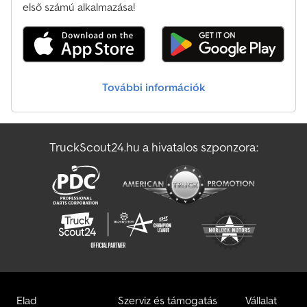
Tatra Billenős
első számú alkalmazása!
Tatra Egyéb
Terberg Teherautó
További információk
Tirsan Félpótkocsis Teherautó
Tisvol Félpótkocsis Teherautó
TruckScout24.hu a hivatalos szponzora:
Tágas Nyergesvontató
Ural Teherautó
Elad
Szerviz és támogatás
Vállalat