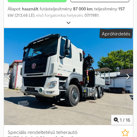
Állapot:
használt
, futásteljesítmény:
87 000 km
, teljesítmény:
157
kW (213,46 LE)
, első forgalomba helyezés:
07/1981
,
üzemanyagtípus:
dízel
, tengelyelrendezés:
3 tengely
, hajtástípus:
mechanikai
, A sok megtévesztő e-mail miatt az e-mailekre nem
Apróhirdetés
válaszolunk. WhatsApp Működőképes és forgalomképes
állapotban Dodeztlg Topfx Achjkr A futásteljesítmény le lett
olvasva. „A hibák, nyomdai hibák és a köztes értékesítés jogát
fenntartjuk.”
1
/
16
Speciális rendeltetésű teherautó