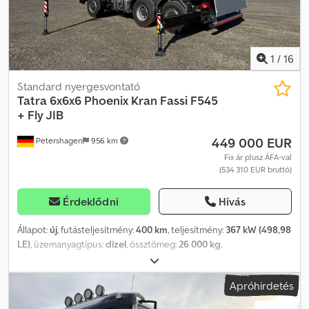
1
/
16
Standard nyergesvontató
Tatra
6x6x6 Phoenix Kran Fassi F545
+ Fly JIB
449 000 EUR
Petershagen
956 km
Fix ár plusz ÁFA-val
(534 310 EUR bruttó)
Érdeklődni
Hívás
Állapot:
új
, futásteljesítmény:
400 km
, teljesítmény:
367 kW (498,98
LE)
, üzemanyagtípus:
dízel
, össztömeg:
26 000 kg
,
tengelyelrendezés:
3 tengely
, szín:
fehér
, hajtástípus:
automata
,
kibocsátási osztály:
Euro 6
, Gyártási év:
2026
, Felszereltség:
ABS,
Apróhirdetés
daru, elektronikus stabilitásprogram (ESP), koromszűrő,
navigációs rendszer, állófűtés, összkerékhajtás
, Tatra Phoenix