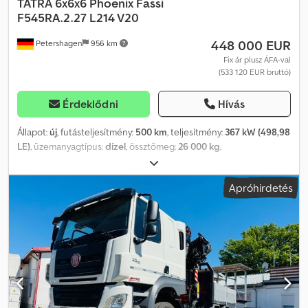
TATRA
6x6x6 Phoenix Fassi
F545RA.2.27 L214 V20
448 000 EUR
Petershagen
956 km
Fix ár plusz ÁFA-val
(533 120 EUR bruttó)
Érdeklődni
Hívás
Állapot:
új
, futásteljesítmény:
500 km
, teljesítmény:
367 kW (498,98
LE)
, üzemanyagtípus:
dízel
, össztömeg:
26 000 kg
,
tengelyelrendezés:
3 tengely
, fékek:
retarder
, szín:
fehér
,
hajtástípus:
automata
, Gyártási év:
2026
, Felszereltség:
ABS, daru,
Apróhirdetés
elektronikus stabilitásprogram (ESP), koromszűrő,
légkondicionálás, navigációs rendszer, állófűtés,
összkerékhajtás
, Tatra Phoenix 6x6x6 összkerékhajtású, Fassi
daruval, jibbel és csörlővel Új jármű, napijegyes forgalomba
helyezéssel 2024/07 Távolsági fülke Levehető plató Nyerges
vontatóként való használat lehetséges A Tatra további adatai
hamarosan elérhetők Daru: Dkodpfszgzbgjx Achsr Fassi
F545RA2.27 Stabilitásellenőrzés V7 távirányító Jib/kiegészítő
törőkar L214, 4 tagú V20 csörlő 60 m kötéllel AWC Elülső