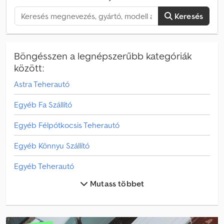
kiegészítő törőkar, négyrészes V20 kötélcsörlő 60 méter kötéllel
AWC Első kitámasztás Ötrészes kitámasztás stb. További
Keresés
információk hamarosan.
Böngésszen a legnépszerűbb kategóriák
között:
Astra Teherautó
Egyéb Fa Szállító
Egyéb Félpótkocsis Teherautó
Egyéb Könnyu Szállító
Egyéb Teherautó
Mutass többet
Freightliner Teherautó
Fruehauf T Félpótkocsis Teherautó