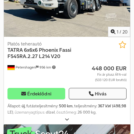
alátámasztás 5 pontos kitámasztás stb. További információk
hamarosan elérhetők.
1
/
20
Platós teherautó
TATRA
6x6x6 Phoenix Fassi
F545RA.2.27 L214 V20
448 000 EUR
Petershagen
956 km
Fix ár plusz ÁFA-val
(533 120 EUR bruttó)
Érdeklődni
Hívás
Állapot:
új
, futásteljesítmény:
500 km
, teljesítmény:
367 kW (498,98
LE)
, üzemanyagtípus:
dízel
, össztömeg:
26 000 kg
,
tengelyelrendezés:
3 tengely
, fékek:
retarder
, szín:
fehér
,
hajtástípus:
automata
, Gyártási év:
2026
, Felszereltség:
ABS, daru,
elektronikus stabilitásprogram (ESP), koromszűrő,