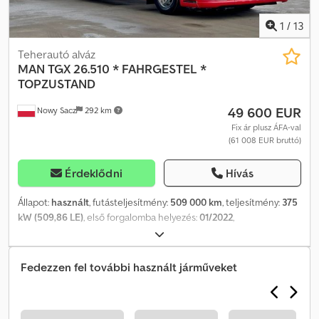
dokumentáció, 1 tulajdonos Kitűnő műszaki és vizuális állapot. 3
azonos jármű eladó. 520 – 590 ezer kilométer
1
/
13
Teherautó alváz
MAN
TGX 26.510 * FAHRGESTEL *
TOPZUSTAND
49 600 EUR
Nowy Sacz
292 km
Fix ár plusz ÁFA-val
(61 008 EUR bruttó)
Érdeklődni
Hívás
Állapot:
használt
, futásteljesítmény:
509 000 km
, teljesítmény:
375
kW (509,86 LE)
, első forgalomba helyezés:
01/2022
,
üzemanyagtípus:
dízel
, össztömeg:
26 000 kg
, tengelyelrendezés:
3 tengely
, szín:
piros
, hajtástípus:
automata
, kibocsátási osztály:
Euro 4
, Gyártási év:
2022
, Felszereltség:
ABS, daru,
Fedezzen fel további használt járműveket
légkondicionálás
, MAN TGX 26.510 Dedpjykx N Dofx Ag Nsck
ALVÁZ BALESETMENTES JÓ ÁLLAPOTBAN! ? GYÁRTÁSI ÉV: 2022 ?
FUTÁSTELJESÍTMÉNY: 509 000 km FELSZERELTSÉG: ? ABS ?