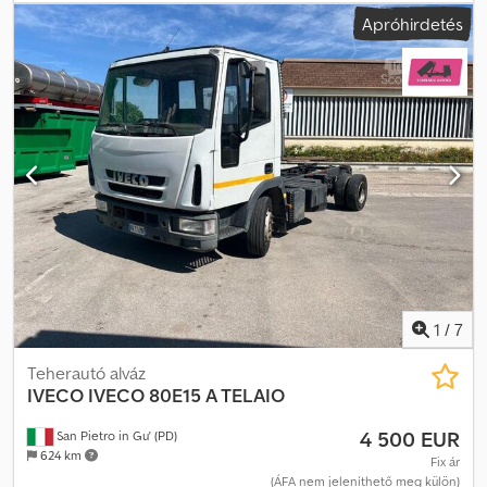
Euro 5
, Felszereltség:
ABS, légkondicionálás, összkerékhajtás
,
Apróhirdetés
Actros 2646 !!!!! ALVAZ – CSAK ALVAZ !!!!! Futott táv: km 6x4 !!!! EPS –
3 pedál !!!! Felfüggesztés: rugó – légrugó elöl, acélrugó hátul
Klímaberendezés Szállítás lehetséges... A kikötőbe történő
szállítás is megoldható...
Hamburg/Antwerpen/Rotterdam/Bremerhaven Djdpfxszqx A Nj Ag
Nock ---- Látogasson el weboldalunkra:
német/angol/szerb/horvát/bosnyák/bolgár..... Goran német/angol/
…?/…?..... Roman Szívesen segítünk a finanszírozásban vagy
lízingben. EU-s értékesítés: nettó ár, a cégdokumentumok és az
adószám bemutatása után. ÁFA letét: 2000 € Szolgáltatásaink: -
vámmatricák - export dokumentumok és EUR1 tanúsítvány -
világméretű szállítás - szálláslehetőség - transzfer München
repülőtérre vagy Passau vasútállomásra
1
/
7
Teherautó alváz
IVECO
IVECO 80E15 A TELAIO
4 500 EUR
San Pietro in Gu' (PD)
624 km
Fix ár
(ÁFA nem jeleníthető meg külön)