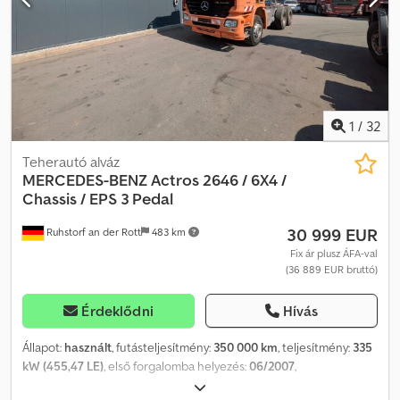
megvásárolja a haszongépjárműveit, például nyergesvontatókat,
és adószám bemutatása után. Áfa-kaució: 2000 € Szolgáltatásaink:
pótkocsikat, teherautókat és furgonokat. Michael Doblhofer
- Vámjelzés - Exportdokumentumok és EUR1 igazolás - Szállítás
(német, angol) p: a WhatsApp is elérhető t: -102 @: Bastian Wagner
világszerte - Szálláslehetőség - Transzfer München repülőtérre
(német, angol) p: WhatsApp t: -103 @:
vagy Passau vasútállomásra
1
/
32
Teherautó alváz
MERCEDES-BENZ
Actros 2646 / 6X4 /
Chassis / EPS 3 Pedal
30 999 EUR
Ruhstorf an der Rott
483 km
Fix ár plusz ÁFA-val
(36 889 EUR bruttó)
Érdeklődni
Hívás
Állapot:
használt
, futásteljesítmény:
350 000 km
, teljesítmény:
335
kW (455,47 LE)
, első forgalomba helyezés:
06/2007
,
üzemanyagtípus:
dízel
, össztömeg:
26 000 kg
, kibocsátási osztály: