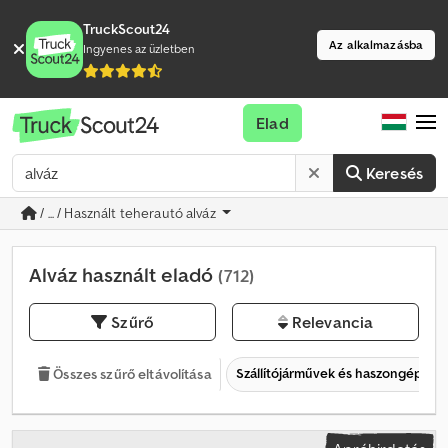
TruckScout24
Az alkalmazásba
Ingyenes az üzletben
Elad
Keresés
/ ... / Használt teherautó alváz
Alváz használt eladó
(712)
Szűrő
Relevancia
Szállítójárművek és haszongépjár
Összes szűrő eltávolítása