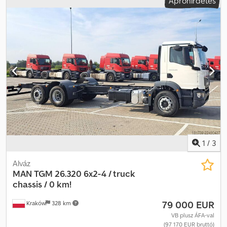
Apróhirdetés
1
/
3
Alváz
MAN
TGM 26.320 6x2-4 / truck
chassis / 0 km!
79 000 EUR
Kraków
328 km
VB plusz ÁFA-val
(97 170 EUR bruttó)