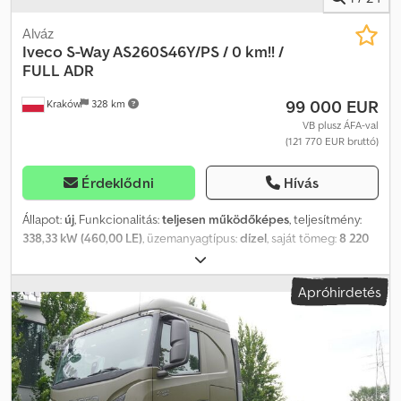
Alváz
Iveco
S-Way AS260S46Y/PS / 0 km!! /
FULL ADR
99 000 EUR
Kraków
328 km
VB plusz ÁFA-val
(121 770 EUR bruttó)
Érdeklődni
Hívás
Állapot:
új
, Funkcionalitás:
teljesen működőképes
, teljesítmény:
338,33 kW (460,00 LE)
, üzemanyagtípus:
dízel
, saját tömeg:
8 220
kg
, maximális teherbírás:
17 780 kg
, össztömeg:
26 000 kg
,
tengelyelrendezés:
6x2
, szín:
szürke
, vezetőfülke:
alvófülke
,
Apróhirdetés
hajtástípus:
automata
, kibocsátási osztály:
Euro 6
, Gyártási év:
2026
, Felszereltség:
AdBlue, Tachográf, differenciálzár, fedélzeti
számítógép, légkondicionálás, tempomat, utánfutó vonófej
, ÚJ
Iveco S-Way AS260S46Y/PS / futásteljesítmény nélkül / FULL ADR /
kormányzott tengely 2026-os év Futott 0 km!!! FULL ADR Műszaki
adatok Össztömeg 26000 kg Súlya 8220 kg Hasznos teher 17780