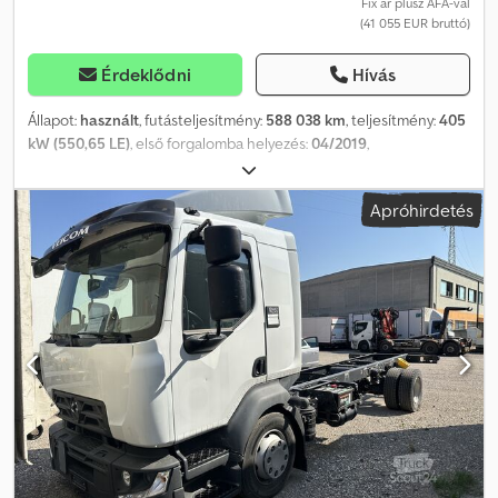
Fix ár plusz ÁFA-val
(41 055 EUR bruttó)
Érdeklődni
Hívás
Állapot:
használt
, futásteljesítmény:
588 038 km
, teljesítmény:
405
kW (550,65 LE)
, első forgalomba helyezés:
04/2019
,
üzemanyagtípus:
dízel
, össztömeg:
27 000 kg
, tengelyelrendezés:
3 tengely
, szín:
zöld
, hajtástípus:
automata
, kibocsátási osztály:
Apróhirdetés
Euro 6
, Felszereltség:
ABS, koromszűrő, légkondicionálás,
állófűtés
, Járműazonosító szám: YV2RT60C2KB892907
Futásteljesítmény: 588.038 PTO – segédhajtás
emelőberendezéshez DE HU – a következő ellenőrzés 2026.10-re
esedékes Saját tömeg: kb. 9.527 kg Tengelytáv: 4.800 mm
Alvázhossz: 7.600 / 4.600 mm Dcsdpfx Agoya R Dfs Nsk ----Hosszú –
vezetőfülke VEB+ motorfék, digitális tachográf Klímaberendezés,
állóhelyzeti klíma, állóhelyzeti fűtés, 1 fekhely, Rádió CD/Bluetooth,
útdíj-rendszerre való előkészítés, Multifunkciós kormánykerék,
távolságtartó tempomat, sávtartó asszisztens Légrugózás elöl /
légrugózás hátul Üzemanyagtartály: 800 + 400 l, dízel Vonóhorog,
KUPOLUNG NÉLKÜL!!!! Szerszámtároló 3. tengely = EMLÍTHETŐ +
KORMÁNYOZHATÓ Gumiabroncsok: 1. + 3. tengely: 385/65 R 22,5 2.