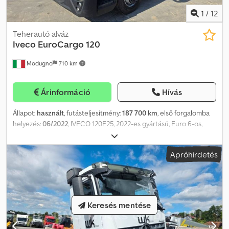
1
/
12
Teherautó alváz
Iveco
EuroCargo 120
Modugno
710 km
Árinformáció
Hívás
Állapot:
használt
, futásteljesítmény:
187 700 km
, első forgalomba
helyezés:
06/2022
, IVECO 120E25, 2022-es gyártású, Euro 6-os,
fehér színű, 187 700 km futásteljesítményű, ZF 12 fokozatú
automata váltóval szerelt, állóhelyzetben működő
Apróhirdetés
légkondicionálóval, pneumatikus hátsó felfüggesztéssel, oldalsó,
gyalogosokra figyelmeztető kamerával, vontatható tömeggel,
3690 mm tengelytávolsággal, és napellenzővel rendelkezik.
Dsdpfeyzyxisx Ag Neck
Keresés mentése