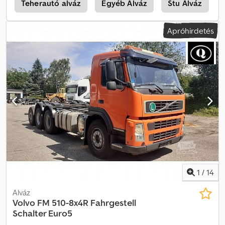
Központi zár ? Elektromos ablakok ? Elektromos tükrök ?
k
Teherautó alváz
Egyéb Alváz
Stu Alváz
Szervokormány ? Tachográf ÖSSZSÚLY: 26 000 kg TENGELYTÁV:
450/136 cm GUMIMÉRET: 315/60R22,5 FELFÜGGESZTÉS: ELSŐ:
Apróhirdetés
LAPRUGÓS HÁTSÓ: LÉGRUGÓS TEL.: KUBA – LENGYEL, ANGOL,
NÉMET, OLASZ SEBASTIAN – LENGYEL, NÉMET, OLASZ, ?????
LASZLO – MAGYAR COSTEL – ROMÁN (Románul minden export
ügyintézést vállalunk, beleértve a rendszámot is) RADEK – ?????
Ref. sz.: 9105
1
/
14
Alváz
Volvo
FM 510-8x4R Fahrgestell
Schalter Euro5