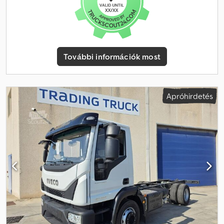
alváz, vezetőfülkés kivitel, kiváló gumiabroncsok, tökéletes
műszaki állapot, kifogástalan karosszéria, tengelytáv 4700 mm,
hálófülke. Dcsdpfx Ajzqz Eaog Nek
További információk most
Apróhirdetés