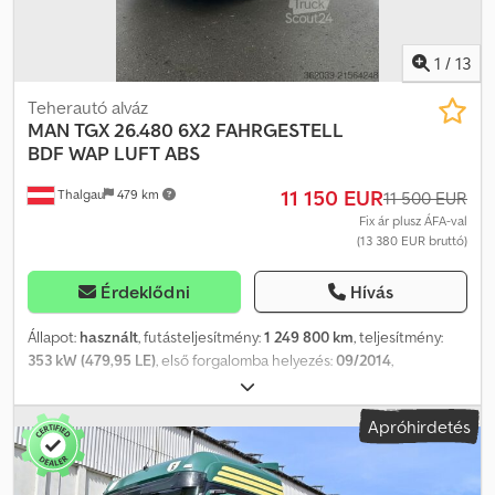
1
/
13
Teherautó alváz
MAN
TGX 26.480 6X2 FAHRGESTELL
BDF WAP LUFT ABS
11 150 EUR
Thalgau
479 km
11 500 EUR
Fix ár plusz ÁFA-val
(13 380 EUR bruttó)
Érdeklődni
Hívás
Állapot:
használt
, futásteljesítmény:
1 249 800 km
, teljesítmény:
353 kW (479,95 LE)
, első forgalomba helyezés:
09/2014
,
üzemanyagtípus:
dízel
, össztömeg:
26 000 kg
, tengelyelrendezés:
3 tengely
, következő vizsga (TÜV):
09/2026
, szín:
fehér
, hajtástípus:
Apróhirdetés
automata
, kibocsátási osztály:
Euro 6
, Gyártási év:
2014
,
Felszereltség:
ABS, elektronikus stabilitásprogram (ESP),
légkondicionálás, navigációs rendszer, állófűtés
, Különleges