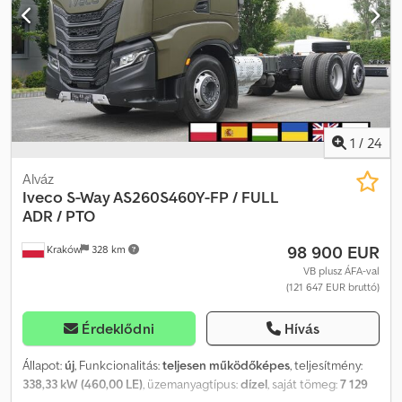
kg 460 LE 3 tengelyes emelés és kormányzás Euro 6 Adblue
Ringfeder vonóhorog Felépítmény nélküli jármű Tengelytáv 510
cm A keret magassága 105 cm A keret hossza 745 cm A hálófülke 2
ágyas Automata sebességváltó Automata klíma Webasto Fedélzeti
számítógép Differenciálzár Djdpfxozrl Rpo Ag Nock Tachográf
Tempomat Hűtőszekrény Új jármű, Iveco bemutatóteremben
vásárolt Futás nélkül, teljes dokumentációval
1
/
24
Alváz
Iveco
S-Way AS260S460Y-FP / FULL
ADR / PTO
98 900 EUR
Kraków
328 km
VB plusz ÁFA-val
(121 647 EUR bruttó)
Érdeklődni
Hívás
Állapot:
új
, Funkcionalitás:
teljesen működőképes
, teljesítmény:
338,33 kW (460,00 LE)
, üzemanyagtípus:
dízel
, saját tömeg:
7 129