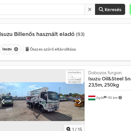
Keresés
Isuzu Billenős használt eladó
(93)
Isuzu
Összes szűrő eltávolítása
Dobozos furgon
É
Isuzu
Oil&Steel Sn
r
23,5m, 250kg
t
é
k
Győr
151 km
e
s
í
t
é
1
/
15
s