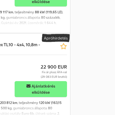
elküldése
9 117 km
, teljesítmény:
88 kW (119,65 LE)
,
 kg
, gumiabroncs állapota:
80 százalék
,
, Gyártási év:
2021
, üzemórák:
1 644 h
,
m, 250 kg Gyártási év: 2021/07
is munkamagasság: 23,5 m Kosár aljának
Apróhirdetés
is szerelési tömeg: 3500 kg Üzemanyag: Dízel
TL10 - 4x4, 10,8m -
n): 1898 Ülések száma: 2 Főbb jellemzők:
l Járműleírás: A gép jó állapotban van, a
 ár nettó, exportra vonatkozik.
22 900 EUR
Fix ár plusz ÁFA-val
(29 083 EUR bruttó)
Ajánlatkérés
elküldése
203 812 km
, teljesítmény:
120 kW (163,15
 500 kg
, gumiabroncs állapota:
80
csátási osztály:
Euro 6b
, ülések száma:
2
,