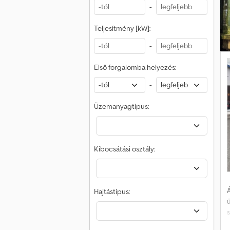
D
-
Teljesítmény [kW]:
-
Első forgalomba helyezés:
-
Üzemanyagtípus:
Kibocsátási osztály:
G
T
Á
Hajtástípus: