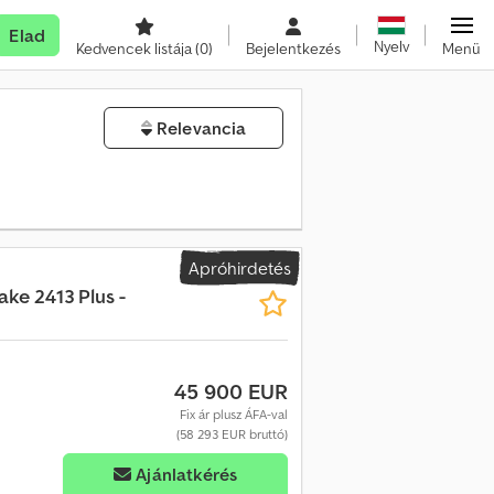
Elad
Nyelv
Kedvencek listája
(0)
Bejelentkezés
Menü
Relevancia
Apróhirdetés
ake 2413 Plus -
45 900 EUR
Fix ár plusz ÁFA-val
(58 293 EUR bruttó)
Ajánlatkérés