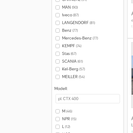
MAN
(90)
Á
Iveco
(87)
LANGENDORF
(81)
Benz
(77)
Mercedes-Benz
(77)
m
KEMPF
(74)
Stas
(67)
A
SCANIA
(61)
Kel-Berg
(57)
MEILLER
(54)
Modell:
M
(46)
Á
NPR
(15)
L
(12)