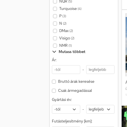
NQR
(5)
G
Turquoise
(4)
P
(3)
N
(2)
s
DMax
(2)
Visigo
(2)
NMR
(1)
Mutass többet
Ár:
-
Bruttó árak keresése
Á
Csak ármegadással
Gyártási év:
-
t
K
Futásteljesítmény [km]:
F