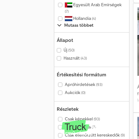
h
Egyesült Arab Emírségek
(7)
Hollandia
t
(4)
Mutass többet
n
ü
Állapot
Új
(50)
Használt
(43)
Értékesítési formátum
Apróhirdetések
(93)
Á
Aukciók
(0)
Részletek
Csak képekkel
(93)
n
Csak videóval
(7)
Jármű eladó?
D
Csak ellenőrzött kereskedők
(9)