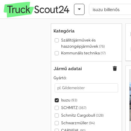
Kategória
Szállítójárművek és
haszongépjárművek
(76)
Kommunális technika
(17)
Jármű adatai
Gyártó:
Isuzu
(93)
SCHMITZ
(367)
Schmitz Cargobull
(328)
Schwarzmüller
(94)
CARNEHL
(91)