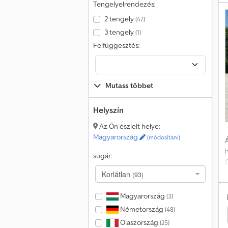
F
Tengelyelrendezés:
4
2 tengely
(47)
3 tengely
(1)
h
Felfüggesztés:
ö
Mutass többet
l
Helyszín
Az Ön észlelt helye:
Magyarország
(módosítani)
Á
E
h
D
sugár:
l
Korlátlan
(93)
a
m
Magyarország
(3)
Németország
(48)
35 Transporter
Iveco Daily 35 Lakókocsik/Lakóautók
Olaszország
(25)