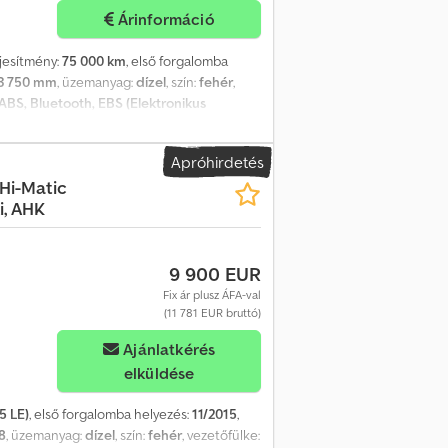
Árinformáció
ljesítmény:
75 000 km
, első forgalomba
3 750 mm
, üzemanyag:
dízel
, szín:
fehér
,
ABS, Bluetooth, EBS (Elektronikus
r
, IVECO DAILY 35 C 18 Fix felépítmény
ogosítvánnyal vezethető Teljesítmény: 132
Apróhirdetés
ossza: 4 300 mm Chjdeyhbfcepfx Ahrea
 Hi-Matic
s Kettős hátsó kerekek ABS Klíma
, AHK
ónap garancia váltóra és motorra 75 000 km
9 900 EUR
Fix ár plusz ÁFA-val
(11 781 EUR bruttó)
Ajánlatkérés
elküldése
5 LE)
, első forgalomba helyezés:
11/2015
,
8
, üzemanyag:
dízel
, szín:
fehér
, vezetőfülke: