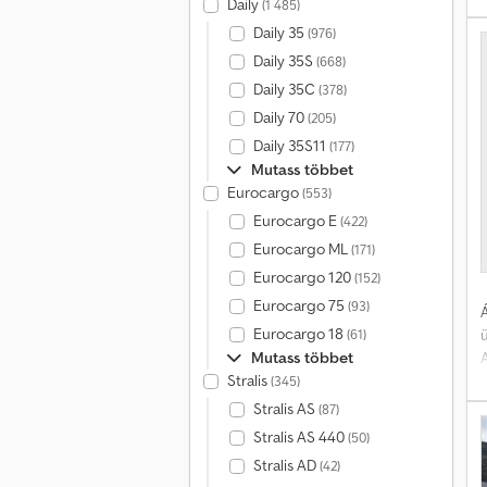
Daily
(1 485)
Daily 35
(976)
Daily 35S
(668)
r
Daily 35C
(378)
Daily 70
(205)
g
Daily 35S11
(177)
Mutass többet
Eurocargo
(553)
Eurocargo E
(422)
k
Eurocargo ML
(171)
Eurocargo 120
(152)
Eurocargo 75
(93)
Á
Eurocargo 18
(61)
Mutass többet
Stralis
(345)
(
Stralis AS
(87)
Stralis AS 440
(50)
Stralis AD
(42)