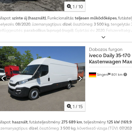
1
/
10
llapot:
szinte új (használt)
, Funkcionalitás:
teljesen működőképes
, futáste
helyezés:
08/2020
, üzemanyagtípus:
dízel
, össztömeg:
3 500 kg
, tengelytáv:
felfüggesztés:
parabolikus laprugó (rugó)
, Gyártási év:
2020
, Felszereltség:
fékrendszer), ködlámpák, légkondicionálás, légzsák, navigációs rendsze
vjárat: 2020/08 Dízel motor 6 fokozatú kézi váltó + R Euro 6 B kategóriás j
kW (180 LE) Lökettérfogat: 3 000 cm³ Tengelytáv: 3 750 mm Felépítmény h
Dobozos furgon
iveco
Daily 35-170
Teherbírás: 870 kg Össztömeg: 3 500 kg Mechanikus laprugós felfüggeszté
Kastenwagen Maxi
Navigációs rendszer LED világítás Rádió Elektromos ablakok és tükrök 12 h
Singen
801 km
1
/
15
llapot:
használt
, futásteljesítmény:
275 689 km
, teljesítmény:
125 kW (169,9
üzemanyagtípus:
dízel
, össztömeg:
3 500 kg
, következő vizsga (TÜV):
07/202