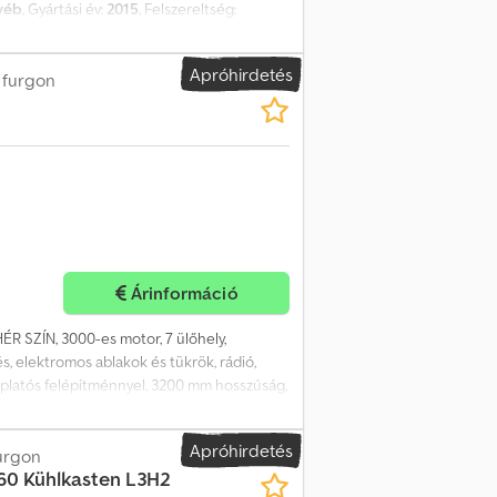
yéb
, Gyártási év:
2015
, Felszereltség:
ionáló, elektromos ablakemelők,
tó, válaszfal, első tulajdonostól, automata
Apróhirdetés
a
 furgon
Árinformáció
ÉR SZÍN, 3000-es motor, 7 ülőhely,
és, elektromos ablakok és tükrök, rádió,
ntőplatós felépítménnyel, 3200 mm hosszúság,
tartókkal. Chedpfoxz Ad Ssx Ahrea
Apróhirdetés
urgon
160 Kühlkasten L3H2