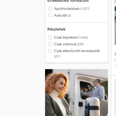
Értékesítési formátum
Apróhirdetések
(3 877)
Aukciók
(2)
Részletek
Csak képekkel
(3 846)
Csak videóval
(229)
Csak ellenőrzött kereskedők
Á
(217)
k
e
*