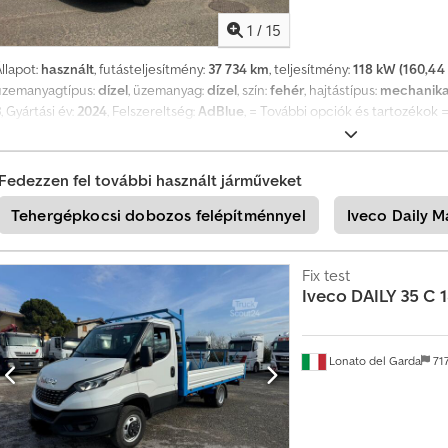
1
/
15
llapot:
használt
, futásteljesítmény:
37 734 km
, teljesítmény:
118 kW (160,44 
üzemanyagtípus:
dízel
, üzemanyag:
dízel
, szín:
fehér
, hajtástípus:
mechanika
3
, Gyártási év:
2024
, Felszereltség:
AdBlue
, = További opciók és tartozékok 
= További információk = Hengerek száma: 4 Motorteljesítmény: 2.998 cc Bru
TELJES ÖSSZTÖMEG: 3.500 kg Motor típusa: FPT in-line Tulajdonosok száma
Fedezzen fel további használt járműveket
Tehergépkocsi dobozos felépítménnyel
Iveco Daily M
Fix test
Iveco
DAILY 35 C 
Lonato del Garda
71