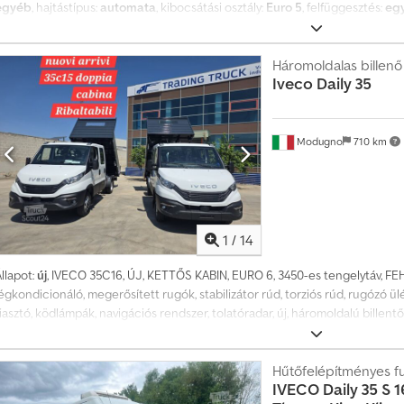
egyéb
, hajtástípus:
automata
, kibocsátási osztály:
Euro 5
, felfüggesztés:
eg
légkondicionálás, tolóajtó, utánfutó vonófej
, Magas tető, rádió, légkondic
lektromosan állítható tükrök, vonóhorog, multifunkciós kormánykerék, tolóaj
áltó, használt jármű, dízel, az áfa tartalmazza az árat. Csdpozrpg Uofx Ahroh
Háromoldalas billenő
Iveco
Daily 35
Modugno
710 km
1
/
14
llapot:
új
, IVECO 35C16, ÚJ, KETTŐS KABIN, EURO 6, 3450-es tengelytáv, FEH
égkondicionáló, megerősített rugók, stabilizátor rúd, torziós rúd, rugózó ül
iasztó, ködlámpák, navigációs rendszer, tolatóradar, új, háromoldalú bille
megerősített oldalfalak TR30M ötvözetből, elöl és hátul szerelhető paletta
Hűtőfelépítményes f
IVECO
Daily 35 S 