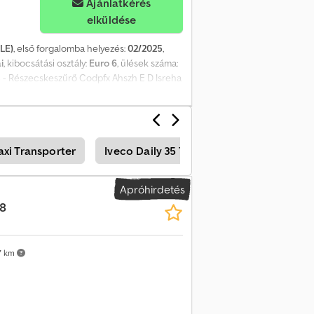
Ajánlatkérés
elküldése
LE)
, első forgalomba helyezés:
02/2025
,
i
, kibocsátási osztály:
Euro 6
, ülések száma:
= - Részecskeszűrő Codpfx Ahszh E D Isreha
ttó tömeg: 2.466 kg Hasznos teher: 1.034 kg
: 1
axi Transporter
Iveco Daily 35 Teherautó
Iveco Dail
Apróhirdetés
18
7 km