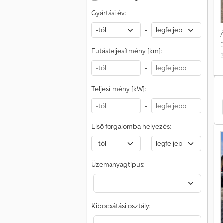
Gyártási év:
-
Á
Futásteljesítmény [km]:
-
Teljesítmény [kW]:
-
d Transit Connect Transporter
Ford Transit Connect
Első forgalomba helyezés:
-
Üzemanyagtípus:
Kibocsátási osztály: