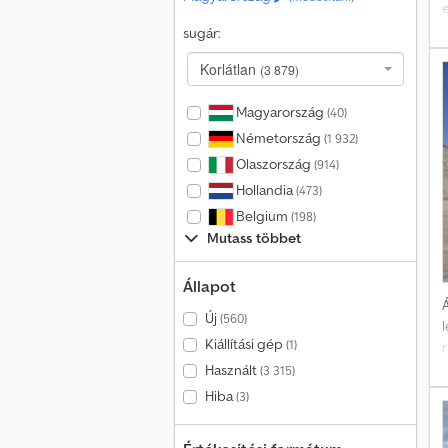
sugár:
e
Korlátlan
(3 879)
v
Magyarország
(40)
Németország
(1 932)
Olaszország
(914)
Hollandia
(473)
Belgium
(198)
Mutass többet
Állapot
Á
Új
(560)
l
Kiállítási gép
(1)
r
Használt
(3 315)
Hiba
(3)