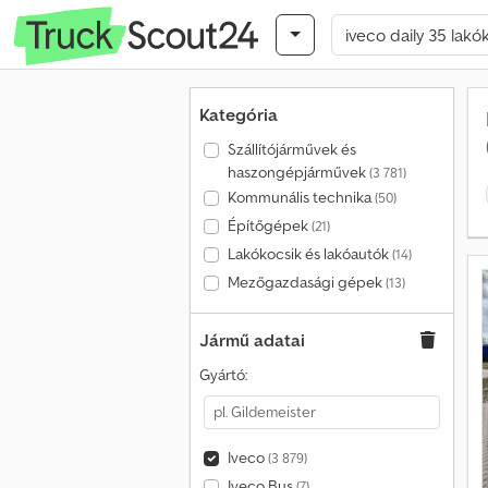
Kategória
Szállítójárművek és
haszongépjárművek
(3 781)
Kommunális technika
(50)
Építőgépek
(21)
Lakókocsik és lakóautók
(14)
Mezőgazdasági gépek
(13)
Jármű adatai
Gyártó:
Iveco
(3 879)
Iveco Bus
(7)