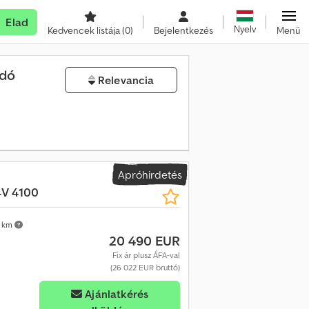
Elad
Nyelv
Kedvencek listája
(0)
Bejelentkezés
Menü
adó
Relevancia
Apróhirdetés
4V 4100
 km
20 490 EUR
Fix ár plusz ÁFA-val
(26 022 EUR bruttó)
Ajánlatkérés