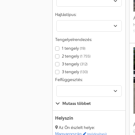
Hajtástípus:
Á
Tengelyelrendezés:
É
1 tengely
(19)
2 tengely
(1 755)
3 tengely
(312)
3 tengely
(130)
Felfüggesztés:
Mutass többet
Helyszín
Á
Az Ön észlelt helye:
Magyarország
(módosítani)