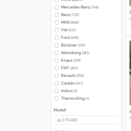
Mercedes-Benz
(748)
Á
Benz
(730)
MAN
(666)
VW
(537)
m
Ford
(495)
Bürstner
(301)
f
Weinsberg
(281)
Knaus
(278)
k
P
FIAT
(263)
k
Renault
(258)
Carado
(247)
s
Irisbus
(2)
l
Thermo King
(1)
Modell:
Á