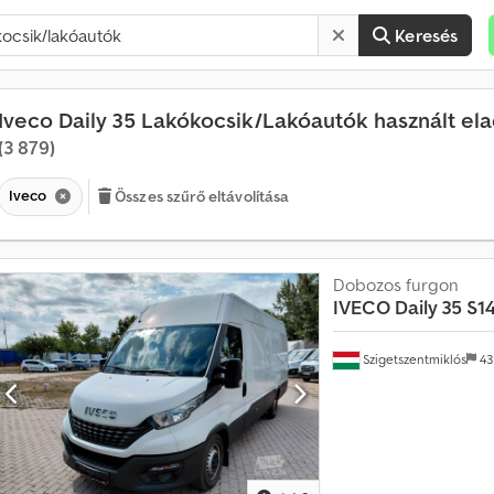
Keresés
Iveco Daily 35 Lakókocsik/Lakóautók használt el
(3 879)
Iveco
Összes szűrő eltávolítása
Dobozos furgon
IVECO
Daily 35 S1
Szigetszentmiklós
43