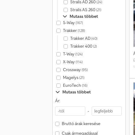
Stralis AD 260
d
(24)
Stralis AS 260
(21)
s
Mutass többet
e
S-Way
(167)
Trakker
(128)
v
Trakker AD
(40)
Trakker 400
(2)
t
Á
T-Way
(124)
m
X-Way
(114)
Crossway
(95)
Magelys
(21)
m
EuroTech
(16)
Mutass többet
m
Ár:
o
-
t
Bruttó árak keresése
Csak ármegadással