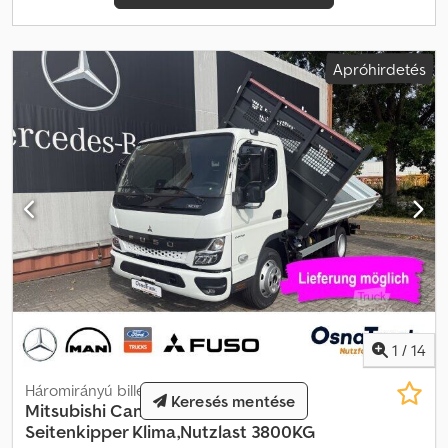
Apróhirdetés
1
/
14
Háromirányú billenő teherautó
Keresés mentése
Mitsubishi
Canter 7C18 3-
Seitenkipper Klima,Nutzlast 3800KG