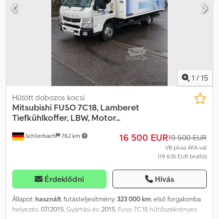
1
/
15
Hűtött dobozos kocsi
Mitsubishi
FUSO 7C18, Lamberet
Tiefkühlkoffer, LBW, Motor...
16 500 EUR
Schlierbach
762 km
19 500 EUR
VB plusz ÁFA-val
(19 635 EUR bruttó)
Érdeklődni
Hívás
Állapot:
használt
, futásteljesítmény:
323 000 km
, első forgalomba
helyezés:
07/2015
, Gyártási év:
2015
, Fuso 7C18 hűtőszekrényes