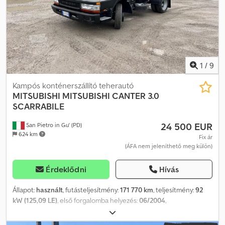
1
/
9
Kampós konténerszállító teherautó
MITSUBISHI
MITSUBISHI CANTER 3.0
SCARRABILE
24 500 EUR
San Pietro in Gu' (PD)
624 km
Fix ár
(ÁFA nem jeleníthető meg külön)
Érdeklődni
Hívás
Állapot:
használt
, futásteljesítmény:
171 770 km
, teljesítmény:
92
kW (125,09 LE)
, első forgalomba helyezés:
06/2004
,
üzemanyagtípus:
dízel
, tengelyelrendezés:
2 tengely
, szín:
fekete
,
hajtástípus:
mechanikai
, kibocsátási osztály:
Euro 3
, Gyártási év: