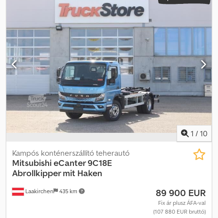
1
/
10
Kampós konténerszállító teherautó
Mitsubishi
eCanter 9C18E
Abrollkipper mit Haken
89 900 EUR
Laakirchen
435 km
Fix ár plusz ÁFA-val
(107 880 EUR bruttó)