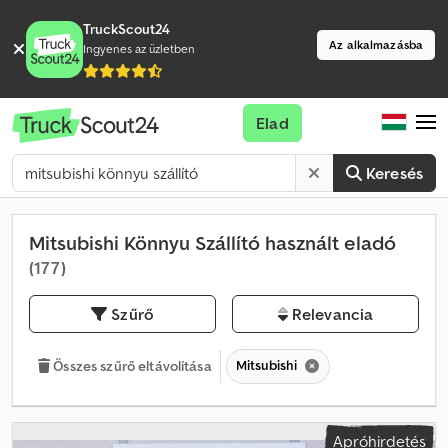
TruckScout24
Az alkalmazásba
Ingyenes az üzletben
Elad
Keresés
Mitsubishi Könnyu Szállító használt eladó
(177)
Szűrő
Relevancia
Mitsubishi
Összes szűrő eltávolítása
Apróhirdetés