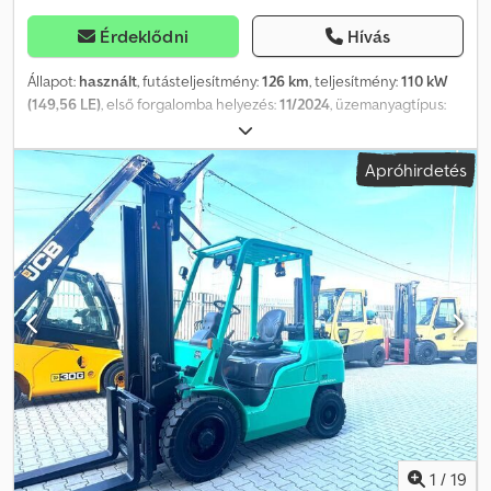
Érdeklődni
Hívás
Állapot:
használt
, futásteljesítmény:
126 km
, teljesítmény:
110 kW
(149,56 LE)
, első forgalomba helyezés:
11/2024
, üzemanyagtípus:
elektromos
, maximális teherbírás:
5 000 kg
, össztömeg:
8 550 kg
,
tengelytáv:
3 400 mm
, szín:
kék
, vezetőfülke:
nappali fülke
,
Apróhirdetés
hajtástípus:
egyéb
, kibocsátási osztály:
Euro 6
, felfüggesztés:
egyéb
, Gyártási év:
2024
, Ez az ajánlat nem kötelező érvényű. A
tévedés és az időközi értékesítés jogát fenntartjuk. Idegen valuta
megadása esetén az aktuális napi árfolyam érvényes. Az érvényes
valuta a jármű helyszínének pénzneme. Tengelyképlet: 4x2,
szimpla fülke, terhelhetőség 4-5 t, megengedett össztömeg 6 t-
tól, tengelytáv: 3400 mm, fűthető visszapillantó tükör, tolatójelző,
vezetőoldali légzsák, tolatókamera is tartozék. Cedpfx
Ajzrimzocgjha
1
/
19