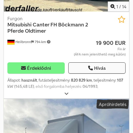
1
/
14
Furgon
Mitsubishi
Canter FH Böckmann 2
Pferde Oldtimer
19 900 EUR
Heilbronn
794 km
Fix ár
(ÁFA nem jeleníthető meg külön)
Érdeklődni
Hívás
Állapot:
használt
, futásteljesítmény:
820 829 km
, teljesítmény:
107
kW (145,48 LE)
, első forgalomba helyezés:
04/1993
,
üzemanyagtípus:
dízel
, össztömeg:
7 490 kg
, következő vizsga
(TÜV):
02/2027
, szín:
fehér
, hajtástípus:
mechanikai
, felfüggesztés:
Apróhirdetés
egyéb
, ülések száma:
3
, Felszereltség:
utánfutó vonófej
,
Tetőablak, válaszfal, veterán, rádió, dízel veterán, kézi váltó, 3
üléses, rádió, vonóhorog, oldalsó rámpa, 2 ló, tetőablakok, ablakok
a ló szállító részben, tárolóhely, nyereg- és kantártartó,
megengedett össztömeg 7.490 kg. SZÁMUNKRA AZ ÁLLAPOT ÉS A