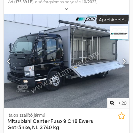
kW (175,39 LE)
, első forgalomba helyezés:
10/2022
,
üzemanyagtípus:
dízel
, össztömeg:
10 990 kg
, üzemanyag:
dízel
,
hajtástípus:
mechanikai
, kibocsátási osztály:
Euro 6
, felfüggesztés:
Apróhirdetés
acél
, Felszereltség:
koromszűrő, légkondicionálás, légzsák,
tempomat
, 581 Automata klímaberendezés, F62 Fűthető
visszapillantó tükrök, IH9 Tengelytáv: 4300 mm, MD9 Tempomat,
SA5 Vezető oldali légzsák, SH6 Komfort vezetőülés vízszintes
rugózással. Telefonon hétfőtől péntekig 20:00 óráig, szombaton
16:00 óráig vagyunk elérhetők! További információk:
lízing/finanszírozás és beszámítás lehetséges! Az elírás és köztes
értékesítés jogát fenntartjuk! Minden adat tájékoztató jellegű,
garancia nélkül. Codsxvpbtepfx Acgjha
1
/
20
Italos szállító jármű
Mitsubishi
Canter Fuso 9 C 18 Ewers
Getränke, NL 3.740 kg