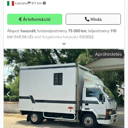
Lusciano
811 km
műszaki vizsga igénye esetén szívesen adunk ajánlatot partner
szervizeink szolgáltatásaira! A jármű reklámmatricával ellátott
és/vagy feliratozott lehet. Az általános szállítási és fizetési
Árinformáció
Hívás
feltételeink érvényesek. Szívesen készítünk finanszírozási vagy
lízingajánlatot erre a járműre. Codpfx Acjv Nudkjgoha Kérjük,
Állapot:
használt
, futásteljesítmény:
75 000 km
, teljesítmény:
110
keressen minket bizalommal!
kW (149,56 LE)
, első forgalomba helyezés:
03/2022
,
üzemanyagtípus:
dízel
, szín:
fehér
, hajtástípus:
mechanikai
,
kibocsátási osztály:
Euro 6
, Gyártási év:
2022
, Ötvözet furgon
Apróhirdetés
tökéletes üzemállapotban Cjdpfey Unmzex Acgeha